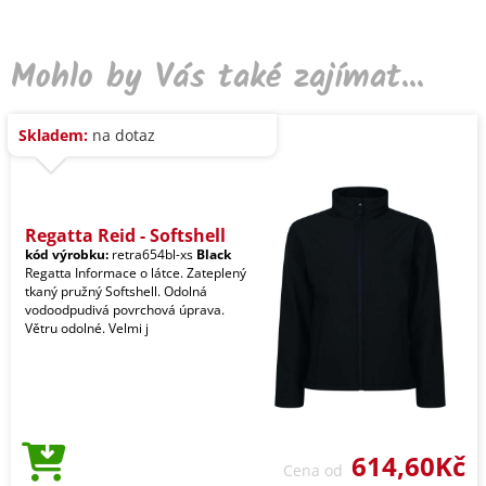
Mohlo by Vás také zajímat...
Skladem:
na dotaz
Regatta Reid - Softshell
kód výrobku:
retra654bl-xs
Black
Regatta Informace o látce. Zateplený
tkaný pružný Softshell. Odolná
vodoodpudivá povrchová úprava.
Větru odolné. Velmi j
614,60Kč
Cena od