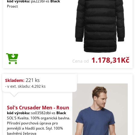
kód výrobku:
pa223bl-xs
Black
Proact
1.178,31Kč
Cena od
221 ks
Skladem:
- v ext. skladu: 4.292 ks
Sol's Crusader Men - Roun
kód výrobku:
so03582dbl-xs
Black
SOL'S Kvalita. 100% organická bavlna.
Přírodní povrchová úprava pro
jemnější a hladší pocit. Styl. 100%
bavlněný žebrova