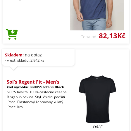
82,13Kč
Cena od
Skladem:
na dotaz
- v ext. skladu: 2.942 ks
Sol's Regent Fit - Men’s
kód výrobku:
so00553dbl-xs
Black
SOL'S Kvalita. 100% částečně česaná
Ringspun bavlna. Styl. Vnitřní podšití
límce. Elastanový žebrovaný kulatý
límec. Krá