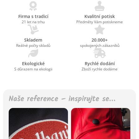
Firma s tradicí
Kvalitní potisk
21 let na trhu
Předměty Vám potiskneme
Skladem
20.000+
Reálné počty skladů
spokojených zákazníků
Ekologické
Rychlé dodání
S důrazem na ekologii
Zboží rychle dodáme
Naše reference – inspirujte se…