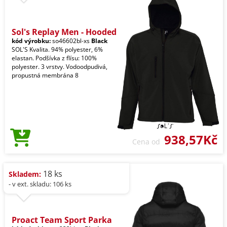
Sol's Replay Men - Hooded
kód výrobku:
so46602bl-xs
Black
SOL'S Kvalita. 94% polyester, 6%
elastan. Podšívka z flísu: 100%
polyester. 3 vrstvy. Vodoodpudivá,
propustná membrána 8
938,57Kč
Cena od
18 ks
Skladem:
- v ext. skladu: 106 ks
Proact Team Sport Parka