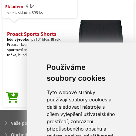
9 ks
Skladem:
- v ext. skladu: 893 ks
Proact Sports Shorts
kód výrobku:
pa101bl-xs
Black
Proact - kvalitní značkový reklamní
sportovní textil pro muže. Kalhoty,
trička, bundy, vesty, šortky a jiné.
Používáme
soubory cookies
Tyto webové stránky
119,34Kč
používají soubory cookies a
Cena od
další sledovací nástroje s
cílem vylepšení uživatelského
prostředí, zobrazení
Vaše poptávka
přizpůsobeného obsahu a
Obchodní podmínky