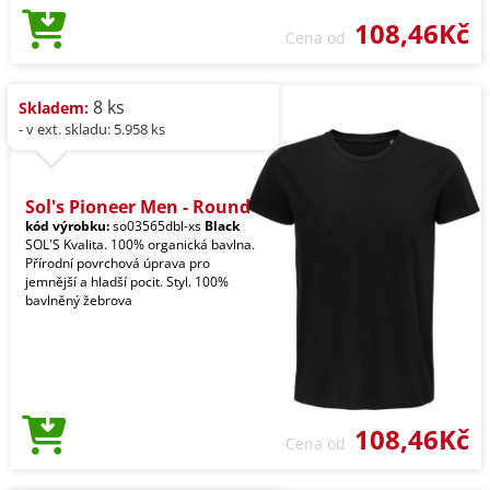
108,46Kč
Cena od
8 ks
Skladem:
- v ext. skladu: 5.958 ks
Sol's Pioneer Men - Round
kód výrobku:
so03565dbl-xs
Black
SOL'S Kvalita. 100% organická bavlna.
Přírodní povrchová úprava pro
jemnější a hladší pocit. Styl. 100%
bavlněný žebrova
108,46Kč
Cena od