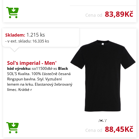
83,89Kč
Cena od
1.215 ks
Skladem:
- v ext. skladu: 16.335 ks
Sol's imperial - Men'
kód výrobku:
so11500dbl-xs
Black
SOL'S Kvalita. 100% částečně česaná
Ringspun bavlna. Styl. Vyztužení
lemem na krku. Elastanový žebrovaný
límec. Krátké r
88,45Kč
Cena od