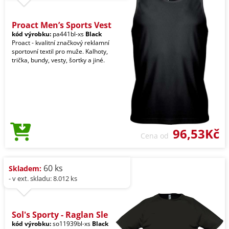
Proact Men’s Sports Vest
kód výrobku:
pa441bl-xs
Black
Proact - kvalitní značkový reklamní
sportovní textil pro muže. Kalhoty,
trička, bundy, vesty, šortky a jiné.
96,53Kč
Cena od
60 ks
Skladem:
- v ext. skladu: 8.012 ks
Sol's Sporty - Raglan Sle
kód výrobku:
so11939bl-xs
Black