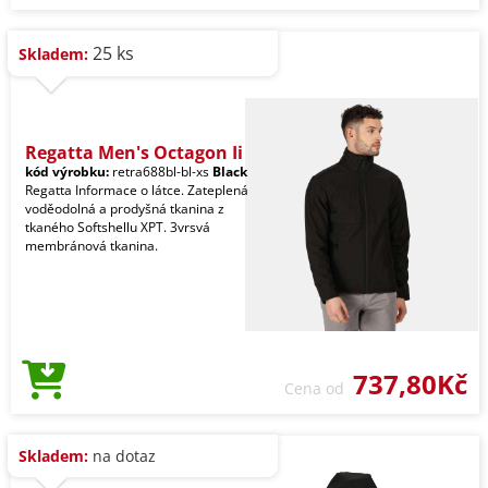
25 ks
Skladem:
Regatta Men's Octagon Ii
kód výrobku:
retra688bl-bl-xs
Black
Regatta Informace o látce. Zateplená
voděodolná a prodyšná tkanina z
tkaného Softshellu XPT. 3vrsvá
membránová tkanina.
737,80Kč
Cena od
Skladem:
na dotaz