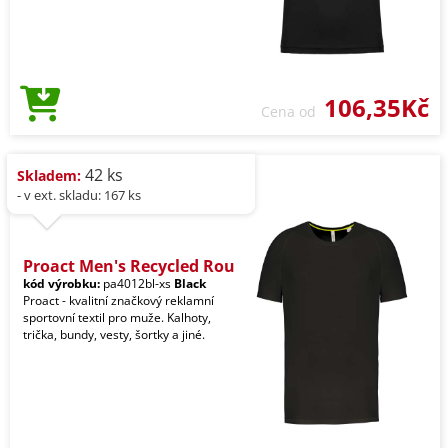
106,35Kč
Cena od
42 ks
Skladem:
- v ext. skladu: 167 ks
Proact Men's Recycled Rou
kód výrobku:
pa4012bl-xs
Black
Proact - kvalitní značkový reklamní
sportovní textil pro muže. Kalhoty,
trička, bundy, vesty, šortky a jiné.