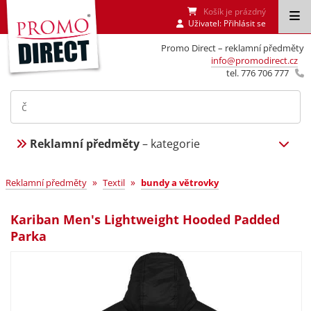
Košík je prázdný
Uživatel:
Přihlásit se
Promo Direct – reklamní předměty
info@promodirect.cz
tel. 776 706 777
Reklamní předměty
– kategorie
»
»
Reklamní předměty
Textil
bundy a větrovky
Kariban Men's Lightweight Hooded Padded
Parka