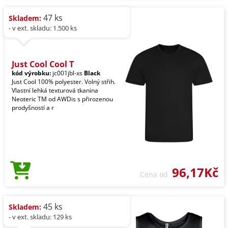
47 ks
Skladem:
- v ext. skladu: 1.500 ks
Just Cool Cool T
kód výrobku:
jc001jbl-xs
Black
Just Cool 100% polyester. Volný střih.
Vlastní lehká texturová tkanina
Neoteric TM od AWDis s přirozenou
prodyšností a r
96,17Kč
Cena od
45 ks
Skladem:
- v ext. skladu: 129 ks