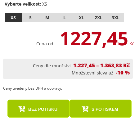
Vyberte velikost:
XS
S
M
L
XL
2XL
3XL
1227,45
Cena od
Kč
1.227,45 – 1.363,83 Kč
Ceny dle množství
-10 %
Množstevní sleva až
Ceny uvedeny bez DPH a dopravy.
BEZ POTISKU
S POTISKEM