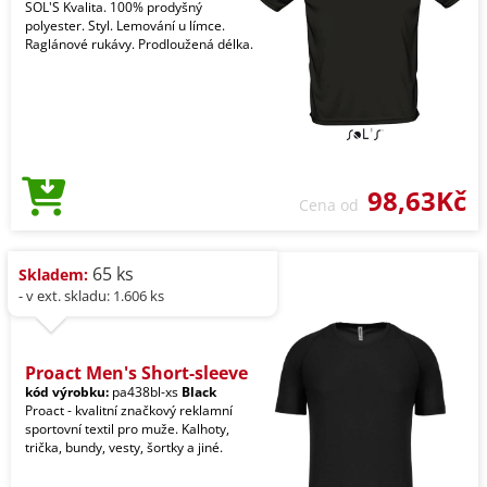
SOL'S Kvalita. 100% prodyšný
polyester. Styl. Lemování u límce.
Raglánové rukávy. Prodloužená délka.
98,63Kč
Cena od
65 ks
Skladem:
- v ext. skladu: 1.606 ks
Proact Men's Short-sleeve
kód výrobku:
pa438bl-xs
Black
Proact - kvalitní značkový reklamní
sportovní textil pro muže. Kalhoty,
trička, bundy, vesty, šortky a jiné.