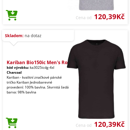
120,39Kč
Cena od
Skladem:
na dotaz
Kariban Bio150ic Men's Ro
kód výrobku:
ka3025icdg-4xl
Charcoal
Kariban - kvalitní značkové pánské
tričko Kariban Jednobarevné
provedení: 100% bavlna. Skvrnitá šedá
barva: 98% bavlna
120,39Kč
Cena od