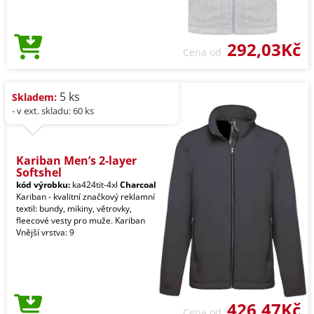
292,03Kč
Cena od
5 ks
Skladem:
- v ext. skladu: 60 ks
Kariban Men’s 2-layer
Softshel
kód výrobku:
ka424tit-4xl
Charcoal
Kariban - kvalitní značkový reklamní
textil: bundy, mikiny, větrovky,
fleecové vesty pro muže. Kariban
Vnější vrstva: 9
426,47Kč
Cena od