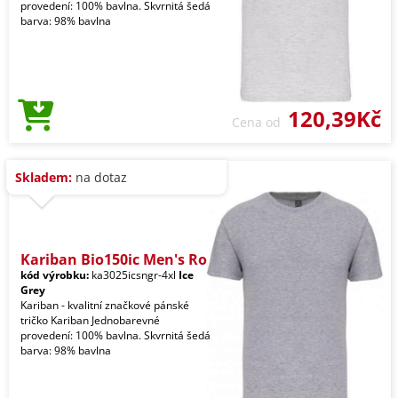
provedení: 100% bavlna. Skvrnitá šedá
barva: 98% bavlna
120,39Kč
Cena od
Skladem:
na dotaz
Kariban Bio150ic Men's Ro
kód výrobku:
ka3025icsngr-4xl
Ice
Grey
Kariban - kvalitní značkové pánské
tričko Kariban Jednobarevné
provedení: 100% bavlna. Skvrnitá šedá
barva: 98% bavlna