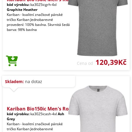
kód výrobku:
ka3025icgrh-4xl
Graphite Heather
Kariban - kvalitní značkové pánské
tričko Kariban Jednobarevné
provedení: 100% bavlna. Skvrnitá šedá
barva: 98% bavlna
120,39Kč
Cena od
Skladem:
na dotaz
Kariban Bio150ic Men's Ro
kód výrobku:
ka3025icash-4xl
Ash
Grey
Kariban - kvalitní značkové pánské
tričko Kariban Jednobarevné