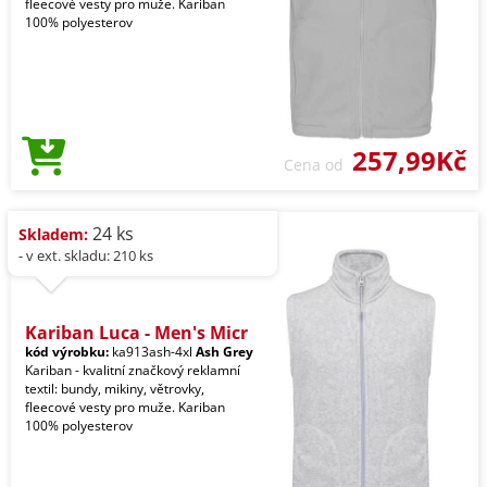
fleecové vesty pro muže. Kariban
100% polyesterov
257,99Kč
Cena od
24 ks
Skladem:
- v ext. skladu: 210 ks
Kariban Luca - Men's Micr
kód výrobku:
ka913ash-4xl
Ash Grey
Kariban - kvalitní značkový reklamní
textil: bundy, mikiny, větrovky,
fleecové vesty pro muže. Kariban
100% polyesterov