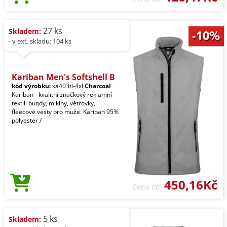
27 ks
Skladem:
- v ext. skladu: 104 ks
Kariban Men's Softshell B
kód výrobku:
ka403ti-4xl
Charcoal
Kariban - kvalitní značkový reklamní
textil: bundy, mikiny, větrovky,
fleecové vesty pro muže. Kariban 95%
polyester /
450,16Kč
Cena od
5 ks
Skladem: