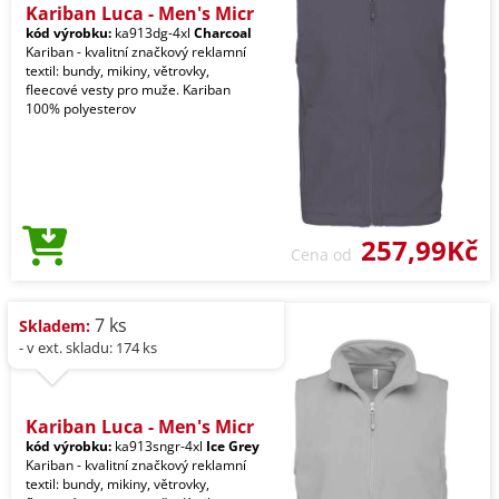
Kariban Luca - Men's Micr
kód výrobku:
ka913dg-4xl
Charcoal
Kariban - kvalitní značkový reklamní
textil: bundy, mikiny, větrovky,
fleecové vesty pro muže. Kariban
100% polyesterov
257,99Kč
Cena od
7 ks
Skladem:
- v ext. skladu: 174 ks
Kariban Luca - Men's Micr
kód výrobku:
ka913sngr-4xl
Ice Grey
Kariban - kvalitní značkový reklamní
textil: bundy, mikiny, větrovky,