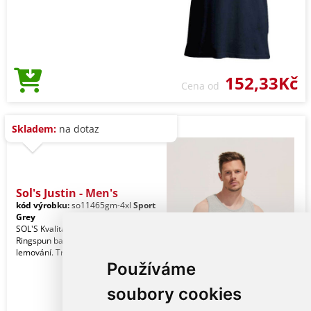
152,33Kč
Cena od
Skladem:
na dotaz
Sol's Justin - Men's
kód výrobku:
so11465gm-4xl
Sport
Grey
SOL'S Kvalita. 100% částečně česaná
Ringspun bavlna. Styl. Žebrované
lemování. Trubkový střih.
Používáme
soubory cookies