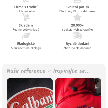
Firma s tradicí
Kvalitní potisk
21 let na trhu
Předměty Vám potiskneme
Skladem
20.000+
Reálné počty skladů
spokojených zákazníků
Ekologické
Rychlé dodání
S důrazem na ekologii
Zboží rychle dodáme
Naše reference – inspirujte se…