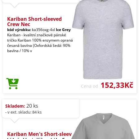
Kariban Short-sleeved
Crew Nec
kód výrobku:
ka356oxg-4xl
Ice Grey
Kariban - kvalitní značkové pánské
tričko Kariban 100% enzymem opraná
česaná bavlna (Oxfordská šedá: 90%
bavlna / 10% v
152,33Kč
Cena od
20 ks
Skladem:
- v ext. skladu: 84 ks
Kariban Men's Short-sleev