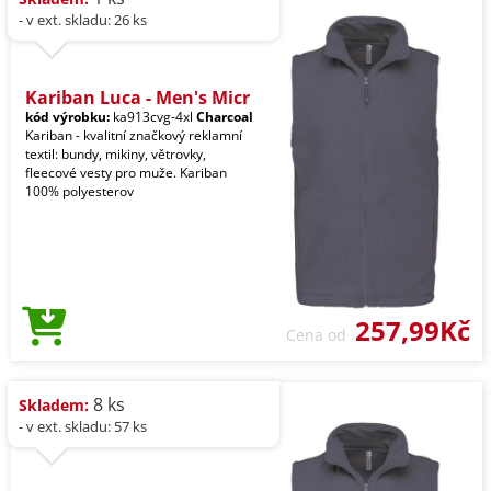
- v ext. skladu: 26 ks
Kariban Luca - Men's Micr
kód výrobku:
ka913cvg-4xl
Charcoal
Kariban - kvalitní značkový reklamní
textil: bundy, mikiny, větrovky,
fleecové vesty pro muže. Kariban
100% polyesterov
257,99Kč
Cena od
8 ks
Skladem:
- v ext. skladu: 57 ks