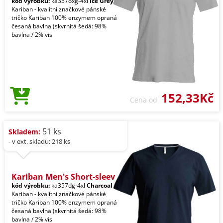
kód výrobku:
ka357oxg-4xl
Ice Grey
Kariban - kvalitní značkové pánské
tričko Kariban 100% enzymem opraná
česaná bavlna (skvrnitá šedá: 98%
bavlna / 2% vis
152,33Kč
Cena od
51 ks
Skladem:
- v ext. skladu: 218 ks
Kariban Men's Short-sleev
kód výrobku:
ka357dg-4xl
Charcoal
Kariban - kvalitní značkové pánské
tričko Kariban 100% enzymem opraná
česaná bavlna (skvrnitá šedá: 98%
bavlna / 2% vis