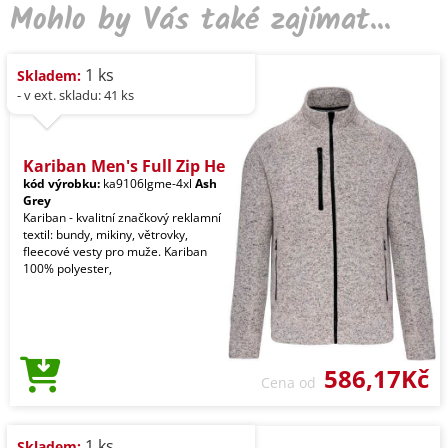
Mohlo by Vás také zajímat...
1 ks
Skladem:
- v ext. skladu: 41 ks
Kariban Men's Full Zip He
kód výrobku:
ka9106lgme-4xl
Ash
Grey
Kariban - kvalitní značkový reklamní
textil: bundy, mikiny, větrovky,
fleecové vesty pro muže. Kariban
100% polyester,
586,17Kč
Cena od
1 ks
Skladem: