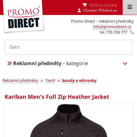
Košík je prázdný
Uživatel:
Přihlásit se
Promo Direct – reklamní předměty
info@promodirect.cz
tel. 776 706 777
Reklamní předměty
– kategorie
»
»
Reklamní předměty
Textil
bundy a větrovky
Kariban Men's Full Zip Heather Jacket