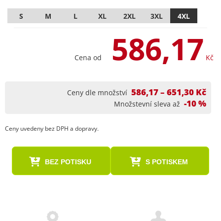
S
M
L
XL
2XL
3XL
4XL
586,17
Cena od
Kč
586,17 – 651,30 Kč
Ceny dle množství
-10 %
Množstevní sleva až
Ceny uvedeny bez DPH a dopravy.
BEZ POTISKU
S POTISKEM