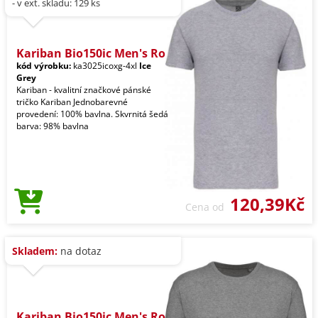
- v ext. skladu: 129 ks
Kariban Bio150ic Men's Ro
kód výrobku:
ka3025icoxg-4xl
Ice
Grey
Kariban - kvalitní značkové pánské
tričko Kariban Jednobarevné
provedení: 100% bavlna. Skvrnitá šedá
barva: 98% bavlna
120,39Kč
Cena od
Skladem:
na dotaz
Kariban Bio150ic Men's Ro