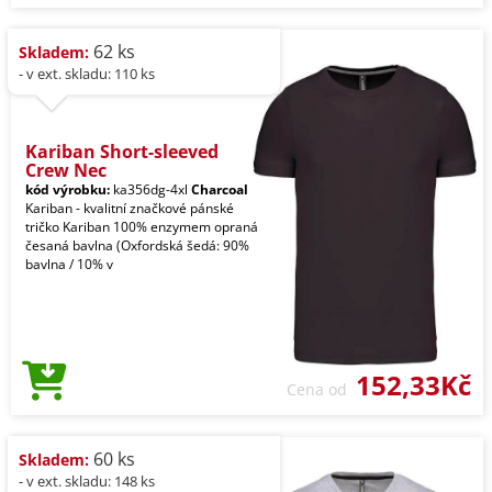
62 ks
Skladem:
- v ext. skladu: 110 ks
Kariban Short-sleeved
Crew Nec
kód výrobku:
ka356dg-4xl
Charcoal
Kariban - kvalitní značkové pánské
tričko Kariban 100% enzymem opraná
česaná bavlna (Oxfordská šedá: 90%
bavlna / 10% v
152,33Kč
Cena od
60 ks
Skladem:
- v ext. skladu: 148 ks