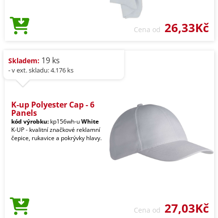
26,33Kč
Cena od
19 ks
Skladem:
- v ext. skladu: 4.176 ks
K-up Polyester Cap - 6
Panels
kód výrobku:
kp156wh-u
White
K-UP - kvalitní značkové reklamní
čepice, rukavice a pokrývky hlavy.
27,03Kč
Cena od