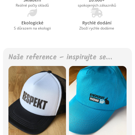
Reálné počty skladů
spokojených zákazníků
Ekologické
Rychlé dodání
S důrazem na ekologii
Zboží rychle dodáme
Naše reference – inspirujte se…