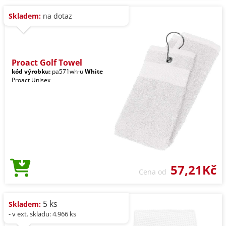
Skladem:
na dotaz
Proact Golf Towel
kód výrobku:
pa571wh-u
White
Proact Unisex
57,21Kč
Cena od
5 ks
Skladem:
- v ext. skladu: 4.966 ks