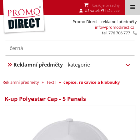
Košík je prázdný
Uživatel:
Přihlásit se
Promo Direct – reklamní předměty
info@promodirect.cz
tel. 776 706 777
Reklamní předměty
– kategorie
»
»
Reklamní předměty
Textil
čepice, rukavice a klobouky
K-up Polyester Cap - 5 Panels