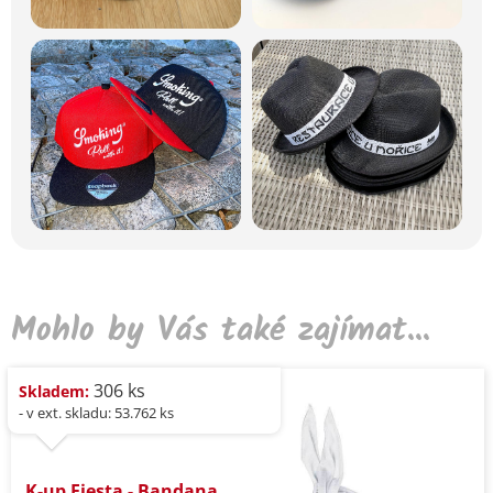
Mohlo by Vás také zajímat...
306 ks
Skladem:
- v ext. skladu: 53.762 ks
K-up Fiesta - Bandana