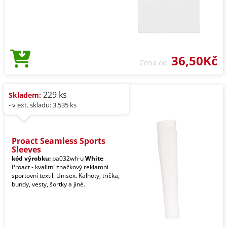
36,50Kč
Cena od
229 ks
Skladem:
- v ext. skladu: 3.535 ks
Proact Seamless Sports
Sleeves
kód výrobku:
pa032wh-u
White
Proact - kvalitní značkový reklamní
sportovní textil. Unisex. Kalhoty, trička,
bundy, vesty, šortky a jiné.