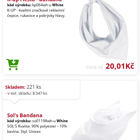
kód výrobku:
kp064wh-u
White
K-UP - kvalitní značkové reklamní
čepice, rukavice a pokrývky hlavy.
20,01Kč
Cena od
221 ks
Skladem:
- v ext. skladu: 8.547 ks
Sol's Bandana
kód výrobku:
so01198wh-u
White
SOL'S Kvalita. 90% polyester - 10%
bavlna. Styl. Unisex