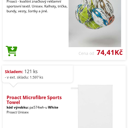
Proact - kvalitní značkový reklamní
sportovní textil. Unisex. Kalhoty, trička,
bundy, vesty, šortky a jiné.
74,41Kč
Cena od
121 ks
Skladem:
- v ext. skladu: 1.597 ks
Proact Microfibre Sports
Towel
kód výrobku:
pa574wh-u
White
Proact Unisex