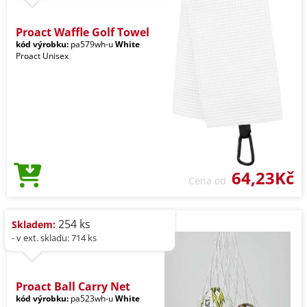
Proact Waffle Golf Towel
kód výrobku:
pa579wh-u
White
Proact Unisex
64,23Kč
Cena od
254 ks
Skladem:
- v ext. skladu: 714 ks
Proact Ball Carry Net
kód výrobku:
pa523wh-u
White