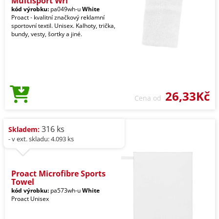
Multisport Wri
kód výrobku:
pa049wh-u
White
Proact - kvalitní značkový reklamní
sportovní textil. Unisex. Kalhoty, trička,
bundy, vesty, šortky a jiné.
26,33Kč
Cena od
316 ks
Skladem:
- v ext. skladu: 4.093 ks
Proact Microfibre Sports
Towel
kód výrobku:
pa573wh-u
White
Proact Unisex