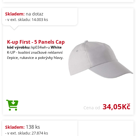
Skladem:
na dotaz
- v ext. skladu: 14.003 ks
K-up First - 5 Panels Cap
kód výrobku:
kp034wh-u
White
K-UP - kvalitní značkové reklamní
čepice, rukavice a pokrývky hlavy.
34,05Kč
Cena od
138 ks
Skladem:
- v ext. skladu: 27.874 ks