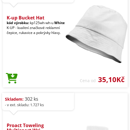
K-up Bucket Hat
kód výrobku:
kp125wh-wh-u
White
K-UP - kvalitní značkové reklamní
čepice, rukavice a pokrývky hlavy.
35,10Kč
Cena od
302 ks
Skladem:
- v ext. skladu: 1.727 ks
Proact Toweling