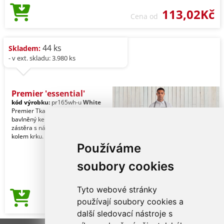
113,02Kč
Cena od
44 ks
Skladem:
- v ext. skladu: 3.980 ks
Premier 'essential'
kód výrobku:
pr165wh-u
White
Premier Tkanina. 80% polyester, 20%
bavlněný kepr. Vlastnosti. Klasická
zástěra s náprsenkou. Látkový pásek
kolem krku.
Používáme
soubory cookies
Tyto webové stránky
114,78Kč
používají soubory cookies a
Cena od
další sledovací nástroje s