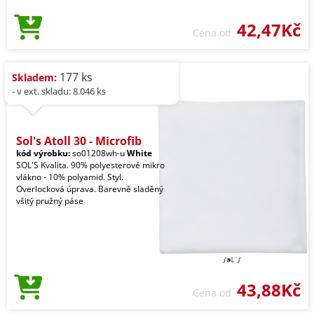
42,47Kč
Cena od
177 ks
Skladem:
- v ext. skladu: 8.046 ks
Sol's Atoll 30 - Microfib
kód výrobku:
so01208wh-u
White
SOL'S Kvalita. 90% polyesterové mikro
vlákno - 10% polyamid. Styl.
Overlocková úprava. Barevně sladěný
všitý pružný páse
43,88Kč
Cena od