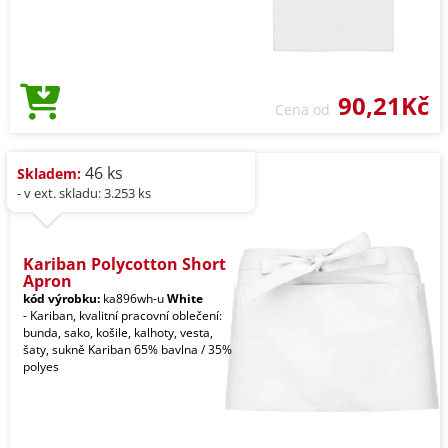
90,21Kč
Cena od
46 ks
Skladem:
- v ext. skladu: 3.253 ks
Kariban Polycotton Short
Apron
kód výrobku:
ka896wh-u
White
- Kariban, kvalitní pracovní oblečení:
bunda, sako, košile, kalhoty, vesta,
šaty, sukně Kariban 65% bavlna / 35%
polyes