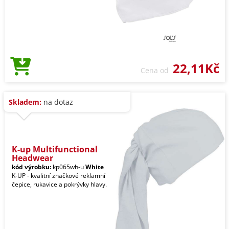
22,11Kč
Cena od
Skladem:
na dotaz
K-up Multifunctional
Headwear
kód výrobku:
kp065wh-u
White
K-UP - kvalitní značkové reklamní
čepice, rukavice a pokrývky hlavy.