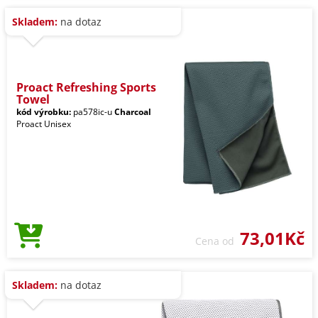
Skladem:
na dotaz
Proact Refreshing Sports
Towel
kód výrobku:
pa578ic-u
Charcoal
Proact Unisex
73,01Kč
Cena od
Skladem:
na dotaz