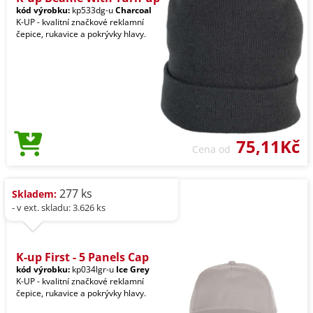
kód výrobku:
kp533dg-u
Charcoal
K-UP - kvalitní značkové reklamní
čepice, rukavice a pokrývky hlavy.
75,11Kč
Cena od
277 ks
Skladem:
- v ext. skladu: 3.626 ks
K-up First - 5 Panels Cap
kód výrobku:
kp034lgr-u
Ice Grey
K-UP - kvalitní značkové reklamní
čepice, rukavice a pokrývky hlavy.