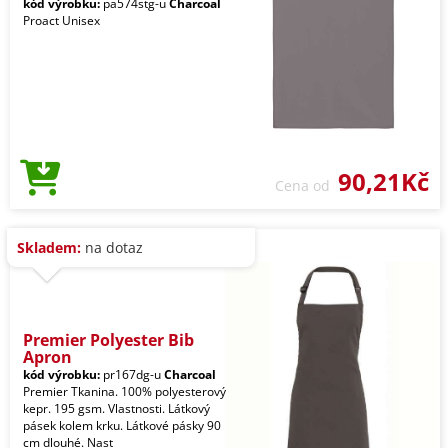
kód výrobku:
pa574stg-u
Charcoal
Proact Unisex
90,21Kč
Cena od
Skladem:
na dotaz
Premier Polyester Bib
Apron
kód výrobku:
pr167dg-u
Charcoal
Premier Tkanina. 100% polyesterový
kepr. 195 gsm. Vlastnosti. Látkový
pásek kolem krku. Látkové pásky 90
cm dlouhé. Nast