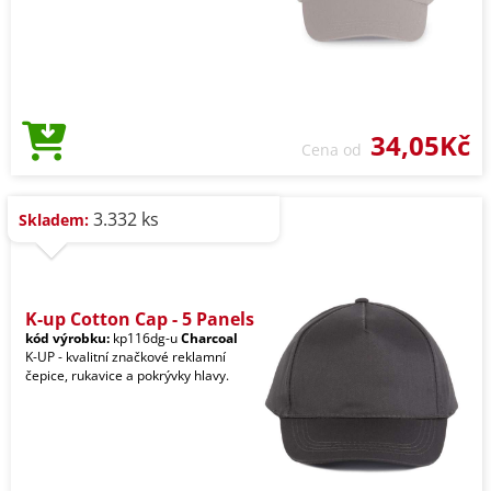
34,05Kč
Cena od
3.332 ks
Skladem:
K-up Cotton Cap - 5 Panels
kód výrobku:
kp116dg-u
Charcoal
K-UP - kvalitní značkové reklamní
čepice, rukavice a pokrývky hlavy.