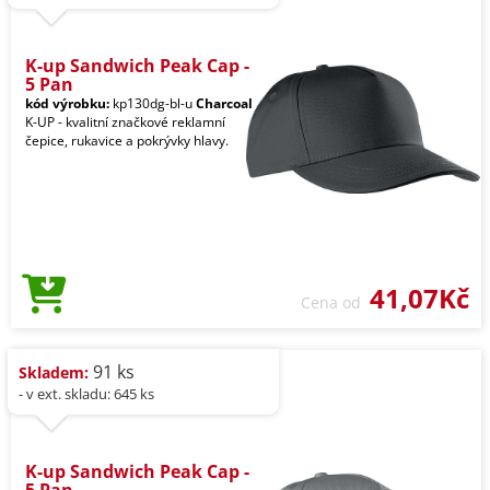
K-up Sandwich Peak Cap -
5 Pan
kód výrobku:
kp130dg-bl-u
Charcoal
K-UP - kvalitní značkové reklamní
čepice, rukavice a pokrývky hlavy.
41,07Kč
Cena od
91 ks
Skladem:
- v ext. skladu: 645 ks
K-up Sandwich Peak Cap -