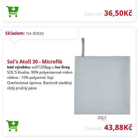
36,50Kč
Cena od
Skladem:
na dotaz
Sol's Atoll 30 - Microfib
kód výrobku:
so01208pg-u
Ice Grey
SOL'S Kvalita. 90% polyesterové mikro
vlákno - 10% polyamid. Styl.
Overlocková úprava. Barevně sladěný
všitý pružný páse
43,88Kč
Cena od