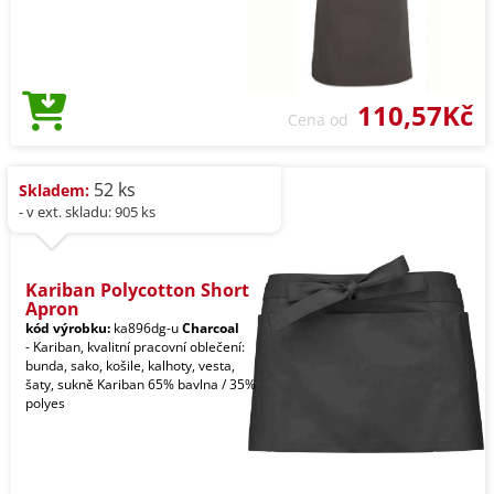
110,57Kč
Cena od
52 ks
Skladem:
- v ext. skladu: 905 ks
Kariban Polycotton Short
Apron
kód výrobku:
ka896dg-u
Charcoal
- Kariban, kvalitní pracovní oblečení:
bunda, sako, košile, kalhoty, vesta,
šaty, sukně Kariban 65% bavlna / 35%
polyes