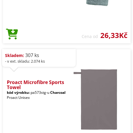
26,33Kč
Cena od
307 ks
Skladem:
- v ext. skladu: 2.074 ks
Proact Microfibre Sports
Towel
kód výrobku:
pa573stg-u
Charcoal
Proact Unisex