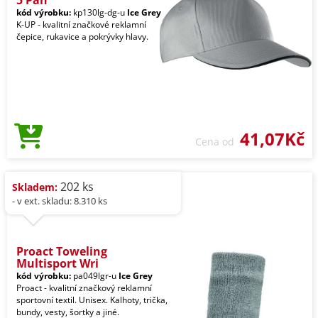
5 Pan
kód výrobku:
kp130lg-dg-u
Ice Grey
K-UP - kvalitní značkové reklamní
čepice, rukavice a pokrývky hlavy.
41,07Kč
Cena od
202 ks
Skladem:
- v ext. skladu: 8.310 ks
Proact Toweling
Multisport Wri
kód výrobku:
pa049lgr-u
Ice Grey
Proact - kvalitní značkový reklamní
sportovní textil. Unisex. Kalhoty, trička,
bundy, vesty, šortky a jiné.