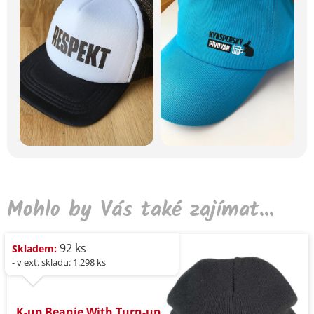
Mohlo by Vás také zajímat...
92 ks
Skladem:
- v ext. skladu: 1.298 ks
K-up Beanie With Turn-up