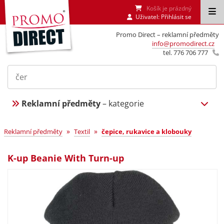
Košík je prázdný
Uživatel:
Přihlásit se
Promo Direct – reklamní předměty
info@promodirect.cz
tel. 776 706 777
Reklamní předměty
– kategorie
»
»
Reklamní předměty
Textil
čepice, rukavice a klobouky
K-up Beanie With Turn-up