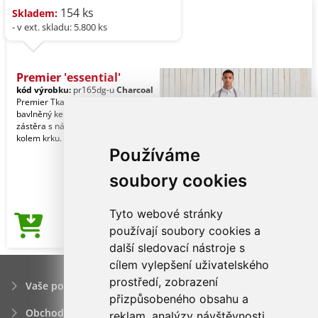
154 ks
Skladem:
- v ext. skladu: 5.800 ks
Premier 'essential'
kód výrobku:
pr165dg-u
Charcoal
Premier Tkanina. 80% polyester, 20%
bavlněný kepr. Vlastnosti. Klasická
zástěra s náprsenkou. Látkový pásek
kolem krku.
Používáme
soubory cookies
Tyto webové stránky
114,78Kč
používají soubory cookies a
Cena od
další sledovací nástroje s
cílem vylepšení uživatelského
prostředí, zobrazení
Vaše poptávka
přizpůsobeného obsahu a
Obchodní podmínky
reklam, analýzy návštěvnosti