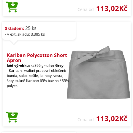
113,02Kč
Cena od
25 ks
Skladem:
- v ext. skladu: 3.385 ks
Kariban Polycotton Short
Apron
kód výrobku:
ka896lgr-u
Ice Grey
- Kariban, kvalitní pracovní oblečení:
bunda, sako, košile, kalhoty, vesta,
šaty, sukně Kariban 65% bavlna / 35%
polyes
113,02Kč
Cena od