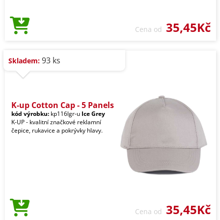
35,45Kč
Cena od
93 ks
Skladem:
K-up Cotton Cap - 5 Panels
kód výrobku:
kp116lgr-u
Ice Grey
K-UP - kvalitní značkové reklamní
čepice, rukavice a pokrývky hlavy.
35,45Kč
Cena od