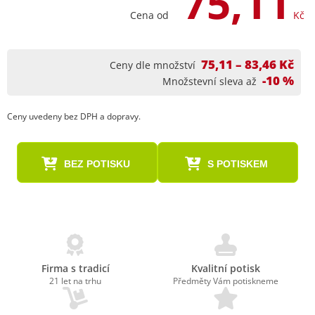
75,11
Cena od
Kč
75,11 – 83,46 Kč
Ceny dle množství
-10 %
Množstevní sleva až
Ceny uvedeny bez DPH a dopravy.
BEZ POTISKU
S POTISKEM
Firma s tradicí
Kvalitní potisk
21 let na trhu
Předměty Vám potiskneme