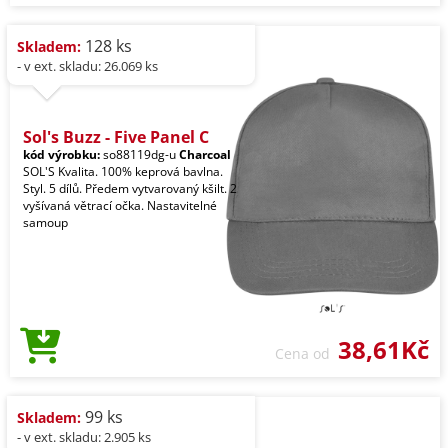
128 ks
Skladem:
- v ext. skladu: 26.069 ks
Sol's Buzz - Five Panel C
kód výrobku:
so88119dg-u
Charcoal
SOL'S Kvalita. 100% keprová bavlna.
Styl. 5 dílů. Předem vytvarovaný kšilt. 2
vyšívaná větrací očka. Nastavitelné
samoup
38,61Kč
Cena od
99 ks
Skladem:
- v ext. skladu: 2.905 ks