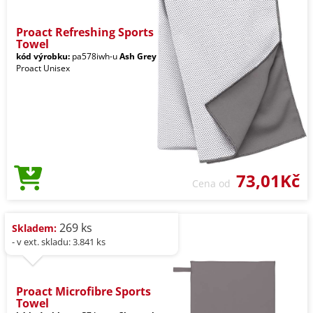
Proact Refreshing Sports
Towel
kód výrobku:
pa578iwh-u
Ash Grey
Proact Unisex
73,01Kč
Cena od
269 ks
Skladem:
- v ext. skladu: 3.841 ks
Proact Microfibre Sports
Towel