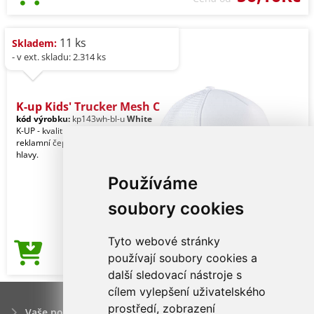
11 ks
Skladem:
- v ext. skladu: 2.314 ks
K-up Kids' Trucker Mesh C
kód výrobku:
kp143wh-bl-u
White
K-UP - kvalitní značkové dětské
reklamní čepice, rukavice a pokrývky
hlavy.
Používáme
soubory cookies
Tyto webové stránky
56,16Kč
používají soubory cookies a
Cena od
další sledovací nástroje s
cílem vylepšení uživatelského
prostředí, zobrazení
Vaše poptávka