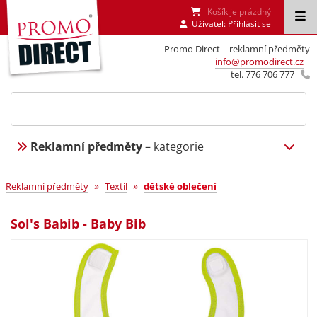
Košík je prázdný
Uživatel:
Přihlásit se
Promo Direct – reklamní předměty
info@promodirect.cz
tel. 776 706 777
Reklamní předměty
– kategorie
»
»
Reklamní předměty
Textil
dětské oblečení
Sol's Babib - Baby Bib