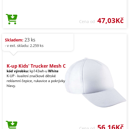
47,03Kč
Cena od
23 ks
Skladem:
- v ext. skladu: 2.259 ks
K-up Kids' Trucker Mesh C
kód výrobku:
kp143wh-u
White
K-UP - kvalitní značkové dětské
reklamní čepice, rukavice a pokrývky
hlavy.
56,16Kč
Cena od