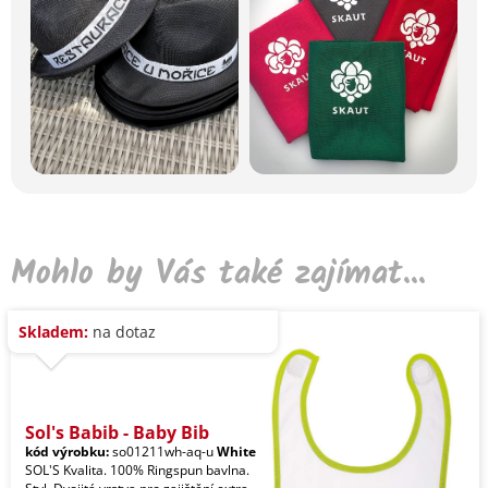
Mohlo by Vás také zajímat...
Skladem:
na dotaz
Sol's Babib - Baby Bib
kód výrobku:
so01211wh-aq-u
White
SOL'S Kvalita. 100% Ringspun bavlna.