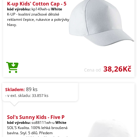
K-up Kids' Cotton Cap - 5
kód výrobku:
kp149wh-u
White
K-UP - kvalitní značkové dětské
reklamní čepice, rukavice a pokrývky
hlavy.
38,26Kč
Cena od
89 ks
Skladem:
- v ext. skladu: 33.857 ks
Sol's Sunny Kids - Five P
kód výrobku:
so88111wh-u
White
SOL'S Kvalita. 100% lehká broušená
bavlna. Styl. 5 dílů. Předem