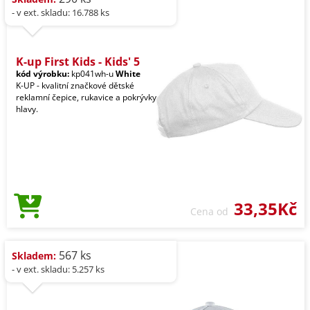
- v ext. skladu: 16.788 ks
K-up First Kids - Kids' 5
kód výrobku:
kp041wh-u
White
K-UP - kvalitní značkové dětské
reklamní čepice, rukavice a pokrývky
hlavy.
33,35Kč
Cena od
567 ks
Skladem:
- v ext. skladu: 5.257 ks