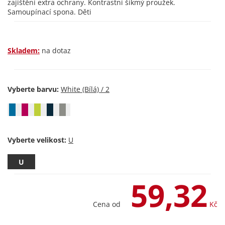
zajištění extra ochrany. Kontrastní šikmý proužek.
Samoupínací spona. Děti
Skladem:
na dotaz
Vyberte barvu:
Vyberte velikost:
U
59,32
Cena od
Kč