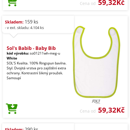
59,32Kč
Cena od
159 ks
Skladem:
- v ext. skladu: 4.104 ks
Sol's Babib - Baby Bib
kód výrobku:
so01211wh-meg-u
White
SOL'S Kvalita. 100% Ringspun bavlna.
Styl. Dvojitá vrstva pro zajištění extra
ochrany. Kontrastní šikmý proužek.
Samoupí
59,32Kč
Cena od
290 ks
Skladem: