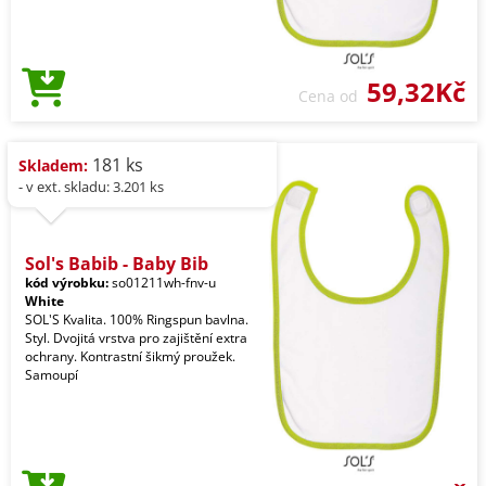
59,32Kč
Cena od
181 ks
Skladem:
- v ext. skladu: 3.201 ks
Sol's Babib - Baby Bib
kód výrobku:
so01211wh-fnv-u
White
SOL'S Kvalita. 100% Ringspun bavlna.
Styl. Dvojitá vrstva pro zajištění extra
ochrany. Kontrastní šikmý proužek.
Samoupí