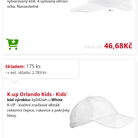
vytvarovaný kšilt. 4 vyšívaná větrací
očka. Nastavitelné
46,68Kč
Cena od
175 ks
Skladem:
- v ext. skladu: 2.783 ks
K-up Orlando Kids - Kids'
kód výrobku:
kp042wh-u
White
K-UP - kvalitní značkové dětské
reklamní čepice, rukavice a pokrývky
hlavy.