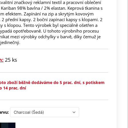
kvalitní značkový reklamní textil a pracovní oblečení
 Kariban 98% bavlna / 2% elastan. Keprová tkanina s
m efektem. Zapínání na zip a skrytým kovovým
 2 přední kapsy. 2 boční zapínací kapsy s klopami. 2
y s klopou. Tento výrobek byl speciálně ošetřen a
ypadá opotřebovaně. U tohoto výrobního procesu
ikat mezi výrobky odchylky v barvě, díky čemuž je
jedinečný.
m:
25 ks
oto zboží běžně dodáváme do 5 prac. dní, s potiskem
o 14 prac. dní
arvu: