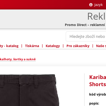
Jazyk
Rek
Promo Direct – reklamní
|
|
|
|
y - katalog
Tiskárna
Katalogy
Pro zákazníky
Naše 
kalhoty, šortky a sukně
Karib
Shorts
kód výrob
popis: