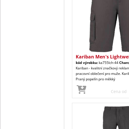
Kariban Men's Lightwe
kód výrobku:
ka755lch-44
Charc
Kariban - kvalitní značkový reklam
pracovní oblečení pro muže. Kar
Praný popelín pro měkký
Cena od