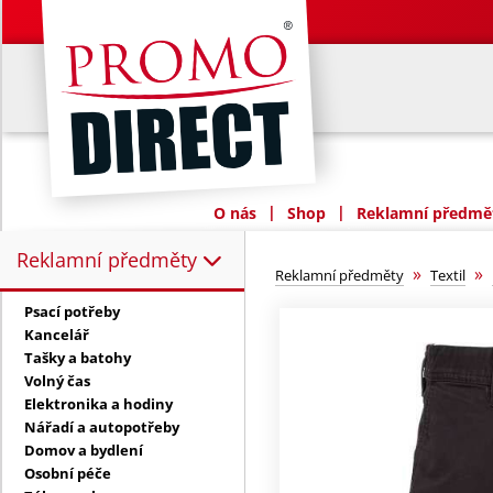
|
|
O nás
Shop
Reklamní předmět
Reklamní předměty
Reklamní předměty:
»
»
Reklamní předměty
Textil
Psací potřeby
Kancelář
Tašky a batohy
Volný čas
Elektronika a hodiny
Nářadí a autopotřeby
Domov a bydlení
Osobní péče