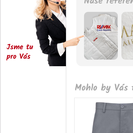
Naše refere
Jsme tu
pro Vás
Mohlo by Vás t