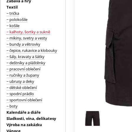
Zábava a hry
Textil
− trička
− polokošile
− košile
− kalhoty, šortky a sukně
− mikiny, svetry a vesty
− bundy a větrovky
− čepice, rukavice a klobouky
− šály, kravaty a šátky
− deštníky a pláštěnky
− pracovní oblečení
− ručníky a župany
− ubrusy a deky
− dětské oblečení
− spodní prádlo
− sportovní oblečení
− boty
Kalendáře a diáře
Sladkosti, vína, delikatesy
Výroba na zakázku
Vánoce