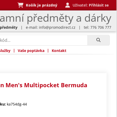
Košík je prázdný
Uživatel:
Přihlásit se
lamní předměty a dárky
 předměty
| e-mail:
info@promodirect.cz
| tel: 776 706 777
|
|
služby
Vaše poptávka
Kontakt
an Men's Multipocket Bermuda
ku:
ka754dg-44