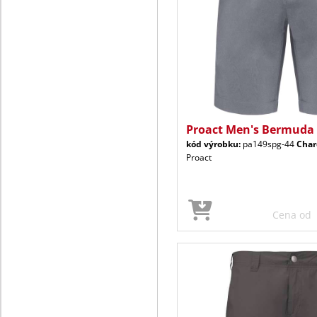
Proact Men's Bermuda
kód výrobku:
pa149spg-44
Char
Proact
Cena od