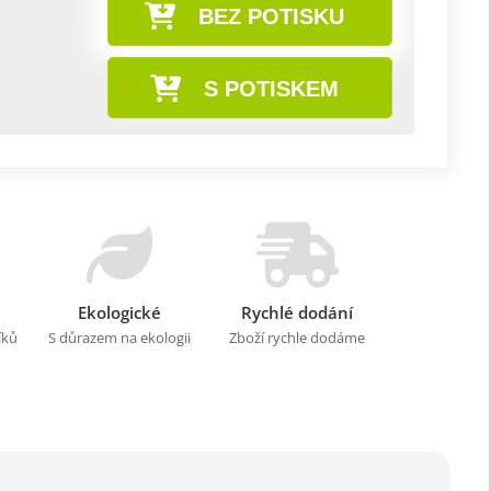
BEZ POTISKU
S POTISKEM
Ekologické
Rychlé dodání
íků
S důrazem na ekologii
Zboží rychle dodáme