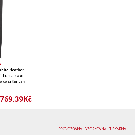
s
phite Heather
í: bunda, sako,
 a další Kariban
769,39Kč
PROVOZOVNA - VZORKOVNA - TISKÁRNA