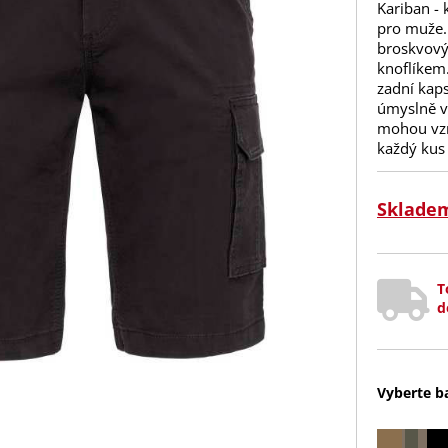
Kariban - 
pro muže.
broskvový
knoflíkem.
zadní kaps
úmyslně v
mohou vzn
každý kus 
Sklade
T
d
Vyberte b