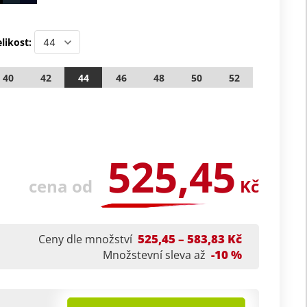
likost:
40
42
44
46
48
50
52
525,45
cena od
Kč
525,45 – 583,83 Kč
Ceny dle množství
-10 %
Množstevní sleva až