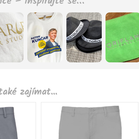
nce – inspirujte se…
aké zajímat...