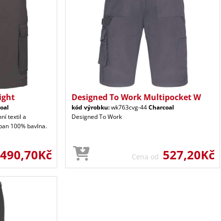
ight
Designed To Work Multipocket W
oal
kód výrobku:
wk763cvg-44
Charcoal
ní textil a
Designed To Work
iban 100% bavlna.
490,70Kč
527,20Kč
Cena od