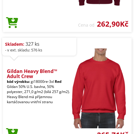
262,90Kč
Cena od
327 ks
Skladem:
- v ext. skladu: 576 ks
Gildan Heavy Blend™
Adult Crew
kód výrobku:
gi18000re-3xl
Red
Gildan 50% U.S. bavlna, 50%
polyester, 271,0 g/m2 (bílá 257 g/m2).
Heavy Blend má příjemnou
kartáčovanou vnitřní stranu