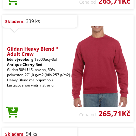
265,71Kč
Cena od
339 ks
Skladem:
Gildan Heavy Blend™
Adult Crew
kód výrobku:
gi18000acy-3xl
Antique Cherry Red
Gildan 50% U.S. bavlna, 50%
polyester, 271,0 g/m2 (bílá 257 g/m2).
Heavy Blend má příjemnou
kartáčovanou vnitřní stranu
265,71Kč
Cena od
94 ks
Skladem: