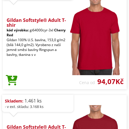
Gildan Softstyle® Adult T-
shir
kód výrobku:
gi64000cyr-3xl
Cherry
Red
Gildan 100% U.S. bavlna, 153,0 g/m2
(bílá 144,0 g/m2). Vyrobeno z naší
jemné směsi bavlny Ringspun a
bavlny, tkanina s v
94,07Kč
Cena od
1.461 ks
Skladem:
- v ext. skladu: 3.168 ks
Gildan Softstyle® Adult T-