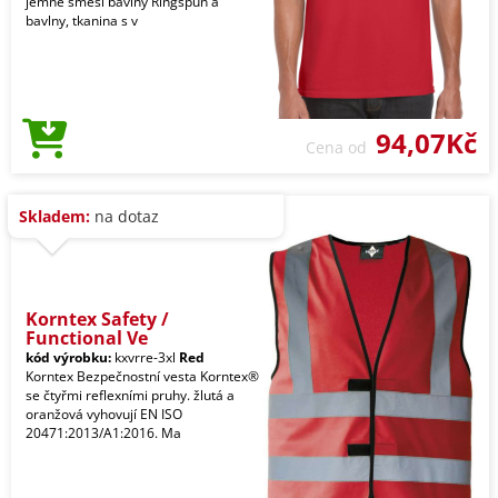
jemné směsi bavlny Ringspun a
bavlny, tkanina s v
94,07Kč
Cena od
Skladem:
na dotaz
Korntex Safety /
Functional Ve
kód výrobku:
kxvrre-3xl
Red
Korntex Bezpečnostní vesta Korntex®
se čtyřmi reflexními pruhy. žlutá a
oranžová vyhovují EN ISO
20471:2013/A1:2016. Ma