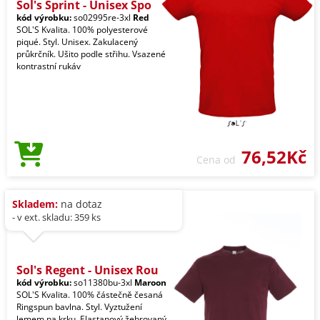
Sol's Sprint - Unisex Spo
kód výrobku:
so02995re-3xl
Red
SOL'S Kvalita. 100% polyesterové
piqué. Styl. Unisex. Zakulacený
průkrčník. Ušito podle střihu. Vsazené
kontrastní rukáv
76,52Kč
Cena od
Skladem:
na dotaz
- v ext. skladu: 359 ks
Sol's Regent - Unisex Rou
kód výrobku:
so11380bu-3xl
Maroon
SOL'S Kvalita. 100% částečně česaná
Ringspun bavlna. Styl. Vyztužení
lemem na krku. Elastanový žebrovaný