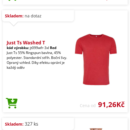
Skladem:
na dotaz
Just Ts Washed T
kód výrobku:
jt099wfr-3xl
Red
Just Ts 55% Ringspun bavlna, 45%
polyester. Standardní střih. Boční švy.
Opraný vzhled. Díky efektu oprání je
každý oděv
91,26Kč
Cena od
327 ks
Skladem: