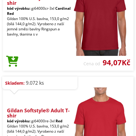
shir
kód výrobku:
gi64000cr-3xl
Cardinal
Red
Gildan 100% U.S. bavlna, 153,0 g/m2
(bílá 144,0 g/m2). Vyrobeno z naší
jemné směsi bavlny Ringspun a
bavlny, tkanina s v
94,07Kč
Cena od
9.072 ks
Skladem:
Gildan Softstyle® Adult T-
shir
kód výrobku:
gi64000re-3xl
Red
Gildan 100% U.S. bavlna, 153,0 g/m2
(bílá 144,0 g/m2). Vyrobeno z naší