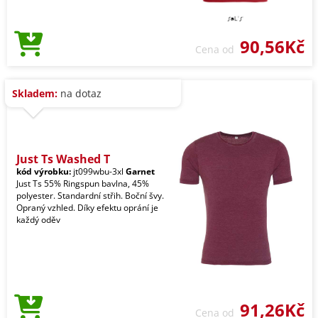
90,56Kč
Cena od
Skladem:
na dotaz
Just Ts Washed T
kód výrobku:
jt099wbu-3xl
Garnet
Just Ts 55% Ringspun bavlna, 45%
polyester. Standardní střih. Boční švy.
Opraný vzhled. Díky efektu oprání je
každý oděv
91,26Kč
Cena od