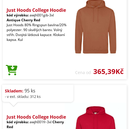
Just Hoods College Hoodie
kód výrobku:
awjh001gib-3xl
Antique Cherry Red
Just Hoods 80% Ringspun bavlna/20%
polyester. 90 skvělých barev. Volný
střih. Dvojitá látková kapuce. Klokaní
kapsa. Kul
365,39Kč
Cena od
95 ks
Skladem:
- v ext. skladu: 312 ks
Just Hoods College Hoodie
kód výrobku:
awjh001fr-3xl
Cherry
Red