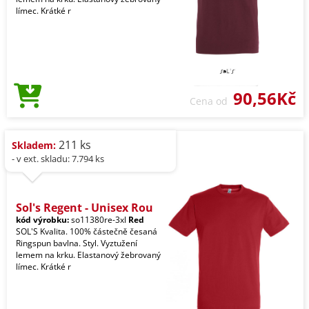
límec. Krátké r
90,56Kč
Cena od
211 ks
Skladem:
- v ext. skladu: 7.794 ks
Sol's Regent - Unisex Rou
kód výrobku:
so11380re-3xl
Red
SOL'S Kvalita. 100% částečně česaná
Ringspun bavlna. Styl. Vyztužení
lemem na krku. Elastanový žebrovaný
límec. Krátké r