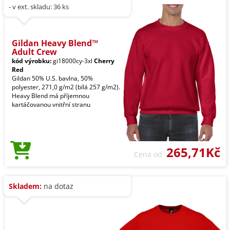
- v ext. skladu: 36 ks
Gildan Heavy Blend™
Adult Crew
kód výrobku:
gi18000cy-3xl
Cherry
Red
Gildan 50% U.S. bavlna, 50%
polyester, 271,0 g/m2 (bílá 257 g/m2).
Heavy Blend má příjemnou
kartáčovanou vnitřní stranu
265,71Kč
Cena od
Skladem:
na dotaz