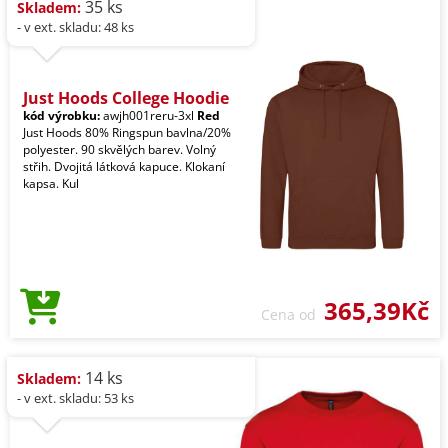
35 ks
Skladem:
- v ext. skladu: 48 ks
Just Hoods College Hoodie
kód výrobku:
awjh001reru-3xl
Red
Just Hoods 80% Ringspun bavlna/20%
polyester. 90 skvělých barev. Volný
střih. Dvojitá látková kapuce. Klokaní
kapsa. Kul
365,39Kč
Cena od
14 ks
Skladem:
- v ext. skladu: 53 ks