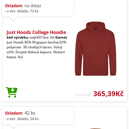
Skladem:
na dotaz
- v ext. skladu: 72 ks
Just Hoods College Hoodie
kód výrobku:
awjh001bre-3xl
Garnet
Just Hoods 80% Ringspun bavlna/20%
polyester. 90 skvělých barev. Volný
střih. Dvojitá látková kapuce. Klokaní
kapsa. Kul
365,39Kč
Cena od
42 ks
Skladem:
- v ext. skladu: 24 ks