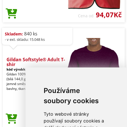
94,07Kč
Cena od
840 ks
Skladem:
- v ext. skladu: 15.048 ks
Gildan Softstyle® Adult T-
shir
kód výrobku:
gi64000ma-3xl
Maroon
Gildan 100% U.S. bavlna, 153,0 g/m2
(bílá 144,0 g/m2). Vyrobeno z naší
jemné směsi bavlny Ringspun a
bavlny, tkanina s v
Používáme
soubory cookies
Tyto webové stránky
94,07Kč
používají soubory cookies a
Cena od