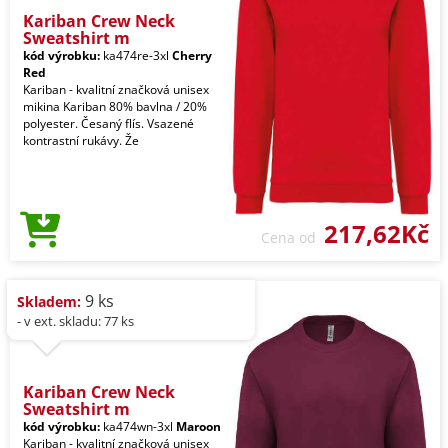
Kariban Crew Neck
Sweatshirt m
kód výrobku:
ka474re-3xl
Cherry
Red
Kariban - kvalitní značková unisex
mikina Kariban 80% bavlna / 20%
polyester. Česaný flís. Vsazené
kontrastní rukávy. Že
217,62Kč
Cena od
9 ks
Skladem:
- v ext. skladu: 77 ks
Kariban Crew Neck
Sweatshirt m
kód výrobku:
ka474wn-3xl
Maroon
Kariban - kvalitní značková unisex