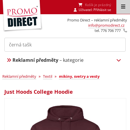
Košík je prázdný
Uživatel:
Přihlásit se
Promo Direct – reklamní předměty
info@promodirect.cz
tel. 776 706 777
Reklamní předměty
– kategorie
»
»
Reklamní předměty
Textil
mikiny, svetry a vesty
Just Hoods College Hoodie