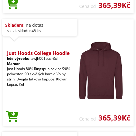
365,39Kč
Cena od
Skladem:
na dotaz
- v ext. skladu: 48 ks
Just Hoods College Hoodie
kód výrobku:
awjh001bus-3xl
Maroon
Just Hoods 80% Ringspun bavlna/20%
polyester. 90 skvělých barev. Volný
střih. Dvojitá látková kapuce. Klokaní
kapsa. Kul
365,39Kč
Cena od