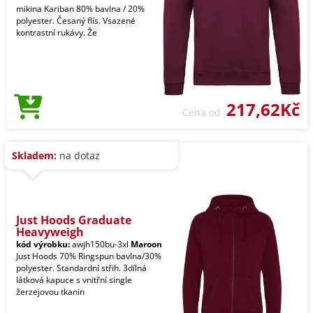
mikina Kariban 80% bavlna / 20%
polyester. Česaný flís. Vsazené
kontrastní rukávy. Že
217,62Kč
Cena od
Skladem:
na dotaz
Just Hoods Graduate
Heavyweigh
kód výrobku:
awjh150bu-3xl
Maroon
Just Hoods 70% Ringspun bavlna/30%
polyester. Standardní střih. 3dílná
látková kapuce s vnitřní single
žerzejovou tkanin