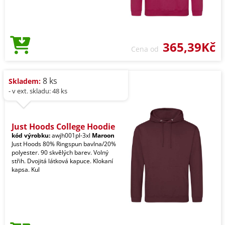
365,39Kč
Cena od
8 ks
Skladem:
- v ext. skladu: 48 ks
Just Hoods College Hoodie
kód výrobku:
awjh001pl-3xl
Maroon
Just Hoods 80% Ringspun bavlna/20%
polyester. 90 skvělých barev. Volný
střih. Dvojitá látková kapuce. Klokaní
kapsa. Kul