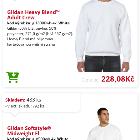
Gildan Heavy Blend™
Adult Crew
kód výrobku:
gi18000wh-4xl
White
Gildan 50% U.S. bavlna, 50%
polyester, 271,0 g/m2 (bílá 257 g/m2).
Heavy Blend má příjemnou
kartáčovanou vnitřní stranu
228,08Kč
Cena od
483 ks
Skladem:
- v ext. skladu: 792 ks
Gildan Softstyle®
Midweight Fl
kód výrobku:
gisf000wh-4xl
White