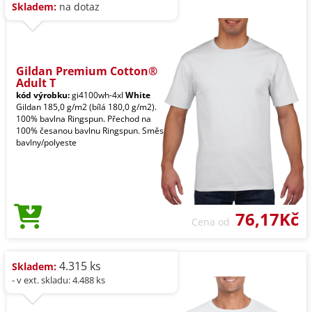
Skladem:
na dotaz
Gildan Premium Cotton®
Adult T
kód výrobku:
gi4100wh-4xl
White
Gildan 185,0 g/m2 (bílá 180,0 g/m2).
100% bavlna Ringspun. Přechod na
100% česanou bavlnu Ringspun. Směs
bavlny/polyeste
76,17Kč
Cena od
4.315 ks
Skladem:
- v ext. skladu: 4.488 ks