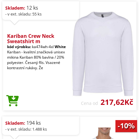
12 ks
Skladem:
- v ext. skladu: 55 ks
Kariban Crew Neck
Sweatshirt m
kód výrobku:
ka474wh-4xl
White
Kariban - kvalitní značková unisex
mikina Kariban 80% bavlna / 20%
polyester. Česaný flís. Vsazené
kontrastní rukávy. Že
217,62Kč
Cena od
194 ks
Skladem:
- v ext. skladu: 1.488 ks