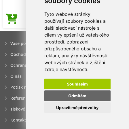
soubory cookies
Tyto webové stránky
116,18Kč
používají soubory cookies a
Cena od
další sledovací nástroje s
cílem vylepšení uživatelského
prostředí, zobrazení
Vaše poptávka
přizpůsobeného obsahu a
Obchodní podmínky
reklam, analýzy návštěvnosti
webových stránek a zjištění
Ochrana osobních údajú
zdroje návštěvnosti.
O nás
Souhlasím
Potisk reklamních předmětů
Odmítám
Reference
Upravit mé předvolby
Tiskové zprávy
Kontakt