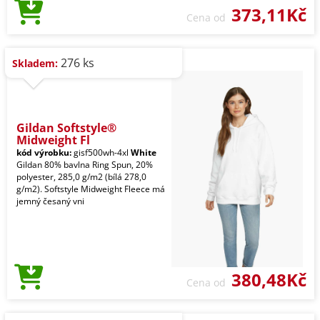
373,11Kč
Cena od
276 ks
Skladem:
Gildan Softstyle®
Midweight Fl
kód výrobku:
gisf500wh-4xl
White
Gildan 80% bavlna Ring Spun, 20%
polyester, 285,0 g/m2 (bílá 278,0
g/m2). Softstyle Midweight Fleece má
jemný česaný vni
380,48Kč
Cena od