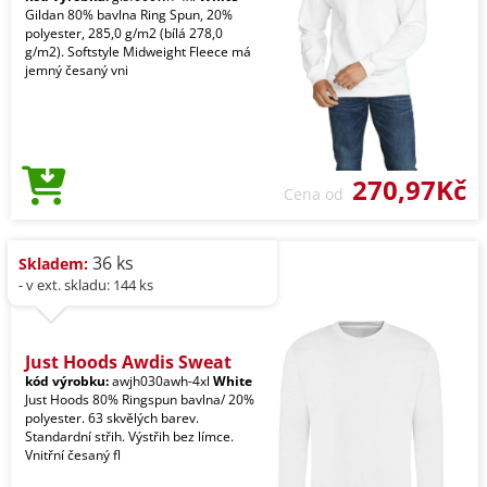
Gildan 80% bavlna Ring Spun, 20%
polyester, 285,0 g/m2 (bílá 278,0
g/m2). Softstyle Midweight Fleece má
jemný česaný vni
270,97Kč
Cena od
36 ks
Skladem:
- v ext. skladu: 144 ks
Just Hoods Awdis Sweat
kód výrobku:
awjh030awh-4xl
White
Just Hoods 80% Ringspun bavlna/ 20%
polyester. 63 skvělých barev.
Standardní střih. Výstřih bez límce.
Vnitřní česaný fl