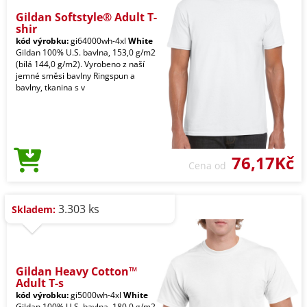
Gildan Softstyle® Adult T-
shir
kód výrobku:
gi64000wh-4xl
White
Gildan 100% U.S. bavlna, 153,0 g/m2
(bílá 144,0 g/m2). Vyrobeno z naší
jemné směsi bavlny Ringspun a
bavlny, tkanina s v
76,17Kč
Cena od
3.303 ks
Skladem:
Gildan Heavy Cotton™
Adult T-s
kód výrobku:
gi5000wh-4xl
White
Gildan 100% U.S. bavlna, 180,0 g/m2