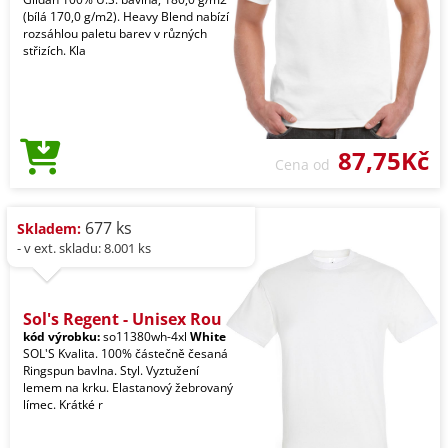
(bílá 170,0 g/m2). Heavy Blend nabízí
rozsáhlou paletu barev v různých
střizích. Kla
87,75Kč
Cena od
677 ks
Skladem:
- v ext. skladu: 8.001 ks
Sol's Regent - Unisex Rou
kód výrobku:
so11380wh-4xl
White
SOL'S Kvalita. 100% částečně česaná
Ringspun bavlna. Styl. Vyztužení
lemem na krku. Elastanový žebrovaný
límec. Krátké r