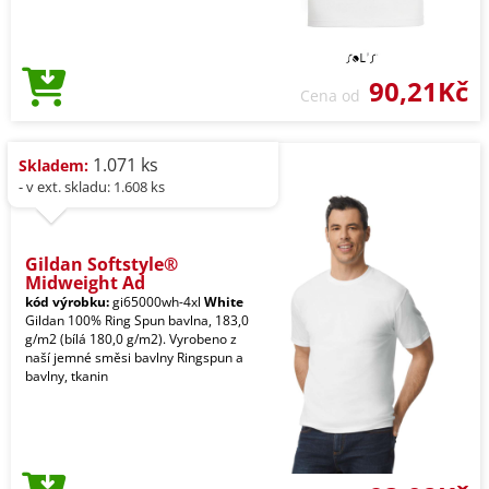
90,21Kč
Cena od
1.071 ks
Skladem:
- v ext. skladu: 1.608 ks
Gildan Softstyle®
Midweight Ad
kód výrobku:
gi65000wh-4xl
White
Gildan 100% Ring Spun bavlna, 183,0
g/m2 (bílá 180,0 g/m2). Vyrobeno z
naší jemné směsi bavlny Ringspun a
bavlny, tkanin