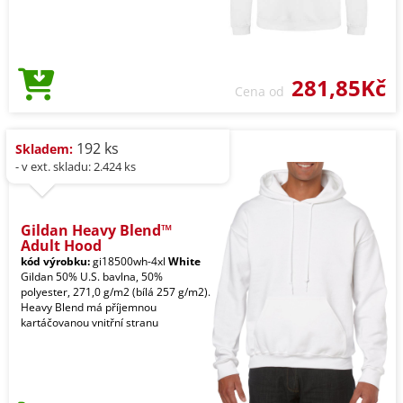
281,85Kč
Cena od
192 ks
Skladem:
- v ext. skladu: 2.424 ks
Gildan Heavy Blend™
Adult Hood
kód výrobku:
gi18500wh-4xl
White
Gildan 50% U.S. bavlna, 50%
polyester, 271,0 g/m2 (bílá 257 g/m2).
Heavy Blend má příjemnou
kartáčovanou vnitřní stranu