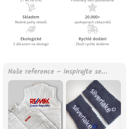
21 let na trhu
Předměty Vám potiskneme
Skladem
20.000+
Reálné počty skladů
spokojených zákazníků
Ekologické
Rychlé dodání
S důrazem na ekologii
Zboží rychle dodáme
Naše reference – inspirujte se…