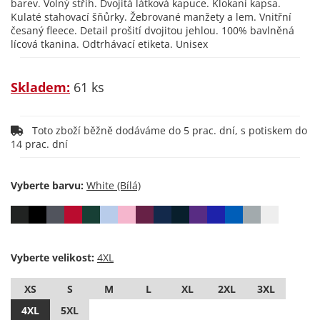
barev. Volný střih. Dvojitá látková kapuce. Klokaní kapsa.
Kulaté stahovací šňůrky. Žebrované manžety a lem. Vnitřní
česaný fleece. Detail prošití dvojitou jehlou. 100% bavlněná
lícová tkanina. Odtrhávací etiketa. Unisex
Skladem:
61 ks
Toto zboží běžně dodáváme do 5 prac. dní, s potiskem do
14 prac. dní
Vyberte barvu:
Vyberte velikost:
XS
S
M
L
XL
2XL
3XL
4XL
5XL