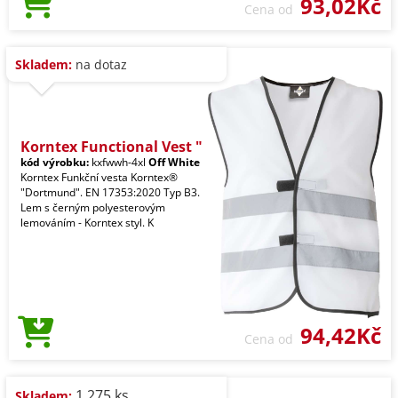
93,02Kč
Cena od
Skladem:
na dotaz
Korntex Functional Vest "
kód výrobku:
kxfwwh-4xl
Off White
Korntex Funkční vesta Korntex®
"Dortmund". EN 17353:2020 Typ B3.
Lem s černým polyesterovým
lemováním - Korntex styl. K
94,42Kč
Cena od
1.275 ks
Skladem: