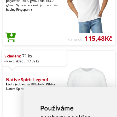
polyester, 156,0 g/m2 (bílá 153,0
g/m2). Vyrobeno z naší jemné směsi
bavlny Ringspun, t
115,48Kč
Cena od
71 ks
Skladem:
- v ext. skladu: 1.189 ks
Native Spirit Legend
kód výrobku:
ns300wh-4xl
White
Native Spirit Unisex
Používáme