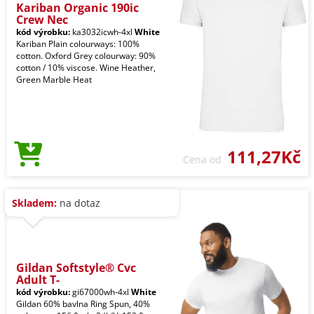
Kariban Organic 190ic
Crew Nec
kód výrobku:
ka3032icwh-4xl
White
Kariban Plain colourways: 100%
cotton. Oxford Grey colourway: 90%
cotton / 10% viscose. Wine Heather,
Green Marble Heat
111,27Kč
Cena od
Skladem:
na dotaz
Gildan Softstyle® Cvc
Adult T-
kód výrobku:
gi67000wh-4xl
White
Gildan 60% bavlna Ring Spun, 40%