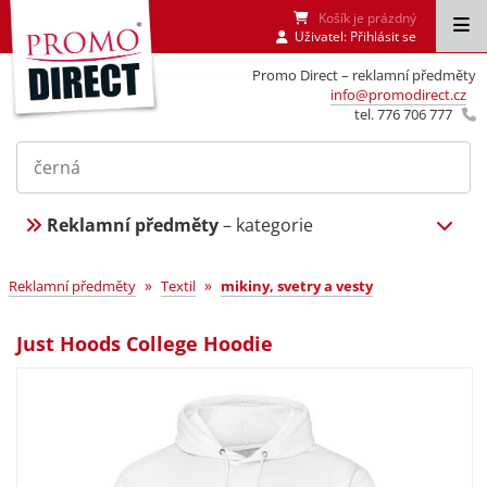
Košík je prázdný
Uživatel:
Přihlásit se
Promo Direct – reklamní předměty
info@promodirect.cz
tel. 776 706 777
Reklamní předměty
– kategorie
»
»
Reklamní předměty
Textil
mikiny, svetry a vesty
Just Hoods College Hoodie