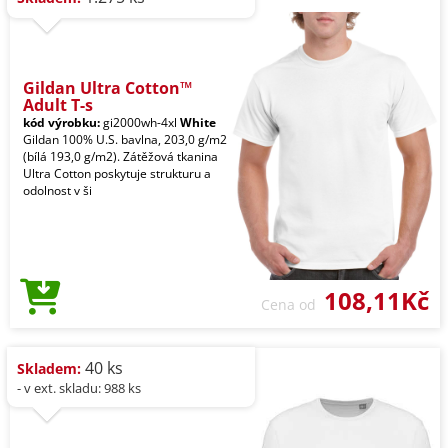
Gildan Ultra Cotton™
Adult T-s
kód výrobku:
gi2000wh-4xl
White
Gildan 100% U.S. bavlna, 203,0 g/m2
(bílá 193,0 g/m2). Zátěžová tkanina
Ultra Cotton poskytuje strukturu a
odolnost v ši
108,11Kč
Cena od
40 ks
Skladem:
- v ext. skladu: 988 ks