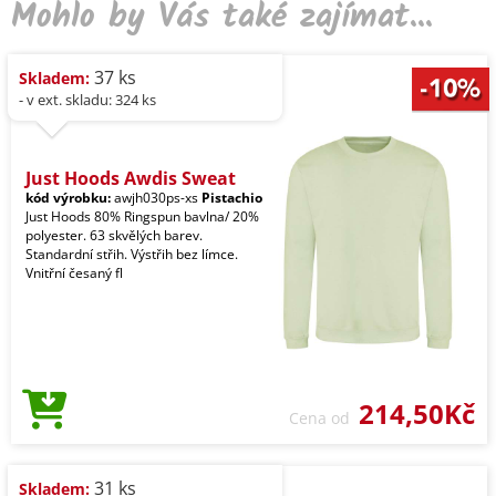
Mohlo by Vás také zajímat...
37 ks
Skladem:
- v ext. skladu: 324 ks
Just Hoods Awdis Sweat
kód výrobku:
awjh030ps-xs
Pistachio
Just Hoods 80% Ringspun bavlna/ 20%
polyester. 63 skvělých barev.
Standardní střih. Výstřih bez límce.
Vnitřní česaný fl
214,50Kč
Cena od
31 ks
Skladem: