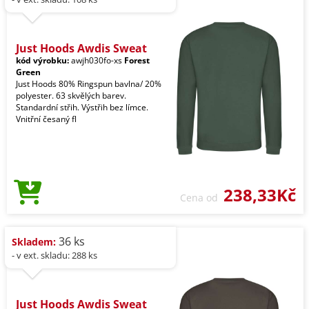
Just Hoods Awdis Sweat
kód výrobku:
awjh030fo-xs
Forest
Green
Just Hoods 80% Ringspun bavlna/ 20%
polyester. 63 skvělých barev.
Standardní střih. Výstřih bez límce.
Vnitřní česaný fl
238,33Kč
Cena od
36 ks
Skladem:
- v ext. skladu: 288 ks
Just Hoods Awdis Sweat