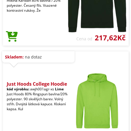
mikina Kariban 80% bavlna / 20%
polyester. Česaný flís. Vsazené
kontrastní rukávy. Že
217,62Kč
Cena od
Skladem:
na dotaz
Just Hoods College Hoodie
kód výrobku:
awjh001agr-xs
Lime
Just Hoods 80% Ringspun bavlna/20%
polyester. 90 skvělých barev. Volný
střih. Dvojitá látková kapuce. Klokaní
kapsa. Kul