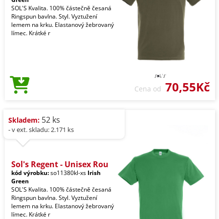
SOL'S Kvalita. 100% částečně česaná
Ringspun bavlna. Styl. Vyztužení
lemem na krku. Elastanový žebrovaný
límec. Krátké r
70,55Kč
Cena od
52 ks
Skladem:
- v ext. skladu: 2.171 ks
Sol's Regent - Unisex Rou
kód výrobku:
so11380kl-xs
Irish
Green
SOL'S Kvalita. 100% částečně česaná
Ringspun bavlna. Styl. Vyztužení
lemem na krku. Elastanový žebrovaný
límec. Krátké r