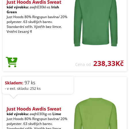
Just Hoods Awdis Sweat
kód výrobku:
awjh030kl-xs
Irish
Green
Just Hoods 80% Ringspun bavlna/ 20%
polyester. 63 skvělých barev.
Standardní střih. Výstřih bez límce.
Vnitřní česaný fl
238,33Kč
Cena od
97 ks
Skladem:
- v ext. skladu: 252 ks
Just Hoods Awdis Sweat
kód výrobku:
awjh030lig-xs
Lime
Just Hoods 80% Ringspun bavlna/ 20%
polyester. 63 skvělých barev.
Standardní střih. Výstřih bez límce.