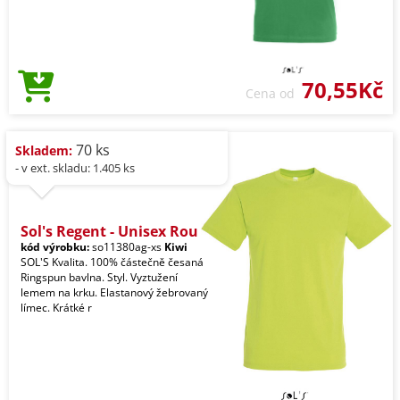
70,55Kč
Cena od
70 ks
Skladem:
- v ext. skladu: 1.405 ks
Sol's Regent - Unisex Rou
kód výrobku:
so11380ag-xs
Kiwi
SOL'S Kvalita. 100% částečně česaná
Ringspun bavlna. Styl. Vyztužení
lemem na krku. Elastanový žebrovaný
límec. Krátké r