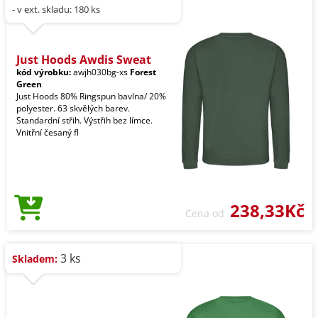
- v ext. skladu: 180 ks
Just Hoods Awdis Sweat
kód výrobku:
awjh030bg-xs
Forest
Green
Just Hoods 80% Ringspun bavlna/ 20%
polyester. 63 skvělých barev.
Standardní střih. Výstřih bez límce.
Vnitřní česaný fl
238,33Kč
Cena od
3 ks
Skladem: