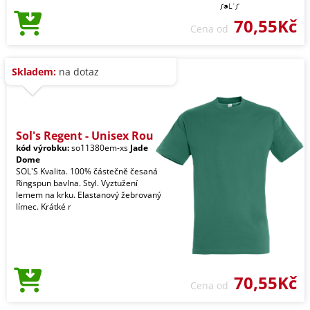
70,55Kč
Cena od
Skladem:
na dotaz
Sol's Regent - Unisex Rou
kód výrobku:
so11380em-xs
Jade
Dome
SOL'S Kvalita. 100% částečně česaná
Ringspun bavlna. Styl. Vyztužení
lemem na krku. Elastanový žebrovaný
límec. Krátké r
70,55Kč
Cena od