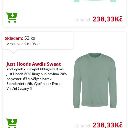
238,33Kč
Cena od
52 ks
Skladem:
- v ext. skladu: 108 ks
Just Hoods Awdis Sweat
kód výrobku:
awjh030dugn-xs
Kiwi
Just Hoods 80% Ringspun bavlna/ 20%
polyester. 63 skvělých barev.
Standardní střih. Výstřih bez límce.
Vnitřní česaný fl
238,33Kč
Cena od