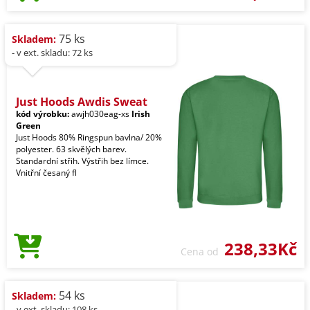
75 ks
Skladem:
- v ext. skladu: 72 ks
Just Hoods Awdis Sweat
kód výrobku:
awjh030eag-xs
Irish
Green
Just Hoods 80% Ringspun bavlna/ 20%
polyester. 63 skvělých barev.
Standardní střih. Výstřih bez límce.
Vnitřní česaný fl
238,33Kč
Cena od
54 ks
Skladem:
- v ext. skladu: 108 ks