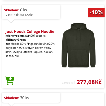
6 ks
Skladem:
- v ext. skladu: 120 ks
Just Hoods College Hoodie
kód výrobku:
awjh001cogn-xs
Military Green
Just Hoods 80% Ringspun bavlna/20%
polyester. 90 skvělých barev. Volný
střih. Dvojitá látková kapuce. Klokaní
kapsa. Kul
277,68Kč
Cena od
30 ks
Skladem: