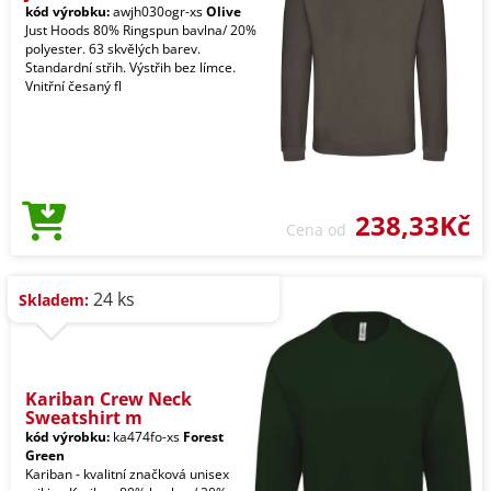
kód výrobku:
awjh030ogr-xs
Olive
Just Hoods 80% Ringspun bavlna/ 20%
polyester. 63 skvělých barev.
Standardní střih. Výstřih bez límce.
Vnitřní česaný fl
238,33Kč
Cena od
24 ks
Skladem:
Kariban Crew Neck
Sweatshirt m
kód výrobku:
ka474fo-xs
Forest
Green
Kariban - kvalitní značková unisex