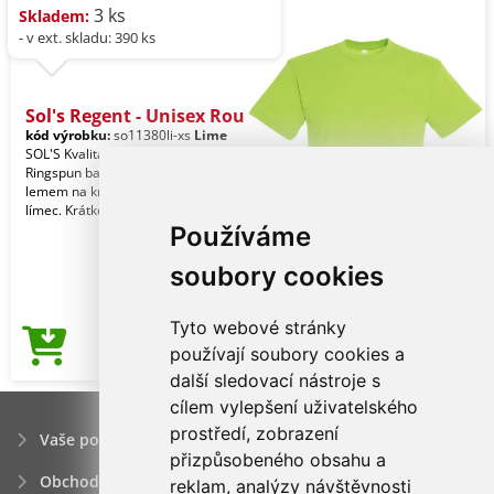
3 ks
Skladem:
- v ext. skladu: 390 ks
Sol's Regent - Unisex Rou
kód výrobku:
so11380li-xs
Lime
SOL'S Kvalita. 100% částečně česaná
Ringspun bavlna. Styl. Vyztužení
lemem na krku. Elastanový žebrovaný
límec. Krátké r
Používáme
soubory cookies
Tyto webové stránky
70,55Kč
používají soubory cookies a
Cena od
další sledovací nástroje s
cílem vylepšení uživatelského
prostředí, zobrazení
Vaše poptávka
přizpůsobeného obsahu a
Obchodní podmínky
reklam, analýzy návštěvnosti