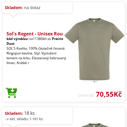
Skladem:
na dotaz
Sol's Regent - Unisex Rou
kód výrobku:
so11380kh-xs
Prairie
Dust
SOL'S Kvalita. 100% částečně česaná
Ringspun bavlna. Styl. Vyztužení
lemem na krku. Elastanový žebrovaný
límec. Krátké r
70,55Kč
Cena od
18 ks
Skladem:
- v ext. skladu: 1.161 ks