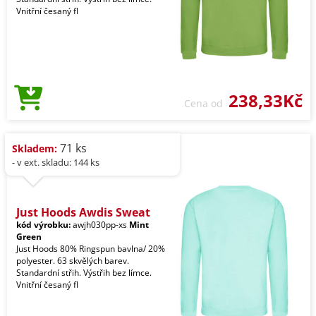
Vnitřní česaný fl
238,33Kč
Cena od
71 ks
Skladem:
- v ext. skladu: 144 ks
Just Hoods Awdis Sweat
kód výrobku:
awjh030pp-xs
Mint
Green
Just Hoods 80% Ringspun bavlna/ 20%
polyester. 63 skvělých barev.
Standardní střih. Výstřih bez límce.
Vnitřní česaný fl