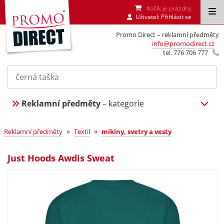
Košík je prázdný
Uživatel:
Přihlásit se
Promo Direct – reklamní předměty
info@promodirect.cz
tel. 776 706 777
Reklamní předměty
– kategorie
»
»
Reklamní předměty
Textil
mikiny, svetry a vesty
Just Hoods Awdis Sweat