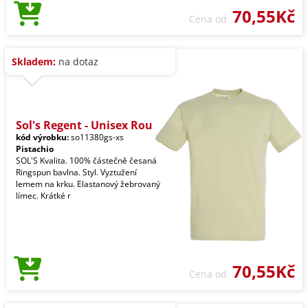
70,55Kč
Cena od
Skladem:
na dotaz
Sol's Regent - Unisex Rou
kód výrobku:
so11380gs-xs
Pistachio
SOL'S Kvalita. 100% částečně česaná
Ringspun bavlna. Styl. Vyztužení
lemem na krku. Elastanový žebrovaný
límec. Krátké r
70,55Kč
Cena od