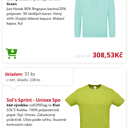
Green
Just Hoods 80% Ringspun bavlna/20%
polyester. 90 skvělých barev. Volný
střih. Dvojitá látková kapuce. Klokaní
kapsa. Kul
308,53Kč
Cena od
31 ks
Skladem:
- v ext. skladu: 238 ks
Sol's Sprint - Unisex Spo
kód výrobku:
so02995ag-xs
Kiwi
SOL'S Kvalita. 100% polyesterové
piqué. Styl. Unisex. Zakulacený
průkrčník. Ušito podle střihu. Vsazené
kontrastní rukáv