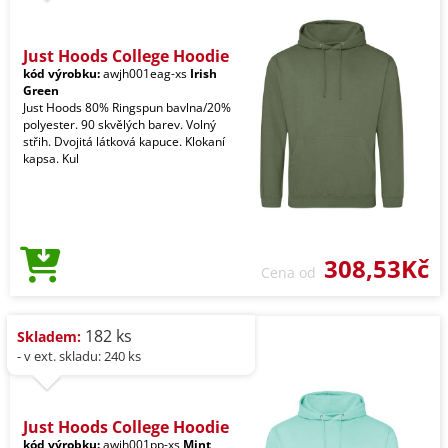
Just Hoods College Hoodie
kód výrobku:
awjh001eag-xs
Irish
Green
Just Hoods 80% Ringspun bavlna/20%
polyester. 90 skvělých barev. Volný
střih. Dvojitá látková kapuce. Klokaní
kapsa. Kul
308,53Kč
Cena od
182 ks
Skladem:
- v ext. skladu: 240 ks
Just Hoods College Hoodie
kód výrobku:
awjh001pp-xs
Mint