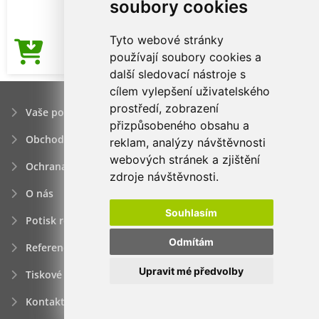
soubory cookies
Tyto webové stránky
69,15Kč
používají soubory cookies a
Cena od
další sledovací nástroje s
cílem vylepšení uživatelského
prostředí, zobrazení
Vaše poptávka
přizpůsobeného obsahu a
Obchodní podmínky
reklam, analýzy návštěvnosti
webových stránek a zjištění
Ochrana osobních údajú
zdroje návštěvnosti.
O nás
Souhlasím
Potisk reklamních předmětů
Odmítám
Reference
Upravit mé předvolby
Tiskové zprávy
Kontakt