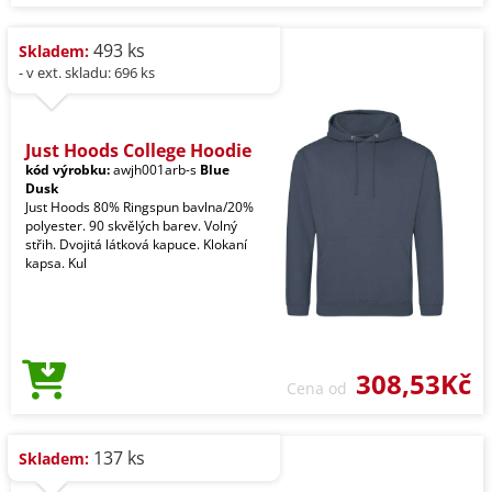
493 ks
Skladem:
- v ext. skladu: 696 ks
Just Hoods College Hoodie
kód výrobku:
awjh001arb-s
Blue
Dusk
Just Hoods 80% Ringspun bavlna/20%
polyester. 90 skvělých barev. Volný
střih. Dvojitá látková kapuce. Klokaní
kapsa. Kul
308,53Kč
Cena od
137 ks
Skladem: