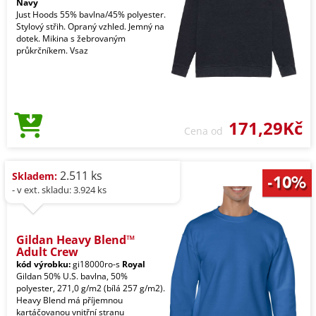
Navy
Just Hoods 55% bavlna/45% polyester.
Stylový střih. Opraný vzhled. Jemný na
dotek. Mikina s žebrovaným
průkrčníkem. Vsaz
171,29Kč
Cena od
2.511 ks
Skladem:
- v ext. skladu: 3.924 ks
Gildan Heavy Blend™
Adult Crew
kód výrobku:
gi18000ro-s
Royal
Gildan 50% U.S. bavlna, 50%
polyester, 271,0 g/m2 (bílá 257 g/m2).
Heavy Blend má příjemnou
kartáčovanou vnitřní stranu