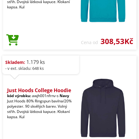
střih. Dvojitá látková kapuce. Klokaní
kapsa. Kul
308,53Kč
Cena od
1.179 ks
Skladem:
- v ext. skladu: 648 ks
Just Hoods College Hoodie
kód výrobku:
awjh001nfrnv-s
Navy
Just Hoods 80% Ringspun bavlna/20%
polyester. 90 skvělých barev. Volný
střih. Dvojitá látková kapuce. Klokaní
kapsa. Kul