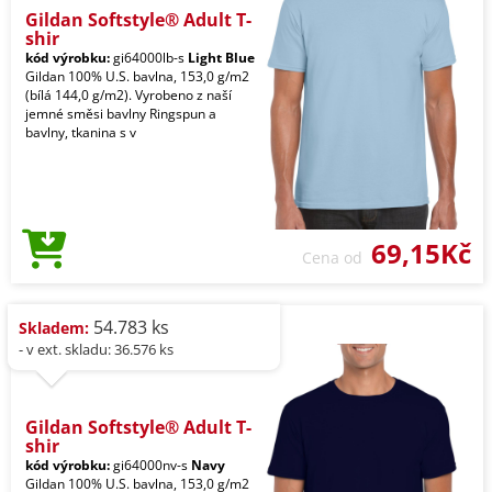
Gildan Softstyle® Adult T-
shir
kód výrobku:
gi64000lb-s
Light Blue
Gildan 100% U.S. bavlna, 153,0 g/m2
(bílá 144,0 g/m2). Vyrobeno z naší
jemné směsi bavlny Ringspun a
bavlny, tkanina s v
69,15Kč
Cena od
54.783 ks
Skladem:
- v ext. skladu: 36.576 ks
Gildan Softstyle® Adult T-
shir
kód výrobku:
gi64000nv-s
Navy
Gildan 100% U.S. bavlna, 153,0 g/m2