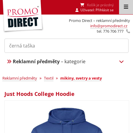
Košík je prázdný
Uživatel:
Přihlásit se
Promo Direct – reklamní předměty
info@promodirect.cz
tel. 776 706 777
Reklamní předměty
– kategorie
»
»
Reklamní předměty
Textil
mikiny, svetry a vesty
Just Hoods College Hoodie