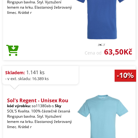
Ringspun bavlna. Styl. Vyztužení
lemem na krku. Elastanový žebrovaný
límec. Krátké r
63,50Kč
Cena od
1.141 ks
Skladem:
- v ext. skladu: 16.389 ks
Sol's Regent - Unisex Rou
kód výrobku:
so11380ab-s
Sky
SOL'S Kvalita. 100% částečně česaná
Ringspun bavlna. Styl. Vyztužení
lemem na krku. Elastanový žebrovaný
límec. Krátké r