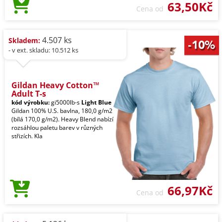
63,50Kč
Cena od
4.507 ks
Skladem:
- v ext. skladu: 10.512 ks
Gildan Heavy Cotton™
Adult T-s
kód výrobku:
gi5000lb-s
Light Blue
Gildan 100% U.S. bavlna, 180,0 g/m2
(bílá 170,0 g/m2). Heavy Blend nabízí
rozsáhlou paletu barev v různých
střizích. Kla
66,97Kč
Cena od