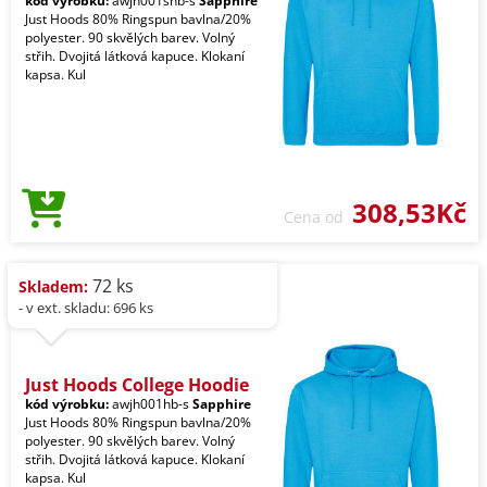
kód výrobku:
awjh001shb-s
Sapphire
Just Hoods 80% Ringspun bavlna/20%
polyester. 90 skvělých barev. Volný
střih. Dvojitá látková kapuce. Klokaní
kapsa. Kul
308,53Kč
Cena od
72 ks
Skladem:
- v ext. skladu: 696 ks
Just Hoods College Hoodie
kód výrobku:
awjh001hb-s
Sapphire
Just Hoods 80% Ringspun bavlna/20%
polyester. 90 skvělých barev. Volný
střih. Dvojitá látková kapuce. Klokaní
kapsa. Kul