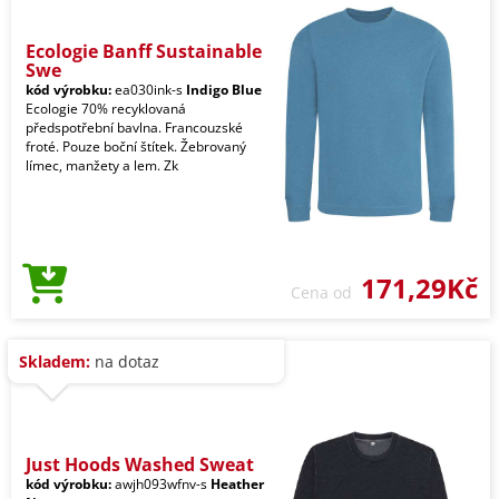
Ecologie Banff Sustainable
Swe
kód výrobku:
ea030ink-s
Indigo Blue
Ecologie 70% recyklovaná
předspotřební bavlna. Francouzské
froté. Pouze boční štítek. Žebrovaný
límec, manžety a lem. Zk
171,29Kč
Cena od
Skladem:
na dotaz
Just Hoods Washed Sweat
kód výrobku:
awjh093wfnv-s
Heather