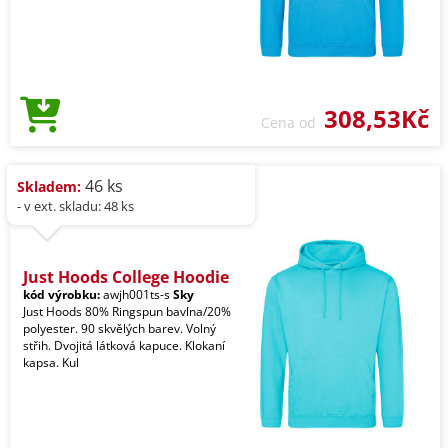
308,53Kč
Cena od
46 ks
Skladem:
- v ext. skladu: 48 ks
Just Hoods College Hoodie
kód výrobku:
awjh001ts-s
Sky
Just Hoods 80% Ringspun bavlna/20%
polyester. 90 skvělých barev. Volný
střih. Dvojitá látková kapuce. Klokaní
kapsa. Kul