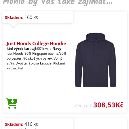
Mohlo by Vás také zajímat...
160 ks
Skladem:
Just Hoods College Hoodie
kód výrobku:
awjh001nvs-s
Navy
Just Hoods 80% Ringspun bavlna/20%
polyester. 90 skvělých barev. Volný
střih. Dvojitá látková kapuce. Klokaní
kapsa. Kul
308,53Kč
Cena od
416 ks
Skladem: