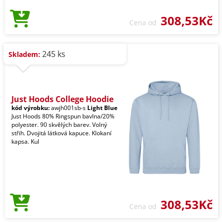
308,53Kč
Cena od
245 ks
Skladem:
Just Hoods College Hoodie
kód výrobku:
awjh001sb-s
Light Blue
Just Hoods 80% Ringspun bavlna/20%
polyester. 90 skvělých barev. Volný
střih. Dvojitá látková kapuce. Klokaní
kapsa. Kul
308,53Kč
Cena od