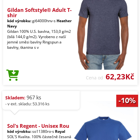
Gildan Softstyle® Adult T-
shir
kód výrobku:
gi64000hnv-s
Heather
Navy
Gildan 100% U.S. bavlna, 153,0 g/m2
(bílá 144,0 g/m2). Vyrobeno z naší
jemné směsi bavlny Ringspun a
bavlny, tkanina s v
62,23Kč
Cena od
967 ks
Skladem:
- v ext. skladu: 53.316 ks
Sol's Regent - Unisex Rou
kód výrobku:
so11380ro-s
Royal
SOL'S Kvalita. 100% částečně česaná