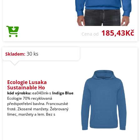
185,43Kč
Cena od
30 ks
Skladem:
Ecologie Lusaka
Sustainable Ho
kód výrobku:
ea040ink-s
Indigo Blue
Ecologie 70% recyklovaná
předspotřební bavlna. Francouzské
froté. Zkosené manžety. Žebrovaný
límec, manžety a lem. Bez s