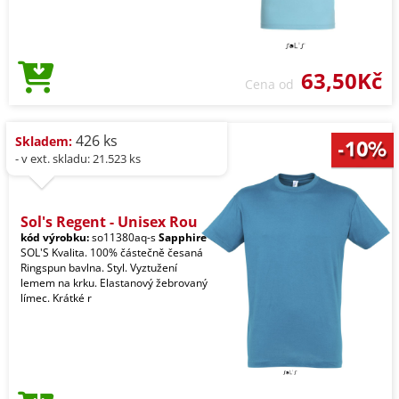
63,50Kč
Cena od
426 ks
Skladem:
- v ext. skladu: 21.523 ks
Sol's Regent - Unisex Rou
kód výrobku:
so11380aq-s
Sapphire
SOL'S Kvalita. 100% částečně česaná
Ringspun bavlna. Styl. Vyztužení
lemem na krku. Elastanový žebrovaný
límec. Krátké r