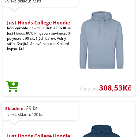
- v ext. skladu: 72 ks
Just Hoods College Hoodie
kód výrobku:
awjh001dub-s
Flo Blue
Just Hoods 80% Ringspun bavlna/20%
polyester. 90 skvělých barev. Volný
střih. Dvojitá látková kapuce. Klokaní
kapsa. Kul
308,53Kč
Cena od
29 ks
Skladem:
- v ext. skladu: 120 ks
Just Hoods College Hoodie