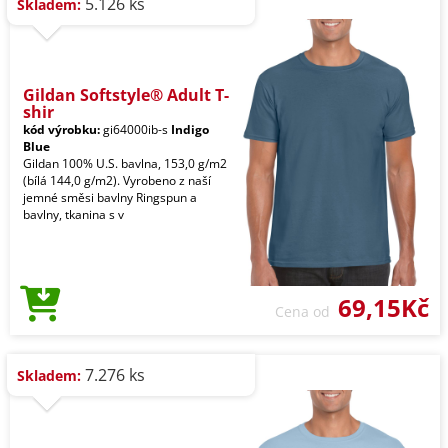
5.126 ks
Skladem:
Gildan Softstyle® Adult T-
shir
kód výrobku:
gi64000ib-s
Indigo
Blue
Gildan 100% U.S. bavlna, 153,0 g/m2
(bílá 144,0 g/m2). Vyrobeno z naší
jemné směsi bavlny Ringspun a
bavlny, tkanina s v
69,15Kč
Cena od
7.276 ks
Skladem: