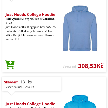
Just Hoods College Hoodie
kód výrobku:
awjh001cb-s
Carolina
Blue
Just Hoods 80% Ringspun bavlna/20%
polyester. 90 skvělých barev. Volný
střih. Dvojitá látková kapuce. Klokaní
kapsa. Kul
308,53Kč
Cena od
131 ks
Skladem:
- v ext. skladu: 264 ks
Just Hoods College Hoodie