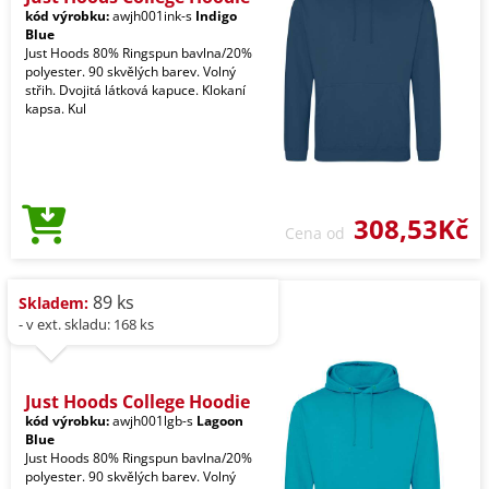
kód výrobku:
awjh001ink-s
Indigo
Blue
Just Hoods 80% Ringspun bavlna/20%
polyester. 90 skvělých barev. Volný
střih. Dvojitá látková kapuce. Klokaní
kapsa. Kul
308,53Kč
Cena od
89 ks
Skladem:
- v ext. skladu: 168 ks
Just Hoods College Hoodie
kód výrobku:
awjh001lgb-s
Lagoon
Blue
Just Hoods 80% Ringspun bavlna/20%
polyester. 90 skvělých barev. Volný