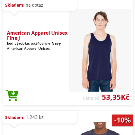
Skladem:
na dotaz
American Apparel Unisex
Fine J
kód výrobku:
aa2408nv-s
Navy
American Apparel Unisex
53,35Kč
Cena od
1.243 ks
Skladem: