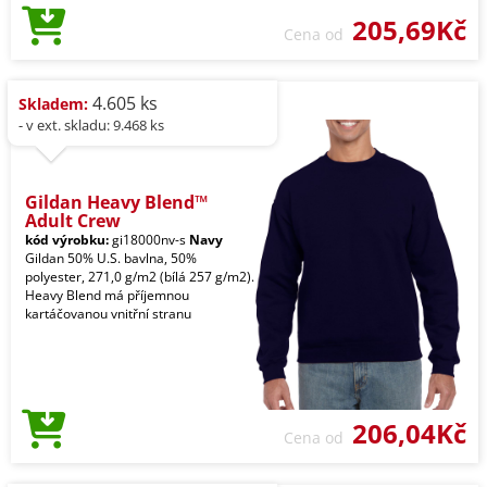
205,69Kč
Cena od
4.605 ks
Skladem:
- v ext. skladu: 9.468 ks
Gildan Heavy Blend™
Adult Crew
kód výrobku:
gi18000nv-s
Navy
Gildan 50% U.S. bavlna, 50%
polyester, 271,0 g/m2 (bílá 257 g/m2).
Heavy Blend má příjemnou
kartáčovanou vnitřní stranu
206,04Kč
Cena od