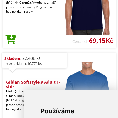
(bílá 144,0 g/m2). Vyrobeno z naší
jemné směsi bavlny Ringspun a
bavlny, tkanina s v
69,15Kč
Cena od
22.438 ks
Skladem:
- v ext. skladu: 16.776 ks
Gildan Softstyle® Adult T-
shir
kód výrobku:
gi64000ro-s
Royal
Gildan 100% U.S. bavlna, 153,0 g/m2
(bílá 144,0 g/m2). Vyrobeno z naší
jemné směsi bavlny Ringspun a
bavlny, tkanina s v
Používáme