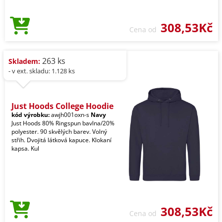
308,53Kč
Cena od
263 ks
Skladem:
- v ext. skladu: 1.128 ks
Just Hoods College Hoodie
kód výrobku:
awjh001oxn-s
Navy
Just Hoods 80% Ringspun bavlna/20%
polyester. 90 skvělých barev. Volný
střih. Dvojitá látková kapuce. Klokaní
kapsa. Kul
308,53Kč
Cena od