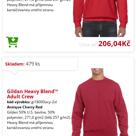
Heavy Blend má příjemnou
kartáčovanou vnitřní stranu
206,04Kč
Cena od
479 ks
Skladem:
Gildan Heavy Blend™
Adult Crew
kód výrobku:
gi18000acy-2xl
Antique Cherry Red
Gildan 50% U.S. bavlna, 50%
polyester, 271,0 g/m2 (bílá 257 g/m2).
Heavy Blend má příjemnou
kartáčovanou vnitřní stranu