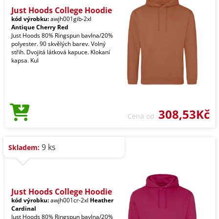
Just Hoods College Hoodie
kód výrobku:
awjh001gib-2xl
Antique Cherry Red
Just Hoods 80% Ringspun bavlna/20%
polyester. 90 skvělých barev. Volný
střih. Dvojitá látková kapuce. Klokaní
kapsa. Kul
308,53Kč
Cena od
9 ks
Skladem:
Just Hoods College Hoodie
kód výrobku:
awjh001cr-2xl
Heather
Cardinal
Just Hoods 80% Ringspun bavlna/20%