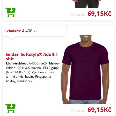
69,15Kč
Cena od
4.406 ks
Skladem:
Gildan Softstyle® Adult T-
shir
kód výrobku:
gi64000ma-2xl
Maroon
Gildan 100% U.S. bavlna, 153,0 g/m2
(bílá 144,0 g/m2). Vyrobeno z naší
jemné směsi bavlny Ringspun a
bavlny, tkanina s v
69,15Kč
Cena od