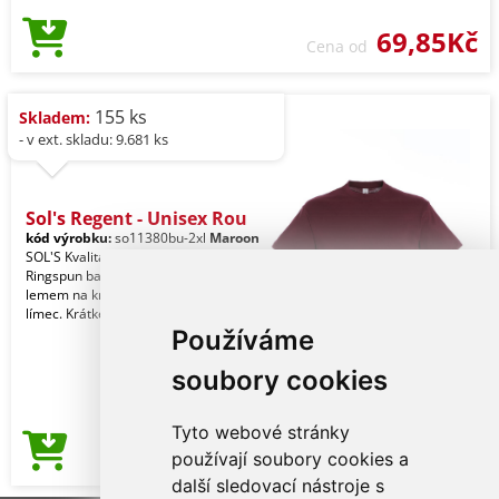
69,85Kč
Cena od
155 ks
Skladem:
- v ext. skladu: 9.681 ks
Sol's Regent - Unisex Rou
kód výrobku:
so11380bu-2xl
Maroon
SOL'S Kvalita. 100% částečně česaná
Ringspun bavlna. Styl. Vyztužení
lemem na krku. Elastanový žebrovaný
límec. Krátké r
Používáme
soubory cookies
Tyto webové stránky
70,55Kč
používají soubory cookies a
Cena od
další sledovací nástroje s