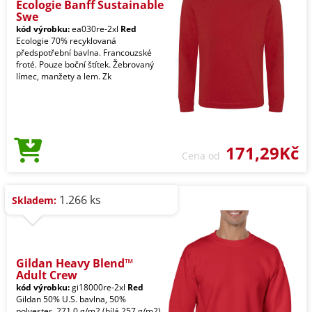
Ecologie Banff Sustainable
Swe
kód výrobku:
ea030re-2xl
Red
Ecologie 70% recyklovaná
předspotřební bavlna. Francouzské
froté. Pouze boční štítek. Žebrovaný
límec, manžety a lem. Zk
171,29Kč
Cena od
1.266 ks
Skladem:
Gildan Heavy Blend™
Adult Crew
kód výrobku:
gi18000re-2xl
Red
Gildan 50% U.S. bavlna, 50%
polyester, 271,0 g/m2 (bílá 257 g/m2).