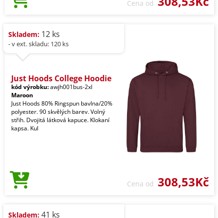
308,53Kč
Cena od
12 ks
Skladem:
- v ext. skladu: 120 ks
Just Hoods College Hoodie
kód výrobku:
awjh001bus-2xl
Maroon
Just Hoods 80% Ringspun bavlna/20%
polyester. 90 skvělých barev. Volný
střih. Dvojitá látková kapuce. Klokaní
kapsa. Kul
308,53Kč
Cena od
41 ks
Skladem: