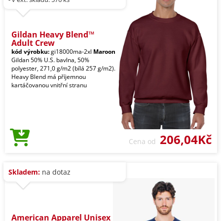
Gildan Heavy Blend™
Adult Crew
kód výrobku:
gi18000ma-2xl
Maroon
Gildan 50% U.S. bavlna, 50%
polyester, 271,0 g/m2 (bílá 257 g/m2).
Heavy Blend má příjemnou
kartáčovanou vnitřní stranu
206,04Kč
Cena od
Skladem:
na dotaz
American Apparel Unisex