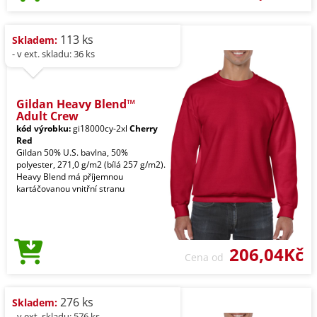
113 ks
Skladem:
- v ext. skladu: 36 ks
Gildan Heavy Blend™
Adult Crew
kód výrobku:
gi18000cy-2xl
Cherry
Red
Gildan 50% U.S. bavlna, 50%
polyester, 271,0 g/m2 (bílá 257 g/m2).
Heavy Blend má příjemnou
kartáčovanou vnitřní stranu
206,04Kč
Cena od
276 ks
Skladem:
- v ext. skladu: 576 ks