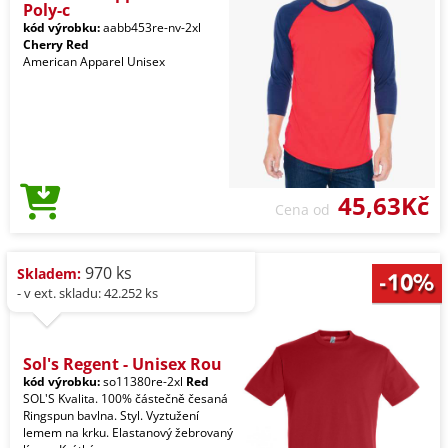
Poly-c
kód výrobku:
aabb453re-nv-2xl
Cherry Red
American Apparel Unisex
45,63Kč
Cena od
970 ks
Skladem:
- v ext. skladu: 42.252 ks
Sol's Regent - Unisex Rou
kód výrobku:
so11380re-2xl
Red
SOL'S Kvalita. 100% částečně česaná
Ringspun bavlna. Styl. Vyztužení
lemem na krku. Elastanový žebrovaný