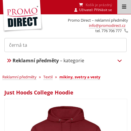
Košík je prázdný
Uživatel:
Přihlásit se
Promo Direct – reklamní předměty
info@promodirect.cz
tel. 776 706 777
Reklamní předměty
– kategorie
»
»
Reklamní předměty
Textil
mikiny, svetry a vesty
Just Hoods College Hoodie