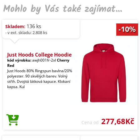
Mohlo by Vás také zajímat...
136 ks
Skladem:
- v ext. skladu: 2.808 ks
Just Hoods College Hoodie
kód výrobku:
awjh001fr-2xl
Cherry
Red
Just Hoods 80% Ringspun bavlna/20%
polyester. 90 skvělých barev. Volný
střih. Dvojitá látková kapuce. Klokaní
kapsa. Kul
277,68Kč
Cena od