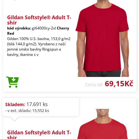
Gildan Softstyle® Adult T-
shir
kód výrobku:
gi64000cy-2xl
Cherry
Red
Gildan 100% U.S. bavlna, 153,0 g/m2
(bílá 144,0 g/m2). Vyrobeno z naší
jemné směsi bavlny Ringspun a
bavlny, tkanina s v
69,15Kč
Cena od
17.691 ks
Skladem:
- v ext. skladu: 15.552 ks
Gildan Softstyle® Adult T-
shir