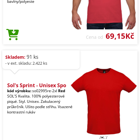
bavlny/polyeste
69,15Kč
Cena od
91 ks
Skladem:
- v ext. skladu: 2.422 ks
Sol's Sprint - Unisex Spo
kód výrobku:
so02995re-2xl
Red
SOL'S Kvalita. 100% polyesterové
piqué. Styl. Unisex. Zakulacený
průkrčník. Ušito podle střihu. Vsazené
kontrastní rukáv