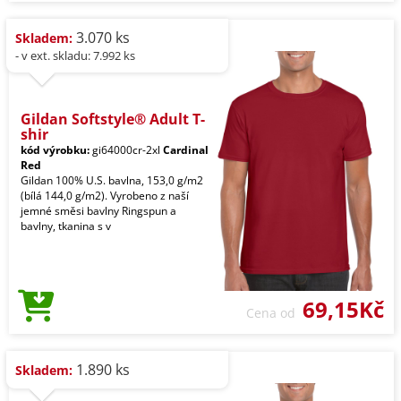
3.070 ks
Skladem:
- v ext. skladu: 7.992 ks
Gildan Softstyle® Adult T-
shir
kód výrobku:
gi64000cr-2xl
Cardinal
Red
Gildan 100% U.S. bavlna, 153,0 g/m2
(bílá 144,0 g/m2). Vyrobeno z naší
jemné směsi bavlny Ringspun a
bavlny, tkanina s v
69,15Kč
Cena od
1.890 ks
Skladem: