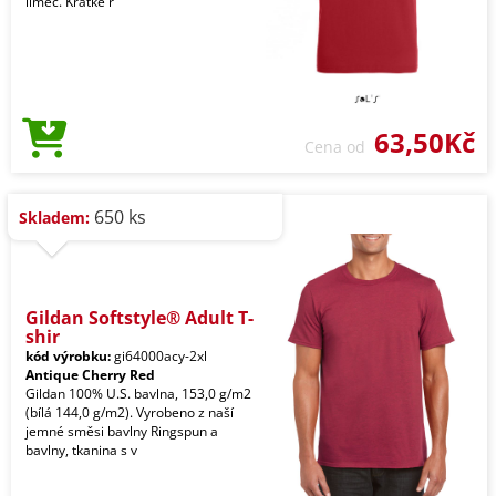
límec. Krátké r
63,50Kč
Cena od
650 ks
Skladem:
Gildan Softstyle® Adult T-
shir
kód výrobku:
gi64000acy-2xl
Antique Cherry Red
Gildan 100% U.S. bavlna, 153,0 g/m2
(bílá 144,0 g/m2). Vyrobeno z naší
jemné směsi bavlny Ringspun a
bavlny, tkanina s v