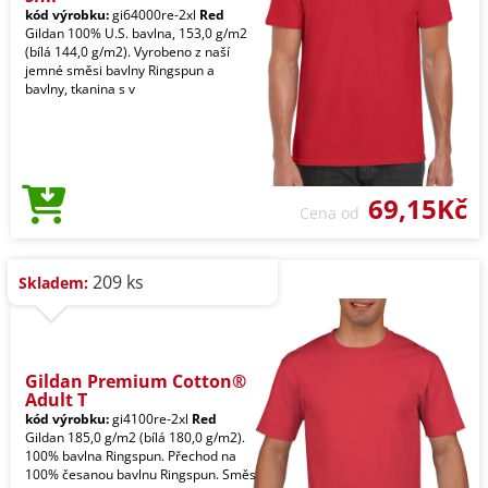
kód výrobku:
gi64000re-2xl
Red
Gildan 100% U.S. bavlna, 153,0 g/m2
(bílá 144,0 g/m2). Vyrobeno z naší
jemné směsi bavlny Ringspun a
bavlny, tkanina s v
69,15Kč
Cena od
209 ks
Skladem:
Gildan Premium Cotton®
Adult T
kód výrobku:
gi4100re-2xl
Red
Gildan 185,0 g/m2 (bílá 180,0 g/m2).
100% bavlna Ringspun. Přechod na
100% česanou bavlnu Ringspun. Směs