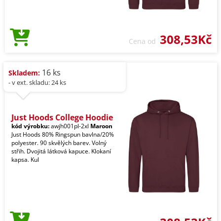
308,53Kč
Cena od
16 ks
Skladem:
- v ext. skladu: 24 ks
Just Hoods College Hoodie
kód výrobku:
awjh001pl-2xl
Maroon
Just Hoods 80% Ringspun bavlna/20%
polyester. 90 skvělých barev. Volný
střih. Dvojitá látková kapuce. Klokaní
kapsa. Kul