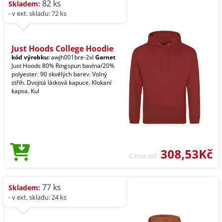
82 ks
Skladem:
- v ext. skladu: 72 ks
Just Hoods College Hoodie
kód výrobku:
awjh001bre-2xl
Garnet
Just Hoods 80% Ringspun bavlna/20%
polyester. 90 skvělých barev. Volný
střih. Dvojitá látková kapuce. Klokaní
kapsa. Kul
308,53Kč
Cena od
77 ks
Skladem:
- v ext. skladu: 24 ks