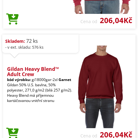
206,04Kč
Cena od
72 ks
Skladem:
- v ext. skladu: 576 ks
Gildan Heavy Blend™
Adult Crew
kód výrobku:
gi18000gar-2xl
Garnet
Gildan 50% U.S. bavlna, 50%
polyester, 271,0 g/m2 (bílá 257 g/m2).
Heavy Blend má příjemnou
kartáčovanou vnitřní stranu
206,04Kč
Cena od