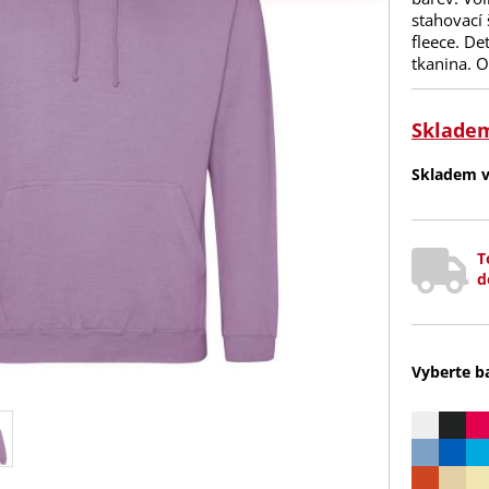
stahovací
fleece. De
tkanina. O
Sklade
Skladem v 
T
d
Vyberte b