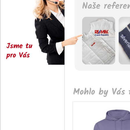
Naše refere
Jsme tu
pro Vás
Mohlo by Vás t