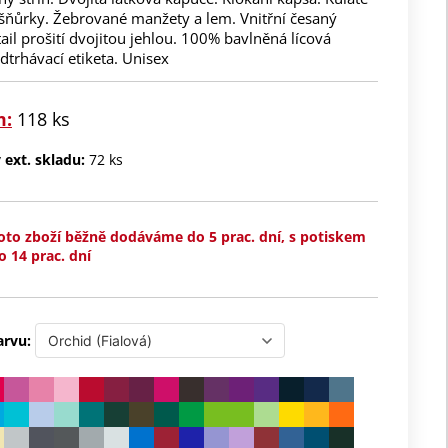
 šňůrky. Žebrované manžety a lem. Vnitřní česaný
tail prošití dvojitou jehlou. 100% bavlněná lícová
dtrhávací etiketa. Unisex
m:
118 ks
ext. skladu:
72 ks
oto zboží běžně dodáváme do 5 prac. dní, s potiskem
o 14 prac. dní
arvu: