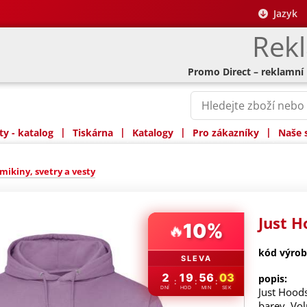
Jazyk
Rek
Promo Direct – reklamní
|
|
|
|
y - katalog
Tiskárna
Katalogy
Pro zákazníky
Naše 
mikiny, svetry a vesty
Just H
10%
🔥
kód výrob
SLEVA
2
19
56
02
popis:
:
:
:
DNÍ
HOD
MIN
SEK
Just Hood
barev. Vol