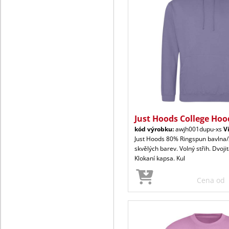
Just Hoods College Hoo
kód výrobku:
awjh001dupu-xs
V
Just Hoods 80% Ringspun bavlna/
skvělých barev. Volný střih. Dvoji
Klokaní kapsa. Kul
Cena od