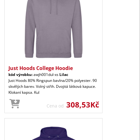
Just Hoods College Hoodie
kód výrobku:
awjh001dul-xs
Lilac
Just Hoods 80% Ringspun bavlna/20% polyester. 90
skvělých barev. Volný střih. Dvojitá látková kapuce.
Klokaní kapsa. Kul
308,53Kč
Cena od