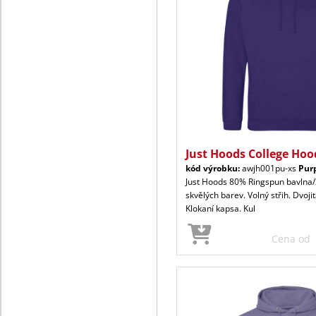
Just Hoods College Hoo
kód výrobku:
awjh001pu-xs
Pur
Just Hoods 80% Ringspun bavlna/
skvělých barev. Volný střih. Dvoji
Klokaní kapsa. Kul
Cena od