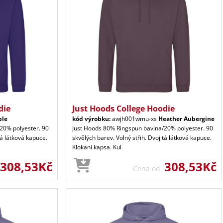
die
Just Hoods College Hoodie
ple
kód výrobku:
awjh001wmu-xs
Heather Aubergine
20% polyester. 90
Just Hoods 80% Ringspun bavlna/20% polyester. 90
tá látková kapuce.
skvělých barev. Volný střih. Dvojitá látková kapuce.
Klokaní kapsa. Kul
308,53Kč
308,53Kč
Cena od