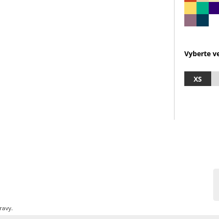
Vyberte ve
XS
ravy.