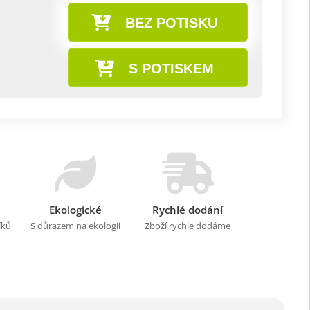
BEZ POTISKU
S POTISKEM
Ekologické
Rychlé dodání
íků
S důrazem na ekologii
Zboží rychle dodáme