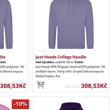
die
Just Hoods College Hoodie
iolet
kód výrobku:
awjh001dil-xs
Violet
20% polyester. 90
Just Hoods 80% Ringspun bavlna/20% polyester. 90
tá látková kapuce.
skvělých barev. Volný střih. Dvojitá látková kapuce.
Klokaní kapsa. Kul
308,53Kč
308,53Kč
Cena od