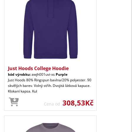
Just Hoods College Hoodie
kód výrobku:
awjh001uvi-xs
Purple
Just Hoods 80% Ringspun bavlna/20% polyester. 90
skvělých barev. Volný střih. Dvojitá látková kapuce.
Klokaní kapsa. Kul
308,53Kč
Cena od