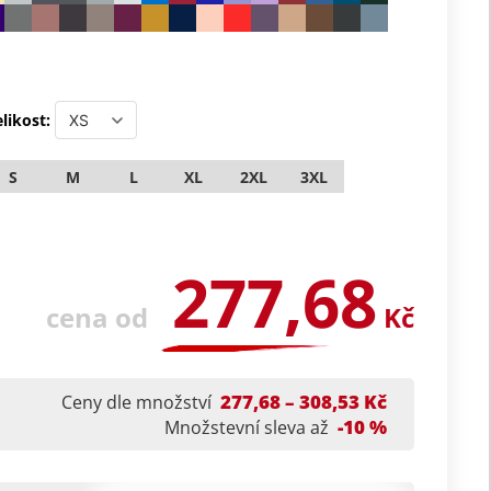
likost:
S
M
L
XL
2XL
3XL
277,68
cena od
Kč
277,68 – 308,53 Kč
Ceny dle množství
-10 %
Množstevní sleva až