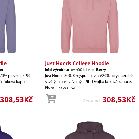
die
Just Hoods College Hoodie
et
kód výrobku:
awjh001dur-xs
Berry
20% polyester. 90
Just Hoods 80% Ringspun bavlna/20% polyester. 90
tá látková kapuce.
skvělých barev. Volný střih. Dvojitá látková kapuce.
Klokaní kapsa. Kul
308,53Kč
308,53Kč
Cena od