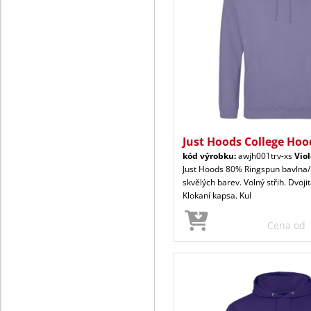
Just Hoods College Hoo
kód výrobku:
awjh001trv-xs
Viol
Just Hoods 80% Ringspun bavlna/
skvělých barev. Volný střih. Dvoji
Klokaní kapsa. Kul
Cena od