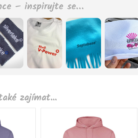
nce – inspirujte se…
aké zajímat...