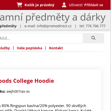
Košík je prázdný
Uživatel:
Přihlásit se
lamní předměty a dárky
 předměty
| e-mail:
info@promodirect.cz
| tel: 776 706 777
|
|
služby
Vaše poptávka
Kontakt
oods College Hoodie
ku:
awjh001lav-xs
s 80% Ringspun bavlna/20% polyester. 90 skvělých
ný střih. Dvojitá látková kapuce. Klokaní kapsa. Kulaté