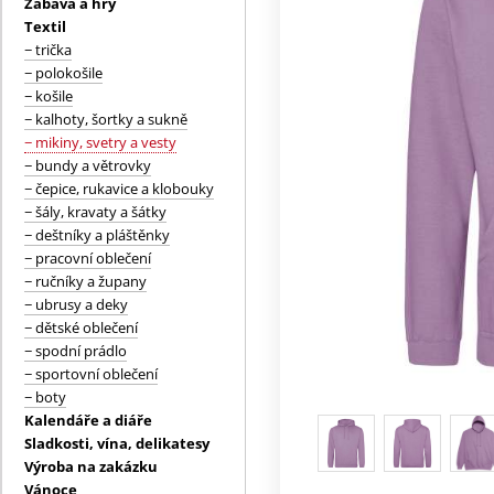
Zábava a hry
Textil
− trička
− polokošile
− košile
− kalhoty, šortky a sukně
− mikiny, svetry a vesty
− bundy a větrovky
− čepice, rukavice a klobouky
− šály, kravaty a šátky
− deštníky a pláštěnky
− pracovní oblečení
− ručníky a župany
− ubrusy a deky
− dětské oblečení
− spodní prádlo
− sportovní oblečení
− boty
Kalendáře a diáře
Sladkosti, vína, delikatesy
Výroba na zakázku
Vánoce