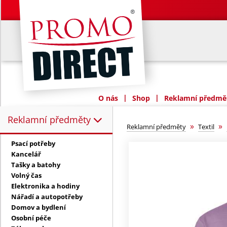
|
|
O nás
Shop
Reklamní předmět
Reklamní předměty
Reklamní předměty:
»
»
Reklamní předměty
Textil
Psací potřeby
Kancelář
Tašky a batohy
Volný čas
Elektronika a hodiny
Nářadí a autopotřeby
Domov a bydlení
Osobní péče