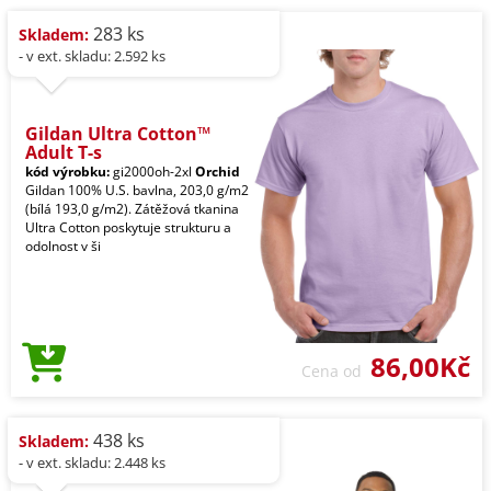
283 ks
Skladem:
- v ext. skladu: 2.592 ks
Gildan Ultra Cotton™
Adult T-s
kód výrobku:
gi2000oh-2xl
Orchid
Gildan 100% U.S. bavlna, 203,0 g/m2
(bílá 193,0 g/m2). Zátěžová tkanina
Ultra Cotton poskytuje strukturu a
odolnost v ši
86,00Kč
Cena od
438 ks
Skladem:
- v ext. skladu: 2.448 ks