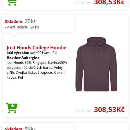
308,53Kč
Cena od
27 ks
Skladem:
- v ext. skladu: 24 ks
Just Hoods College Hoodie
kód výrobku:
awjh001wmu-2xl
Heather Aubergine
Just Hoods 80% Ringspun bavlna/20%
polyester. 90 skvělých barev. Volný
střih. Dvojitá látková kapuce. Klokaní
kapsa. Kul
308,53Kč
Cena od
93 ks
Skladem: