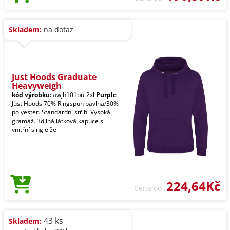
Skladem:
na dotaz
Just Hoods Graduate
Heavyweigh
kód výrobku:
awjh101pu-2xl
Purple
Just Hoods 70% Ringspun bavlna/30%
polyester. Standardní střih. Vysoká
gramáž. 3dílná látková kapuce s
vnitřní single že
224,64Kč
Cena od
43 ks
Skladem: