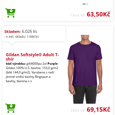
63,50Kč
Cena od
6.026 ks
Skladem:
- v ext. skladu: 1.944 ks
Gildan Softstyle® Adult T-
shir
kód výrobku:
gi64000pu-2xl
Purple
Gildan 100% U.S. bavlna, 153,0 g/m2
(bílá 144,0 g/m2). Vyrobeno z naší
jemné směsi bavlny Ringspun a
bavlny, tkanina s v
69,15Kč
Cena od