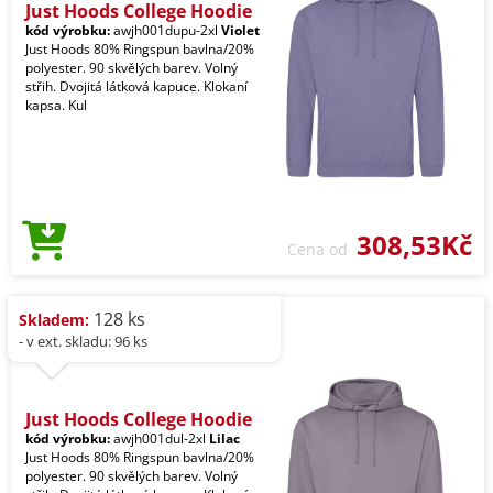
Just Hoods College Hoodie
kód výrobku:
awjh001dupu-2xl
Violet
Just Hoods 80% Ringspun bavlna/20%
polyester. 90 skvělých barev. Volný
střih. Dvojitá látková kapuce. Klokaní
kapsa. Kul
308,53Kč
Cena od
128 ks
Skladem:
- v ext. skladu: 96 ks
Just Hoods College Hoodie
kód výrobku:
awjh001dul-2xl
Lilac
Just Hoods 80% Ringspun bavlna/20%
polyester. 90 skvělých barev. Volný