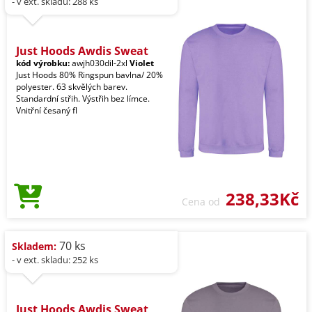
- v ext. skladu: 288 ks
Just Hoods Awdis Sweat
kód výrobku:
awjh030dil-2xl
Violet
Just Hoods 80% Ringspun bavlna/ 20%
polyester. 63 skvělých barev.
Standardní střih. Výstřih bez límce.
Vnitřní česaný fl
238,33Kč
Cena od
70 ks
Skladem:
- v ext. skladu: 252 ks
Just Hoods Awdis Sweat