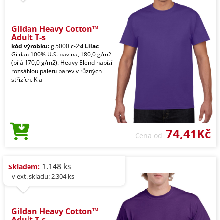
Gildan Heavy Cotton™
Adult T-s
kód výrobku:
gi5000lc-2xl
Lilac
Gildan 100% U.S. bavlna, 180,0 g/m2
(bílá 170,0 g/m2). Heavy Blend nabízí
rozsáhlou paletu barev v různých
střizích. Kla
74,41Kč
Cena od
1.148 ks
Skladem:
- v ext. skladu: 2.304 ks
Gildan Heavy Cotton™
Adult T-s