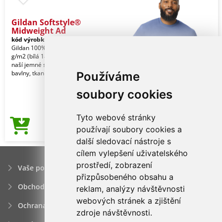
Gildan Softstyle®
Midweight Ad
kód výrobku:
gi65000vi-2xl
Violet
Gildan 100% Ring Spun bavlna, 183,0
g/m2 (bílá 180,0 g/m2). Vyrobeno z
naší jemné směsi bavlny Ringspun a
bavlny, tkanin
Používáme
soubory cookies
Tyto webové stránky
89,51Kč
používají soubory cookies a
Cena od
další sledovací nástroje s
cílem vylepšení uživatelského
prostředí, zobrazení
Vaše poptávka
přizpůsobeného obsahu a
Obchodní podmínky
reklam, analýzy návštěvnosti
webových stránek a zjištění
Ochrana osobních údajú
zdroje návštěvnosti.