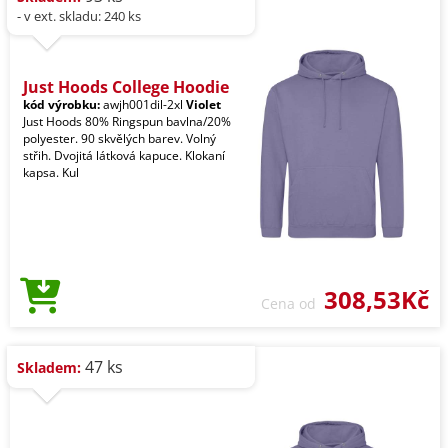
- v ext. skladu: 240 ks
Just Hoods College Hoodie
kód výrobku:
awjh001dil-2xl
Violet
Just Hoods 80% Ringspun bavlna/20%
polyester. 90 skvělých barev. Volný
střih. Dvojitá látková kapuce. Klokaní
kapsa. Kul
308,53Kč
Cena od
47 ks
Skladem: