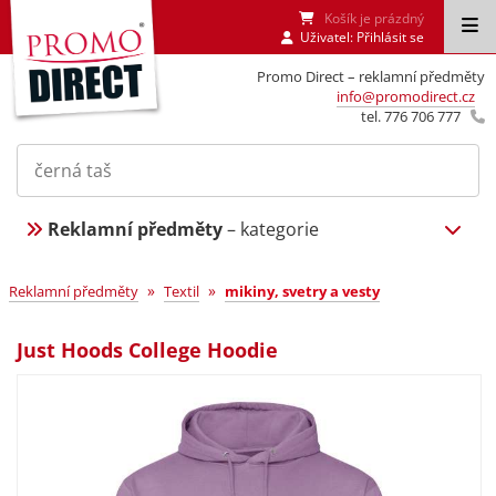
Košík je prázdný
Uživatel:
Přihlásit se
Promo Direct – reklamní předměty
info@promodirect.cz
tel. 776 706 777
Reklamní předměty
– kategorie
»
»
Reklamní předměty
Textil
mikiny, svetry a vesty
Just Hoods College Hoodie