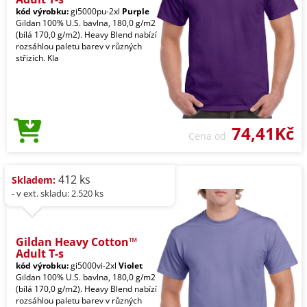
kód výrobku:
gi5000pu-2xl
Purple
Gildan 100% U.S. bavlna, 180,0 g/m2
(bílá 170,0 g/m2). Heavy Blend nabízí
rozsáhlou paletu barev v různých
střizích. Kla
74,41Kč
Cena od
412 ks
Skladem:
- v ext. skladu: 2.520 ks
Gildan Heavy Cotton™
Adult T-s
kód výrobku:
gi5000vi-2xl
Violet
Gildan 100% U.S. bavlna, 180,0 g/m2
(bílá 170,0 g/m2). Heavy Blend nabízí
rozsáhlou paletu barev v různých