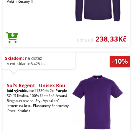
Vnitřní česaný fl
238,33Kč
Cena od
Skladem:
na dotaz
- v ext. skladu: 8.428 ks
Sol's Regent - Unisex Rou
kód výrobku:
so11380dp-2xl
Purple
SOL'S Kvalita. 100% částečně česaná
Ringspun bavlna. Styl. Vyztužení
lemem na krku. Elastanový žebrovaný
límec. Krátké r