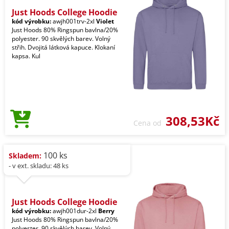
Just Hoods College Hoodie
kód výrobku:
awjh001trv-2xl
Violet
Just Hoods 80% Ringspun bavlna/20%
polyester. 90 skvělých barev. Volný
střih. Dvojitá látková kapuce. Klokaní
kapsa. Kul
308,53Kč
Cena od
100 ks
Skladem:
- v ext. skladu: 48 ks
Just Hoods College Hoodie
kód výrobku:
awjh001dur-2xl
Berry
Just Hoods 80% Ringspun bavlna/20%
polyester. 90 skvělých barev. Volný