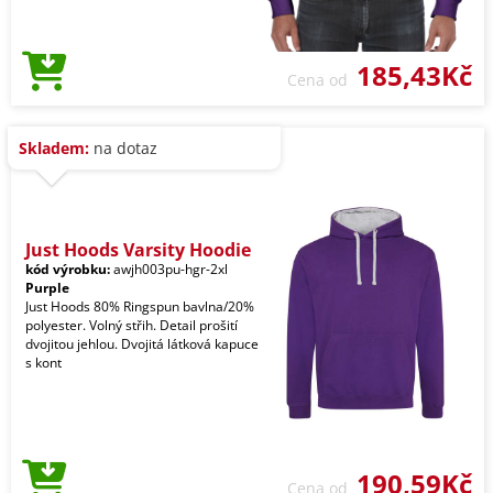
185,43Kč
Cena od
Skladem:
na dotaz
Just Hoods Varsity Hoodie
kód výrobku:
awjh003pu-hgr-2xl
Purple
Just Hoods 80% Ringspun bavlna/20%
polyester. Volný střih. Detail prošití
dvojitou jehlou. Dvojitá látková kapuce
s kont
190,59Kč
Cena od