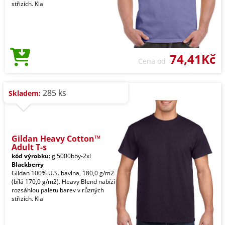
střizích. Kla
74,41Kč
Cena od
285 ks
Skladem:
Gildan Heavy Cotton™
Adult T-s
kód výrobku:
gi5000bby-2xl
Blackberry
Gildan 100% U.S. bavlna, 180,0 g/m2
(bílá 170,0 g/m2). Heavy Blend nabízí
rozsáhlou paletu barev v různých
střizích. Kla