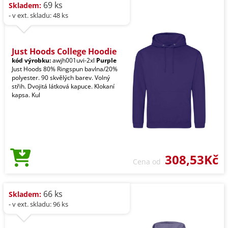
69 ks
Skladem:
- v ext. skladu: 48 ks
Just Hoods College Hoodie
kód výrobku:
awjh001uvi-2xl
Purple
Just Hoods 80% Ringspun bavlna/20%
polyester. 90 skvělých barev. Volný
střih. Dvojitá látková kapuce. Klokaní
kapsa. Kul
308,53Kč
Cena od
66 ks
Skladem:
- v ext. skladu: 96 ks