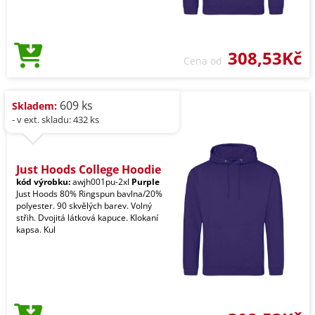
308,53Kč
Cena od
609 ks
Skladem:
- v ext. skladu: 432 ks
Just Hoods College Hoodie
kód výrobku:
awjh001pu-2xl
Purple
Just Hoods 80% Ringspun bavlna/20%
polyester. 90 skvělých barev. Volný
střih. Dvojitá látková kapuce. Klokaní
kapsa. Kul