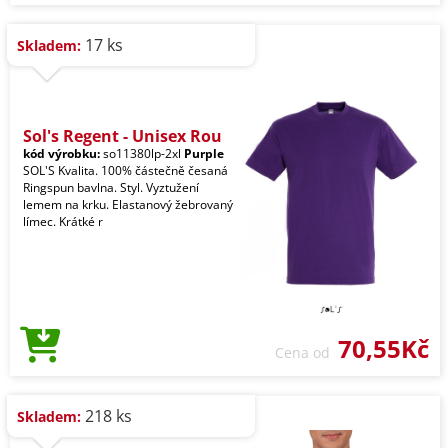
17 ks
Skladem:
Sol's Regent - Unisex Rou
kód výrobku:
so11380lp-2xl
Purple
SOL'S Kvalita. 100% částečně česaná
Ringspun bavlna. Styl. Vyztužení
lemem na krku. Elastanový žebrovaný
límec. Krátké r
70,55Kč
Cena od
218 ks
Skladem: