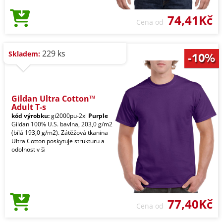
74,41Kč
Cena od
229 ks
Skladem:
Gildan Ultra Cotton™
Adult T-s
kód výrobku:
gi2000pu-2xl
Purple
Gildan 100% U.S. bavlna, 203,0 g/m2
(bílá 193,0 g/m2). Zátěžová tkanina
Ultra Cotton poskytuje strukturu a
odolnost v ši
77,40Kč
Cena od