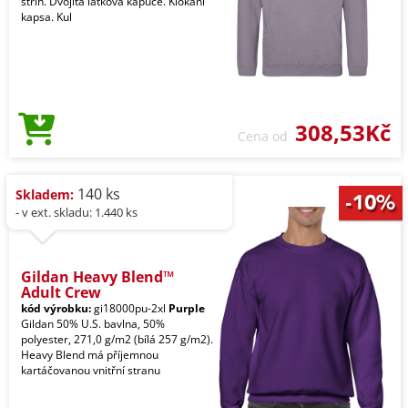
střih. Dvojitá látková kapuce. Klokaní
kapsa. Kul
308,53Kč
Cena od
140 ks
Skladem:
- v ext. skladu: 1.440 ks
Gildan Heavy Blend™
Adult Crew
kód výrobku:
gi18000pu-2xl
Purple
Gildan 50% U.S. bavlna, 50%
polyester, 271,0 g/m2 (bílá 257 g/m2).
Heavy Blend má příjemnou
kartáčovanou vnitřní stranu