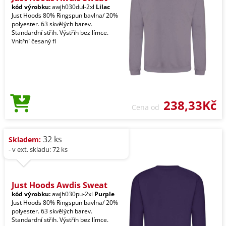
kód výrobku:
awjh030dul-2xl
Lilac
Just Hoods 80% Ringspun bavlna/ 20%
polyester. 63 skvělých barev.
Standardní střih. Výstřih bez límce.
Vnitřní česaný fl
238,33Kč
Cena od
32 ks
Skladem:
- v ext. skladu: 72 ks
Just Hoods Awdis Sweat
kód výrobku:
awjh030pu-2xl
Purple
Just Hoods 80% Ringspun bavlna/ 20%
polyester. 63 skvělých barev.
Standardní střih. Výstřih bez límce.