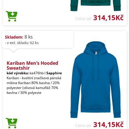
314,15Kč
Cena od
8 ks
Skladem:
- v ext. skladu: 62 ks
Kariban Men’s Hooded
Sweatshir
kód výrobku:
ka476hb-l
Sapphire
Kariban - kvalitní značková pánská
mikina Kariban 80% bavlna / 20%
polyester (olivová kamufláž 70%
bavlna / 30% polyeste
314,15Kč
Cena od