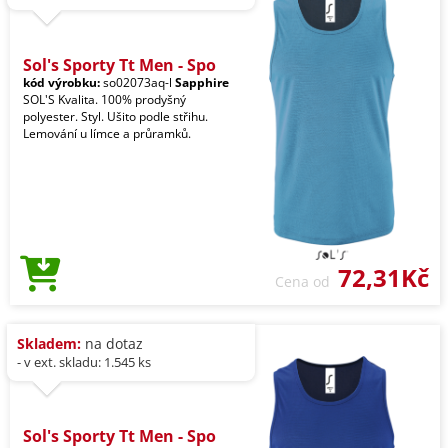
Sol's Sporty Tt Men - Spo
kód výrobku:
so02073aq-l
Sapphire
SOL'S Kvalita. 100% prodyšný
polyester. Styl. Ušito podle střihu.
Lemování u límce a průramků.
72,31Kč
Cena od
Skladem:
na dotaz
- v ext. skladu: 1.545 ks
Sol's Sporty Tt Men - Spo