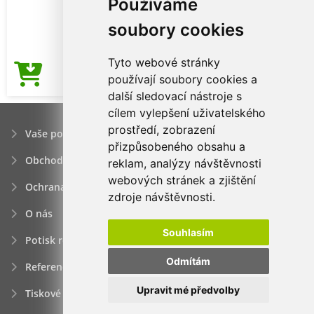
Používáme
soubory cookies
Tyto webové stránky
82,13Kč
používají soubory cookies a
Cena od
další sledovací nástroje s
cílem vylepšení uživatelského
prostředí, zobrazení
Vaše poptávka
přizpůsobeného obsahu a
Obchodní podmínky
reklam, analýzy návštěvnosti
webových stránek a zjištění
Ochrana osobních údajú
zdroje návštěvnosti.
O nás
Souhlasím
Potisk reklamních předmětů
Odmítám
Reference
Upravit mé předvolby
Tiskové zprávy