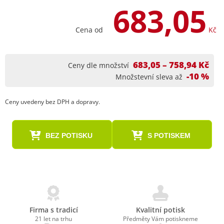
683,05
Cena od
Kč
683,05 – 758,94 Kč
Ceny dle množství
-10 %
Množstevní sleva až
Ceny uvedeny bez DPH a dopravy.
BEZ POTISKU
S POTISKEM
Firma s tradicí
Kvalitní potisk
21 let na trhu
Předměty Vám potiskneme