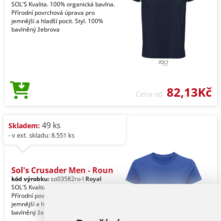
SOL'S Kvalita. 100% organická bavlna.
Přírodní povrchová úprava pro
jemnější a hladší pocit. Styl. 100%
bavlněný žebrova
82,13Kč
Cena od
49 ks
Skladem:
- v ext. skladu: 8.551 ks
Sol's Crusader Men - Roun
kód výrobku:
so03582ro-l
Royal
SOL'S Kvalita. 100% organická bavlna.
Přírodní povrchová úprava pro
jemnější a hladší pocit. Styl. 100%
bavlněný žebrova