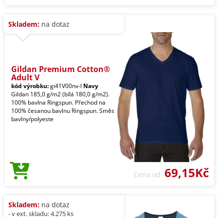
Skladem:
na dotaz
Gildan Premium Cotton®
Adult V
kód výrobku:
gi41V00nv-l
Navy
Gildan 185,0 g/m2 (bílá 180,0 g/m2).
100% bavlna Ringspun. Přechod na
100% česanou bavlnu Ringspun. Směs
bavlny/polyeste
69,15Kč
Cena od
Skladem:
na dotaz
- v ext. skladu: 4.275 ks