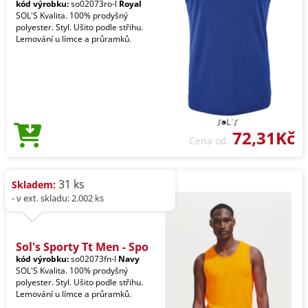
kód výrobku:
so02073ro-l
Royal
SOL'S Kvalita. 100% prodyšný
polyester. Styl. Ušito podle střihu.
Lemování u límce a průramků.
72,31Kč
Cena od
31 ks
Skladem:
- v ext. skladu: 2.002 ks
Sol's Sporty Tt Men - Spo
kód výrobku:
so02073fn-l
Navy
SOL'S Kvalita. 100% prodyšný
polyester. Styl. Ušito podle střihu.
Lemování u límce a průramků.