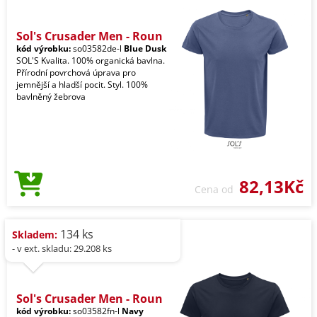
Sol's Crusader Men - Roun
kód výrobku:
so03582de-l
Blue Dusk
SOL'S Kvalita. 100% organická bavlna.
Přírodní povrchová úprava pro
jemnější a hladší pocit. Styl. 100%
bavlněný žebrova
82,13Kč
Cena od
134 ks
Skladem:
- v ext. skladu: 29.208 ks
Sol's Crusader Men - Roun
kód výrobku:
so03582fn-l
Navy