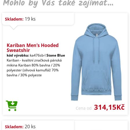
Mohlo by Vás také zajímat...
19 ks
Skladem:
Kariban Men’s Hooded
Sweatshir
kód výrobku:
ka476sb-l
Stone Blue
Kariban - kvalitní značková pánská
mikina Kariban 80% bavlna / 20%
polyester (olivová kamufláž 70%
bavlna / 30% polyeste
314,15Kč
Cena od
20 ks
Skladem: