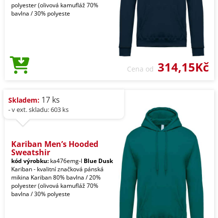
polyester (olivová kamufláž 70%
bavlna / 30% polyeste
314,15Kč
Cena od
17 ks
Skladem:
- v ext. skladu: 603 ks
Kariban Men’s Hooded
Sweatshir
kód výrobku:
ka476emg-l
Blue Dusk
Kariban - kvalitní značková pánská
mikina Kariban 80% bavlna / 20%
polyester (olivová kamufláž 70%
bavlna / 30% polyeste