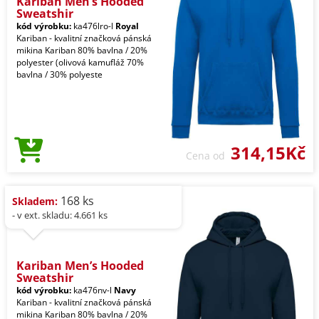
Kariban Men’s Hooded
Sweatshir
kód výrobku:
ka476lro-l
Royal
Kariban - kvalitní značková pánská
mikina Kariban 80% bavlna / 20%
polyester (olivová kamufláž 70%
bavlna / 30% polyeste
314,15Kč
Cena od
168 ks
Skladem:
- v ext. skladu: 4.661 ks
Kariban Men’s Hooded
Sweatshir
kód výrobku:
ka476nv-l
Navy
Kariban - kvalitní značková pánská
mikina Kariban 80% bavlna / 20%