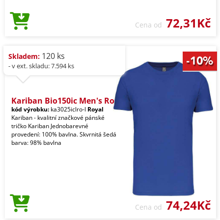
72,31Kč
Cena od
120 ks
Skladem:
- v ext. skladu: 7.594 ks
Kariban Bio150ic Men's Ro
kód výrobku:
ka3025iclro-l
Royal
Kariban - kvalitní značkové pánské
tričko Kariban Jednobarevné
provedení: 100% bavlna. Skvrnitá šedá
barva: 98% bavlna
74,24Kč
Cena od