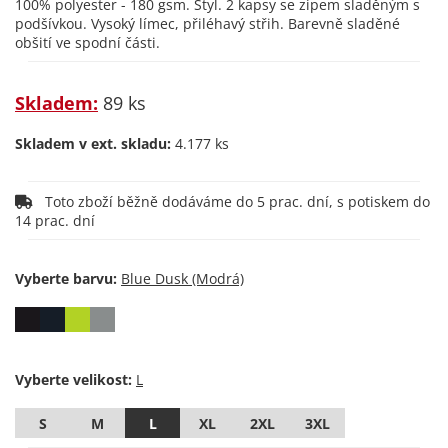
100% polyester - 180 gsm. Styl. 2 kapsy se zipem sladěným s
podšívkou. Vysoký límec, přiléhavý střih. Barevně sladěné
obšití ve spodní části.
Skladem:
89 ks
Skladem v ext. skladu:
4.177 ks
Toto zboží běžně dodáváme do 5 prac. dní, s potiskem do
14 prac. dní
Vyberte barvu:
Vyberte velikost:
S
M
L
XL
2XL
3XL