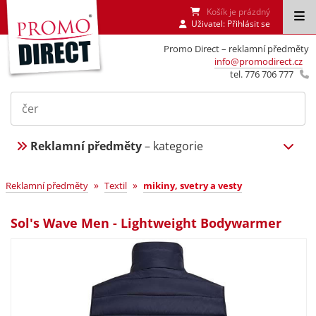
Košík je prázdný
Uživatel:
Přihlásit se
Promo Direct – reklamní předměty
info@promodirect.cz
tel. 776 706 777
Reklamní předměty
– kategorie
»
»
Reklamní předměty
Textil
mikiny, svetry a vesty
Sol's Wave Men - Lightweight Bodywarmer