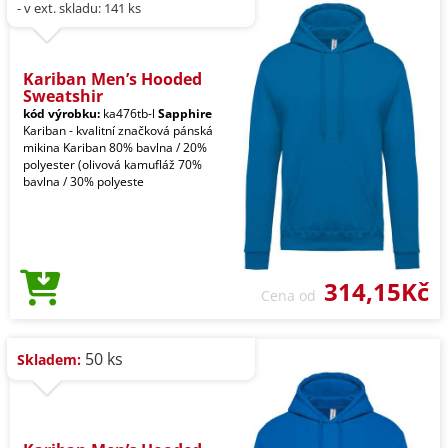
- v ext. skladu: 141 ks
Kariban Men’s Hooded
Sweatshir
kód výrobku:
ka476tb-l
Sapphire
Kariban - kvalitní značková pánská
mikina Kariban 80% bavlna / 20%
polyester (olivová kamufláž 70%
bavlna / 30% polyeste
314,15Kč
Cena od
50 ks
Skladem: