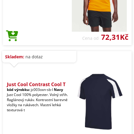
72,31Kč
Cena od
Skladem:
na dotaz
Just Cool Contrast Cool T
kód výrobku:
jc003oxn-sb-l
Navy
Just Cool 100% polyester. Volný střih.
Raglánový rukáv. Kontrastní barevné
vložky na rukávech. Vlastní lehká
texturová t