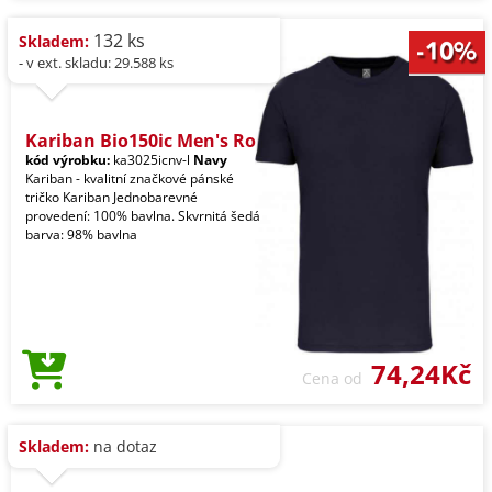
132 ks
Skladem:
- v ext. skladu: 29.588 ks
Kariban Bio150ic Men's Ro
kód výrobku:
ka3025icnv-l
Navy
Kariban - kvalitní značkové pánské
tričko Kariban Jednobarevné
provedení: 100% bavlna. Skvrnitá šedá
barva: 98% bavlna
74,24Kč
Cena od
Skladem:
na dotaz