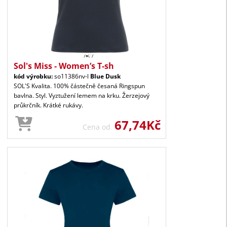
Sol's Miss - Women’s T-sh
kód výrobku:
so11386nv-l
Blue Dusk
SOL'S Kvalita. 100% částečně česaná Ringspun
bavlna. Styl. Vyztužení lemem na krku. Žerzejový
průkrčník. Krátké rukávy.
67,74Kč
Cena od