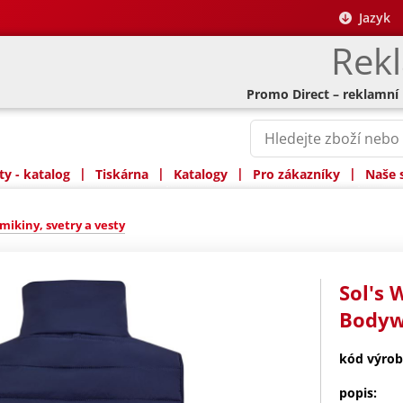
Jazyk
Rek
Promo Direct – reklamní
|
|
|
|
y - katalog
Tiskárna
Katalogy
Pro zákazníky
Naše 
mikiny, svetry a vesty
Sol's 
Body
kód výrob
popis: