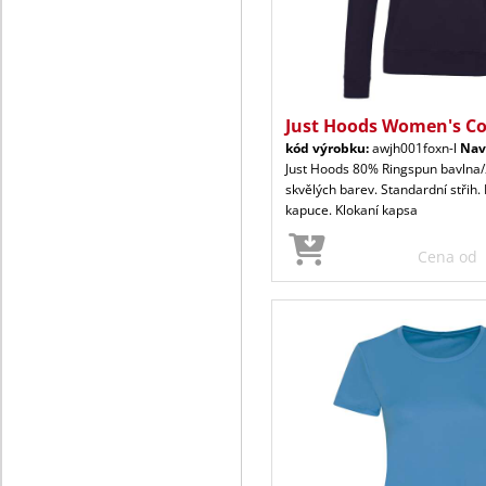
Just Hoods Women's Co
kód výrobku:
awjh001foxn-l
Nav
Just Hoods 80% Ringspun bavlna/
skvělých barev. Standardní střih. 
kapuce. Klokaní kapsa
Cena od