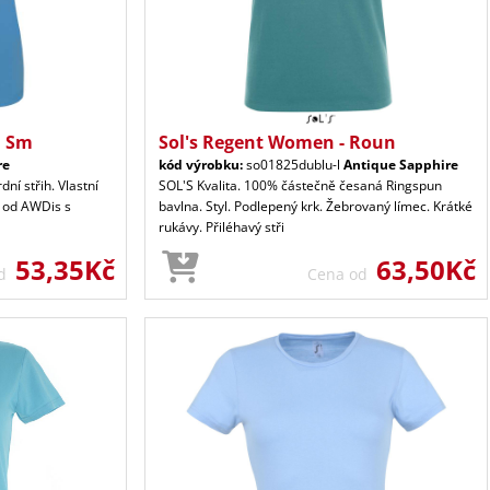
l Sm
Sol's Regent Women - Roun
re
kód výrobku:
so01825dublu-l
Antique Sapphire
ní střih. Vlastní
SOL'S Kvalita. 100% částečně česaná Ringspun
 od AWDis s
bavlna. Styl. Podlepený krk. Žebrovaný límec. Krátké
rukávy. Přiléhavý stři
53,35Kč
63,50Kč
od
Cena od