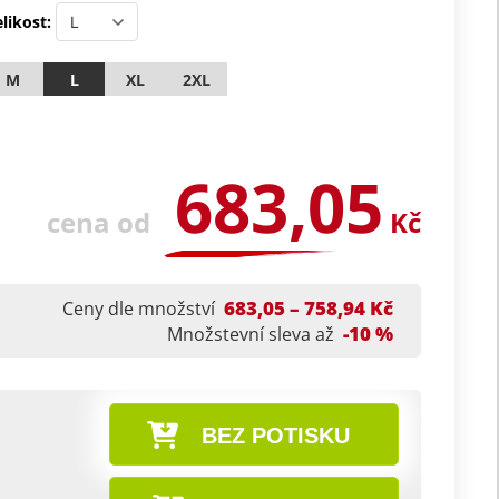
likost:
M
L
XL
2XL
683,05
cena od
Kč
683,05 – 758,94 Kč
Ceny dle množství
-10 %
Množstevní sleva až
BEZ POTISKU