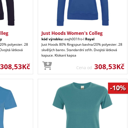
lleg
Just Hoods Women's Colleg
y
kód výrobku:
awjh001fro-l
Royal
20% polyester. 28
Just Hoods 80% Ringspun bavlna/20% polyester. 28
Dvojitá látková
skvělých barev. Standardní střih. Dvojitá látková
kapuce. Klokaní kapsa
308,53Kč
308,53Kč
Cena od