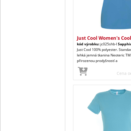
Just Cool Women's Coo
kód výrobku:
jc025shb-l
Sapphi
Just Cool 100% polyester. Standard
lehká jemná tkanina Neoteric TM
přirozenou prodyšností a
Cena 