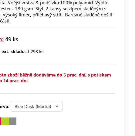
ita. Vnější vrstva & podšívka:100% polyamid. Výplň:
ester - 180 gsm. Styl. 2 kapsy se zipem sladěným s
 Vysoký límec, přiléhavý střih. Barevně sladěné obšití
části.
m:
49 ks
ext. skladu:
1.298 ks
oto zboží běžně dodáváme do 5 prac. dní, s potiskem
o 14 prac. dní
arvu: