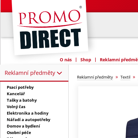
|
|
O nás
Shop
Reklamní předmět
Reklamní předměty
Reklamní předměty:
»
»
Reklamní předměty
Textil
Psací potřeby
Kancelář
Tašky a batohy
Volný čas
Elektronika a hodiny
Nářadí a autopotřeby
Domov a bydlení
Osobní péče