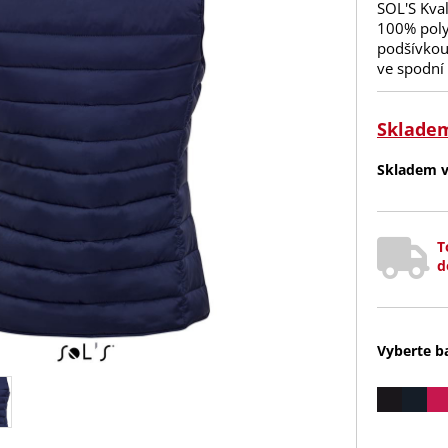
SOL'S Kval
100% poly
podšívkou.
ve spodní 
Sklade
Skladem v 
T
d
Vyberte b