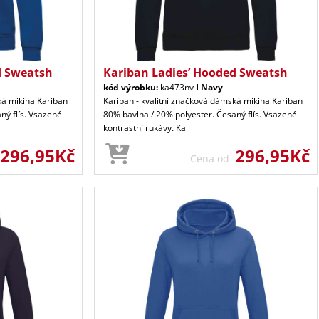
d Sweatsh
Kariban Ladies’ Hooded Sweatsh
kód výrobku:
ka473nv-l
Navy
ká mikina Kariban
Kariban - kvalitní značková dámská mikina Kariban
ný flís. Vsazené
80% bavlna / 20% polyester. Česaný flís. Vsazené
kontrastní rukávy. Ka
296,95Kč
296,95Kč
Cena od