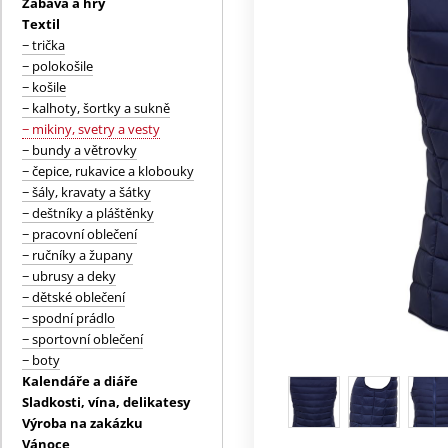
Zábava a hry
Textil
− trička
− polokošile
− košile
− kalhoty, šortky a sukně
− mikiny, svetry a vesty
− bundy a větrovky
− čepice, rukavice a klobouky
− šály, kravaty a šátky
− deštníky a pláštěnky
− pracovní oblečení
− ručníky a župany
− ubrusy a deky
− dětské oblečení
− spodní prádlo
− sportovní oblečení
− boty
Kalendáře a diáře
Sladkosti, vína, delikatesy
Výroba na zakázku
Vánoce