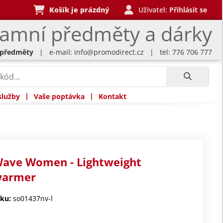
Košík je prázdný
Uživatel:
Přihlásit se
lamní předměty a dárky
 předměty
| e-mail:
info@promodirect.cz
| tel: 776 706 777
|
|
služby
Vaše poptávka
Kontakt
Wave Women - Lightweight
warmer
ku:
so01437nv-l