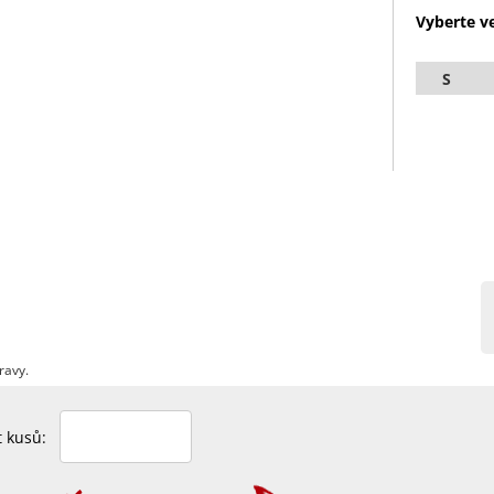
Vyberte ve
S
ravy.
et kusů: