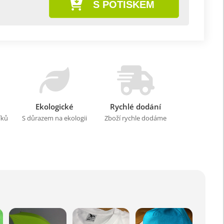
S POTISKEM
Ekologické
Rychlé dodání
íků
S důrazem na ekologii
Zboží rychle dodáme