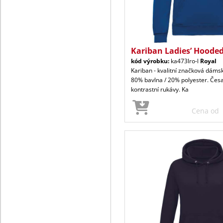
Kariban Ladies’ Hoode
kód výrobku:
ka473lro-l
Royal
Kariban - kvalitní značková dáms
80% bavlna / 20% polyester. Česa
kontrastní rukávy. Ka
Cena od