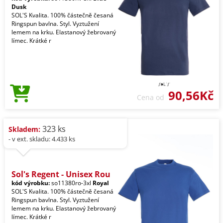
Dusk
SOL'S Kvalita. 100% částečně česaná
Ringspun bavlna. Styl. Vyztužení
lemem na krku. Elastanový žebrovaný
límec. Krátké r
90,56Kč
Cena od
323 ks
Skladem:
- v ext. skladu: 4.433 ks
Sol's Regent - Unisex Rou
kód výrobku:
so11380ro-3xl
Royal
SOL'S Kvalita. 100% částečně česaná
Ringspun bavlna. Styl. Vyztužení
lemem na krku. Elastanový žebrovaný
límec. Krátké r