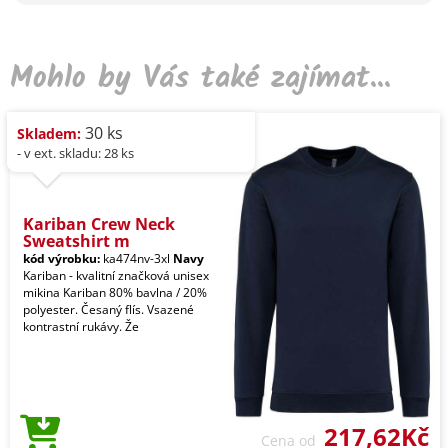
Mohlo by Vás také zajímat...
30 ks
Skladem:
- v ext. skladu: 28 ks
Kariban Crew Neck
Sweatshirt m
kód výrobku:
ka474nv-3xl
Navy
Kariban - kvalitní značková unisex
mikina Kariban 80% bavlna / 20%
polyester. Česaný flís. Vsazené
kontrastní rukávy. Že
217,62Kč
Cena od