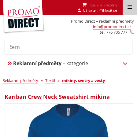
Košík je prázdný
Uživatel:
Přihlásit se
Promo Direct – reklamní předměty
info@promodirect.cz
tel. 776 706 777
Reklamní předměty
– kategorie
»
»
Reklamní předměty
Textil
mikiny, svetry a vesty
Kariban Crew Neck Sweatshirt mikina