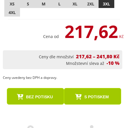
XS
S
M
L
XL
2XL
3XL
4XL
217,62
Cena od
Kč
217,62 – 241,80 Kč
Ceny dle množství
-10 %
Množstevní sleva až
Ceny uvedeny bez DPH a dopravy.
BEZ POTISKU
S POTISKEM