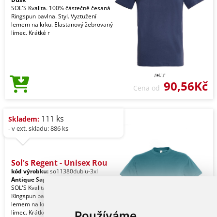
SOL'S Kvalita. 100% částečně česaná
Ringspun bavlna. Styl. Vyztužení
lemem na krku. Elastanový žebrovaný
límec. Krátké r
90,56Kč
Cena od
111 ks
Skladem:
- v ext. skladu: 886 ks
Sol's Regent - Unisex Rou
kód výrobku:
so11380dublu-3xl
Antique Sapphire
SOL'S Kvalita. 100% částečně česaná
Ringspun bavlna. Styl. Vyztužení
lemem na krku. Elastanový žebrovaný
límec. Krátké r
Používáme