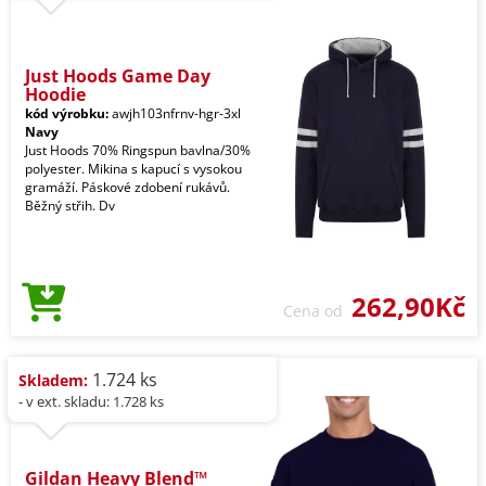
Just Hoods Game Day
Hoodie
kód výrobku:
awjh103nfrnv-hgr-3xl
Navy
Just Hoods 70% Ringspun bavlna/30%
polyester. Mikina s kapucí s vysokou
gramáží. Páskové zdobení rukávů.
Běžný střih. Dv
262,90Kč
Cena od
1.724 ks
Skladem:
- v ext. skladu: 1.728 ks
Gildan Heavy Blend™