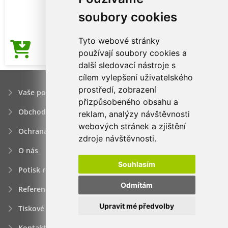
soubory cookies
Tyto webové stránky
90,56Kč
používají soubory cookies a
Cena od
další sledovací nástroje s
cílem vylepšení uživatelského
prostředí, zobrazení
Vaše poptávka
přizpůsobeného obsahu a
Obchodní podmínky
reklam, analýzy návštěvnosti
webových stránek a zjištění
Ochrana osobních údajú
zdroje návštěvnosti.
O nás
Souhlasím
Potisk reklamních předmětů
Odmítám
Reference
Upravit mé předvolby
Tiskové zprávy
Kontakt