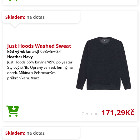
Skladem:
na dotaz
Just Hoods Washed Sweat
kód výrobku:
awjh093wfnv-3xl
Heather Navy
Just Hoods 55% bavlna/45% polyester.
Stylový střih. Opraný vzhled. Jemný na
dotek. Mikina s žebrovaným
průkrčníkem. Vsaz
171,29Kč
Cena od
Skladem:
na dotaz