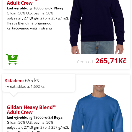
Adult Crew
kód výrobku:
gi18000nv-3xl
Navy
Gildan 50% U.S. bavlna, 50%
polyester, 271,0 g/m2 (bílá 257 g/m2).
Heavy Blend má příjemnou
kartáčovanou vnitřní stranu
265,71Kč
Cena od
655 ks
Skladem:
- v ext. skladu: 1.692 ks
Gildan Heavy Blend™
Adult Crew
kód výrobku:
gi18000ro-3xl
Royal
Gildan 50% U.S. bavlna, 50%
polyester, 271,0 g/m2 (bílá 257 g/m2).