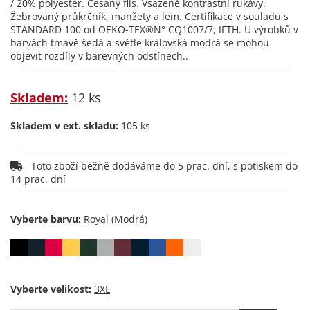
/ 20% polyester. Česaný flís. Vsazené kontrastní rukávy.
Žebrovaný průkrčník, manžety a lem. Certifikace v souladu s
STANDARD 100 od OEKO-TEX®N° CQ1007/7, IFTH. U výrobků v
barvách tmavě šedá a světle královská modrá se mohou
objevit rozdíly v barevných odstínech..
Skladem:
12 ks
Skladem v ext. skladu:
105 ks
Toto zboží běžně dodáváme do 5 prac. dní, s potiskem do
14 prac. dní
Vyberte barvu:
Vyberte velikost: