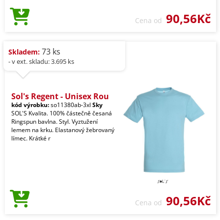
90,56Kč
Cena od
73 ks
Skladem:
- v ext. skladu: 3.695 ks
Sol's Regent - Unisex Rou
kód výrobku:
so11380ab-3xl
Sky
SOL'S Kvalita. 100% částečně česaná
Ringspun bavlna. Styl. Vyztužení
lemem na krku. Elastanový žebrovaný
límec. Krátké r
90,56Kč
Cena od