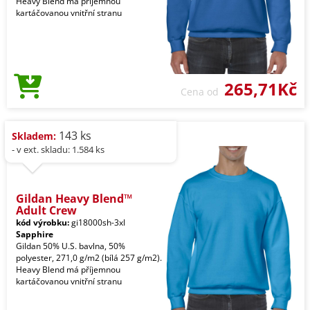
Heavy Blend má příjemnou
kartáčovanou vnitřní stranu
265,71Kč
Cena od
143 ks
Skladem:
- v ext. skladu: 1.584 ks
Gildan Heavy Blend™
Adult Crew
kód výrobku:
gi18000sh-3xl
Sapphire
Gildan 50% U.S. bavlna, 50%
polyester, 271,0 g/m2 (bílá 257 g/m2).
Heavy Blend má příjemnou
kartáčovanou vnitřní stranu