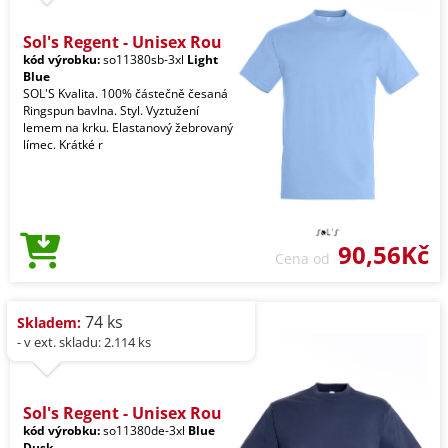
Sol's Regent - Unisex Rou
kód výrobku:
so11380sb-3xl
Light
Blue
SOL'S Kvalita. 100% částečně česaná
Ringspun bavlna. Styl. Vyztužení
lemem na krku. Elastanový žebrovaný
límec. Krátké r
90,56Kč
Cena od
74 ks
Skladem:
- v ext. skladu: 2.114 ks
Sol's Regent - Unisex Rou
kód výrobku:
so11380de-3xl
Blue
Dusk