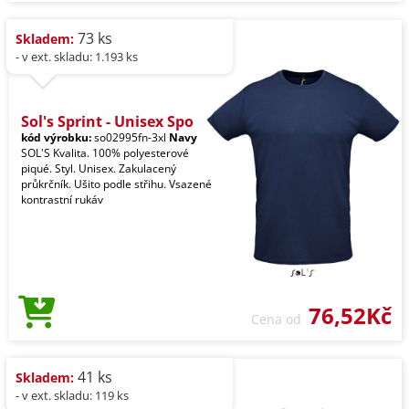
73 ks
Skladem:
- v ext. skladu: 1.193 ks
Sol's Sprint - Unisex Spo
kód výrobku:
so02995fn-3xl
Navy
SOL'S Kvalita. 100% polyesterové
piqué. Styl. Unisex. Zakulacený
průkrčník. Ušito podle střihu. Vsazené
kontrastní rukáv
76,52Kč
Cena od
41 ks
Skladem:
- v ext. skladu: 119 ks