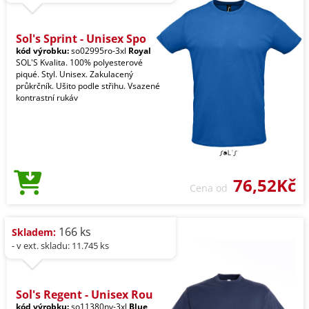
Sol's Sprint - Unisex Spo
kód výrobku:
so02995ro-3xl
Royal
SOL'S Kvalita. 100% polyesterové
piqué. Styl. Unisex. Zakulacený
průkrčník. Ušito podle střihu. Vsazené
kontrastní rukáv
76,52Kč
Cena od
166 ks
Skladem:
- v ext. skladu: 11.745 ks
Sol's Regent - Unisex Rou
kód výrobku:
so11380nv-3xl
Blue