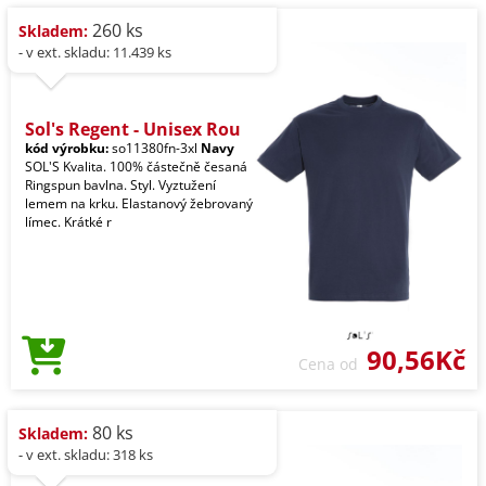
260 ks
Skladem:
- v ext. skladu: 11.439 ks
Sol's Regent - Unisex Rou
kód výrobku:
so11380fn-3xl
Navy
SOL'S Kvalita. 100% částečně česaná
Ringspun bavlna. Styl. Vyztužení
lemem na krku. Elastanový žebrovaný
límec. Krátké r
90,56Kč
Cena od
80 ks
Skladem:
- v ext. skladu: 318 ks