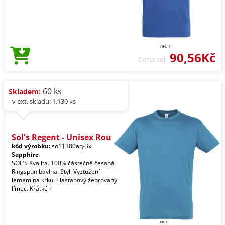
90,56Kč
Cena od
60 ks
Skladem:
- v ext. skladu: 1.130 ks
Sol's Regent - Unisex Rou
kód výrobku:
so11380aq-3xl
Sapphire
SOL'S Kvalita. 100% částečně česaná
Ringspun bavlna. Styl. Vyztužení
lemem na krku. Elastanový žebrovaný
límec. Krátké r