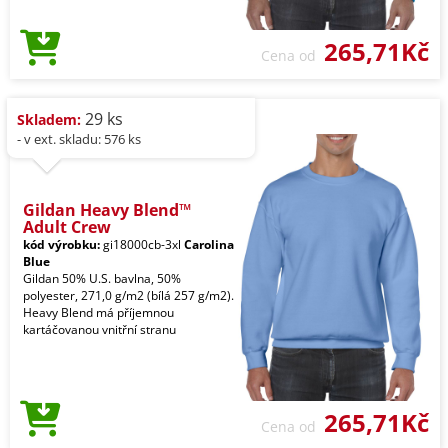
265,71Kč
Cena od
29 ks
Skladem:
- v ext. skladu: 576 ks
Gildan Heavy Blend™
Adult Crew
kód výrobku:
gi18000cb-3xl
Carolina
Blue
Gildan 50% U.S. bavlna, 50%
polyester, 271,0 g/m2 (bílá 257 g/m2).
Heavy Blend má příjemnou
kartáčovanou vnitřní stranu
265,71Kč
Cena od