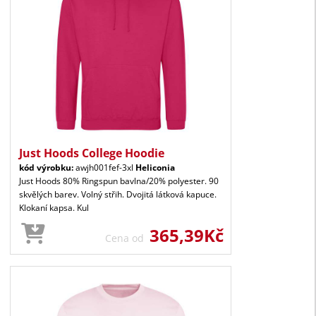
Just Hoods College Hoodie
kód výrobku:
awjh001fef-3xl
Heliconia
Just Hoods 80% Ringspun bavlna/20% polyester. 90
skvělých barev. Volný střih. Dvojitá látková kapuce.
Klokaní kapsa. Kul
365,39Kč
Cena od