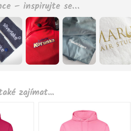
nce – inspirujte se…
aké zajímat...