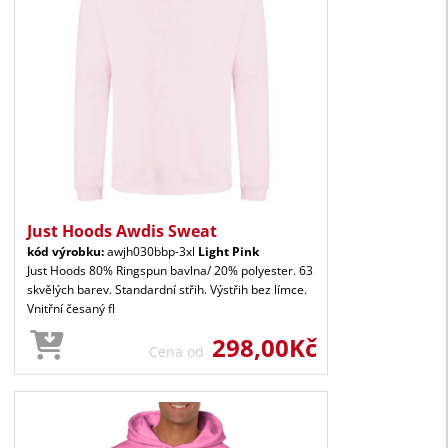
Just Hoods Awdis Sweat
kód výrobku:
awjh030bbp-3xl
Light Pink
Just Hoods 80% Ringspun bavlna/ 20% polyester. 63
skvělých barev. Standardní střih. Výstřih bez límce.
Vnitřní česaný fl
298,00Kč
Cena od