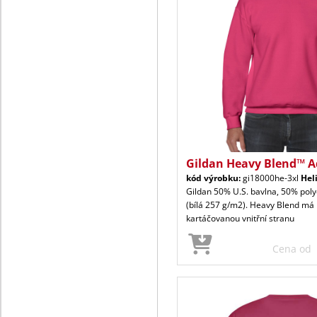
Gildan Heavy Blend™ A
kód výrobku:
gi18000he-3xl
Hel
Gildan 50% U.S. bavlna, 50% poly
(bílá 257 g/m2). Heavy Blend má
kartáčovanou vnitřní stranu
Cena od