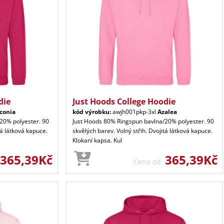
die
Just Hoods College Hoodie
conia
kód výrobku:
awjh001pkp-3xl
Azalea
20% polyester. 90
Just Hoods 80% Ringspun bavlna/20% polyester. 90
tá látková kapuce.
skvělých barev. Volný střih. Dvojitá látková kapuce.
Klokaní kapsa. Kul
365,39Kč
365,39Kč
Cena od