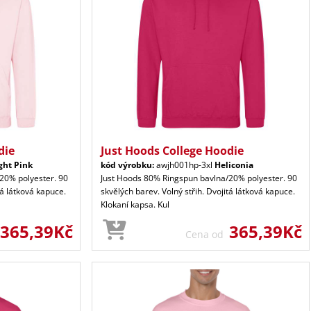
die
Just Hoods College Hoodie
ght Pink
kód výrobku:
awjh001hp-3xl
Heliconia
20% polyester. 90
Just Hoods 80% Ringspun bavlna/20% polyester. 90
tá látková kapuce.
skvělých barev. Volný střih. Dvojitá látková kapuce.
Klokaní kapsa. Kul
365,39Kč
365,39Kč
Cena od