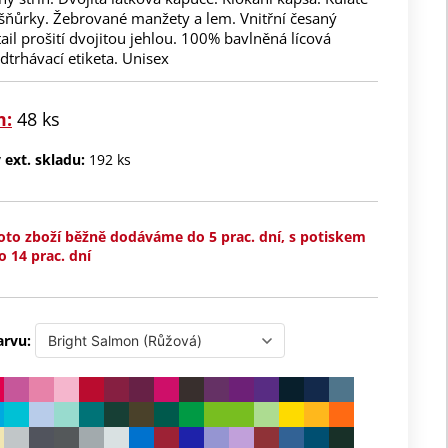
 šňůrky. Žebrované manžety a lem. Vnitřní česaný
tail prošití dvojitou jehlou. 100% bavlněná lícová
dtrhávací etiketa. Unisex
m:
48 ks
ext. skladu:
192 ks
oto zboží běžně dodáváme do 5 prac. dní, s potiskem
o 14 prac. dní
arvu: