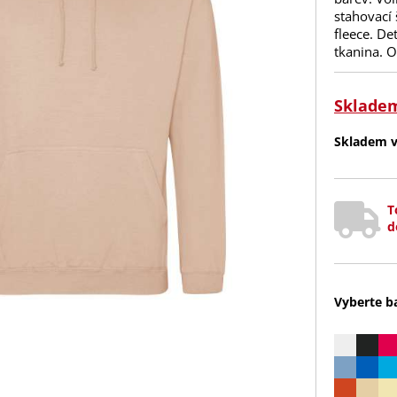
stahovací
fleece. De
tkanina. O
Sklade
Skladem v 
T
d
Vyberte b