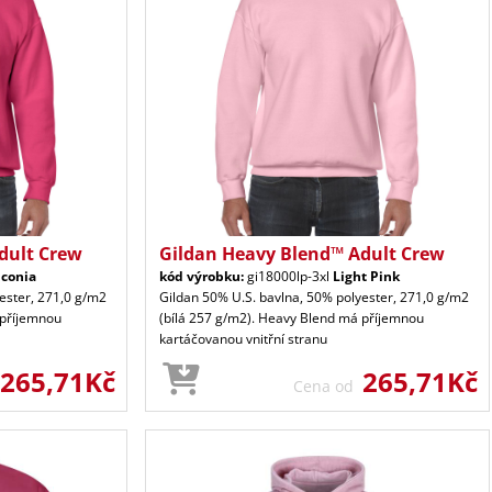
dult Crew
Gildan Heavy Blend™ Adult Crew
iconia
kód výrobku:
gi18000lp-3xl
Light Pink
ester, 271,0 g/m2
Gildan 50% U.S. bavlna, 50% polyester, 271,0 g/m2
 příjemnou
(bílá 257 g/m2). Heavy Blend má příjemnou
kartáčovanou vnitřní stranu
265,71Kč
265,71Kč
Cena od