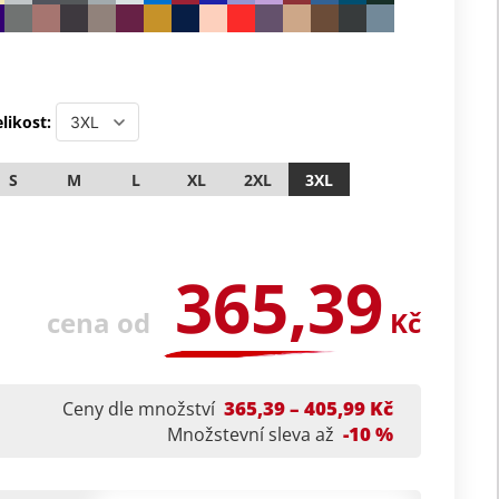
likost:
S
M
L
XL
2XL
3XL
365,39
cena od
Kč
365,39 – 405,99 Kč
Ceny dle množství
-10 %
Množstevní sleva až