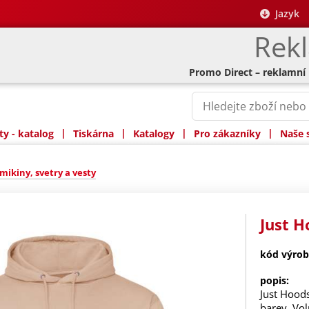
Jazyk
Rek
Promo Direct – reklamní
|
|
|
|
y - katalog
Tiskárna
Katalogy
Pro zákazníky
Naše 
mikiny, svetry a vesty
Just H
kód výrob
popis:
Just Hood
barev. Vol