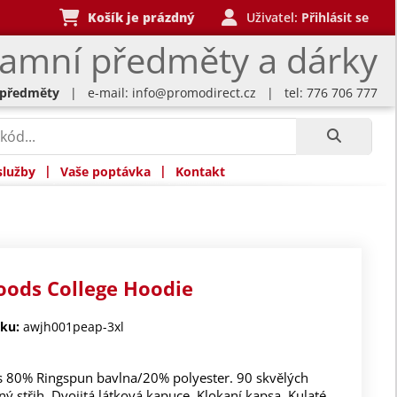
Košík je prázdný
Uživatel:
Přihlásit se
lamní předměty a dárky
 předměty
| e-mail:
info@promodirect.cz
| tel: 776 706 777
|
|
služby
Vaše poptávka
Kontakt
oods College Hoodie
ku:
awjh001peap-3xl
s 80% Ringspun bavlna/20% polyester. 90 skvělých
ný střih. Dvojitá látková kapuce. Klokaní kapsa. Kulaté