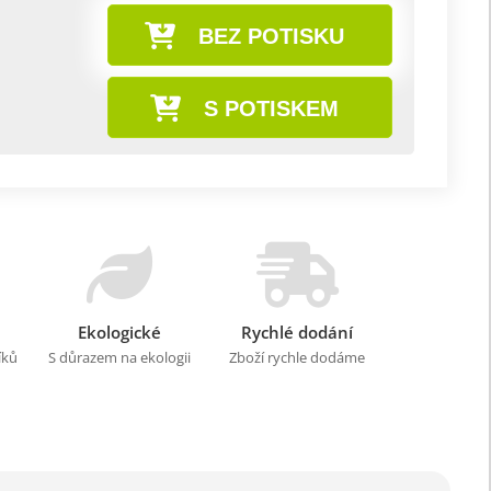
BEZ POTISKU
S POTISKEM
Ekologické
Rychlé dodání
íků
S důrazem na ekologii
Zboží rychle dodáme