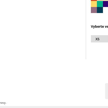
Vyberte ve
XS
ravy.