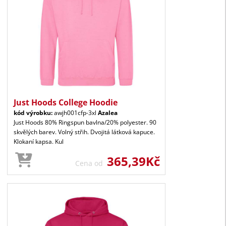
Just Hoods College Hoodie
kód výrobku:
awjh001cfp-3xl
Azalea
Just Hoods 80% Ringspun bavlna/20% polyester. 90
skvělých barev. Volný střih. Dvojitá látková kapuce.
Klokaní kapsa. Kul
365,39Kč
Cena od