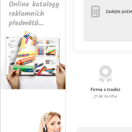
Online katalogy
reklamních
Zadejte poč
předmětů...
Firma s tradicí
21 let na trhu