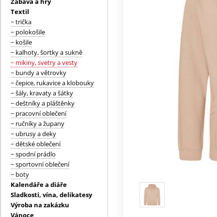
Zábava a hry
Textil
− trička
− polokošile
− košile
− kalhoty, šortky a sukně
− mikiny, svetry a vesty
− bundy a větrovky
− čepice, rukavice a klobouky
− šály, kravaty a šátky
− deštníky a pláštěnky
− pracovní oblečení
− ručníky a župany
− ubrusy a deky
− dětské oblečení
− spodní prádlo
− sportovní oblečení
− boty
Kalendáře a diáře
Sladkosti, vína, delikatesy
Výroba na zakázku
Vánoce