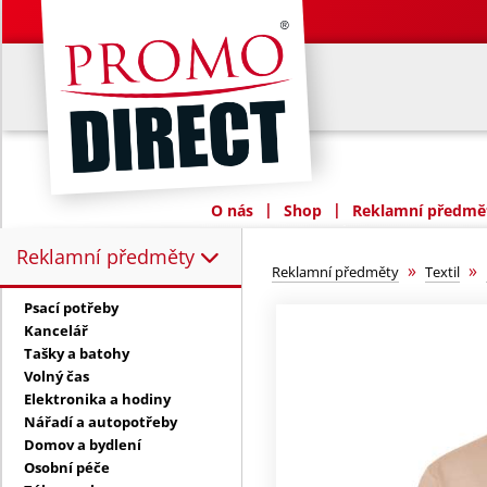
|
|
O nás
Shop
Reklamní předmět
Reklamní předměty
Reklamní předměty:
»
»
Reklamní předměty
Textil
Psací potřeby
Kancelář
Tašky a batohy
Volný čas
Elektronika a hodiny
Nářadí a autopotřeby
Domov a bydlení
Osobní péče