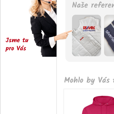
Naše refere
Jsme tu
pro Vás
Mohlo by Vás t