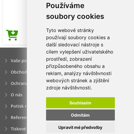
Používáme
soubory cookies
Tyto webové stránky
96,53Kč
používají soubory cookies a
Cena od
další sledovací nástroje s
cílem vylepšení uživatelského
prostředí, zobrazení
Vaše poptávka
přizpůsobeného obsahu a
Obchodní podmínky
reklam, analýzy návštěvnosti
webových stránek a zjištění
Ochrana osobních údajú
zdroje návštěvnosti.
O nás
Souhlasím
Potisk reklamních předmětů
Odmítám
Reference
Upravit mé předvolby
Tiskové zprávy