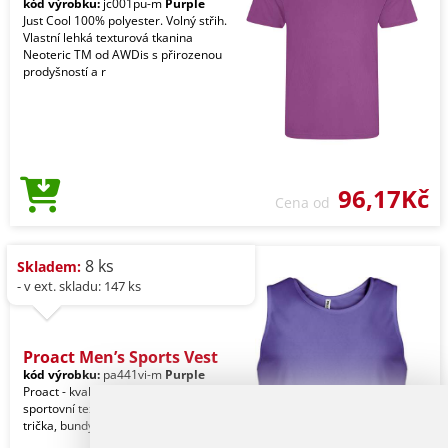
kód výrobku:
jc001pu-m
Purple
Just Cool 100% polyester. Volný střih.
Vlastní lehká texturová tkanina
Neoteric TM od AWDis s přirozenou
prodyšností a r
96,17Kč
Cena od
8 ks
Skladem:
- v ext. skladu: 147 ks
Proact Men’s Sports Vest
kód výrobku:
pa441vi-m
Purple
Proact - kvalitní značkový reklamní
sportovní textil pro muže. Kalhoty,
trička, bundy, vesty, šortky a jiné.