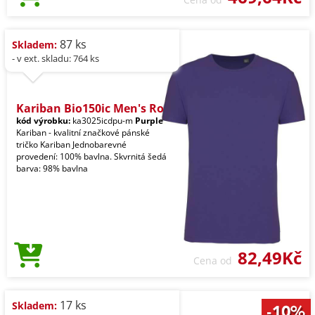
87 ks
Skladem:
- v ext. skladu: 764 ks
Kariban Bio150ic Men's Ro
kód výrobku:
ka3025icdpu-m
Purple
Kariban - kvalitní značkové pánské
tričko Kariban Jednobarevné
provedení: 100% bavlna. Skvrnitá šedá
barva: 98% bavlna
82,49Kč
Cena od
17 ks
Skladem: