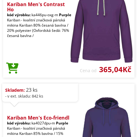
Kariban Men's Contrast
Ho
kód výrobku:
ka446pu-oxg-m
Purple
Kariban - kvalitní značková pánská
mikina Kariban 80% česaná bavlna /
20% polyester (Oxfordská šedá: 76%
česaná bavlna /
365,04Kč
Cena od
23 ks
Skladem:
- v ext. skladu: 842 ks
Kariban Men's Eco-friendl
kód výrobku:
ka4027dpu-m
Purple
Kariban - kvalitní značková pánská
mikina Kariban 85% bavlna / 15%