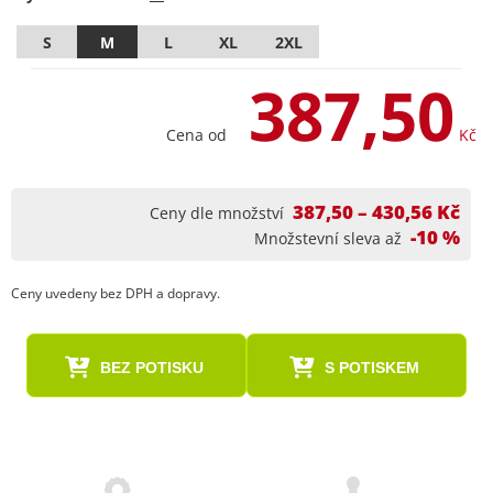
S
M
L
XL
2XL
387,50
Cena od
Kč
387,50 – 430,56 Kč
Ceny dle množství
-10 %
Množstevní sleva až
Ceny uvedeny bez DPH a dopravy.
BEZ POTISKU
S POTISKEM