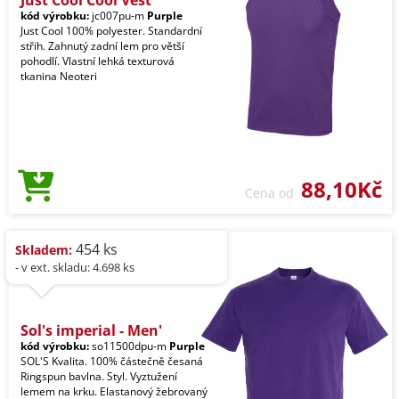
kód výrobku:
jc007pu-m
Purple
Just Cool 100% polyester. Standardní
střih. Zahnutý zadní lem pro větší
pohodlí. Vlastní lehká texturová
tkanina Neoteri
88,10Kč
Cena od
454 ks
Skladem:
- v ext. skladu: 4.698 ks
Sol's imperial - Men'
kód výrobku:
so11500dpu-m
Purple
SOL'S Kvalita. 100% částečně česaná
Ringspun bavlna. Styl. Vyztužení
lemem na krku. Elastanový žebrovaný