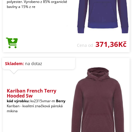
polyester. Vyrobeno z 85% organické
bavlny a 15% z re
371,36Kč
Cena od
Skladem:
na dotaz
Kariban French Terry
Hooded Sw
kód výrobku:
kv2315vmar-m
Berry
Kariban - kvalitní značková pánská
mikina