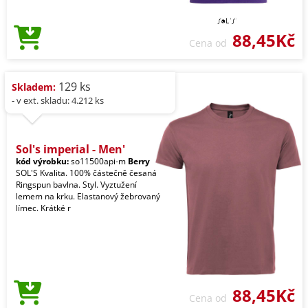
88,45Kč
Cena od
129 ks
Skladem:
- v ext. skladu: 4.212 ks
Sol's imperial - Men'
kód výrobku:
so11500api-m
Berry
SOL'S Kvalita. 100% částečně česaná
Ringspun bavlna. Styl. Vyztužení
lemem na krku. Elastanový žebrovaný
límec. Krátké r
88,45Kč
Cena od