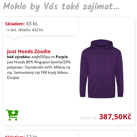
Mohlo by Vás také zajímat...
43 ks
Skladem:
- v ext. skladu: 432 ks
Just Hoods Zoodie
kód výrobku:
awjh050pu-m
Purple
Just Hoods 80% Ringspun bavlna/20%
polyester. Standardní střih. Mikina na
zip. Samostatný zip YKK krytý látkou.
Dvojitá
387,50Kč
Cena od
12 ks