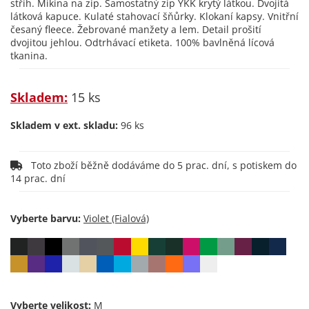
střih. Mikina na zip. Samostatný zip YKK krytý látkou. Dvojitá
látková kapuce. Kulaté stahovací šňůrky. Klokaní kapsy. Vnitřní
česaný fleece. Žebrované manžety a lem. Detail prošití
dvojitou jehlou. Odtrhávací etiketa. 100% bavlněná lícová
tkanina.
Skladem:
15 ks
Skladem v ext. skladu:
96 ks
Toto zboží běžně dodáváme do 5 prac. dní, s potiskem do
14 prac. dní
Vyberte barvu:
Vyberte velikost: