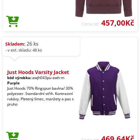
457,00Kč
Cena od
26 ks
Skladem:
- v ext. skladu: 48 ks
Just Hoods Varsity Jacket
kód výrobku:
awjh043pu-awh-m
Purple
Just Hoods 70% Ringspun bavlna/ 30%
polyester. Standardní střih. Kontrastní
rukávy. Pletený límec, manžety a pas s
pruho
469,64Kč
Cena od