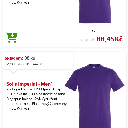
límec. Krátké r
88,45Kč
Cena od
98 ks
Skladem:
- v ext. skladu: 1.447 ks
Sol's imperial - Men'
kód výrobku:
so11500lpu-m
Purple
SOL'S Kvalita. 100% částečně česaná
Ringspun bavlna. Styl. Vyztužení
lemem na krku. Elastanový žebrovaný
límec. Krátké r