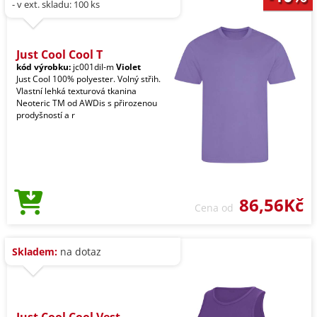
- v ext. skladu: 100 ks
Just Cool Cool T
kód výrobku:
jc001dil-m
Violet
Just Cool 100% polyester. Volný střih.
Vlastní lehká texturová tkanina
Neoteric TM od AWDis s přirozenou
prodyšností a r
86,56Kč
Cena od
Skladem:
na dotaz
Just Cool Cool Vest