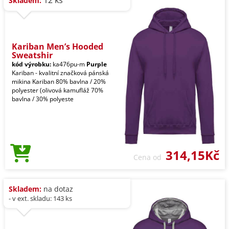
Skladem:
Kariban Men’s Hooded
Sweatshir
kód výrobku:
ka476pu-m
Purple
Kariban - kvalitní značková pánská
mikina Kariban 80% bavlna / 20%
polyester (olivová kamufláž 70%
bavlna / 30% polyeste
314,15Kč
Cena od
Skladem:
na dotaz
- v ext. skladu: 143 ks