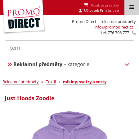
Košík je prázdný
Uživatel:
Přihlásit se
Promo Direct – reklamní předměty
info@promodirect.cz
tel. 776 706 777
Reklamní předměty
– kategorie
»
»
Reklamní předměty
Textil
mikiny, svetry a vesty
Just Hoods Zoodie