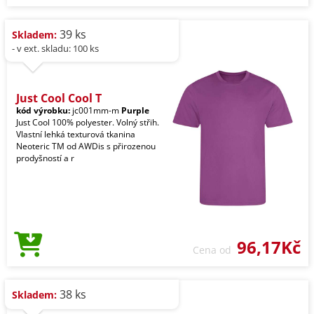
39 ks
Skladem:
- v ext. skladu: 100 ks
Just Cool Cool T
kód výrobku:
jc001mm-m
Purple
Just Cool 100% polyester. Volný střih.
Vlastní lehká texturová tkanina
Neoteric TM od AWDis s přirozenou
prodyšností a r
96,17Kč
Cena od
38 ks
Skladem: