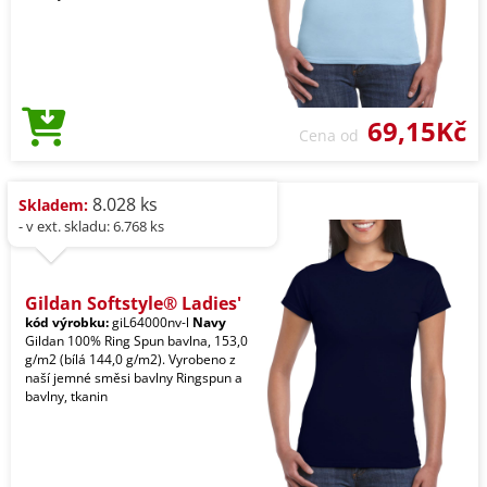
69,15Kč
Cena od
8.028 ks
Skladem:
- v ext. skladu: 6.768 ks
Gildan Softstyle® Ladies'
kód výrobku:
giL64000nv-l
Navy
Gildan 100% Ring Spun bavlna, 153,0
g/m2 (bílá 144,0 g/m2). Vyrobeno z
naší jemné směsi bavlny Ringspun a
bavlny, tkanin