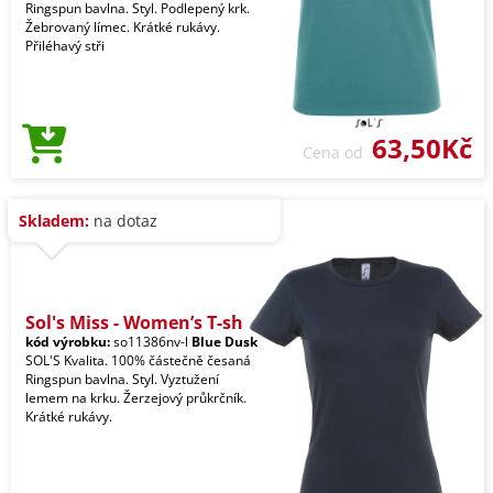
Ringspun bavlna. Styl. Podlepený krk.
Žebrovaný límec. Krátké rukávy.
Přiléhavý stři
63,50Kč
Cena od
Skladem:
na dotaz
Sol's Miss - Women’s T-sh
kód výrobku:
so11386nv-l
Blue Dusk
SOL'S Kvalita. 100% částečně česaná
Ringspun bavlna. Styl. Vyztužení
lemem na krku. Žerzejový průkrčník.
Krátké rukávy.