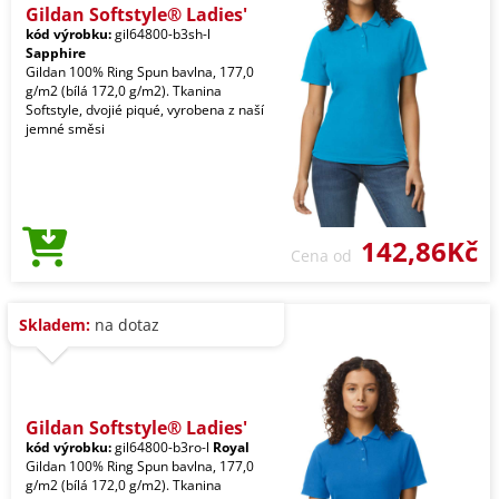
Gildan Softstyle® Ladies'
kód výrobku:
gil64800-b3sh-l
Sapphire
Gildan 100% Ring Spun bavlna, 177,0
g/m2 (bílá 172,0 g/m2). Tkanina
Softstyle, dvojié piqué, vyrobena z naší
jemné směsi
142,86Kč
Cena od
Skladem:
na dotaz
Gildan Softstyle® Ladies'
kód výrobku:
gil64800-b3ro-l
Royal
Gildan 100% Ring Spun bavlna, 177,0
g/m2 (bílá 172,0 g/m2). Tkanina