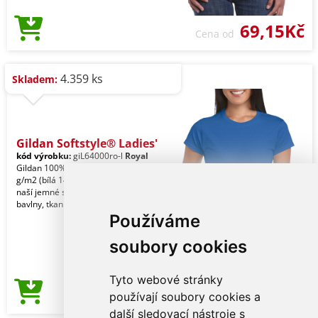
69,15Kč
Cena od
4.359 ks
Skladem:
Gildan Softstyle® Ladies'
kód výrobku:
giL64000ro-l
Royal
Gildan 100% Ring Spun bavlna, 153,0
g/m2 (bílá 144,0 g/m2). Vyrobeno z
naší jemné směsi bavlny Ringspun a
bavlny, tkanin
Používáme
soubory cookies
Tyto webové stránky
69,15Kč
používají soubory cookies a
Cena od
další sledovací nástroje s