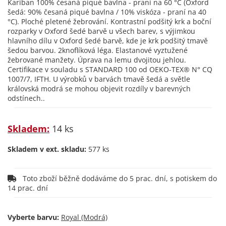
Kariban 100% česaná piqué bavlna - praní na 60 °C (Oxford
šedá: 90% česaná piqué bavlna / 10% viskóza - praní na 40
°C). Ploché pletené žebrování. Kontrastní podšitý krk a boční
rozparky v Oxford šedé barvě u všech barev, s výjimkou
hlavního dílu v Oxford šedé barvě, kde je krk podšitý tmavě
šedou barvou. 2knoflíková léga. Elastanové vyztužené
žebrované manžety. Úprava na lemu dvojitou jehlou.
Certifikace v souladu s STANDARD 100 od OEKO-TEX® N° CQ
1007/7, IFTH. U výrobků v barvách tmavě šedá a světle
královská modrá se mohou objevit rozdíly v barevných
odstínech..
Skladem:
14 ks
Skladem v ext. skladu:
577 ks
Toto zboží běžně dodáváme do 5 prac. dní, s potiskem do
14 prac. dní
Vyberte barvu: