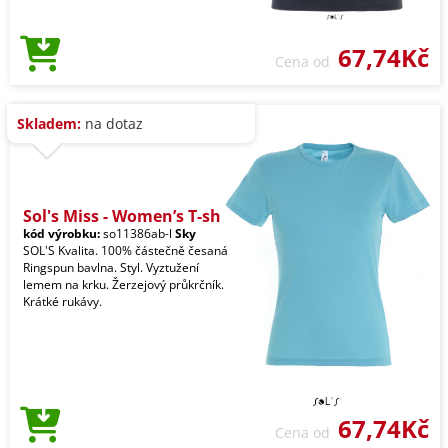
67,74Kč
Cena od
Skladem:
na dotaz
Sol's Miss - Women’s T-sh
kód výrobku:
so11386ab-l
Sky
SOL'S Kvalita. 100% částečně česaná
Ringspun bavlna. Styl. Vyztužení
lemem na krku. Žerzejový průkrčník.
Krátké rukávy.
67,74Kč
Cena od