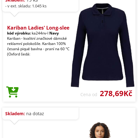
- v ext. skladu: 1.045 ks
Kariban Ladies' Long-slee
kód výrobku:
ka244nv-l
Navy
Kariban - kvalitní značkové dámské
reklamní polokošile. Kariban 100%
česaná piqué bavlna - praní na 60 °C
(Oxford šedá:
278,69Kč
Cena od
Skladem:
na dotaz