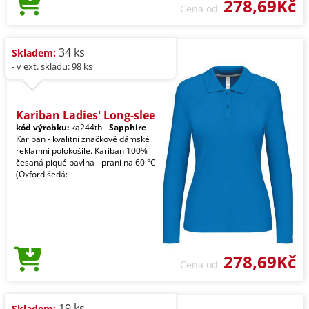
278,69Kč
Cena od
34 ks
Skladem:
- v ext. skladu: 98 ks
Kariban Ladies' Long-slee
kód výrobku:
ka244tb-l
Sapphire
Kariban - kvalitní značkové dámské
reklamní polokošile. Kariban 100%
česaná piqué bavlna - praní na 60 °C
(Oxford šedá:
278,69Kč
Cena od
19 ks
Skladem: