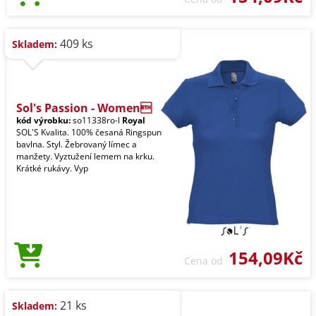
409 ks
Skladem:
Sol's Passion - Women
kód výrobku:
so11338ro-l
Royal
SOL'S Kvalita. 100% česaná Ringspun
bavlna. Styl. Žebrovaný límec a
manžety. Vyztužení lemem na krku.
Krátké rukávy. Vyp
154,09Kč
Cena od
21 ks
Skladem: