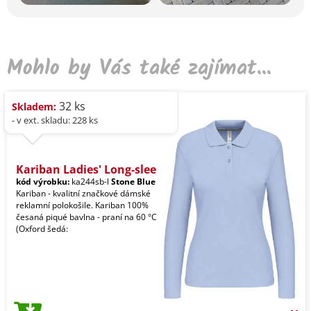
Mohlo by Vás také zajímat...
32 ks
Skladem:
- v ext. skladu: 228 ks
Kariban Ladies' Long-slee
kód výrobku:
ka244sb-l
Stone Blue
Kariban - kvalitní značkové dámské
reklamní polokošile. Kariban 100%
česaná piqué bavlna - praní na 60 °C
(Oxford šedá: