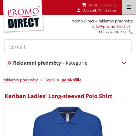
Košík je prázdný
Uživatel:
Přihlásit se
Promo Direct – reklamní předměty
info@promodirect.cz
tel. 776 706 777
Reklamní předměty
– kategorie
»
»
Reklamní předměty
Textil
polokošile
Kariban Ladies' Long-sleeved Polo Shirt