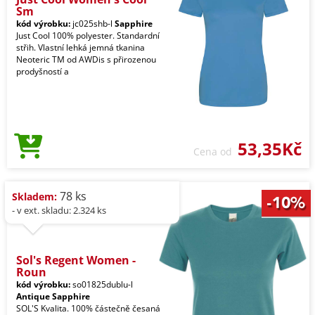
Sm
kód výrobku:
jc025shb-l
Sapphire
Just Cool 100% polyester. Standardní
střih. Vlastní lehká jemná tkanina
Neoteric TM od AWDis s přirozenou
prodyšností a
53,35Kč
Cena od
78 ks
Skladem:
- v ext. skladu: 2.324 ks
Sol's Regent Women -
Roun
kód výrobku:
so01825dublu-l
Antique Sapphire
SOL'S Kvalita. 100% částečně česaná