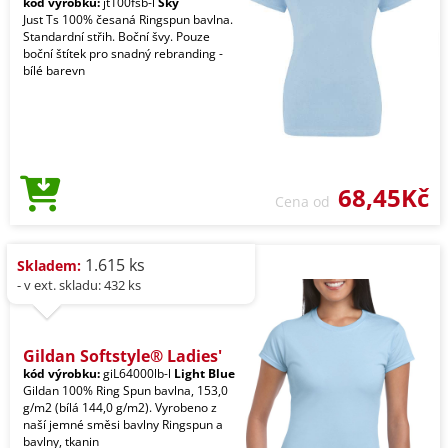
kód výrobku:
jt100fsb-l
Sky
Just Ts 100% česaná Ringspun bavlna.
Standardní střih. Boční švy. Pouze
boční štítek pro snadný rebranding -
bílé barevn
68,45Kč
Cena od
1.615 ks
Skladem:
- v ext. skladu: 432 ks
Gildan Softstyle® Ladies'
kód výrobku:
giL64000lb-l
Light Blue
Gildan 100% Ring Spun bavlna, 153,0
g/m2 (bílá 144,0 g/m2). Vyrobeno z
naší jemné směsi bavlny Ringspun a
bavlny, tkanin