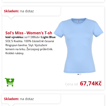
Skladem:
na dotaz
Sol's Miss - Women’s T-sh
kód výrobku:
so11386sb-l
Light Blue
SOL'S Kvalita. 100% částečně česaná
Ringspun bavlna. Styl. Vyztužení
lemem na krku. Žerzejový průkrčník.
Krátké rukávy.
67,74Kč
Cena od
Skladem:
na dotaz