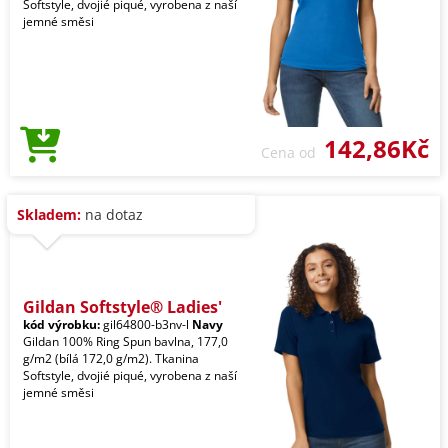
Softstyle, dvojié piqué, vyrobena z naší
jemné směsi
142,86Kč
Cena od
Skladem:
na dotaz
Gildan Softstyle® Ladies'
kód výrobku:
gil64800-b3nv-l
Navy
Gildan 100% Ring Spun bavlna, 177,0
g/m2 (bílá 172,0 g/m2). Tkanina
Softstyle, dvojié piqué, vyrobena z naší
jemné směsi