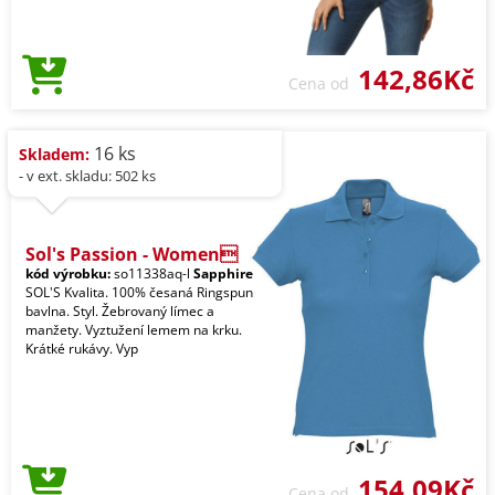
142,86Kč
Cena od
16 ks
Skladem:
- v ext. skladu: 502 ks
Sol's Passion - Women
kód výrobku:
so11338aq-l
Sapphire
SOL'S Kvalita. 100% česaná Ringspun
bavlna. Styl. Žebrovaný límec a
manžety. Vyztužení lemem na krku.
Krátké rukávy. Vyp
154,09Kč
Cena od