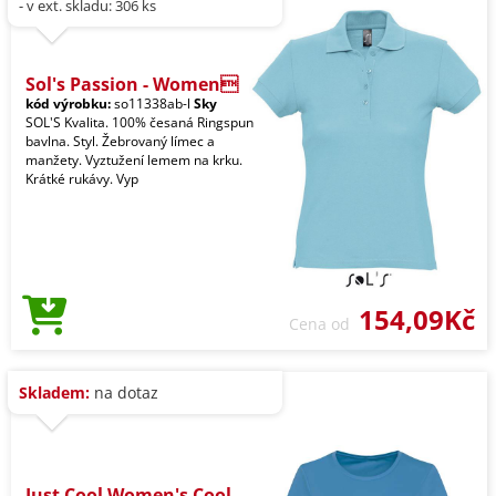
- v ext. skladu: 306 ks
Sol's Passion - Women
kód výrobku:
so11338ab-l
Sky
SOL'S Kvalita. 100% česaná Ringspun
bavlna. Styl. Žebrovaný límec a
manžety. Vyztužení lemem na krku.
Krátké rukávy. Vyp
154,09Kč
Cena od
Skladem:
na dotaz
Just Cool Women's Cool