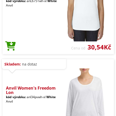
kód výrobku:
anL6751wh-xl
White
Anvil
30,54Kč
Cena od
Skladem:
na dotaz
Anvil Women's Freedom
Lon
kód výrobku:
anl34pvwh-xl
White
Anvil