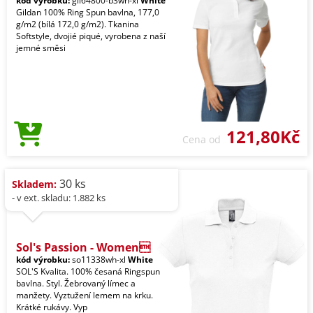
kód výrobku:
gil64800-b3wh-xl
White
Gildan 100% Ring Spun bavlna, 177,0
g/m2 (bílá 172,0 g/m2). Tkanina
Softstyle, dvojié piqué, vyrobena z naší
jemné směsi
121,80Kč
Cena od
30 ks
Skladem:
- v ext. skladu: 1.882 ks
Sol's Passion - Women
kód výrobku:
so11338wh-xl
White
SOL'S Kvalita. 100% česaná Ringspun
bavlna. Styl. Žebrovaný límec a
manžety. Vyztužení lemem na krku.
Krátké rukávy. Vyp