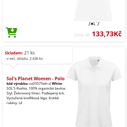
133,73Kč
Cena od
21 ks
Skladem:
- v ext. skladu: 2.436 ks
Sol's Planet Women - Polo
kód výrobku:
so03575wh-xl
White
SOL'S Kvalita. 100% organická bavlna.
Styl. Žebrovaný límec. Podlepený krk.
Vyztužená knoflíková léga. Krátké
rukávy. Lé