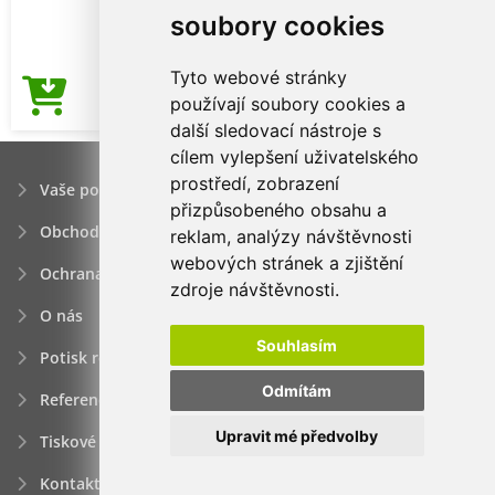
soubory cookies
Tyto webové stránky
57,21Kč
používají soubory cookies a
Cena od
další sledovací nástroje s
cílem vylepšení uživatelského
prostředí, zobrazení
Vaše poptávka
přizpůsobeného obsahu a
Obchodní podmínky
reklam, analýzy návštěvnosti
webových stránek a zjištění
Ochrana osobních údajú
zdroje návštěvnosti.
O nás
Souhlasím
Potisk reklamních předmětů
Odmítám
Reference
Upravit mé předvolby
Tiskové zprávy
Kontakt