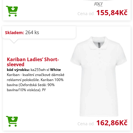
155,84Kč
Cena od
264 ks
Skladem:
Kariban Ladies’ Short-
sleeved
kód výrobku:
ka255wh-xl
White
Kariban - kvalitní značkové dámské
reklamní polokošile. Kariban 100%
bavlna (Oxfordská šedá: 90%
bavlna/10% viskóza). Př
162,86Kč
Cena od