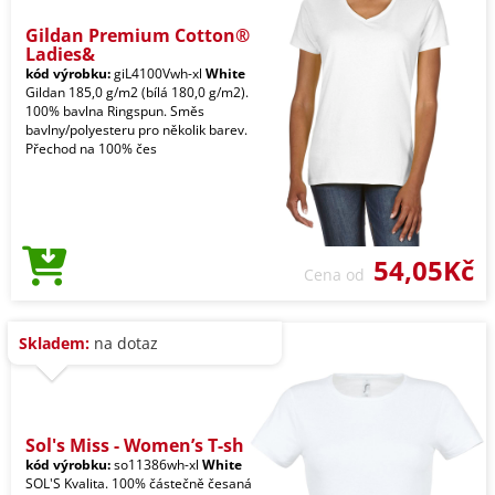
Gildan Premium Cotton®
Ladies&
kód výrobku:
giL4100Vwh-xl
White
Gildan 185,0 g/m2 (bílá 180,0 g/m2).
100% bavlna Ringspun. Směs
bavlny/polyesteru pro několik barev.
Přechod na 100% čes
54,05Kč
Cena od
Skladem:
na dotaz
Sol's Miss - Women’s T-sh
kód výrobku:
so11386wh-xl
White
SOL'S Kvalita. 100% částečně česaná