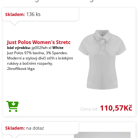
136 ks
Skladem:
Just Polos Women's Stretc
kód výrobku:
jp002fwh-xl
White
Just Polos 97% bavlna, 3% Spandex.
Moderní a stylový dívčí střih s krátkými
rukávy a bočními rozparky.
2knoflíková léga
110,57Kč
Cena od
Skladem:
na dotaz