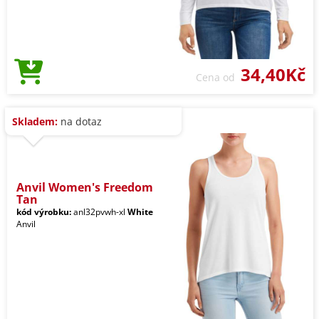
34,40Kč
Cena od
Skladem:
na dotaz
Anvil Women's Freedom
Tan
kód výrobku:
anl32pvwh-xl
White
Anvil