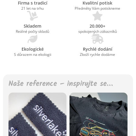
Firma s tradicí
Kvalitní potisk
21 let na trhu
Předměty Vám potiskneme
Skladem
20.000+
Reálné počty skladů
spokojených zákazníků
Ekologické
Rychlé dodání
S důrazem na ekologii
Zboží rychle dodáme
Naše reference – inspirujte se…