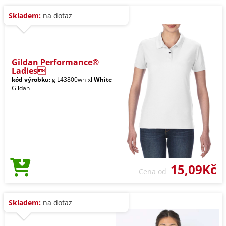
Skladem:
na dotaz
Gildan Performance®
Ladies
kód výrobku:
giL43800wh-xl
White
Gildan
15,09Kč
Cena od
Skladem:
na dotaz