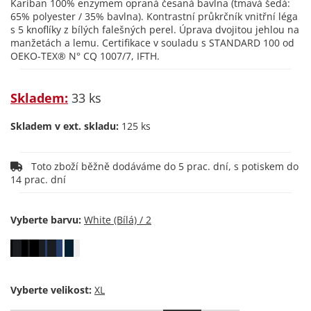
Kariban 100% enzymem opraná česaná bavlna (tmavá šedá:
65% polyester / 35% bavlna). Kontrastní průkrčník vnitřní léga
s 5 knoflíky z bílých falešných perel. Úprava dvojitou jehlou na
manžetách a lemu. Certifikace v souladu s STANDARD 100 od
OEKO-TEX® N° CQ 1007/7, IFTH.
Skladem:
33 ks
Skladem v ext. skladu:
125 ks
Toto zboží běžně dodáváme do 5 prac. dní, s potiskem do
14 prac. dní
Vyberte barvu:
Vyberte velikost: