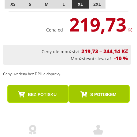
XS
S
M
L
XL
2XL
219,73
Cena od
Kč
219,73 – 244,14 Kč
Ceny dle množství
-10 %
Množstevní sleva až
Ceny uvedeny bez DPH a dopravy.
BEZ POTISKU
S POTISKEM