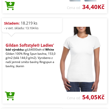
34,40Kč
Cena od
18.219 ks
Skladem:
- v ext. skladu: 13.104 ks
Gildan Softstyle® Ladies'
kód výrobku:
giL64000wh-xl
White
Gildan 100% Ring Spun bavlna, 153,0
g/m2 (bílá 144,0 g/m2). Vyrobeno z
naší jemné směsi bavlny Ringspun a
bavlny, tkanin
54,05Kč
Cena od