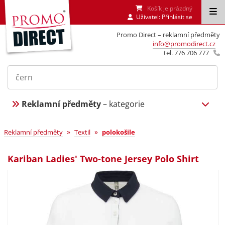
Košík je prázdný
Uživatel:
Přihlásit se
Promo Direct – reklamní předměty
info@promodirect.cz
tel. 776 706 777
Reklamní předměty
– kategorie
»
»
Reklamní předměty
Textil
polokošile
Kariban Ladies' Two-tone Jersey Polo Shirt