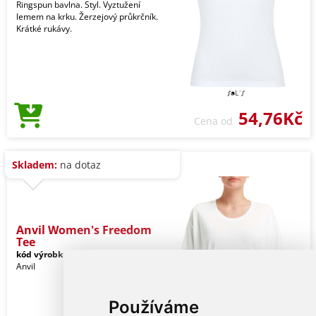
Ringspun bavlna. Styl. Vyztužení
lemem na krku. Žerzejový průkrčník.
Krátké rukávy.
54,76Kč
Cena od
Skladem:
na dotaz
Anvil Women's Freedom
Tee
kód výrobku:
anl36pvwh-xl
White
Anvil
Používáme