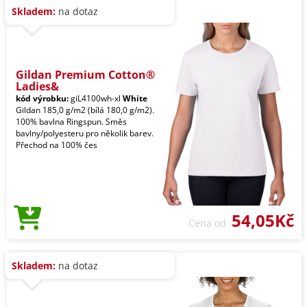
Skladem:
na dotaz
Gildan Premium Cotton®
Ladies&
kód výrobku:
giL4100wh-xl
White
Gildan 185,0 g/m2 (bílá 180,0 g/m2).
100% bavlna Ringspun. Směs
bavlny/polyesteru pro několik barev.
Přechod na 100% čes
54,05Kč
Cena od
Skladem:
na dotaz