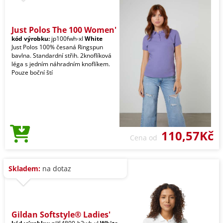
Just Polos The 100 Women'
kód výrobku:
jp100fwh-xl
White
Just Polos 100% česaná Ringspun
bavlna. Standardní střih. 2knoflíková
léga s jedním náhradním knoflíkem.
Pouze boční ští
110,57Kč
Cena od
Skladem:
na dotaz
Gildan Softstyle® Ladies'