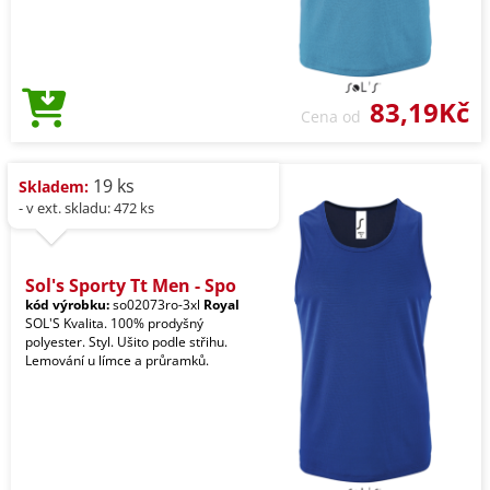
83,19Kč
Cena od
19 ks
Skladem:
- v ext. skladu: 472 ks
Sol's Sporty Tt Men - Spo
kód výrobku:
so02073ro-3xl
Royal
SOL'S Kvalita. 100% prodyšný
polyester. Styl. Ušito podle střihu.
Lemování u límce a průramků.