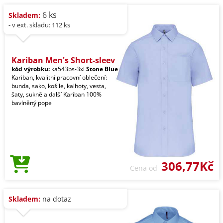
6 ks
Skladem:
- v ext. skladu: 112 ks
Kariban Men's Short-sleev
kód výrobku:
ka543bs-3xl
Stone Blue
Kariban, kvalitní pracovní oblečení:
bunda, sako, košile, kalhoty, vesta,
šaty, sukně a další Kariban 100%
bavlněný pope
306,77Kč
Cena od
Skladem:
na dotaz