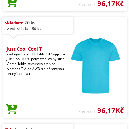
96,17Kč
Cena od
20 ks
Skladem:
- v ext. skladu: 150 ks
Just Cool Cool T
kód výrobku:
jc001shb-3xl
Sapphire
Just Cool 100% polyester. Volný střih.
Vlastní lehká texturová tkanina
Neoteric TM od AWDis s přirozenou
prodyšností a r
96,17Kč
Cena od