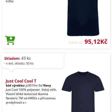
tričko
95,12Kč
Cena od
43 ks
Skladem:
- v ext. skladu: 50 ks
Just Cool Cool T
kód výrobku:
jc001fnv-3xl
Navy
Just Cool 100% polyester. Volný střih.
Vlastní lehká texturová tkanina
Neoteric TM od AWDis s přirozenou
prodyšností a r