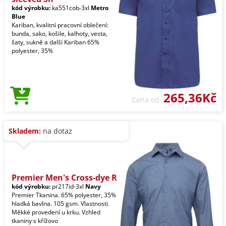
kód výrobku:
ka551cob-3xl
Metro
Blue
Kariban, kvalitní pracovní oblečení:
bunda, sako, košile, kalhoty, vesta,
šaty, sukně a další Kariban 65%
polyester, 35%
265,36Kč
Cena od
Skladem:
na dotaz
Premier Men's Cross-dye R
kód výrobku:
pr217id-3xl
Navy
Premier Tkanina. 65% polyester, 35%
hladká bavlna. 105 gsm. Vlastnosti.
Měkké provedení u krku. Vzhled
tkaniny s křížovo