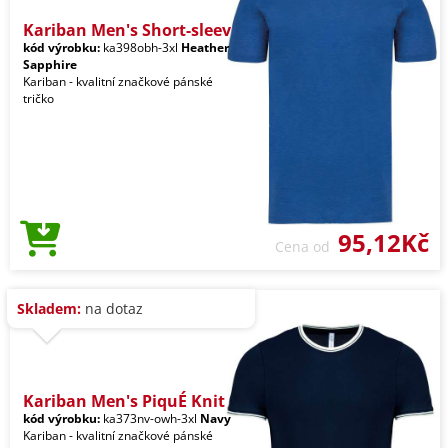
Kariban Men's Short-sleev
kód výrobku:
ka398obh-3xl
Heather
Sapphire
Kariban - kvalitní značkové pánské
tričko
95,12Kč
Cena od
Skladem:
na dotaz
Kariban Men's PiquÉ Knit
kód výrobku:
ka373nv-owh-3xl
Navy
Kariban - kvalitní značkové pánské