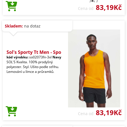
83,19Kč
Cena od
Skladem:
na dotaz
Sol's Sporty Tt Men - Spo
kód výrobku:
so02073fn-3xl
Navy
SOL'S Kvalita. 100% prodyšný
polyester. Styl. Ušito podle střihu.
Lemování u límce a průramků.
83,19Kč
Cena od