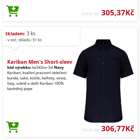
305,37Kč
Cena od
3 ks
Skladem:
- v ext. skladu: 51 ks
Kariban Men's Short-sleev
kód výrobku:
ka543nv-3xl
Navy
Kariban, kvalitní pracovní oblečení:
bunda, sako, košile, kalhoty, vesta,
šaty, sukně a další Kariban 100%
bavlněný pope
306,77Kč
Cena od