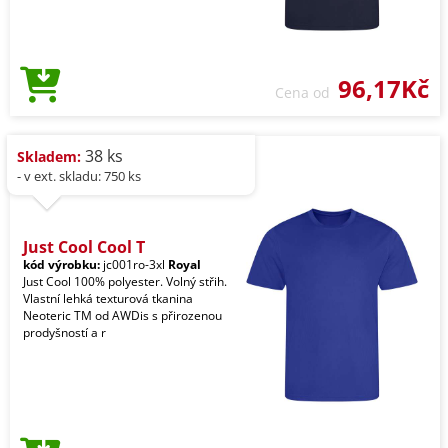
96,17Kč
Cena od
38 ks
Skladem:
- v ext. skladu: 750 ks
Just Cool Cool T
kód výrobku:
jc001ro-3xl
Royal
Just Cool 100% polyester. Volný střih.
Vlastní lehká texturová tkanina
Neoteric TM od AWDis s přirozenou
prodyšností a r