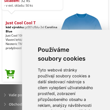
32 ks
Skladem:
- v ext. skladu: 50 ks
Just Cool Cool T
kód výrobku:
jc001cfblu-3xl
Carolina
Blue
Just Cool 100% polyester. Volný střih.
Vlastní lehká texturová tkanina
Neoteric TM od AWDis s přirozenou
prodyšností a r
Používáme
soubory cookies
Tyto webové stránky
96,17Kč
používají soubory cookies a
Cena od
další sledovací nástroje s
cílem vylepšení uživatelského
prostředí, zobrazení
Vaše poptávka
přizpůsobeného obsahu a
Obchodní podmínky
reklam, analýzy návštěvnosti