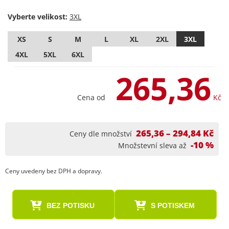
Vyberte velikost:
XS
S
M
L
XL
2XL
3XL
4XL
5XL
6XL
265,36
Cena od
Kč
265,36 – 294,84 Kč
Ceny dle množství
-10 %
Množstevní sleva až
Ceny uvedeny bez DPH a dopravy.
BEZ POTISKU
S POTISKEM