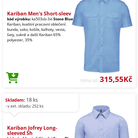
Kariban Men's Short-sleev
kód výrobku:
ka503sb-3xl
Stone Blue
Kariban, kvalitní pracovní oblečení:
bunda, sako, košile, kalhoty, vesta,
šaty, sukně a další Kariban 65%
polyester, 35%
315,55Kč
Cena od
18 ks
Skladem:
- v ext. skladu: 252 ks
Kariban Jofrey Long-
sleeved Sh