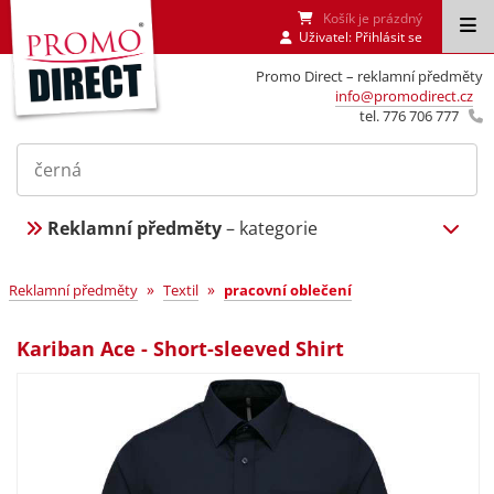
Košík je prázdný
Uživatel:
Přihlásit se
Promo Direct – reklamní předměty
info@promodirect.cz
tel. 776 706 777
Reklamní předměty
– kategorie
»
»
Reklamní předměty
Textil
pracovní oblečení
Kariban Ace - Short-sleeved Shirt