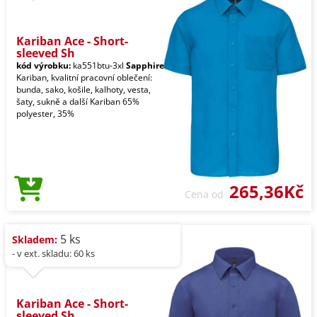
Kariban Ace - Short-
sleeved Sh
kód výrobku:
ka551btu-3xl
Sapphire
Kariban, kvalitní pracovní oblečení:
bunda, sako, košile, kalhoty, vesta,
šaty, sukně a další Kariban 65%
polyester, 35%
265,36Kč
Cena od
5 ks
Skladem:
- v ext. skladu: 60 ks
Kariban Ace - Short-
sleeved Sh