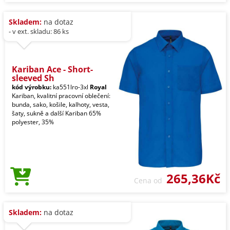
Skladem:
na dotaz
- v ext. skladu: 86 ks
Kariban Ace - Short-
sleeved Sh
kód výrobku:
ka551lro-3xl
Royal
Kariban, kvalitní pracovní oblečení:
bunda, sako, košile, kalhoty, vesta,
šaty, sukně a další Kariban 65%
polyester, 35%
265,36Kč
Cena od
Skladem:
na dotaz