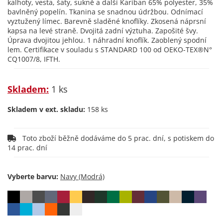
kalhoty, vesta, šaty, sukně a další Kariban 65% polyester, 35%
bavlněný popelín. Tkanina se snadnou údržbou. Odnímací
vyztužený límec. Barevně sladěné knoflíky. Zkosená náprsní
kapsa na levé straně. Dvojitá zadní výztuha. Zapošité švy.
Úprava dvojitou jehlou. 1 náhradní knoflík. Zaoblený spodní
lem. Certifikace v souladu s STANDARD 100 od OEKO-TEX®N°
CQ1007/8, IFTH.
Skladem:
1 ks
Skladem v ext. skladu:
158 ks
Toto zboží běžně dodáváme do 5 prac. dní, s potiskem do
14 prac. dní
Vyberte barvu: