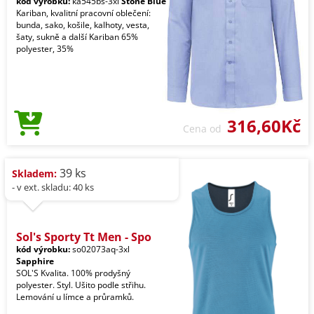
kód výrobku:
ka545bs-3xl
Stone Blue
Kariban, kvalitní pracovní oblečení:
bunda, sako, košile, kalhoty, vesta,
šaty, sukně a další Kariban 65%
polyester, 35%
316,60Kč
Cena od
39 ks
Skladem:
- v ext. skladu: 40 ks
Sol's Sporty Tt Men - Spo
kód výrobku:
so02073aq-3xl
Sapphire
SOL'S Kvalita. 100% prodyšný
polyester. Styl. Ušito podle střihu.
Lemování u límce a průramků.