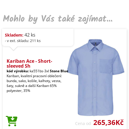
Mohlo by Vás také zajímat...
42 ks
Skladem:
- v ext. skladu: 211 ks
Kariban Ace - Short-
sleeved Sh
kód výrobku:
ka551bs-3xl
Stone Blue
Kariban, kvalitní pracovní oblečení:
bunda, sako, košile, kalhoty, vesta,
šaty, sukně a další Kariban 65%
polyester, 35%
265,36Kč
Cena od