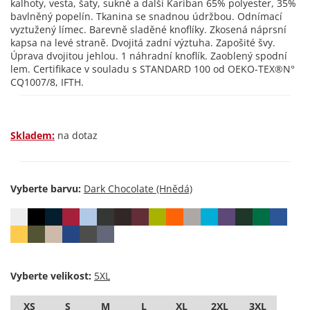
kalhoty, vesta, šaty, sukně a další Kariban 65% polyester, 35%
bavlněný popelín. Tkanina se snadnou údržbou. Odnímací
vyztužený límec. Barevně sladěné knoflíky. Zkosená náprsní
kapsa na levé straně. Dvojitá zadní výztuha. Zapošité švy.
Úprava dvojitou jehlou. 1 náhradní knoflík. Zaoblený spodní
lem. Certifikace v souladu s STANDARD 100 od OEKO-TEX®N°
CQ1007/8, IFTH.
Skladem:
na dotaz
Vyberte barvu:
Vyberte velikost:
XS
S
M
L
XL
2XL
3XL