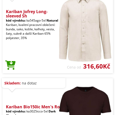
Kariban Jofrey Long-
sleeved Sh
kód výrobku:
ka545ago-5xl
Natural
Kariban, kvalitní pracovní oblečení:
bunda, sako, košile, kalhoty, vesta,
šaty, sukně a další Kariban 65%
polyester, 35%
316,60Kč
Cena od
Skladem:
na dotaz
Kariban Bio150ic Men's Ro
kód výrobku:
ka3025icco-5xl
Dark