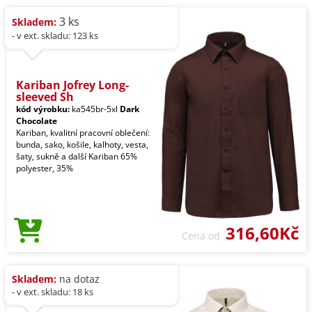
3 ks
Skladem:
- v ext. skladu: 123 ks
Kariban Jofrey Long-
sleeved Sh
kód výrobku:
ka545br-5xl
Dark
Chocolate
Kariban, kvalitní pracovní oblečení:
bunda, sako, košile, kalhoty, vesta,
šaty, sukně a další Kariban 65%
polyester, 35%
316,60Kč
Cena od
Skladem:
na dotaz
- v ext. skladu: 18 ks