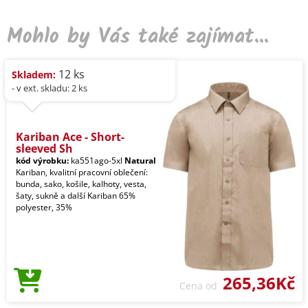
Mohlo by Vás také zajímat...
12 ks
Skladem:
- v ext. skladu: 2 ks
Kariban Ace - Short-
sleeved Sh
kód výrobku:
ka551ago-5xl
Natural
Kariban, kvalitní pracovní oblečení:
bunda, sako, košile, kalhoty, vesta,
šaty, sukně a další Kariban 65%
polyester, 35%
265,36Kč
Cena od