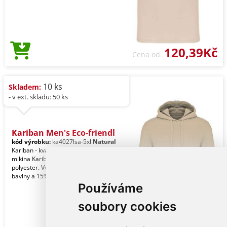
120,39Kč
Cena od
10 ks
Skladem:
- v ext. skladu: 50 ks
Kariban Men's Eco-friendl
kód výrobku:
ka4027lsa-5xl
Natural
Kariban - kvalitní značková pánská
mikina Kariban 85% bavlna / 15%
polyester. Vyrobeno z 85% organické
bavlny a 15% z re
Používáme
soubory cookies