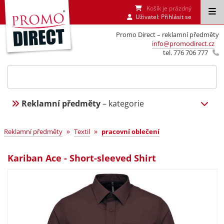
Košík je prázdný
Uživatel:
Přihlásit se
Promo Direct – reklamní předměty
info@promodirect.cz
tel. 776 706 777
Reklamní předměty
– kategorie
»
»
Reklamní předměty
Textil
pracovní oblečení
Kariban Ace - Short-sleeved Shirt