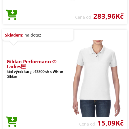
283,96Kč
Cena od
Skladem:
na dotaz
Gildan Performance®
Ladies
kód výrobku:
giL43800wh-s
White
Gildan
15,09Kč
Cena od