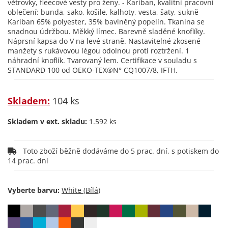
větrovky, fleecové vesty pro ženy. - Kariban, kvalitní pracovní
oblečení: bunda, sako, košile, kalhoty, vesta, šaty, sukně
Kariban 65% polyester, 35% bavlněný popelín. Tkanina se
snadnou údržbou. Měkký límec. Barevně sladěné knoflíky.
Náprsní kapsa do V na levé straně. Nastavitelné zkosené
manžety s rukávovou légou odolnou proti roztržení. 1
náhradní knoflík. Tvarovaný lem. Certifikace v souladu s
STANDARD 100 od OEKO-TEX®N° CQ1007/8, IFTH.
Skladem:
104 ks
Skladem v ext. skladu:
1.592 ks
Toto zboží běžně dodáváme do 5 prac. dní, s potiskem do
14 prac. dní
Vyberte barvu: