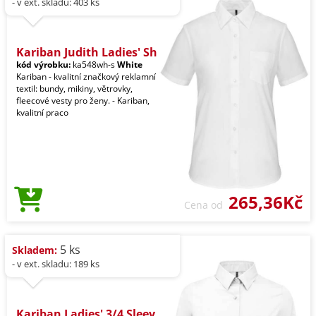
- v ext. skladu: 403 ks
Kariban Judith Ladies' Sh
kód výrobku:
ka548wh-s
White
Kariban - kvalitní značkový reklamní
textil: bundy, mikiny, větrovky,
fleecové vesty pro ženy. - Kariban,
kvalitní praco
265,36Kč
Cena od
5 ks
Skladem:
- v ext. skladu: 189 ks
Kariban Ladies' 3/4 Sleev