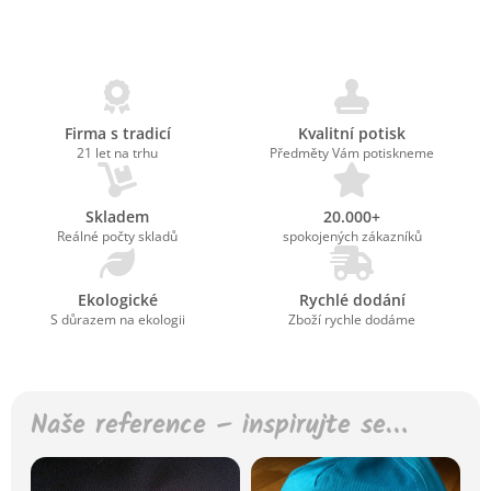
Firma s tradicí
Kvalitní potisk
21 let na trhu
Předměty Vám potiskneme
Skladem
20.000+
Reálné počty skladů
spokojených zákazníků
Ekologické
Rychlé dodání
S důrazem na ekologii
Zboží rychle dodáme
Naše reference – inspirujte se…