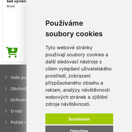
kód výrobku:
anl36pvwh-s
White
Anvil
Používáme
soubory cookies
Tyto webové stránky
57,21Kč
používají soubory cookies a
Cena od
další sledovací nástroje s
cílem vylepšení uživatelského
prostředí, zobrazení
Vaše poptávka
přizpůsobeného obsahu a
Obchodní podmínky
reklam, analýzy návštěvnosti
webových stránek a zjištění
Ochrana osobních údajú
zdroje návštěvnosti.
O nás
Souhlasím
Potisk reklamních předmětů
Odmítám