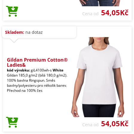
54,05Kč
Cena od
Skladem:
na dotaz
Gildan Premium Cotton®
Ladies&
kód výrobku:
giL4100wh-s
White
Gildan 185,0 g/m2 (bílá 180,0 g/m2).
100% bavlna Ringspun. Směs
bavlny/polyesteru pro několik barev.
Přechod na 100% čes
54,05Kč
Cena od