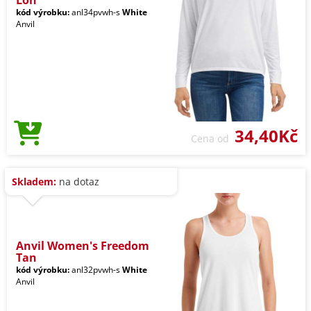
Lon
kód výrobku:
anl34pvwh-s
White
Anvil
34,40Kč
Cena od
Skladem:
na dotaz
Anvil Women's Freedom
Tan
kód výrobku:
anl32pvwh-s
White
Anvil