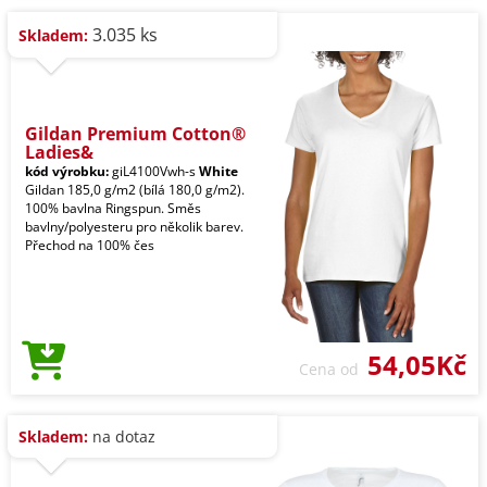
3.035 ks
Skladem:
Gildan Premium Cotton®
Ladies&
kód výrobku:
giL4100Vwh-s
White
Gildan 185,0 g/m2 (bílá 180,0 g/m2).
100% bavlna Ringspun. Směs
bavlny/polyesteru pro několik barev.
Přechod na 100% čes
54,05Kč
Cena od
Skladem:
na dotaz