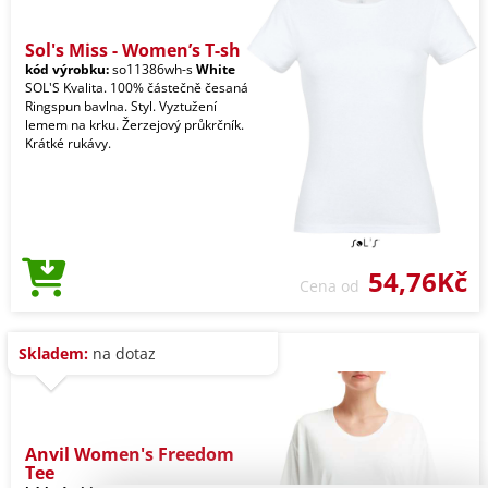
Sol's Miss - Women’s T-sh
kód výrobku:
so11386wh-s
White
SOL'S Kvalita. 100% částečně česaná
Ringspun bavlna. Styl. Vyztužení
lemem na krku. Žerzejový průkrčník.
Krátké rukávy.
54,76Kč
Cena od
Skladem:
na dotaz
Anvil Women's Freedom
Tee