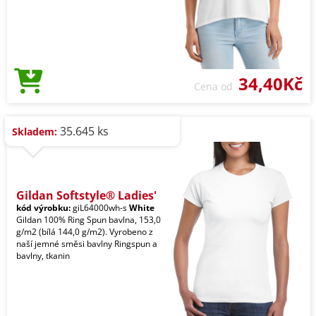
34,40Kč
Cena od
35.645 ks
Skladem:
Gildan Softstyle® Ladies'
kód výrobku:
giL64000wh-s
White
Gildan 100% Ring Spun bavlna, 153,0
g/m2 (bílá 144,0 g/m2). Vyrobeno z
naší jemné směsi bavlny Ringspun a
bavlny, tkanin