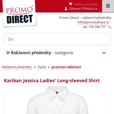
Košík je prázdný
Uživatel:
Přihlásit se
Promo Direct – reklamní předměty
info@promodirect.cz
tel. 776 706 777
Reklamní předměty
– kategorie
»
»
Reklamní předměty
Textil
pracovní oblečení
Kariban Jessica Ladies' Long-sleeved Shirt