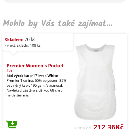
Mohlo by Vás také zajímat...
70 ks
Skladem:
- v ext. skladu: 108 ks
Premier Women's Pocket
Ta
kód výrobku:
pr171wh-s
White
Premier Tkanina. 65% polyester, 35%
bavlněný kepr. 195 gsm. Vlastnosti.
Navlékací zástěra s délkou 68 cm v
nejdelším mís
212,36Kč
Cena od