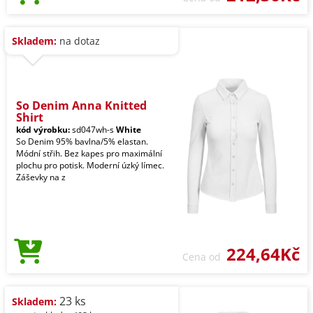
Skladem:
na dotaz
So Denim Anna Knitted
Shirt
kód výrobku:
sd047wh-s
White
So Denim 95% bavlna/5% elastan.
Módní střih. Bez kapes pro maximální
plochu pro potisk. Moderní úzký límec.
Záševky na z
224,64Kč
Cena od
23 ks
Skladem: