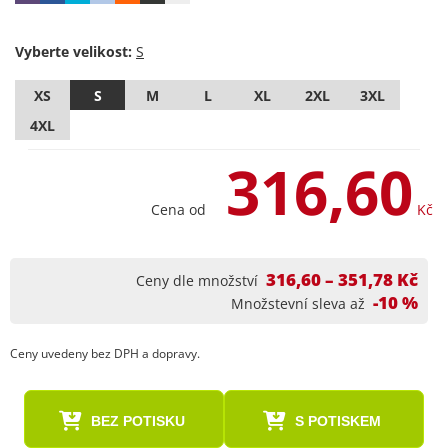
Vyberte velikost:
XS
S
M
L
XL
2XL
3XL
4XL
316,60
Cena od
Kč
316,60 – 351,78 Kč
Ceny dle množství
-10 %
Množstevní sleva až
Ceny uvedeny bez DPH a dopravy.
BEZ POTISKU
S POTISKEM