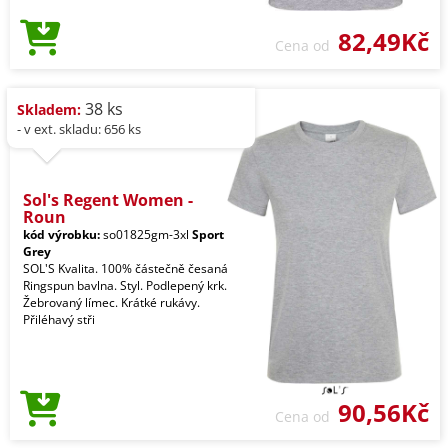
82,49Kč
Cena od
38 ks
Skladem:
- v ext. skladu: 656 ks
Sol's Regent Women -
Roun
kód výrobku:
so01825gm-3xl
Sport
Grey
SOL'S Kvalita. 100% částečně česaná
Ringspun bavlna. Styl. Podlepený krk.
Žebrovaný límec. Krátké rukávy.
Přiléhavý stři
90,56Kč
Cena od