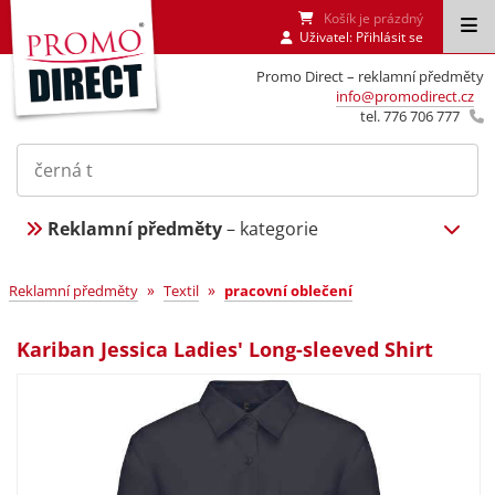
Košík je prázdný
Uživatel:
Přihlásit se
Promo Direct – reklamní předměty
info@promodirect.cz
tel. 776 706 777
Reklamní předměty
– kategorie
»
»
Reklamní předměty
Textil
pracovní oblečení
Kariban Jessica Ladies' Long-sleeved Shirt