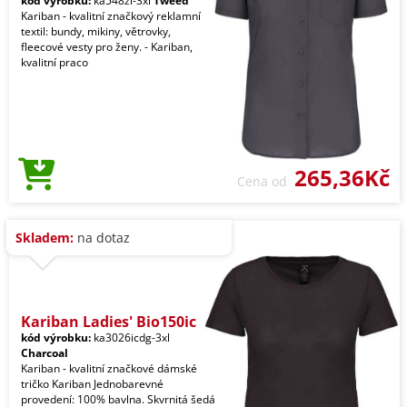
kód výrobku:
ka548zi-3xl
Tweed
Kariban - kvalitní značkový reklamní
textil: bundy, mikiny, větrovky,
fleecové vesty pro ženy. - Kariban,
kvalitní praco
265,36Kč
Cena od
Skladem:
na dotaz
Kariban Ladies' Bio150ic
kód výrobku:
ka3026icdg-3xl
Charcoal
Kariban - kvalitní značkové dámské
tričko Kariban Jednobarevné
provedení: 100% bavlna. Skvrnitá šedá