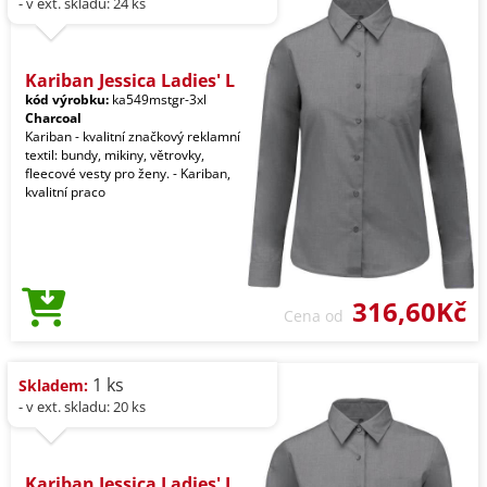
- v ext. skladu: 24 ks
Kariban Jessica Ladies' L
kód výrobku:
ka549mstgr-3xl
Charcoal
Kariban - kvalitní značkový reklamní
textil: bundy, mikiny, větrovky,
fleecové vesty pro ženy. - Kariban,
kvalitní praco
316,60Kč
Cena od
1 ks
Skladem:
- v ext. skladu: 20 ks
Kariban Jessica Ladies' L