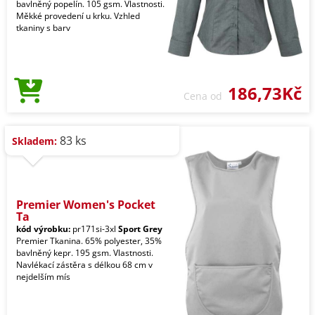
bavlněný popelín. 105 gsm. Vlastnosti.
Měkké provedení u krku. Vzhled
tkaniny s barv
186,73Kč
Cena od
83 ks
Skladem:
Premier Women's Pocket
Ta
kód výrobku:
pr171si-3xl
Sport Grey
Premier Tkanina. 65% polyester, 35%
bavlněný kepr. 195 gsm. Vlastnosti.
Navlékací zástěra s délkou 68 cm v
nejdelším mís