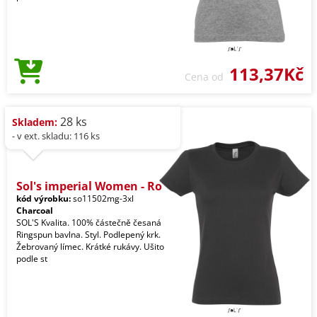
113,37Kč
Cena od
28 ks
Skladem:
- v ext. skladu: 116 ks
Sol's imperial Women - Ro
kód výrobku:
so11502mg-3xl
Charcoal
SOL'S Kvalita. 100% částečně česaná
Ringspun bavlna. Styl. Podlepený krk.
Žebrovaný límec. Krátké rukávy. Ušito
podle st