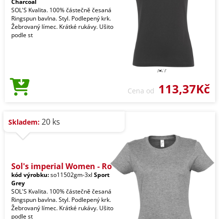
Charcoal
SOL'S Kvalita. 100% částečně česaná
Ringspun bavlna. Styl. Podlepený krk.
Žebrovaný límec. Krátké rukávy. Ušito
podle st
113,37Kč
Cena od
20 ks
Skladem:
Sol's imperial Women - Ro
kód výrobku:
so11502gm-3xl
Sport
Grey
SOL'S Kvalita. 100% částečně česaná
Ringspun bavlna. Styl. Podlepený krk.
Žebrovaný límec. Krátké rukávy. Ušito
podle st