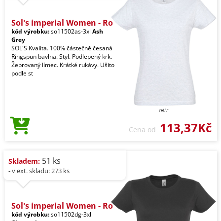
Sol's imperial Women - Ro
kód výrobku:
so11502as-3xl
Ash
Grey
SOL'S Kvalita. 100% částečně česaná
Ringspun bavlna. Styl. Podlepený krk.
Žebrovaný límec. Krátké rukávy. Ušito
podle st
113,37Kč
Cena od
51 ks
Skladem:
- v ext. skladu: 273 ks
Sol's imperial Women - Ro
kód výrobku:
so11502dg-3xl