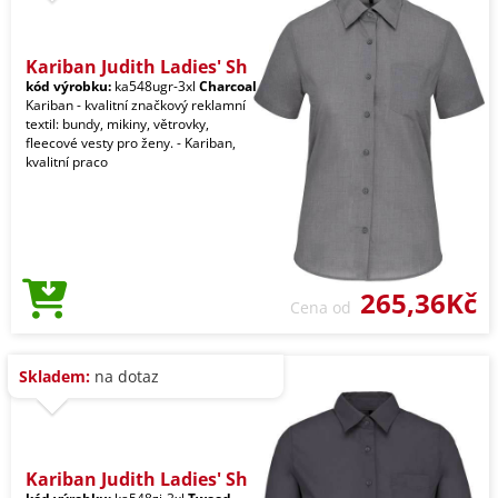
Kariban Judith Ladies' Sh
kód výrobku:
ka548ugr-3xl
Charcoal
Kariban - kvalitní značkový reklamní
textil: bundy, mikiny, větrovky,
fleecové vesty pro ženy. - Kariban,
kvalitní praco
265,36Kč
Cena od
Skladem:
na dotaz
Kariban Judith Ladies' Sh