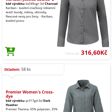
kód výrobku:
ka549ugr-3xl
Charcoal
Kariban - kvalitní značkový reklamní
textil: bundy, mikiny, větrovky,
fleecové vesty pro ženy. - Kariban,
kvalitní praco
316,60Kč
Cena od
58 ks
Skladem:
Premier Women's Cross-
dye
kód výrobku:
pr317gd-3xl
Dark
Heather
Premier Tkanina. 65% polyester, 35%