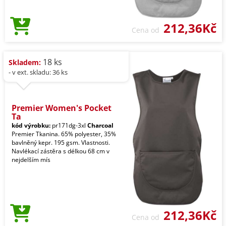
212,36Kč
Cena od
18 ks
Skladem:
- v ext. skladu: 36 ks
Premier Women's Pocket
Ta
kód výrobku:
pr171dg-3xl
Charcoal
Premier Tkanina. 65% polyester, 35%
bavlněný kepr. 195 gsm. Vlastnosti.
Navlékací zástěra s délkou 68 cm v
nejdelším mís
212,36Kč
Cena od