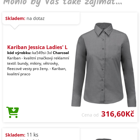
Mohlo by Vás také zajímat...
Skladem:
na dotaz
Kariban Jessica Ladies' L
kód výrobku:
ka549si-3xl
Charcoal
Kariban - kvalitní značkový reklamní
textil: bundy, mikiny, větrovky,
fleecové vesty pro ženy. - Kariban,
kvalitní praco
316,60Kč
Cena od
11 ks
Skladem: