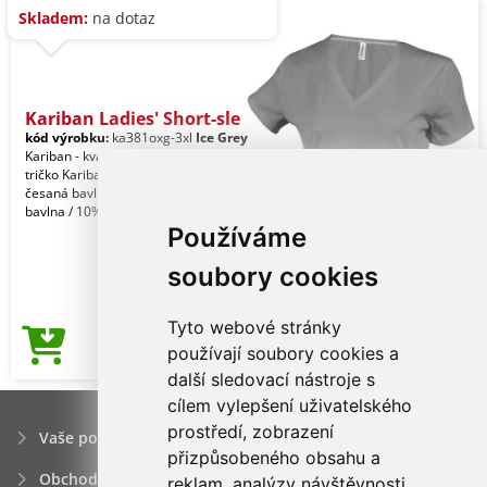
Skladem:
na dotaz
Kariban Ladies' Short-sle
kód výrobku:
ka381oxg-3xl
Ice Grey
Kariban - kvalitní značkové dámské
tričko Kariban 100% enzymem opraná
česaná bavlna (Oxfordská šedá: 90%
bavlna / 10% vi
Používáme
soubory cookies
Tyto webové stránky
126,71Kč
používají soubory cookies a
Cena od
další sledovací nástroje s
cílem vylepšení uživatelského
prostředí, zobrazení
Vaše poptávka
přizpůsobeného obsahu a
Obchodní podmínky
reklam, analýzy návštěvnosti