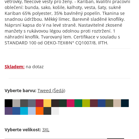
větrovky, fleecové vesty pro ženy. - Kariban, kvalitní pracovní
oblečení: bunda, sako, košile, kalhoty, vesta, šaty, sukně
Kariban 65% polyester, 35% bavlněný popelín. Tkanina se
snadnou údržbou. Měkký límec. Barevně sladěné knoflíky.
Náprsní kapsa do V na levé straně. Nastavitelné zkosené
manžety s rukávovou légou odolnou proti roztržení. 1
náhradní knoflík. Tvarovaný lem. Certifikace v souladu s
STANDARD 100 od OEKO-TEX®N° CQ1007/8, IFTH.
Skladem:
na dotaz
Vyberte barvu:
Vyberte velikost: