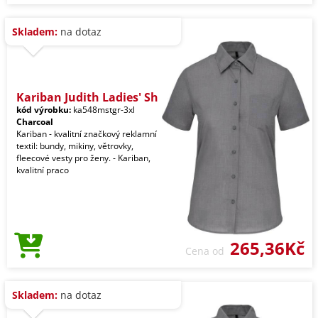
Skladem:
na dotaz
Kariban Judith Ladies' Sh
kód výrobku:
ka548mstgr-3xl
Charcoal
Kariban - kvalitní značkový reklamní
textil: bundy, mikiny, větrovky,
fleecové vesty pro ženy. - Kariban,
kvalitní praco
265,36Kč
Cena od
Skladem:
na dotaz