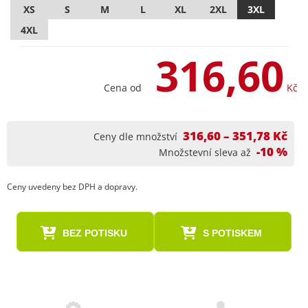
XS
S
M
L
XL
2XL
3XL
4XL
316,60
Cena od
Kč
316,60 – 351,78 Kč
Ceny dle množství
-10 %
Množstevní sleva až
Ceny uvedeny bez DPH a dopravy.
BEZ POTISKU
S POTISKEM