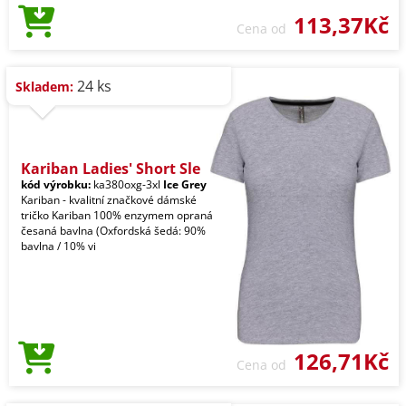
113,37Kč
Cena od
24 ks
Skladem:
Kariban Ladies' Short Sle
kód výrobku:
ka380oxg-3xl
Ice Grey
Kariban - kvalitní značkové dámské
tričko Kariban 100% enzymem opraná
česaná bavlna (Oxfordská šedá: 90%
bavlna / 10% vi
126,71Kč
Cena od