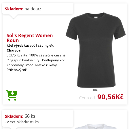
Skladem:
na dotaz
Sol's Regent Women -
Roun
kód výrobku:
so01825mg-3xl
Charcoal
SOL'S Kvalita. 100% částečně česaná
Ringspun bavlna. Styl. Podlepený krk.
Žebrovaný límec. Krátké rukávy.
Přiléhavý stři
90,56Kč
Cena od
66 ks
Skladem:
- v ext. skladu: 81 ks