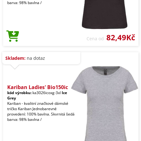
barva: 98% bavlna /
82,49Kč
Cena od
Skladem:
na dotaz
Kariban Ladies' Bio150ic
kód výrobku:
ka3026icoxg-3xl
Ice
Grey
Kariban - kvalitní značkové dámské
tričko Kariban Jednobarevné
provedení: 100% bavlna. Skvrnitá šedá
barva: 98% bavlna /