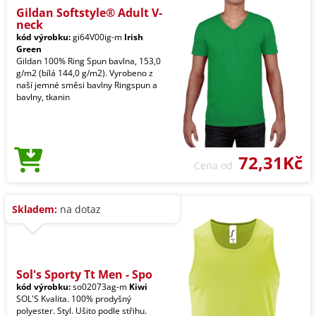
Gildan Softstyle® Adult V-
neck
kód výrobku:
gi64V00ig-m
Irish
Green
Gildan 100% Ring Spun bavlna, 153,0
g/m2 (bílá 144,0 g/m2). Vyrobeno z
naší jemné směsi bavlny Ringspun a
bavlny, tkanin
72,31Kč
Cena od
Skladem:
na dotaz
Sol's Sporty Tt Men - Spo
kód výrobku:
so02073ag-m
Kiwi
SOL'S Kvalita. 100% prodyšný
polyester. Styl. Ušito podle střihu.