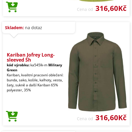
316,60Kč
Cena od
Skladem:
na dotaz
Kariban Jofrey Long-
sleeved Sh
kód výrobku:
ka545lk-m
Military
Green
Kariban, kvalitní pracovní oblečení:
bunda, sako, košile, kalhoty, vesta,
šaty, sukně a další Kariban 65%
polyester, 35%
316,60Kč
Cena od