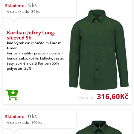
15 ks
Skladem:
- v ext. skladu: 34 ks
Kariban Jofrey Long-
sleeved Sh
kód výrobku:
ka545fo-m
Forest
Green
Kariban, kvalitní pracovní oblečení:
bunda, sako, košile, kalhoty, vesta,
šaty, sukně a další Kariban 65%
polyester, 35%
316,60Kč
Cena od
10 ks
Skladem:
- v ext. skladu: 140 ks