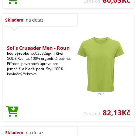
Cena od
Skladem:
na dotaz
Sol's Crusader Men - Roun
kód výrobku:
so03582ag-m
Kiwi
SOL'S Kvalita. 100% organická bavlna.
Přírodní povrchová úprava pro
jemnější a hladší pocit. Styl. 100%
bavlněný žebrova
82,13Kč
Cena od
Skladem:
na dotaz