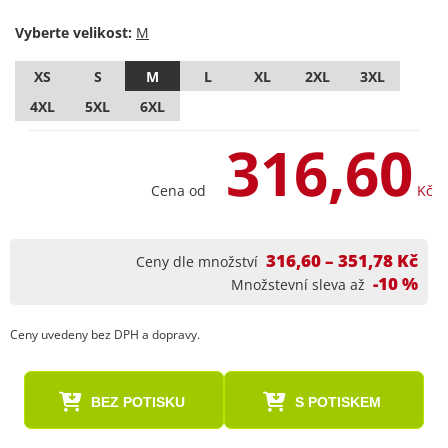
Vyberte velikost:
XS
S
M
L
XL
2XL
3XL
4XL
5XL
6XL
316,60
Cena od
Kč
316,60 – 351,78 Kč
Ceny dle množství
-10 %
Množstevní sleva až
Ceny uvedeny bez DPH a dopravy.
BEZ POTISKU
S POTISKEM