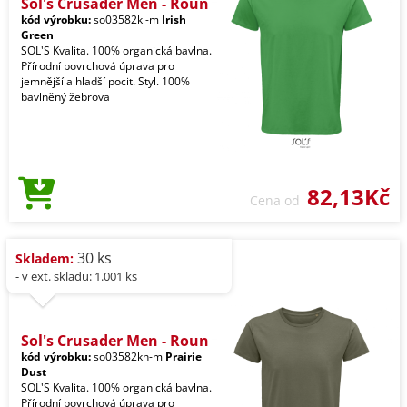
Sol's Crusader Men - Roun
kód výrobku:
so03582kl-m
Irish
Green
SOL'S Kvalita. 100% organická bavlna.
Přírodní povrchová úprava pro
jemnější a hladší pocit. Styl. 100%
bavlněný žebrova
82,13Kč
Cena od
30 ks
Skladem:
- v ext. skladu: 1.001 ks
Sol's Crusader Men - Roun
kód výrobku:
so03582kh-m
Prairie
Dust
SOL'S Kvalita. 100% organická bavlna.
Přírodní povrchová úprava pro