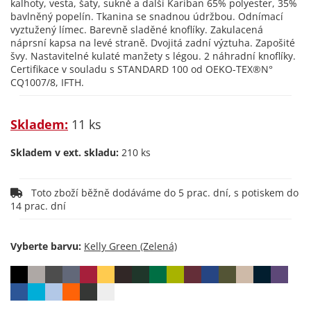
kalhoty, vesta, šaty, sukně a další Kariban 65% polyester, 35%
bavlněný popelín. Tkanina se snadnou údržbou. Odnímací
vyztužený límec. Barevně sladěné knoflíky. Zakulacená
náprsní kapsa na levé straně. Dvojitá zadní výztuha. Zapošité
švy. Nastavitelné kulaté manžety s légou. 2 náhradní knoflíky.
Certifikace v souladu s STANDARD 100 od OEKO-TEX®N°
CQ1007/8, IFTH.
Skladem:
11 ks
Skladem v ext. skladu:
210 ks
Toto zboží běžně dodáváme do 5 prac. dní, s potiskem do
14 prac. dní
Vyberte barvu: