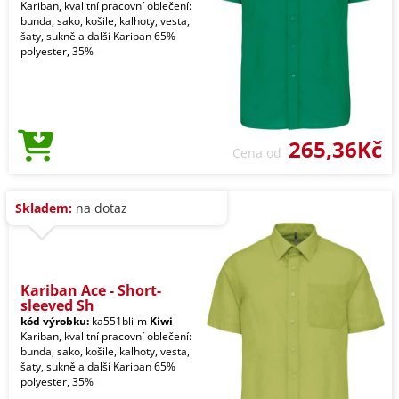
Kariban, kvalitní pracovní oblečení:
bunda, sako, košile, kalhoty, vesta,
šaty, sukně a další Kariban 65%
polyester, 35%
265,36Kč
Cena od
Skladem:
na dotaz
Kariban Ace - Short-
sleeved Sh
kód výrobku:
ka551bli-m
Kiwi
Kariban, kvalitní pracovní oblečení:
bunda, sako, košile, kalhoty, vesta,
šaty, sukně a další Kariban 65%
polyester, 35%