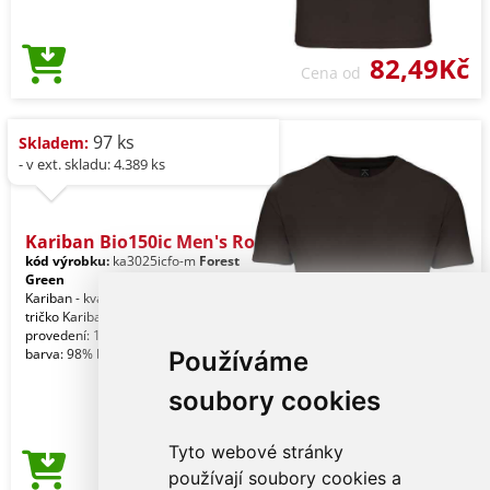
82,49Kč
Cena od
97 ks
Skladem:
- v ext. skladu: 4.389 ks
Kariban Bio150ic Men's Ro
kód výrobku:
ka3025icfo-m
Forest
Green
Kariban - kvalitní značkové pánské
tričko Kariban Jednobarevné
provedení: 100% bavlna. Skvrnitá šedá
barva: 98% bavlna
Používáme
soubory cookies
Tyto webové stránky
82,49Kč
používají soubory cookies a
Cena od