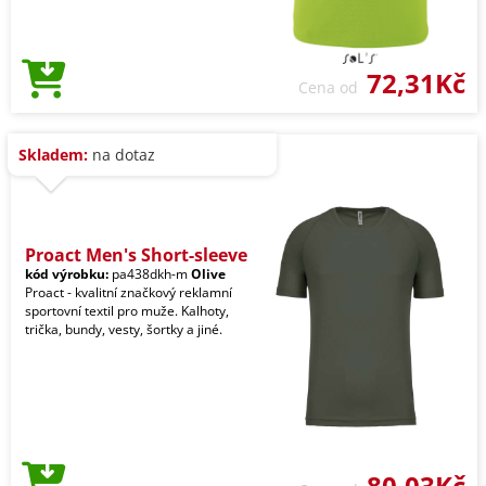
72,31Kč
Cena od
Skladem:
na dotaz
Proact Men's Short-sleeve
kód výrobku:
pa438dkh-m
Olive
Proact - kvalitní značkový reklamní
sportovní textil pro muže. Kalhoty,
trička, bundy, vesty, šortky a jiné.
80,03Kč