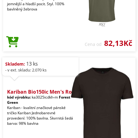
jemnější a hladší pocit. Styl. 100%
bavlněný žebrova
82,13Kč
Cena od
13 ks
Skladem:
- v ext. skladu: 2.070 ks
Kariban Bio150ic Men's Ro
kód výrobku:
ka3025icdkh-m
Forest
Green
Kariban - kvalitní značkové pánské
tričko Kariban Jednobarevné
provedení: 100% bavlna. Skvrnitá šedá
barva: 98% bavlna