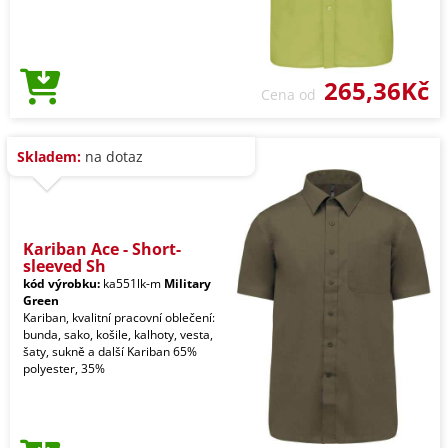
265,36Kč
Cena od
Skladem:
na dotaz
Kariban Ace - Short-
sleeved Sh
kód výrobku:
ka551lk-m
Military
Green
Kariban, kvalitní pracovní oblečení:
bunda, sako, košile, kalhoty, vesta,
šaty, sukně a další Kariban 65%
polyester, 35%