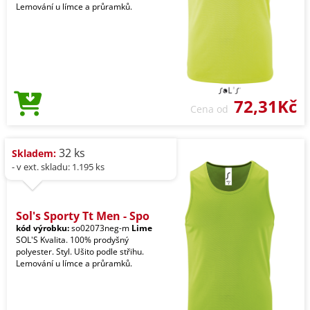
Lemování u límce a průramků.
72,31Kč
Cena od
32 ks
Skladem:
- v ext. skladu: 1.195 ks
Sol's Sporty Tt Men - Spo
kód výrobku:
so02073neg-m
Lime
SOL'S Kvalita. 100% prodyšný
polyester. Styl. Ušito podle střihu.
Lemování u límce a průramků.