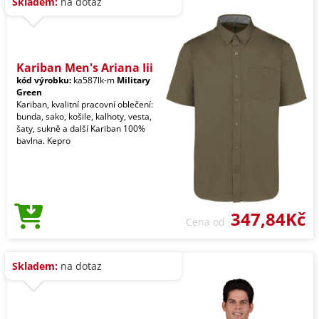
Skladem:
na dotaz
Kariban Men's Ariana Iii
kód výrobku:
ka587lk-m
Military
Green
Kariban, kvalitní pracovní oblečení:
bunda, sako, košile, kalhoty, vesta,
šaty, sukně a další Kariban 100%
bavlna. Kepro
347,84Kč
Cena od
Skladem:
na dotaz