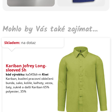
Mohlo by Vás také zajímat...
Skladem:
na dotaz
Kariban Jofrey Long-
sleeved Sh
kód výrobku:
ka545bli-m
Kiwi
Kariban, kvalitní pracovní oblečení:
bunda, sako, košile, kalhoty, vesta,
šaty, sukně a další Kariban 65%
polyester, 35%