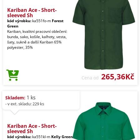
Kariban Ace - Short-
sleeved Sh
kód výrobku:
ka551fo-m
Forest
Green
Kariban, kvalitní pracovní oblečení:
bunda, sako, košile, kalhoty, vesta,
šaty, sukně a další Kariban 65%
polyester, 35%
265,36Kč
Cena od
1 ks
Skladem:
- v ext. skladu: 229 ks
Kariban Ace - Short-
sleeved Sh
kód výrobku:
ka551kl-m
Kelly Green