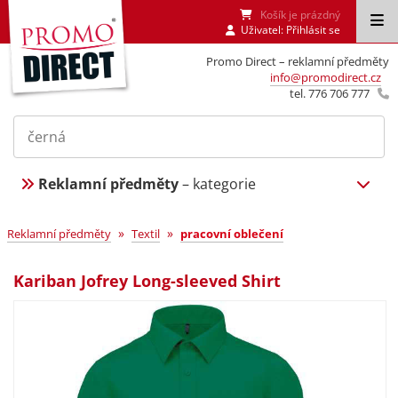
Košík je prázdný
Uživatel:
Přihlásit se
Promo Direct – reklamní předměty
info@promodirect.cz
tel. 776 706 777
Reklamní předměty
– kategorie
»
»
Reklamní předměty
Textil
pracovní oblečení
Kariban Jofrey Long-sleeved Shirt