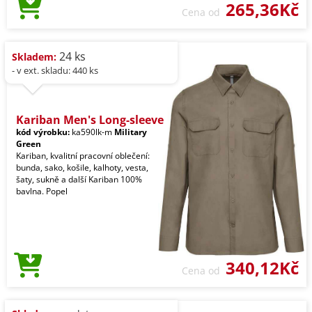
265,36Kč
Cena od
24 ks
Skladem:
- v ext. skladu: 440 ks
Kariban Men's Long-sleeve
kód výrobku:
ka590lk-m
Military
Green
Kariban, kvalitní pracovní oblečení:
bunda, sako, košile, kalhoty, vesta,
šaty, sukně a další Kariban 100%
bavlna. Popel
340,12Kč
Cena od