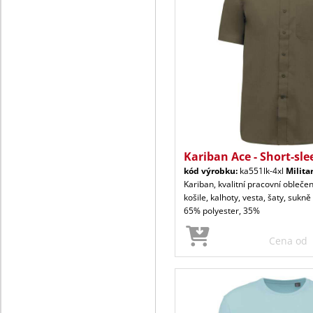
Kariban Ace - Short-sle
kód výrobku:
ka551lk-4xl
Milita
Kariban, kvalitní pracovní oblečen
košile, kalhoty, vesta, šaty, sukně
65% polyester, 35%
Cena od