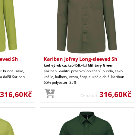
eeved Sh
Kariban Jofrey Long-sleeved Sh
kód výrobku:
ka545lk-4xl
Military Green
í: bunda, sako,
Kariban, kvalitní pracovní oblečení: bunda, sako,
 a další Kariban
košile, kalhoty, vesta, šaty, sukně a další Kariban
65% polyester, 35%
316,60Kč
316,60Kč
Cena od