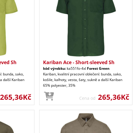
eved Sh
Kariban Ace - Short-sleeved Sh
kód výrobku:
ka551fo-4xl
Forest Green
í: bunda, sako,
Kariban, kvalitní pracovní oblečení: bunda, sako,
 a další Kariban
košile, kalhoty, vesta, šaty, sukně a další Kariban
65% polyester, 35%
265,36Kč
265,36Kč
Cena od