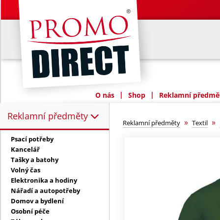
|
|
O nás
Shop
Reklamní předmět
Reklamní předměty
Reklamní předměty:
»
»
Reklamní předměty
Textil
Psací potřeby
Kancelář
Tašky a batohy
Volný čas
Elektronika a hodiny
Nářadí a autopotřeby
Domov a bydlení
Osobní péče