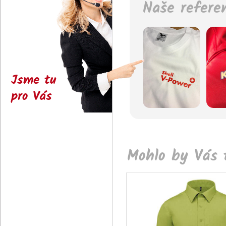
Naše refere
Jsme tu
pro Vás
Mohlo by Vás t