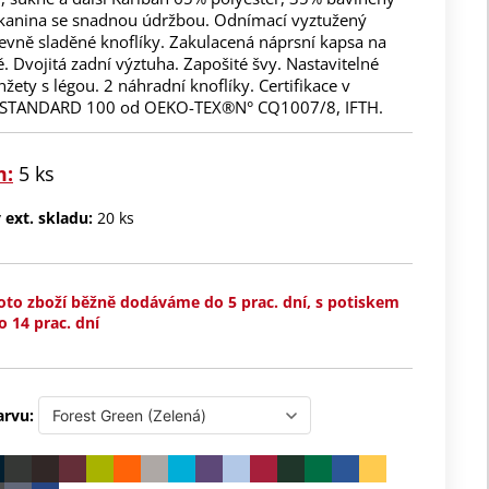
Tkanina se snadnou údržbou. Odnímací vyztužený
evně sladěné knoflíky. Zakulacená náprsní kapsa na
ě. Dvojitá zadní výztuha. Zapošité švy. Nastavitelné
žety s légou. 2 náhradní knoflíky. Certifikace v
s STANDARD 100 od OEKO-TEX®N° CQ1007/8, IFTH.
m:
5 ks
ext. skladu:
20 ks
oto zboží běžně dodáváme do 5 prac. dní, s potiskem
o 14 prac. dní
arvu: