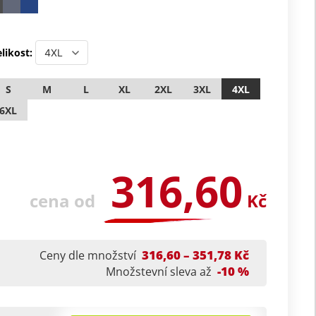
likost:
S
M
L
XL
2XL
3XL
4XL
6XL
316,60
cena od
Kč
316,60 – 351,78 Kč
Ceny dle množství
-10 %
Množstevní sleva až