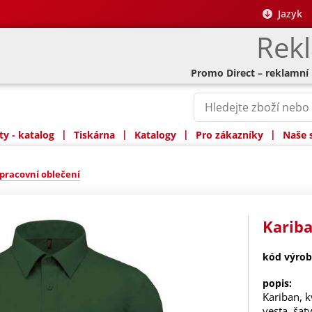
Jazyk
Rek
Promo Direct – reklamní
|
|
|
|
y - katalog
Tiskárna
Katalogy
Pro zákazníky
Naše 
pracovní oblečení
Kariba
kód výrob
popis:
Kariban, k
vesta, šat