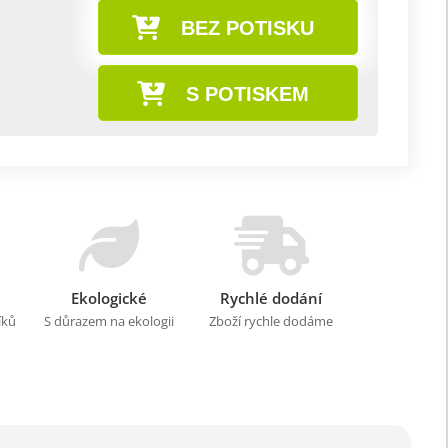
BEZ POTISKU
S POTISKEM
Ekologické
Rychlé dodání
íků
S důrazem na ekologii
Zboží rychle dodáme