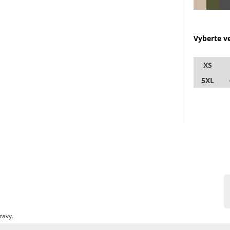
Vyberte ve
XS
5XL
ravy.