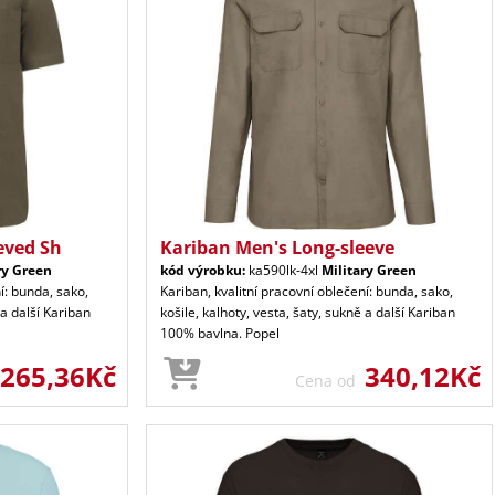
eved Sh
Kariban Men's Long-sleeve
ry Green
kód výrobku:
ka590lk-4xl
Military Green
í: bunda, sako,
Kariban, kvalitní pracovní oblečení: bunda, sako,
 a další Kariban
košile, kalhoty, vesta, šaty, sukně a další Kariban
100% bavlna. Popel
265,36Kč
340,12Kč
Cena od