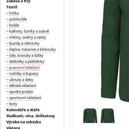
Zábava a hry
Textil
− trička
− polokošile
− košile
− kalhoty, šortky a sukně
− mikiny, svetry a vesty
− bundy a větrovky
− čepice, rukavice a klobouky
− šály, kravaty a šátky
− deštníky a pláštěnky
− pracovní oblečení
− ručníky a župany
− ubrusy a deky
− dětské oblečení
− spodní prádlo
− sportovní oblečení
− boty
Kalendáře a diáře
Sladkosti, vína, delikatesy
Výroba na zakázku
Vánoce