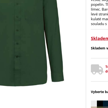
popelín. 
límec. Bar
levé stran
kulaté man
souladu 
Sklade
Skladem v 
T
d
Vyberte b