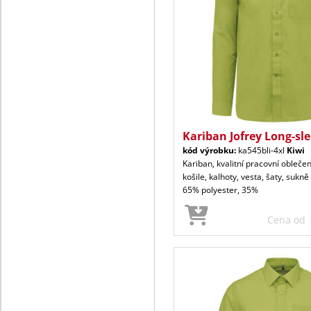
Kariban Jofrey Long-sl
kód výrobku:
ka545bli-4xl
Kiwi
Kariban, kvalitní pracovní oblečen
košile, kalhoty, vesta, šaty, sukně
65% polyester, 35%
Cena od