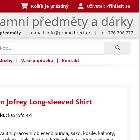
Košík je prázdný
Uživatel:
Přihlásit se
lamní předměty a dárky
 předměty
| e-mail:
info@promodirect.cz
| tel: 776 706 777
|
|
služby
Vaše poptávka
Kontakt
n Jofrey Long-sleeved Shirt
ku:
ka545fo-4xl
valitní pracovní oblečení: bunda, sako, košile, kalhoty,
y, sukně a další Kariban 65% polyester, 35% bavlněný