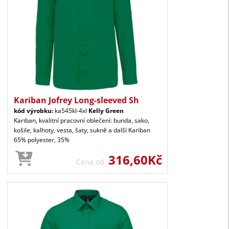
Kariban Jofrey Long-sleeved Sh
kód výrobku:
ka545kl-4xl
Kelly Green
Kariban, kvalitní pracovní oblečení: bunda, sako,
košile, kalhoty, vesta, šaty, sukně a další Kariban
65% polyester, 35%
316,60Kč
Cena od