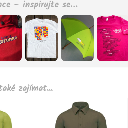
nce – inspirujte se…
aké zajímat...