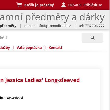
Košík je prázdný
Uživatel:
Přihlásit se
lamní předměty a dárky
 předměty
| e-mail:
info@promodirect.cz
| tel: 776 706 777
|
|
služby
Vaše poptávka
Kontakt
n Jessica Ladies' Long-sleeved
ku:
ka549fo-xl