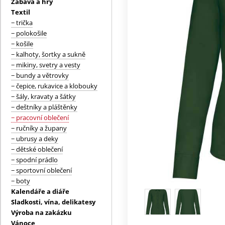
Zábava a hry
Textil
− trička
− polokošile
− košile
− kalhoty, šortky a sukně
− mikiny, svetry a vesty
− bundy a větrovky
− čepice, rukavice a klobouky
− šály, kravaty a šátky
− deštníky a pláštěnky
− pracovní oblečení
− ručníky a župany
− ubrusy a deky
− dětské oblečení
− spodní prádlo
− sportovní oblečení
− boty
Kalendáře a diáře
Sladkosti, vína, delikatesy
Výroba na zakázku
Vánoce