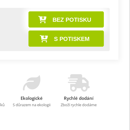
BEZ POTISKU
S POTISKEM
Ekologické
Rychlé dodání
íků
S důrazem na ekologii
Zboží rychle dodáme