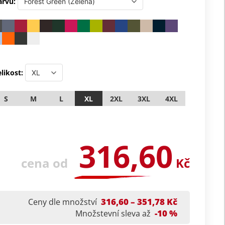
arvu:
likost:
S
M
L
XL
2XL
3XL
4XL
316,60
cena od
Kč
316,60 – 351,78 Kč
Ceny dle množství
-10 %
Množstevní sleva až