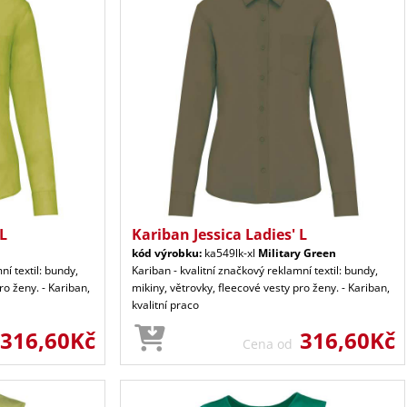
 L
Kariban Jessica Ladies' L
kód výrobku:
ka549lk-xl
Military Green
ní textil: bundy,
Kariban - kvalitní značkový reklamní textil: bundy,
ro ženy. - Kariban,
mikiny, větrovky, fleecové vesty pro ženy. - Kariban,
kvalitní praco
316,60Kč
316,60Kč
Cena od