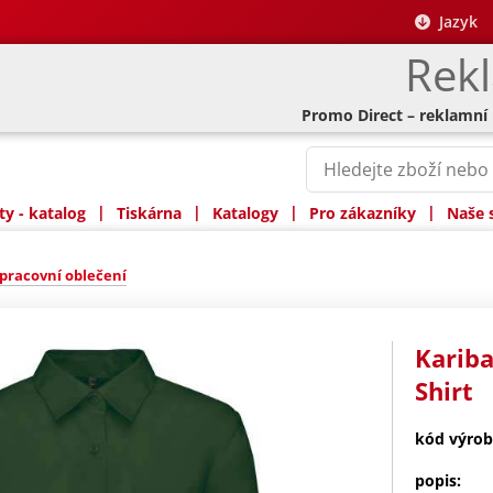
Jazyk
Rek
Promo Direct – reklamní
|
|
|
|
y - katalog
Tiskárna
Katalogy
Pro zákazníky
Naše 
pracovní oblečení
Kariba
Shirt
kód výrob
popis: