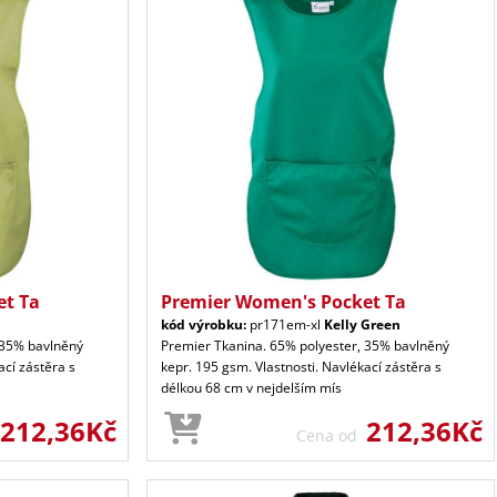
et Ta
Premier Women's Pocket Ta
kód výrobku:
pr171em-xl
Kelly Green
 35% bavlněný
Premier Tkanina. 65% polyester, 35% bavlněný
ací zástěra s
kepr. 195 gsm. Vlastnosti. Navlékací zástěra s
délkou 68 cm v nejdelším mís
212,36Kč
212,36Kč
Cena od