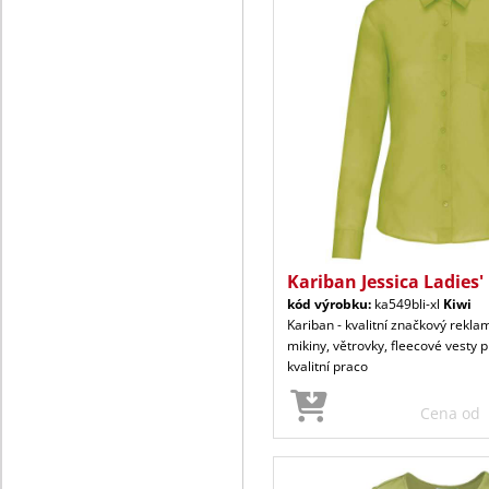
Kariban Jessica Ladies'
kód výrobku:
ka549bli-xl
Kiwi
Kariban - kvalitní značkový reklam
mikiny, větrovky, fleecové vesty p
kvalitní praco
Cena od