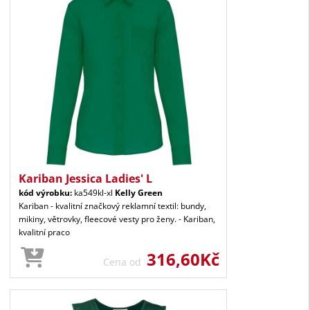
Kariban Jessica Ladies' L
kód výrobku:
ka549kl-xl
Kelly Green
Kariban - kvalitní značkový reklamní textil: bundy,
mikiny, větrovky, fleecové vesty pro ženy. - Kariban,
kvalitní praco
316,60Kč
Cena od