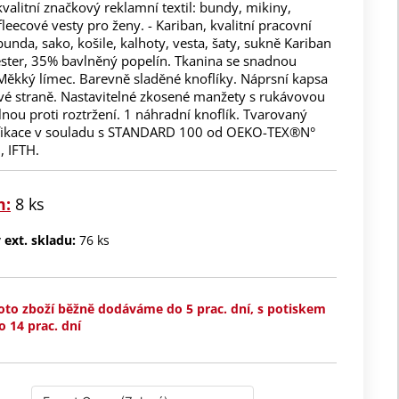
kvalitní značkový reklamní textil: bundy, mikiny,
fleecové vesty pro ženy. - Kariban, kvalitní pracovní
bunda, sako, košile, kalhoty, vesta, šaty, sukně Kariban
ster, 35% bavlněný popelín. Tkanina se snadnou
Měkký límec. Barevně sladěné knoflíky. Náprsní kapsa
evé straně. Nastavitelné zkosené manžety s rukávovou
nou proti roztržení. 1 náhradní knoflík. Tvarovaný
ifikace v souladu s STANDARD 100 od OEKO-TEX®N°
 IFTH.
m:
8 ks
ext. skladu:
76 ks
oto zboží běžně dodáváme do 5 prac. dní, s potiskem
o 14 prac. dní