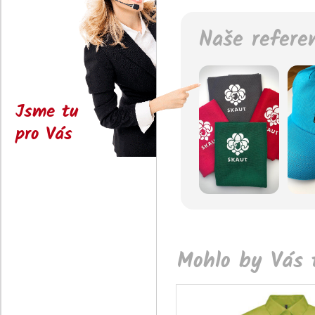
Naše refere
Jsme tu
pro Vás
Mohlo by Vás t