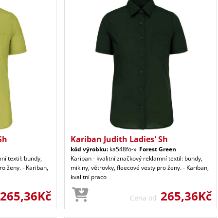
Sh
Kariban Judith Ladies' Sh
kód výrobku:
ka548fo-xl
Forest Green
ní textil: bundy,
Kariban - kvalitní značkový reklamní textil: bundy,
ro ženy. - Kariban,
mikiny, větrovky, fleecové vesty pro ženy. - Kariban,
kvalitní praco
265,36Kč
265,36Kč
Cena od