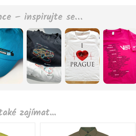
nce – inspirujte se…
aké zajímat...