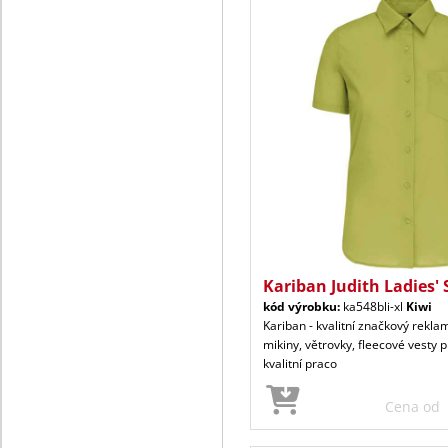
Kariban Judith Ladies' 
kód výrobku:
ka548bli-xl
Kiwi
Kariban - kvalitní značkový reklam
mikiny, větrovky, fleecové vesty p
kvalitní praco
Cena od