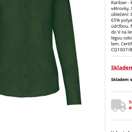
Kariban - 
větrovky, 
oblečení: 
65% polye
údržbou. 
do V na l
légou odol
lem. Cert
CQ1007/8,
Sklade
Skladem v 
T
d