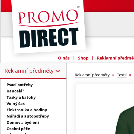
|
|
O nás
Shop
Reklamní předmět
Reklamní předměty
Reklamní předměty:
»
»
Reklamní předměty
Textil
Psací potřeby
Kancelář
Tašky a batohy
Volný čas
Elektronika a hodiny
Nářadí a autopotřeby
Domov a bydlení
Osobní péče