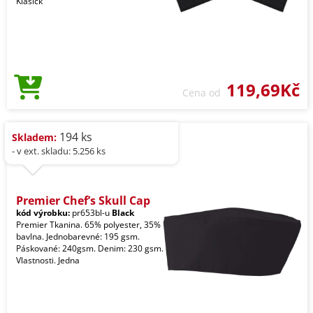
Klasick
119,69Kč
Cena od
194 ks
Skladem:
- v ext. skladu: 5.256 ks
Premier Chef’s Skull Cap
kód výrobku:
pr653bl-u
Black
Premier Tkanina. 65% polyester, 35%
bavlna. Jednobarevné: 195 gsm.
Páskované: 240gsm. Denim: 230 gsm.
Vlastnosti. Jedna