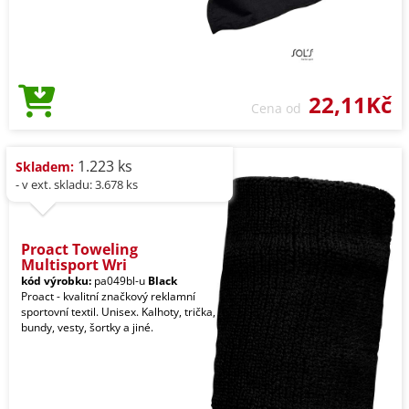
22,11Kč
Cena od
1.223 ks
Skladem:
- v ext. skladu: 3.678 ks
Proact Toweling
Multisport Wri
kód výrobku:
pa049bl-u
Black
Proact - kvalitní značkový reklamní
sportovní textil. Unisex. Kalhoty, trička,
bundy, vesty, šortky a jiné.