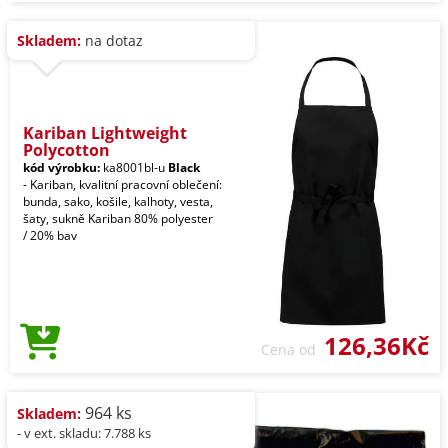
Skladem:
na dotaz
Kariban Lightweight
Polycotton
kód výrobku:
ka8001bl-u
Black
- Kariban, kvalitní pracovní oblečení:
bunda, sako, košile, kalhoty, vesta,
šaty, sukně Kariban 80% polyester
/ 20% bav
126,36Kč
Cena od
964 ks
Skladem:
- v ext. skladu: 7.788 ks