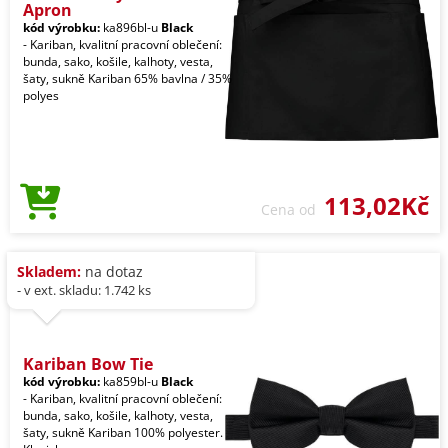
Apron
kód výrobku:
ka896bl-u
Black
- Kariban, kvalitní pracovní oblečení:
bunda, sako, košile, kalhoty, vesta,
šaty, sukně Kariban 65% bavlna / 35%
polyes
113,02Kč
Cena od
Skladem:
na dotaz
- v ext. skladu: 1.742 ks
Kariban Bow Tie
kód výrobku:
ka859bl-u
Black
- Kariban, kvalitní pracovní oblečení:
bunda, sako, košile, kalhoty, vesta,
šaty, sukně Kariban 100% polyester.