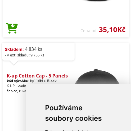
35,10Kč
Cena od
4.834 ks
Skladem:
- v ext. skladu: 9.755 ks
K-up Cotton Cap - 5 Panels
kód výrobku:
kp116bl-u
Black
K-UP - kvalitní značkové reklamní
čepice, rukavice a pokrývky hlavy.
Používáme
soubory cookies