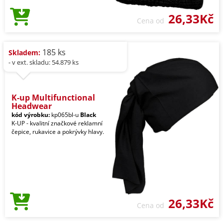
26,33Kč
Cena od
185 ks
Skladem:
- v ext. skladu: 54.879 ks
K-up Multifunctional
Headwear
kód výrobku:
kp065bl-u
Black
K-UP - kvalitní značkové reklamní
čepice, rukavice a pokrývky hlavy.
26,33Kč
Cena od