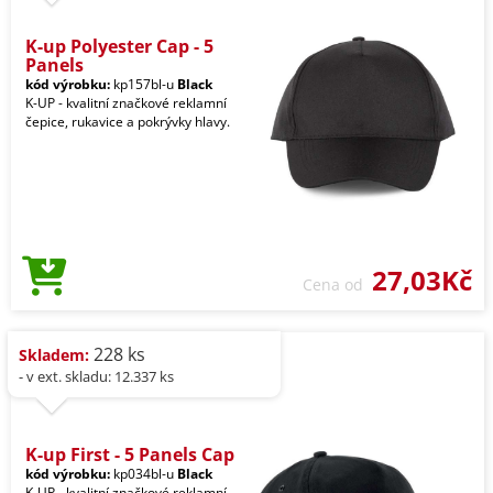
K-up Polyester Cap - 5
Panels
kód výrobku:
kp157bl-u
Black
K-UP - kvalitní značkové reklamní
čepice, rukavice a pokrývky hlavy.
27,03Kč
Cena od
228 ks
Skladem:
- v ext. skladu: 12.337 ks
K-up First - 5 Panels Cap
kód výrobku:
kp034bl-u
Black
K-UP - kvalitní značkové reklamní