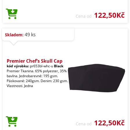
122,50Kč
Cena od
49 ks
Skladem:
Premier Chef’s Skull Cap
kód výrobku:
pr653bl-whc-u
Black
Premier Tkanina. 65% polyester, 35%
bavlna. Jednobarevné: 195 gsm.
Páskované: 240gsm. Denim: 230 gsm.
Vlastnosti. Jedna
122,50Kč
Cena od