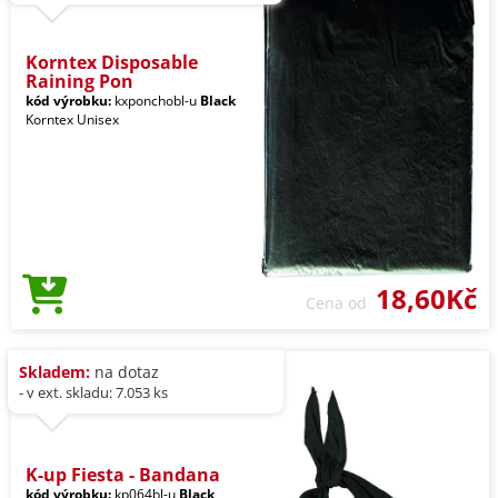
Korntex Disposable
Raining Pon
kód výrobku:
kxponchobl-u
Black
Korntex Unisex
18,60Kč
Cena od
Skladem:
na dotaz
- v ext. skladu: 7.053 ks
K-up Fiesta - Bandana
kód výrobku:
kp064bl-u
Black