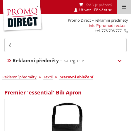
Košík je prázdný
Uživatel:
Přihlásit se
Promo Direct – reklamní předměty
info@promodirect.cz
tel. 776 706 777
Reklamní předměty
– kategorie
»
»
Reklamní předměty
Textil
pracovní oblečení
Premier 'essential' Bib Apron