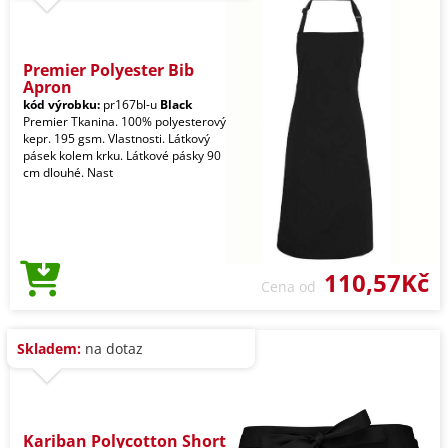
Premier Polyester Bib
Apron
kód výrobku:
pr167bl-u
Black
Premier Tkanina. 100% polyesterový
kepr. 195 gsm. Vlastnosti. Látkový
pásek kolem krku. Látkové pásky 90
cm dlouhé. Nast
110,57Kč
Cena od
Skladem:
na dotaz
Kariban Polycotton Short