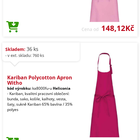
148,12Kč
Cena od
36 ks
Skladem:
- v ext. skladu: 760 ks
Kariban Polycotton Apron
Witho
kód výrobku:
ka8000fu-u
Heliconia
- Kariban, kvalitní pracovní oblečení:
bunda, sako, košile, kalhoty, vesta,
šaty, sukně Kariban 65% bavlna / 35%
polyes