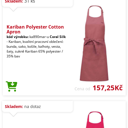
31 ks
Skladem:
Kariban Polyester Cotton
Apron
kód výrobku:
ka890mar-u
Coral Silk
- Kariban, kvalitní pracovní oblečení:
bunda, sako, košile, kalhoty, vesta,
šaty, sukně Kariban 65% polyester /
35% bav
157,25Kč
Cena od
Skladem:
na dotaz