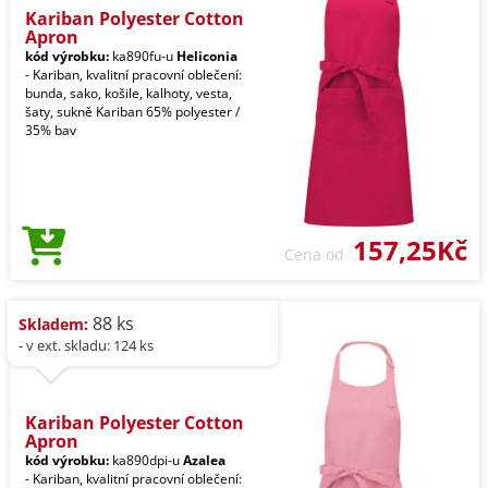
Kariban Polyester Cotton
Apron
kód výrobku:
ka890fu-u
Heliconia
- Kariban, kvalitní pracovní oblečení:
bunda, sako, košile, kalhoty, vesta,
šaty, sukně Kariban 65% polyester /
35% bav
157,25Kč
Cena od
88 ks
Skladem:
- v ext. skladu: 124 ks
Kariban Polyester Cotton
Apron
kód výrobku:
ka890dpi-u
Azalea
- Kariban, kvalitní pracovní oblečení: