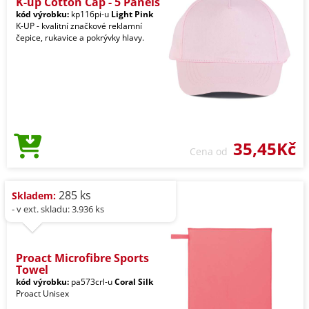
K-up Cotton Cap - 5 Panels
kód výrobku:
kp116pi-u
Light Pink
K-UP - kvalitní značkové reklamní
čepice, rukavice a pokrývky hlavy.
35,45Kč
Cena od
285 ks
Skladem:
- v ext. skladu: 3.936 ks
Proact Microfibre Sports
Towel
kód výrobku:
pa573crl-u
Coral Silk
Proact Unisex