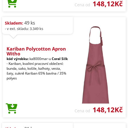
148,12Kč
Cena od
49 ks
Skladem:
- v ext. skladu: 3.349 ks
Kariban Polycotton Apron
Witho
kód výrobku:
ka8000mar-u
Coral Silk
- Kariban, kvalitní pracovní oblečení:
bunda, sako, košile, kalhoty, vesta,
šaty, sukně Kariban 65% bavlna / 35%
polyes
148,12Kč
Cena od