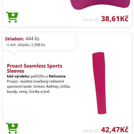
38,61Kč
Cena od
444 ks
Skladem:
- v ext. skladu: 2.398 ks
Proact Seamless Sports
Sleeves
kód výrobku:
pa032fu-u
Heliconia
Proact - kvalitní značkový reklamní
sportovní textil. Unisex. Kalhoty, trička,
bundy, vesty, šortky a jiné.
42,47Kč
Cena od