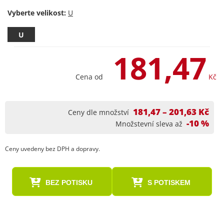
Vyberte velikost:
U
181,47
Cena od
Kč
181,47 – 201,63 Kč
Ceny dle množství
-10 %
Množstevní sleva až
Ceny uvedeny bez DPH a dopravy.
BEZ POTISKU
S POTISKEM