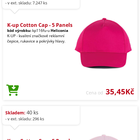
- v ext. skladu: 7.247 ks
K-up Cotton Cap - 5 Panels
kód výrobku:
kp116fu-u
Heliconia
K-UP - kvalitní značkové reklamní
čepice, rukavice a pokrývky hlavy.
35,45Kč
Cena od
40 ks
Skladem:
- v ext. skladu: 296 ks