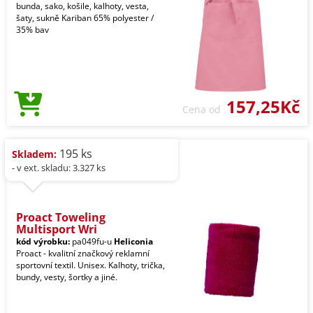
bunda, sako, košile, kalhoty, vesta,
šaty, sukně Kariban 65% polyester /
35% bav
157,25Kč
Cena od
195 ks
Skladem:
- v ext. skladu: 3.327 ks
Proact Toweling
Multisport Wri
kód výrobku:
pa049fu-u
Heliconia
Proact - kvalitní značkový reklamní
sportovní textil. Unisex. Kalhoty, trička,
bundy, vesty, šortky a jiné.