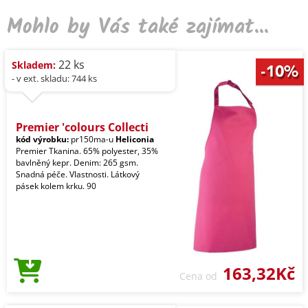
Mohlo by Vás také zajímat...
22 ks
Skladem:
- v ext. skladu: 744 ks
Premier 'colours Collecti
kód výrobku:
pr150ma-u
Heliconia
Premier Tkanina. 65% polyester, 35%
bavlněný kepr. Denim: 265 gsm.
Snadná péče. Vlastnosti. Látkový
pásek kolem krku. 90
163,32Kč
Cena od