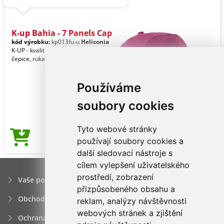
K-up Bahia - 7 Panels Cap
kód výrobku:
kp013fu-u
Heliconia
K-UP - kvalitní značkové reklamní
čepice, rukavice a pokrývky hlavy.
Používáme
soubory cookies
Tyto webové stránky
43,88Kč
používají soubory cookies a
Cena od
další sledovací nástroje s
cílem vylepšení uživatelského
prostředí, zobrazení
Vaše poptávka
přizpůsobeného obsahu a
Obchodní podmínky
reklam, analýzy návštěvnosti
webových stránek a zjištění
Ochrana osobních údajú