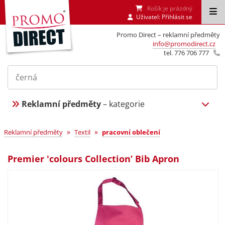
Košík je prázdný
Uživatel:
Přihlásit se
Promo Direct – reklamní předměty
info@promodirect.cz
tel. 776 706 777
Reklamní předměty
– kategorie
»
»
Reklamní předměty
Textil
pracovní oblečení
Premier 'colours Collection’ Bib Apron