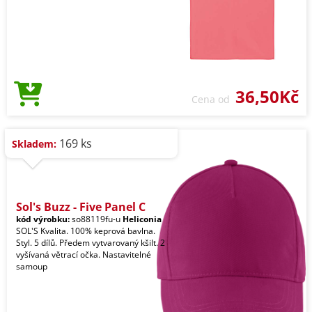
36,50Kč
Cena od
169 ks
Skladem:
Sol's Buzz - Five Panel C
kód výrobku:
so88119fu-u
Heliconia
SOL'S Kvalita. 100% keprová bavlna.
Styl. 5 dílů. Předem vytvarovaný kšilt. 2
vyšívaná větrací očka. Nastavitelné
samoup