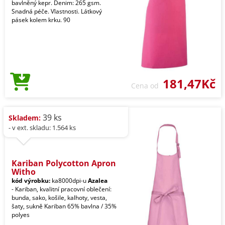
bavlněný kepr. Denim: 265 gsm.
Snadná péče. Vlastnosti. Látkový
pásek kolem krku. 90
181,47Kč
Cena od
39 ks
Skladem:
- v ext. skladu: 1.564 ks
Kariban Polycotton Apron
Witho
kód výrobku:
ka8000dpi-u
Azalea
- Kariban, kvalitní pracovní oblečení:
bunda, sako, košile, kalhoty, vesta,
šaty, sukně Kariban 65% bavlna / 35%
polyes