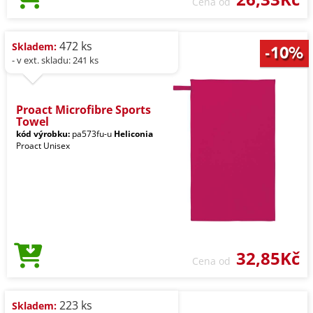
Cena od
472 ks
Skladem:
- v ext. skladu: 241 ks
Proact Microfibre Sports
Towel
kód výrobku:
pa573fu-u
Heliconia
Proact Unisex
32,85Kč
Cena od
223 ks
Skladem: