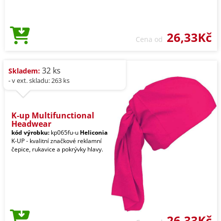
26,33Kč
Cena od
32 ks
Skladem:
- v ext. skladu: 263 ks
K-up Multifunctional
Headwear
kód výrobku:
kp065fu-u
Heliconia
K-UP - kvalitní značkové reklamní
čepice, rukavice a pokrývky hlavy.
26,33Kč