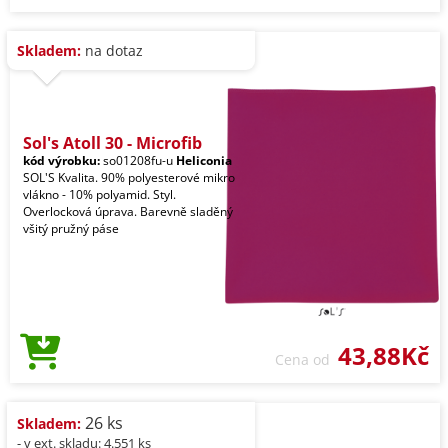
Skladem:
na dotaz
Sol's Atoll 30 - Microfib
kód výrobku:
so01208fu-u
Heliconia
SOL'S Kvalita. 90% polyesterové mikro
vlákno - 10% polyamid. Styl.
Overlocková úprava. Barevně sladěný
všitý pružný páse
43,88Kč
Cena od
26 ks
Skladem:
- v ext. skladu: 4.551 ks