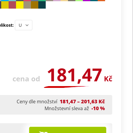
likost:
181,47
cena od
Kč
181,47 – 201,63 Kč
Ceny dle množství
-10 %
Množstevní sleva až