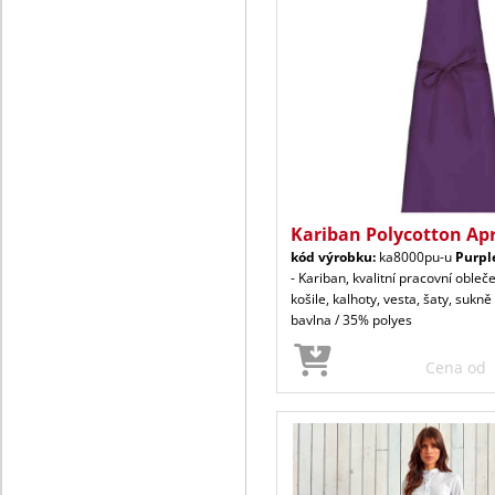
Kariban Polycotton Ap
kód výrobku:
ka8000pu-u
Purpl
- Kariban, kvalitní pracovní obleč
košile, kalhoty, vesta, šaty, sukn
bavlna / 35% polyes
Cena od