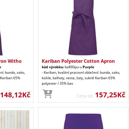
ron Witho
Kariban Polyester Cotton Apron
e
kód výrobku:
ka890pu-u
Purple
ení: bunda, sako,
- Kariban, kvalitní pracovní oblečení: bunda, sako,
ě Kariban 65%
košile, kalhoty, vesta, šaty, sukně Kariban 65%
polyester / 35% bav
148,12Kč
157,25Kč
Cena od