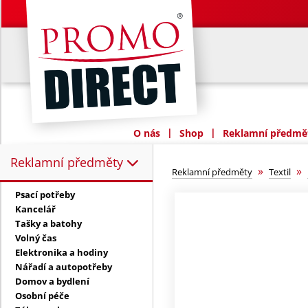
|
|
O nás
Shop
Reklamní předmět
Reklamní předměty
Reklamní předměty:
»
»
Reklamní předměty
Textil
Psací potřeby
Kancelář
Tašky a batohy
Volný čas
Elektronika a hodiny
Nářadí a autopotřeby
Domov a bydlení
Osobní péče