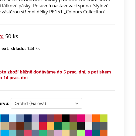
í látkové pásky. Posuvná nastavovací spona. Stylově
 zástěrou střední délky PR151 „Colours Collection“.
m:
50 ks
ext. skladu:
144 ks
oto zboží běžně dodáváme do 5 prac. dní, s potiskem
o 14 prac. dní
arvu: