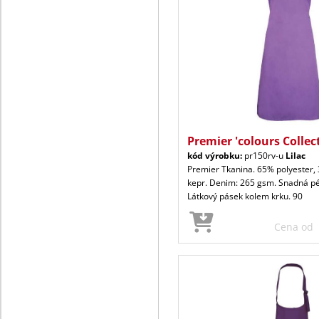
Premier 'colours Collec
kód výrobku:
pr150rv-u
Lilac
Premier Tkanina. 65% polyester,
kepr. Denim: 265 gsm. Snadná péč
Látkový pásek kolem krku. 90
Cena od