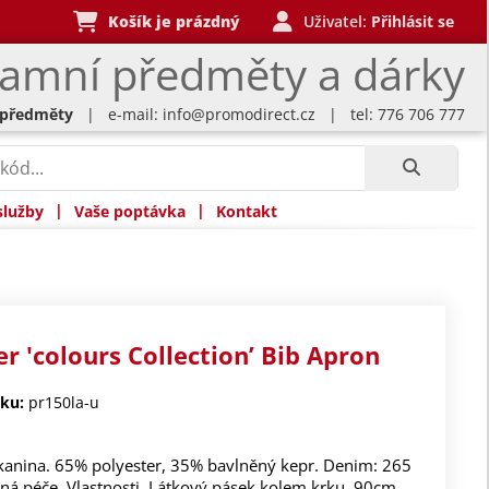
Košík je prázdný
Uživatel:
Přihlásit se
lamní předměty a dárky
 předměty
| e-mail:
info@promodirect.cz
| tel: 776 706 777
|
|
služby
Vaše poptávka
Kontakt
r 'colours Collection’ Bib Apron
ku:
pr150la-u
kanina. 65% polyester, 35% bavlněný kepr. Denim: 265
ná péče. Vlastnosti. Látkový pásek kolem krku. 90cm