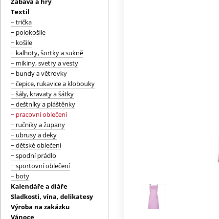
Zábava a hry
Textil
− trička
− polokošile
− košile
− kalhoty, šortky a sukně
− mikiny, svetry a vesty
− bundy a větrovky
− čepice, rukavice a klobouky
− šály, kravaty a šátky
− deštníky a pláštěnky
− pracovní oblečení
− ručníky a župany
− ubrusy a deky
− dětské oblečení
− spodní prádlo
− sportovní oblečení
− boty
Kalendáře a diáře
Sladkosti, vína, delikatesy
Výroba na zakázku
Vánoce