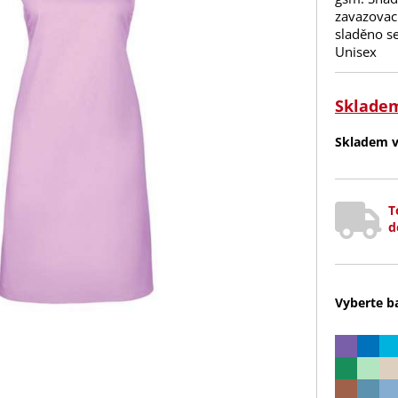
zavazovac
sladěno se
Unisex
Sklade
Skladem v 
T
d
Vyberte b