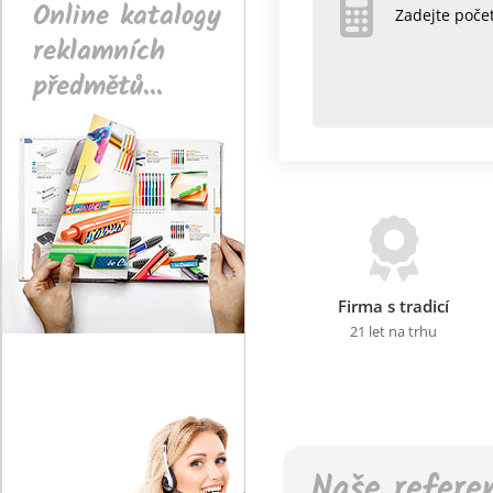
Online katalogy
Zadejte poč
reklamních
předmětů...
Firma s tradicí
21 let na trhu
Naše refere