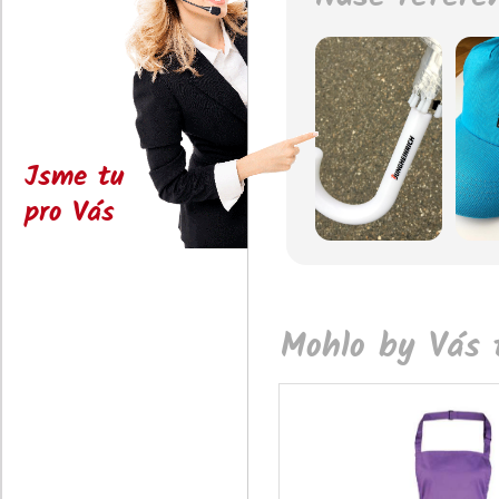
Jsme tu
pro Vás
Mohlo by Vás t