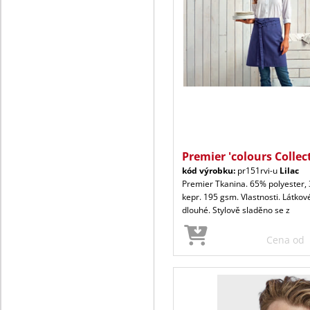
Premier 'colours Collec
kód výrobku:
pr151rvi-u
Lilac
Premier Tkanina. 65% polyester,
kepr. 195 gsm. Vlastnosti. Látko
dlouhé. Stylově sladěno se z
Cena od