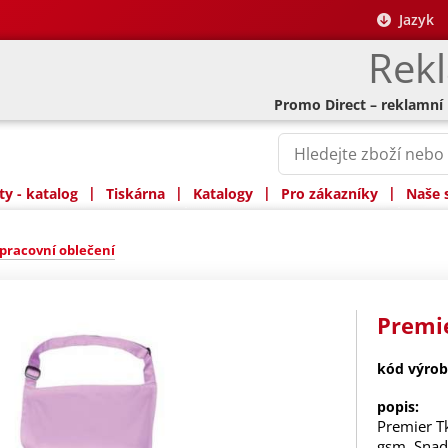
Jazyk
Rek
Promo Direct – reklamní
|
|
|
|
y - katalog
Tiskárna
Katalogy
Pro zákazníky
Naše 
pracovní oblečení
Premie
kód výrob
popis:
Premier T
gsm. Snad