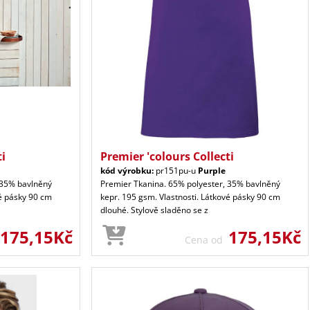
ti
Premier 'colours Collecti
kód výrobku:
pr151pu-u
Purple
 35% bavlněný
Premier Tkanina. 65% polyester, 35% bavlněný
vé pásky 90 cm
kepr. 195 gsm. Vlastnosti. Látkové pásky 90 cm
dlouhé. Stylově sladěno se z
175,15Kč
175,15Kč
Cena od