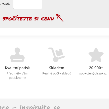
et kusů:
Kvalitní potisk
Skladem
20.000+
Předměty Vám
Reálné počty skladů
spokojených zákazn
potiskneme
nce – inspirujte se…