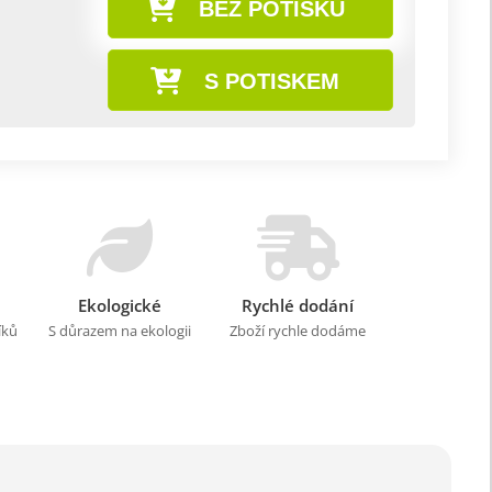
BEZ POTISKU
S POTISKEM
Ekologické
Rychlé dodání
íků
S důrazem na ekologii
Zboží rychle dodáme