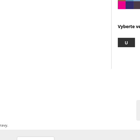
Vyberte ve
U
ravy.