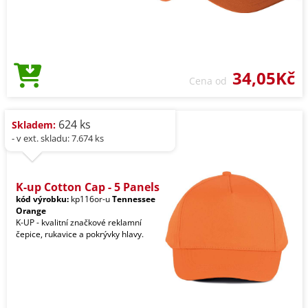
34,05Kč
Cena od
624 ks
Skladem:
- v ext. skladu: 7.674 ks
K-up Cotton Cap - 5 Panels
kód výrobku:
kp116or-u
Tennessee
Orange
K-UP - kvalitní značkové reklamní
čepice, rukavice a pokrývky hlavy.