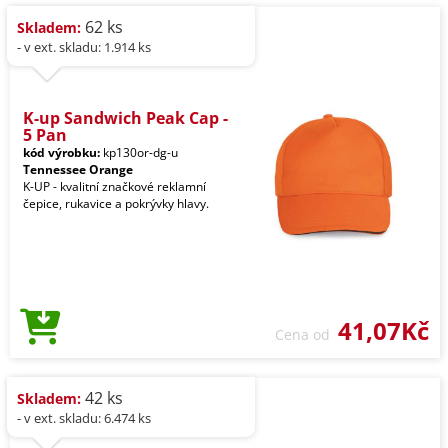
62 ks
Skladem:
- v ext. skladu: 1.914 ks
K-up Sandwich Peak Cap -
5 Pan
kód výrobku:
kp130or-dg-u
Tennessee Orange
K-UP - kvalitní značkové reklamní
čepice, rukavice a pokrývky hlavy.
41,07Kč
Cena od
42 ks
Skladem:
- v ext. skladu: 6.474 ks