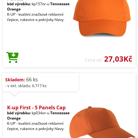
kód výrobku:
kp157or-u
Tennessee
Orange
K-UP - kvalitní značkové reklamní
čepice, rukavice a pokrývky hlavy.
27,03Kč
Cena od
66 ks
Skladem:
- v ext. skladu: 6.717 ks
K-up First - 5 Panels Cap
kód výrobku:
kp034or-u
Tennessee
Orange
K-UP - kvalitní značkové reklamní
čepice, rukavice a pokrývky hlavy.