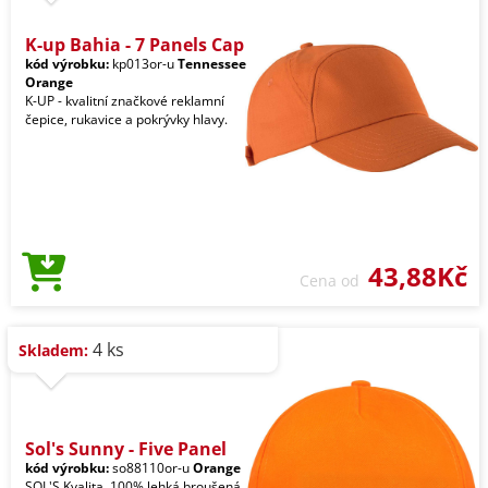
K-up Bahia - 7 Panels Cap
kód výrobku:
kp013or-u
Tennessee
Orange
K-UP - kvalitní značkové reklamní
čepice, rukavice a pokrývky hlavy.
43,88Kč
Cena od
4 ks
Skladem:
Sol's Sunny - Five Panel
kód výrobku:
so88110or-u
Orange
SOL'S Kvalita. 100% lehká broušená