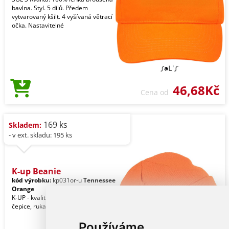
bavlna. Styl. 5 dílů. Předem
vytvarovaný kšilt. 4 vyšívaná větrací
očka. Nastavitelné
46,68Kč
Cena od
169 ks
Skladem:
- v ext. skladu: 195 ks
K-up Beanie
kód výrobku:
kp031or-u
Tennessee
Orange
K-UP - kvalitní značkové reklamní
čepice, rukavice a pokrývky hlavy.
Používáme