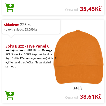
35,45Kč
Cena od
226 ks
Skladem:
- v ext. skladu: 23.699 ks
Sol's Buzz - Five Panel C
kód výrobku:
so88119or-u
Orange
SOL'S Kvalita. 100% keprová bavlna.
Styl. 5 dílů. Předem vytvarovaný kšilt. 2
vyšívaná větrací očka. Nastavitelné
samoup
38,61Kč
Cena od