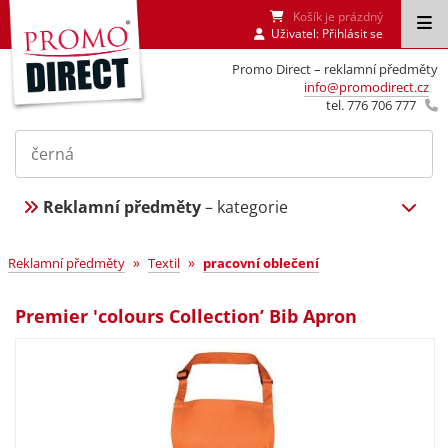
Košík je prázdný
Uživatel:
Přihlásit se
Promo Direct – reklamní předměty
info@promodirect.cz
tel. 776 706 777
Reklamní předměty
– kategorie
»
»
Reklamní předměty
Textil
pracovní oblečení
Premier 'colours Collection’ Bib Apron