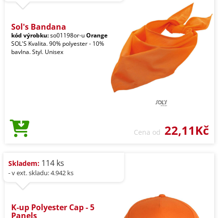
Sol's Bandana
kód výrobku:
so01198or-u
Orange
SOL'S Kvalita. 90% polyester - 10%
bavlna. Styl. Unisex
22,11Kč
Cena od
114 ks
Skladem:
- v ext. skladu: 4.942 ks
K-up Polyester Cap - 5
Panels