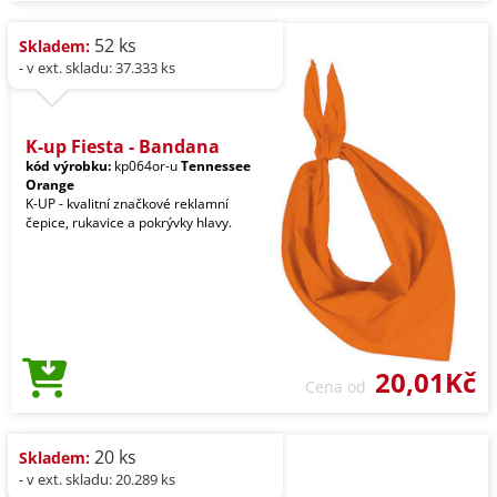
52 ks
Skladem:
- v ext. skladu: 37.333 ks
K-up Fiesta - Bandana
kód výrobku:
kp064or-u
Tennessee
Orange
K-UP - kvalitní značkové reklamní
čepice, rukavice a pokrývky hlavy.
20,01Kč
Cena od
20 ks
Skladem:
- v ext. skladu: 20.289 ks