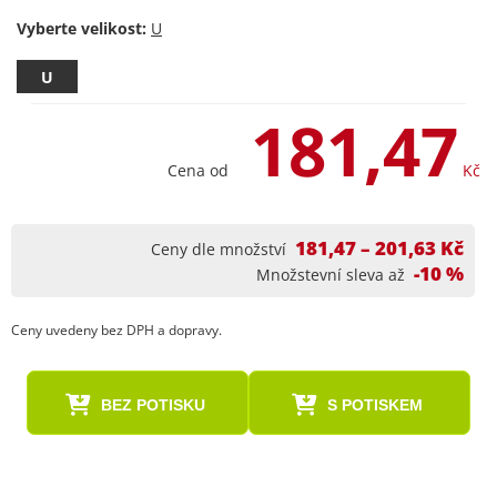
Vyberte velikost:
U
181,47
Cena od
Kč
181,47 – 201,63 Kč
Ceny dle množství
-10 %
Množstevní sleva až
Ceny uvedeny bez DPH a dopravy.
BEZ POTISKU
S POTISKEM