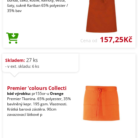
bunda, sako, košile, kalhoty, vesta,
šaty, sukně Kariban 65% polyester /
35% bav
157,25Kč
Cena od
27 ks
Skladem:
- v ext. skladu: 6 ks
Premier 'colours Collecti
kód výrobku:
pr155or-u
Orange
Premier Tkanina. 65% polyester, 35%
bavlněný kepr. 195 gsm. Vlastnosti.
Krátká barová zástěra. 90cm
zavazovací látkové p