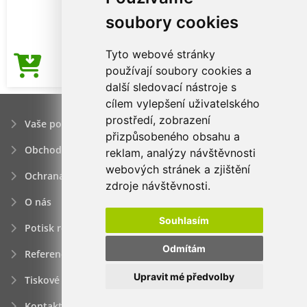
soubory cookies
Tyto webové stránky
47,39Kč
používají soubory cookies a
Cena od
další sledovací nástroje s
cílem vylepšení uživatelského
prostředí, zobrazení
Vaše poptávka
přizpůsobeného obsahu a
Obchodní podmínky
reklam, analýzy návštěvnosti
webových stránek a zjištění
Ochrana osobních údajú
zdroje návštěvnosti.
O nás
Souhlasím
Potisk reklamních předmětů
Odmítám
Reference
Upravit mé předvolby
Tiskové zprávy
Kontakt