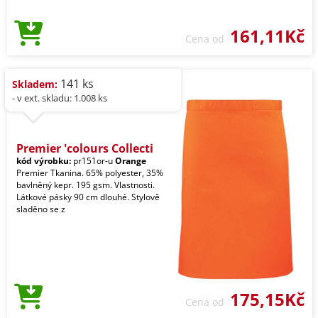
161,11Kč
Cena od
141 ks
Skladem:
- v ext. skladu: 1.008 ks
Premier 'colours Collecti
kód výrobku:
pr151or-u
Orange
Premier Tkanina. 65% polyester, 35%
bavlněný kepr. 195 gsm. Vlastnosti.
Látkové pásky 90 cm dlouhé. Stylově
sladěno se z
175,15Kč
Cena od