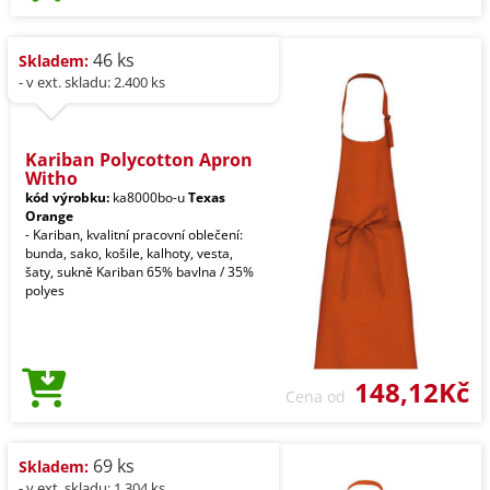
46 ks
Skladem:
- v ext. skladu: 2.400 ks
Kariban Polycotton Apron
Witho
kód výrobku:
ka8000bo-u
Texas
Orange
- Kariban, kvalitní pracovní oblečení:
bunda, sako, košile, kalhoty, vesta,
šaty, sukně Kariban 65% bavlna / 35%
polyes
148,12Kč
Cena od
69 ks
Skladem:
- v ext. skladu: 1.304 ks