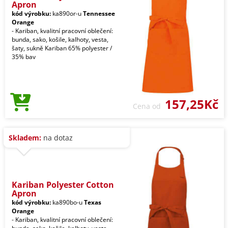
Apron
kód výrobku:
ka890or-u
Tennessee
Orange
- Kariban, kvalitní pracovní oblečení:
bunda, sako, košile, kalhoty, vesta,
šaty, sukně Kariban 65% polyester /
35% bav
157,25Kč
Cena od
Skladem:
na dotaz
Kariban Polyester Cotton
Apron
kód výrobku:
ka890bo-u
Texas
Orange
- Kariban, kvalitní pracovní oblečení: