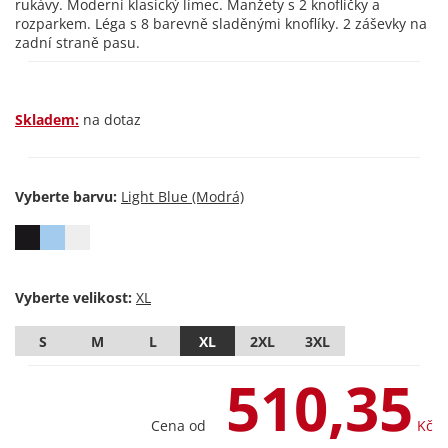
rukávy. Moderní klasický límec. Manžety s 2 knoflíčky a
rozparkem. Léga s 8 barevně sladěnými knoflíky. 2 záševky na
zadní straně pasu.
Skladem:
na dotaz
Vyberte barvu:
Vyberte velikost:
S
M
L
XL
2XL
3XL
510,35
Cena od
Kč