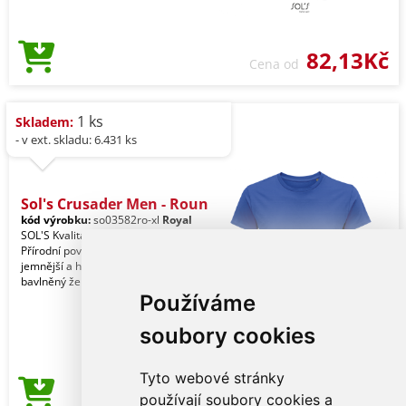
82,13Kč
Cena od
1 ks
Skladem:
- v ext. skladu: 6.431 ks
Sol's Crusader Men - Roun
kód výrobku:
so03582ro-xl
Royal
SOL'S Kvalita. 100% organická bavlna.
Přírodní povrchová úprava pro
jemnější a hladší pocit. Styl. 100%
bavlněný žebrova
Používáme
soubory cookies
Tyto webové stránky
82,13Kč
používají soubory cookies a
Cena od