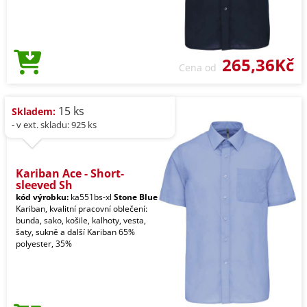
265,36Kč
Cena od
15 ks
Skladem:
- v ext. skladu: 925 ks
Kariban Ace - Short-
sleeved Sh
kód výrobku:
ka551bs-xl
Stone Blue
Kariban, kvalitní pracovní oblečení:
bunda, sako, košile, kalhoty, vesta,
šaty, sukně a další Kariban 65%
polyester, 35%