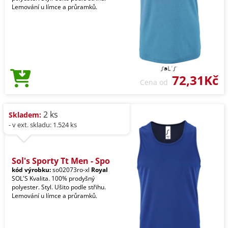
Lemování u límce a průramků.
72,31Kč
Cena od
2 ks
Skladem:
- v ext. skladu: 1.524 ks
Sol's Sporty Tt Men - Spo
kód výrobku:
so02073ro-xl
Royal
SOL'S Kvalita. 100% prodyšný
polyester. Styl. Ušito podle střihu.
Lemování u límce a průramků.