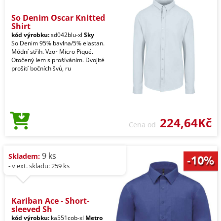
So Denim Oscar Knitted
Shirt
kód výrobku:
sd042blu-xl
Sky
So Denim 95% bavlna/5% elastan.
Módní střih. Vzor Micro Piqué.
Otočený lem s prošíváním. Dvojité
prošití bočních švů, ru
224,64Kč
Cena od
9 ks
Skladem:
- v ext. skladu: 259 ks
Kariban Ace - Short-
sleeved Sh
kód výrobku:
ka551cob-xl
Metro