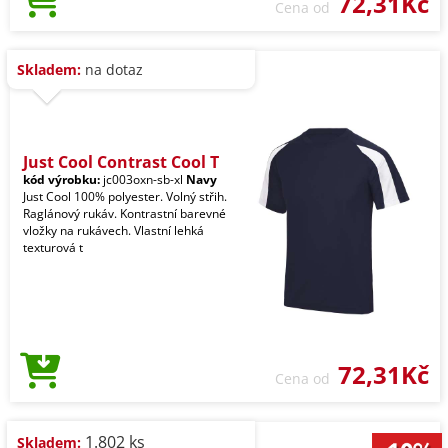
72,31Kč
Cena od
Skladem:
na dotaz
Just Cool Contrast Cool T
kód výrobku:
jc003oxn-sb-xl
Navy
Just Cool 100% polyester. Volný střih.
Raglánový rukáv. Kontrastní barevné
vložky na rukávech. Vlastní lehká
texturová t
72,31Kč
Cena od
1.802 ks
Skladem: