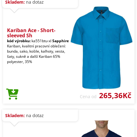
Skladem:
na dotaz
Kariban Ace - Short-
sleeved Sh
kód výrobku:
ka551btu-xl
Sapphire
Kariban, kvalitní pracovní oblečení:
bunda, sako, košile, kalhoty, vesta,
šaty, sukně a další Kariban 65%
polyester, 35%
265,36Kč
Cena od
Skladem:
na dotaz