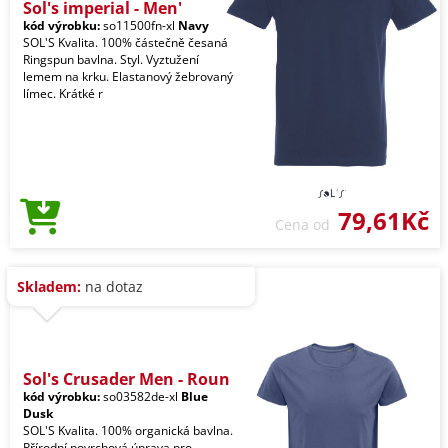
Sol's imperial - Men'
kód výrobku:
so11500fn-xl
Navy
SOL'S Kvalita. 100% částečně česaná
Ringspun bavlna. Styl. Vyztužení
lemem na krku. Elastanový žebrovaný
límec. Krátké r
79,61Kč
Cena od
Skladem:
na dotaz
Sol's Crusader Men - Roun
kód výrobku:
so03582de-xl
Blue
Dusk
SOL'S Kvalita. 100% organická bavlna.
Přírodní povrchová úprava pro