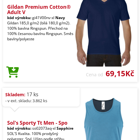
Gildan Premium Cotton®
Adult V
kód výrobku:
gi41V00nv-xl
Navy
Gildan 185,0 g/m2 (bílá 180,0 g/m2).
100% bavlna Ringspun. Přechod na
100% česanou bavlnu Ringspun. Směs
bavlny/polyeste
69,15Kč
Cena od
17 ks
Skladem:
- v ext. skladu: 3.862 ks
Sol's Sporty Tt Men - Spo
kód výrobku:
so02073aq-xl
Sapphire
SOL'S Kvalita. 100% prodyšný
polyester. Styl. Ušito podle střihu.