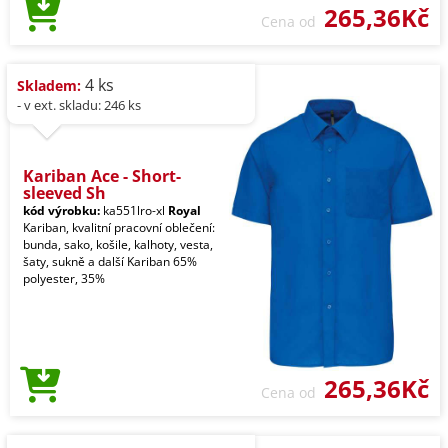
265,36Kč
Cena od
4 ks
Skladem:
- v ext. skladu: 246 ks
Kariban Ace - Short-
sleeved Sh
kód výrobku:
ka551lro-xl
Royal
Kariban, kvalitní pracovní oblečení:
bunda, sako, košile, kalhoty, vesta,
šaty, sukně a další Kariban 65%
polyester, 35%
265,36Kč
Cena od