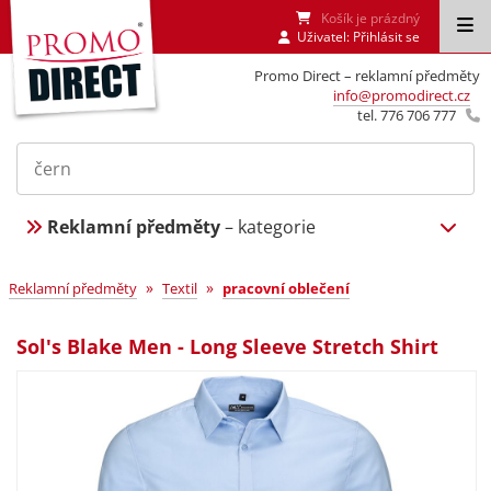
Košík je prázdný
Uživatel:
Přihlásit se
Promo Direct – reklamní předměty
info@promodirect.cz
tel. 776 706 777
Reklamní předměty
– kategorie
»
»
Reklamní předměty
Textil
pracovní oblečení
Sol's Blake Men - Long Sleeve Stretch Shirt