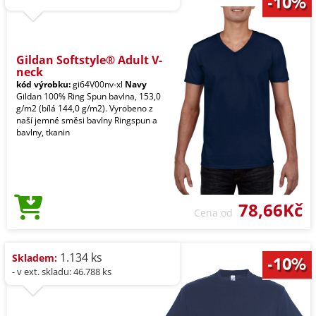
Gildan Softstyle® Adult V-
neck
kód výrobku:
gi64V00nv-xl
Navy
Gildan 100% Ring Spun bavlna, 153,0
g/m2 (bílá 144,0 g/m2). Vyrobeno z
naší jemné směsi bavlny Ringspun a
bavlny, tkanin
78,66Kč
Cena od
1.134 ks
Skladem:
- v ext. skladu: 46.788 ks