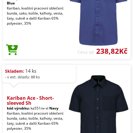
Blue
Kariban, kvalitní pracovní oblečení:
bunda, sako, košile, kalhoty, vesta,
šaty, sukně a další Kariban 65%
polyester, 35%
238,82Kč
Cena od
14 ks
Skladem:
- v ext. skladu: 88 ks
Kariban Ace - Short-
sleeved Sh
kód výrobku:
ka551nv-xl
Navy
Kariban, kvalitní pracovní oblečení:
bunda, sako, košile, kalhoty, vesta,
šaty, sukně a další Kariban 65%
polyester, 35%