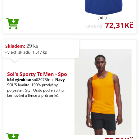
72,31Kč
Cena od
29 ks
Skladem:
- v ext. skladu: 1.517 ks
Sol's Sporty Tt Men - Spo
kód výrobku:
so02073fn-xl
Navy
SOL'S Kvalita. 100% prodyšný
polyester. Styl. Ušito podle střihu.
Lemování u límce a průramků.