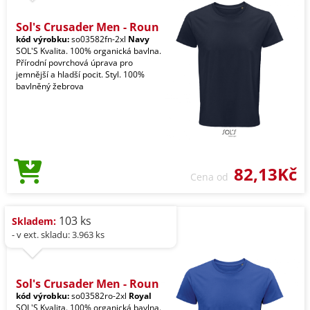
Sol's Crusader Men - Roun
kód výrobku:
so03582fn-2xl
Navy
SOL'S Kvalita. 100% organická bavlna.
Přírodní povrchová úprava pro
jemnější a hladší pocit. Styl. 100%
bavlněný žebrova
82,13Kč
Cena od
103 ks
Skladem:
- v ext. skladu: 3.963 ks
Sol's Crusader Men - Roun
kód výrobku:
so03582ro-2xl
Royal
SOL'S Kvalita. 100% organická bavlna.