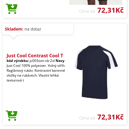
72,31Kč
Cena od
Skladem:
na dotaz
Just Cool Contrast Cool T
kód výrobku:
jc003oxn-sb-2xl
Navy
Just Cool 100% polyester. Volný střih.
Raglánový rukáv. Kontrastní barevné
vložky na rukávech. Vlastní lehká
texturová t
72,31Kč
Cena od