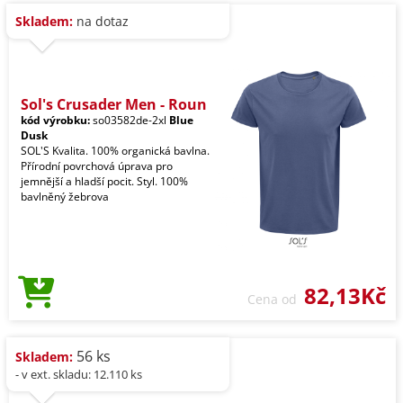
Skladem:
na dotaz
Sol's Crusader Men - Roun
kód výrobku:
so03582de-2xl
Blue
Dusk
SOL'S Kvalita. 100% organická bavlna.
Přírodní povrchová úprava pro
jemnější a hladší pocit. Styl. 100%
bavlněný žebrova
82,13Kč
Cena od
56 ks
Skladem:
- v ext. skladu: 12.110 ks