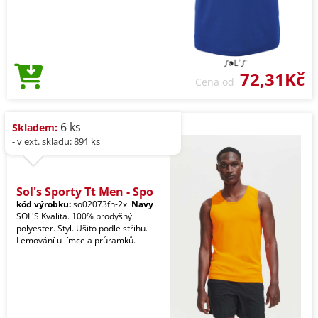
72,31Kč
Cena od
6 ks
Skladem:
- v ext. skladu: 891 ks
Sol's Sporty Tt Men - Spo
kód výrobku:
so02073fn-2xl
Navy
SOL'S Kvalita. 100% prodyšný
polyester. Styl. Ušito podle střihu.
Lemování u límce a průramků.