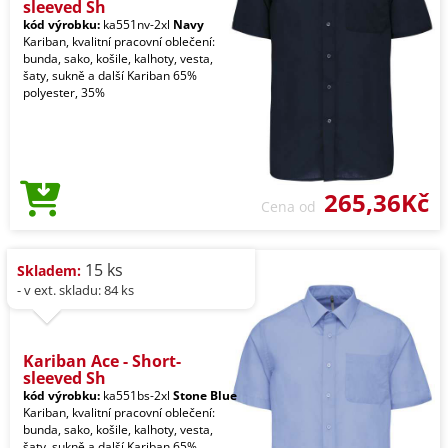
sleeved Sh
kód výrobku:
ka551nv-2xl
Navy
Kariban, kvalitní pracovní oblečení:
bunda, sako, košile, kalhoty, vesta,
šaty, sukně a další Kariban 65%
polyester, 35%
265,36Kč
Cena od
15 ks
Skladem:
- v ext. skladu: 84 ks
Kariban Ace - Short-
sleeved Sh
kód výrobku:
ka551bs-2xl
Stone Blue
Kariban, kvalitní pracovní oblečení:
bunda, sako, košile, kalhoty, vesta,
šaty, sukně a další Kariban 65%