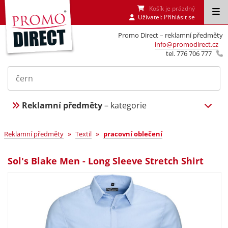
Košík je prázdný
Uživatel:
Přihlásit se
Promo Direct – reklamní předměty
info@promodirect.cz
tel. 776 706 777
Reklamní předměty
– kategorie
»
»
Reklamní předměty
Textil
pracovní oblečení
Sol's Blake Men - Long Sleeve Stretch Shirt