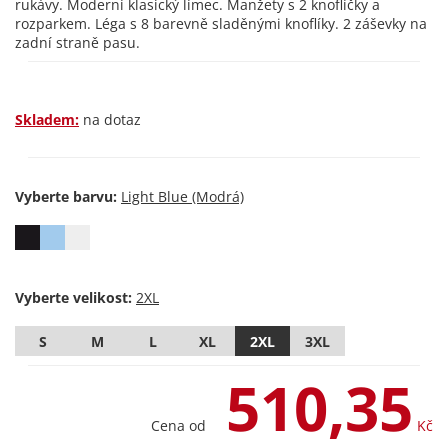
rukávy. Moderní klasický límec. Manžety s 2 knoflíčky a
rozparkem. Léga s 8 barevně sladěnými knoflíky. 2 záševky na
zadní straně pasu.
Skladem:
na dotaz
Vyberte barvu:
Vyberte velikost:
S
M
L
XL
2XL
3XL
510,35
Cena od
Kč