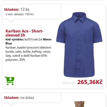
12 ks
Skladem:
- v ext. skladu: 150 ks
Kariban Ace - Short-
sleeved Sh
kód výrobku:
ka551cob-2xl
Metro
Blue
Kariban, kvalitní pracovní oblečení:
bunda, sako, košile, kalhoty, vesta,
šaty, sukně a další Kariban 65%
polyester, 35%
265,36Kč
Cena od
Skladem:
na dotaz