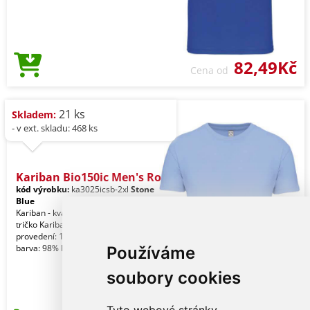
82,49Kč
Cena od
21 ks
Skladem:
- v ext. skladu: 468 ks
Kariban Bio150ic Men's Ro
kód výrobku:
ka3025icsb-2xl
Stone
Blue
Kariban - kvalitní značkové pánské
tričko Kariban Jednobarevné
provedení: 100% bavlna. Skvrnitá šedá
barva: 98% bavlna
Používáme
soubory cookies