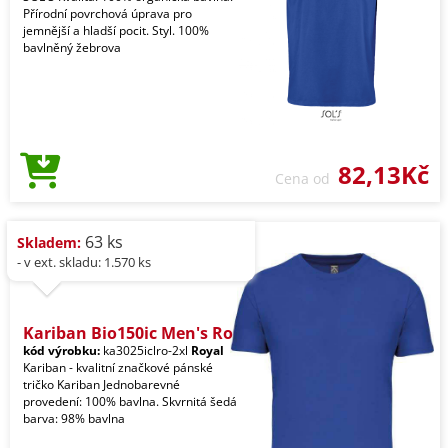
Přírodní povrchová úprava pro
jemnější a hladší pocit. Styl. 100%
bavlněný žebrova
82,13Kč
Cena od
63 ks
Skladem:
- v ext. skladu: 1.570 ks
Kariban Bio150ic Men's Ro
kód výrobku:
ka3025iclro-2xl
Royal
Kariban - kvalitní značkové pánské
tričko Kariban Jednobarevné
provedení: 100% bavlna. Skvrnitá šedá
barva: 98% bavlna