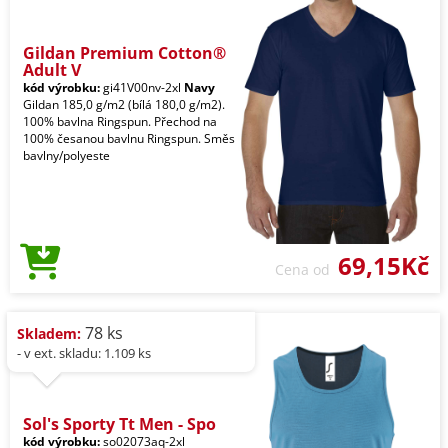
Gildan Premium Cotton®
Adult V
kód výrobku:
gi41V00nv-2xl
Navy
Gildan 185,0 g/m2 (bílá 180,0 g/m2).
100% bavlna Ringspun. Přechod na
100% česanou bavlnu Ringspun. Směs
bavlny/polyeste
69,15Kč
Cena od
78 ks
Skladem:
- v ext. skladu: 1.109 ks
Sol's Sporty Tt Men - Spo
kód výrobku:
so02073aq-2xl