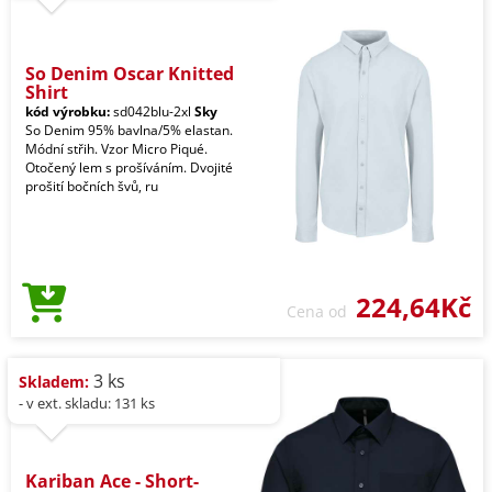
So Denim Oscar Knitted
Shirt
kód výrobku:
sd042blu-2xl
Sky
So Denim 95% bavlna/5% elastan.
Módní střih. Vzor Micro Piqué.
Otočený lem s prošíváním. Dvojité
prošití bočních švů, ru
224,64Kč
Cena od
3 ks
Skladem:
- v ext. skladu: 131 ks
Kariban Ace - Short-