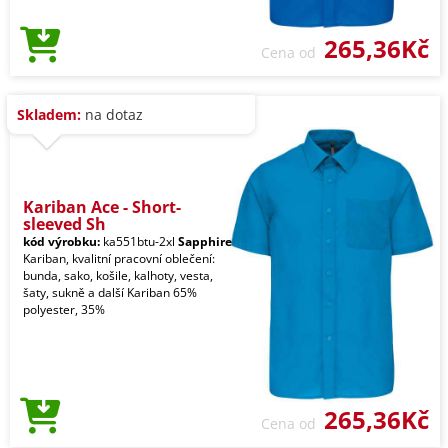
265,36Kč
Cena od
Skladem:
na dotaz
Kariban Ace - Short-
sleeved Sh
kód výrobku:
ka551btu-2xl
Sapphire
Kariban, kvalitní pracovní oblečení:
bunda, sako, košile, kalhoty, vesta,
šaty, sukně a další Kariban 65%
polyester, 35%
265,36Kč
Cena od