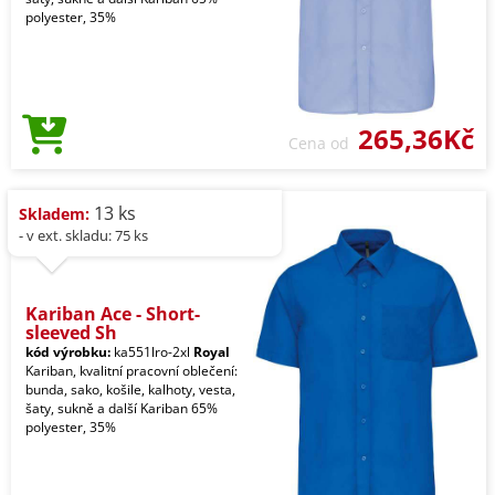
polyester, 35%
265,36Kč
Cena od
13 ks
Skladem:
- v ext. skladu: 75 ks
Kariban Ace - Short-
sleeved Sh
kód výrobku:
ka551lro-2xl
Royal
Kariban, kvalitní pracovní oblečení:
bunda, sako, košile, kalhoty, vesta,
šaty, sukně a další Kariban 65%
polyester, 35%