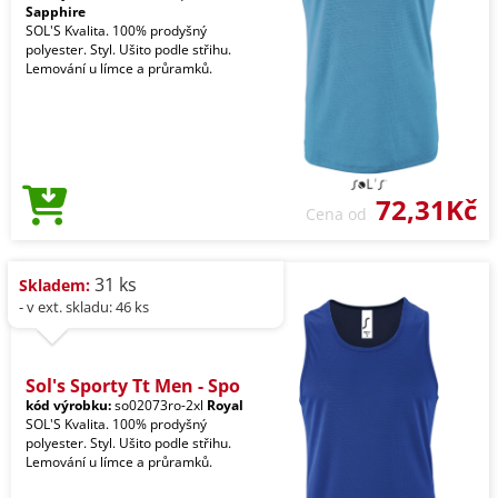
Sapphire
SOL'S Kvalita. 100% prodyšný
polyester. Styl. Ušito podle střihu.
Lemování u límce a průramků.
72,31Kč
Cena od
31 ks
Skladem:
- v ext. skladu: 46 ks
Sol's Sporty Tt Men - Spo
kód výrobku:
so02073ro-2xl
Royal
SOL'S Kvalita. 100% prodyšný
polyester. Styl. Ušito podle střihu.
Lemování u límce a průramků.