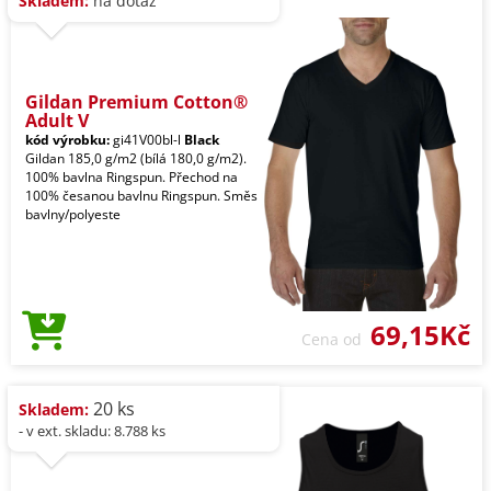
Skladem:
na dotaz
Gildan Premium Cotton®
Adult V
kód výrobku:
gi41V00bl-l
Black
Gildan 185,0 g/m2 (bílá 180,0 g/m2).
100% bavlna Ringspun. Přechod na
100% česanou bavlnu Ringspun. Směs
bavlny/polyeste
69,15Kč
Cena od
20 ks
Skladem:
- v ext. skladu: 8.788 ks