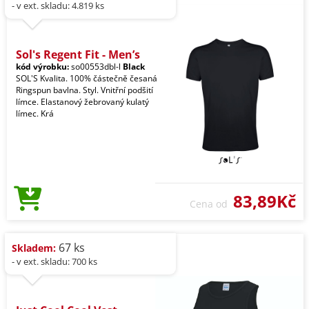
- v ext. skladu: 4.819 ks
Sol's Regent Fit - Men’s
kód výrobku:
so00553dbl-l
Black
SOL'S Kvalita. 100% částečně česaná
Ringspun bavlna. Styl. Vnitřní podšití
límce. Elastanový žebrovaný kulatý
límec. Krá
83,89Kč
Cena od
67 ks
Skladem:
- v ext. skladu: 700 ks