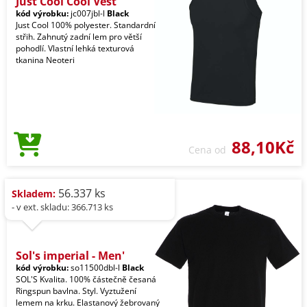
Just Cool Cool Vest
kód výrobku:
jc007jbl-l
Black
Just Cool 100% polyester. Standardní
střih. Zahnutý zadní lem pro větší
pohodlí. Vlastní lehká texturová
tkanina Neoteri
88,10Kč
Cena od
56.337 ks
Skladem:
- v ext. skladu: 366.713 ks
Sol's imperial - Men'
kód výrobku:
so11500dbl-l
Black
SOL'S Kvalita. 100% částečně česaná
Ringspun bavlna. Styl. Vyztužení
lemem na krku. Elastanový žebrovaný