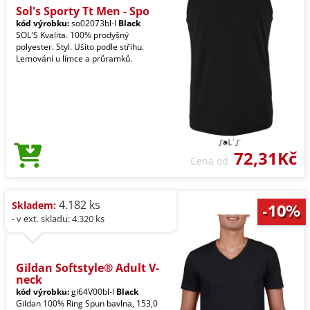
Sol's Sporty Tt Men - Spo
kód výrobku:
so02073bl-l
Black
SOL'S Kvalita. 100% prodyšný
polyester. Styl. Ušito podle střihu.
Lemování u límce a průramků.
72,31Kč
Cena od
4.182 ks
Skladem:
- v ext. skladu: 4.320 ks
Gildan Softstyle® Adult V-
neck
kód výrobku:
gi64V00bl-l
Black
Gildan 100% Ring Spun bavlna, 153,0