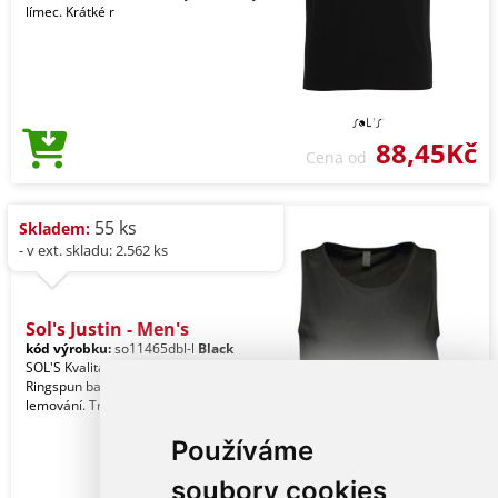
límec. Krátké r
88,45Kč
Cena od
55 ks
Skladem:
- v ext. skladu: 2.562 ks
Sol's Justin - Men's
kód výrobku:
so11465dbl-l
Black
SOL'S Kvalita. 100% částečně česaná
Ringspun bavlna. Styl. Žebrované
lemování. Trubkový střih.
Používáme
soubory cookies