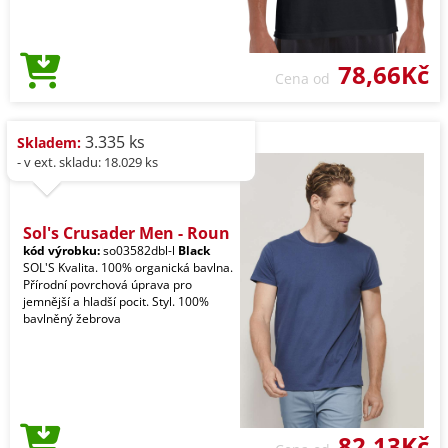
78,66Kč
Cena od
3.335 ks
Skladem:
- v ext. skladu: 18.029 ks
Sol's Crusader Men - Roun
kód výrobku:
so03582dbl-l
Black
SOL'S Kvalita. 100% organická bavlna.
Přírodní povrchová úprava pro
jemnější a hladší pocit. Styl. 100%
bavlněný žebrova
82,13Kč