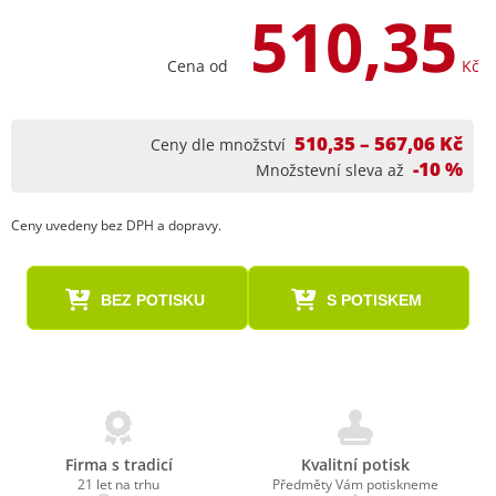
510,35
Cena od
Kč
510,35 – 567,06 Kč
Ceny dle množství
-10 %
Množstevní sleva až
Ceny uvedeny bez DPH a dopravy.
BEZ POTISKU
S POTISKEM
Firma s tradicí
Kvalitní potisk
21 let na trhu
Předměty Vám potiskneme