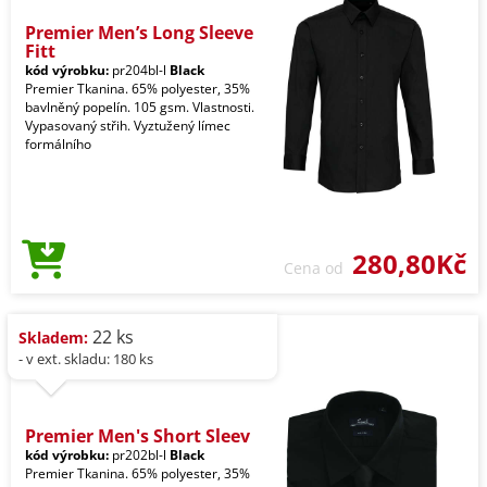
Premier Men’s Long Sleeve
Fitt
kód výrobku:
pr204bl-l
Black
Premier Tkanina. 65% polyester, 35%
bavlněný popelín. 105 gsm. Vlastnosti.
Vypasovaný střih. Vyztužený límec
formálního
280,80Kč
Cena od
22 ks
Skladem:
- v ext. skladu: 180 ks
Premier Men's Short Sleev
kód výrobku:
pr202bl-l
Black
Premier Tkanina. 65% polyester, 35%