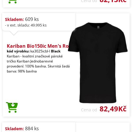
Cena od
609 ks
Skladem:
- v ext. skladu: 49.995 ks
Kariban Bio150ic Men's Ro
kód výrobku:
ka3025icbl-l
Black
Kariban - kvalitní značkové pánské
tričko Kariban Jednobarevné
provedení: 100% bavlna. Skvrnitá šedá
barva: 98% bavlna
82,49Kč
Cena od
884 ks
Skladem: