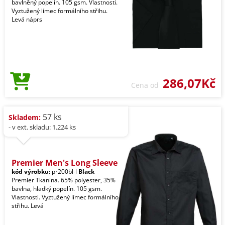
bavlněný popelín. 105 gsm. Vlastnosti.
Vyztužený límec formálního střihu.
Levá náprs
286,07Kč
Cena od
57 ks
Skladem:
- v ext. skladu: 1.224 ks
Premier Men's Long Sleeve
kód výrobku:
pr200bl-l
Black
Premier Tkanina. 65% polyester, 35%
bavlna, hladký popelín. 105 gsm.
Vlastnosti. Vyztužený límec formálního
střihu. Levá