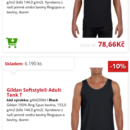
g/m2 (bílá 144,0 g/m2). Vyrobeno z
naší jemné směsi bavlny Ringspun a
bavlny, tkanin
78,66Kč
Cena od
6.190 ks
Skladem:
Gildan Softstyle® Adult
Tank T
kód výrobku:
gi64200bl-l
Black
Gildan 100% Ring Spun bavlna, 153,0
g/m2 (bílá 144,0 g/m2). Vyrobeno z
naší jemné směsi bavlny Ringspun a
bavlny, tkanin