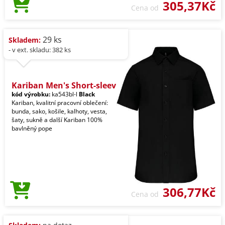
305,37Kč
Cena od
29 ks
Skladem:
- v ext. skladu: 382 ks
Kariban Men's Short-sleev
kód výrobku:
ka543bl-l
Black
Kariban, kvalitní pracovní oblečení:
bunda, sako, košile, kalhoty, vesta,
šaty, sukně a další Kariban 100%
bavlněný pope
306,77Kč
Cena od