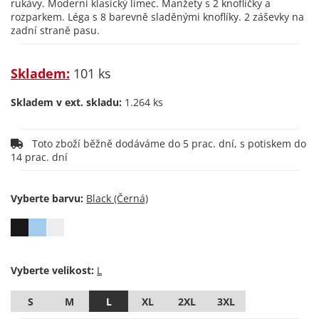
rukávy. Moderní klasický límec. Manžety s 2 knoflíčky a
rozparkem. Léga s 8 barevně sladěnými knoflíky. 2 záševky na
zadní straně pasu.
Skladem:
101 ks
Skladem v ext. skladu:
1.264 ks
Toto zboží běžně dodáváme do 5 prac. dní, s potiskem do
14 prac. dní
Vyberte barvu:
Vyberte velikost:
S
M
L
XL
2XL
3XL