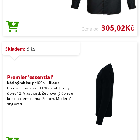
305,02Kč
Cena od
8 ks
Skladem:
Premier 'essential'
kód výrobku:
pr400bl-l
Black
Premier Tkanina. 100% akryl. Jemný
úplet 12. Vlastnosti. Žebrovaný úplet u
krku, na lemu a manžetách. Moderní
styl výstř