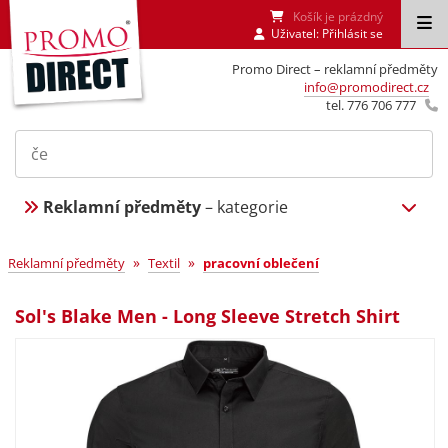
Košík je prázdný
Uživatel:
Přihlásit se
Promo Direct – reklamní předměty
info@promodirect.cz
tel. 776 706 777
Reklamní předměty
– kategorie
»
»
Reklamní předměty
Textil
pracovní oblečení
Sol's Blake Men - Long Sleeve Stretch Shirt