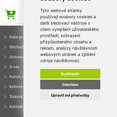
Tyto webové stránky
89,15Kč
používají soubory cookies a
Cena od
další sledovací nástroje s
cílem vylepšení uživatelského
prostředí, zobrazení
Vaše poptávka
přizpůsobeného obsahu a
Obchodní podmínky
reklam, analýzy návštěvnosti
webových stránek a zjištění
Ochrana osobních údajú
zdroje návštěvnosti.
O nás
Souhlasím
Potisk reklamních předmětů
Odmítám
Reference
Upravit mé předvolby
Tiskové zprávy
Kontakt