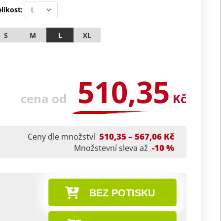
likost:
S
M
L
XL
510,35
cena od
Kč
510,35 – 567,06 Kč
Ceny dle množství
-10 %
Množstevní sleva až
BEZ POTISKU