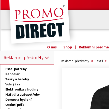
|
|
O nás
Shop
Reklamní předmět
Reklamní předměty
Reklamní předměty:
»
»
Reklamní předměty
Textil
Psací potřeby
Kancelář
Tašky a batohy
Volný čas
Elektronika a hodiny
Nářadí a autopotřeby
Domov a bydlení
Osobní péče