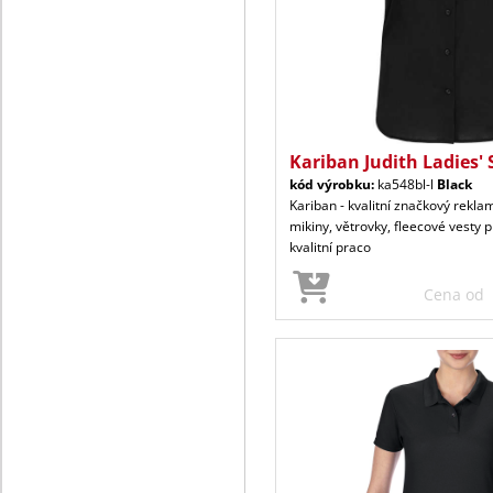
Kariban Judith Ladies' 
kód výrobku:
ka548bl-l
Black
Kariban - kvalitní značkový reklam
mikiny, větrovky, fleecové vesty p
kvalitní praco
Cena od