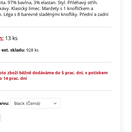
ita. 97% bavlna, 3% elastan. Styl. Přiléhavý střih.
ávy. Klasický límec. Manžety s 1 knoflíčkem a
 Léga s 8 barevně sladěnými knoflíky. Přední a zadní
m:
13 ks
ext. skladu:
928 ks
oto zboží běžně dodáváme do 5 prac. dní, s potiskem
o 14 prac. dní
arvu: