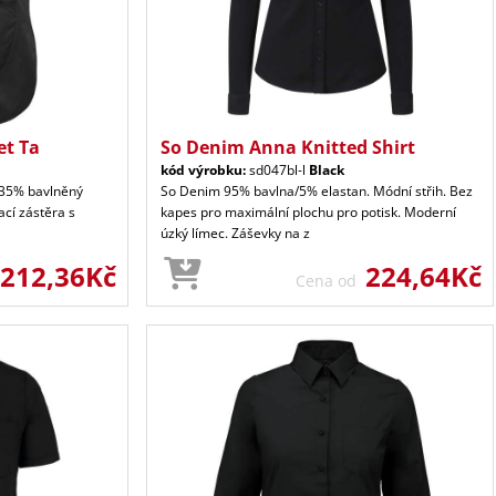
et Ta
So Denim Anna Knitted Shirt
kód výrobku:
sd047bl-l
Black
 35% bavlněný
So Denim 95% bavlna/5% elastan. Módní střih. Bez
ací zástěra s
kapes pro maximální plochu pro potisk. Moderní
úzký límec. Záševky na z
212,36Kč
224,64Kč
Cena od