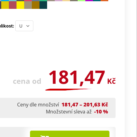
likost:
181,47
cena od
Kč
181,47 – 201,63 Kč
Ceny dle množství
-10 %
Množstevní sleva až