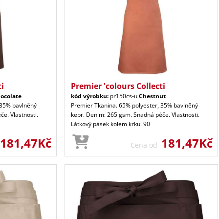
ti
Premier 'colours Collecti
ocolate
kód výrobku:
pr150cs-u
Chestnut
 35% bavlněný
Premier Tkanina. 65% polyester, 35% bavlněný
e. Vlastnosti.
kepr. Denim: 265 gsm. Snadná péče. Vlastnosti.
Látkový pásek kolem krku. 90
181,47Kč
181,47Kč
Cena od