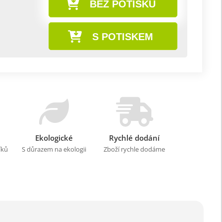
BEZ POTISKU
S POTISKEM
Ekologické
Rychlé dodání
íků
S důrazem na ekologii
Zboží rychle dodáme