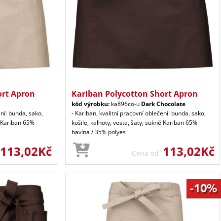
ort Apron
Kariban Polycotton Short Apron
kód výrobku:
ka896co-u
Dark Chocolate
ení: bunda, sako,
- Kariban, kvalitní pracovní oblečení: bunda, sako,
ě Kariban 65%
košile, kalhoty, vesta, šaty, sukně Kariban 65%
bavlna / 35% polyes
113,02Kč
113,02Kč
Cena od