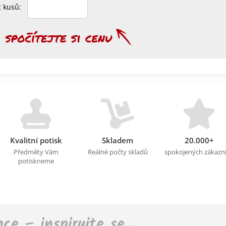
et kusů:
Kvalitní potisk
Skladem
20.000+
Předměty Vám
Reálné počty skladů
spokojených zákazn
potiskneme
nce – inspirujte se…