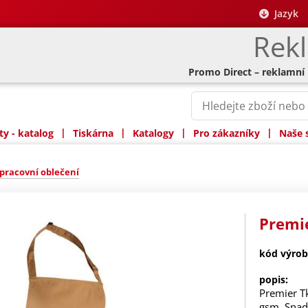
Jazyk
Rek
Promo Direct – reklamní
|
|
|
|
y - katalog
Tiskárna
Katalogy
Pro zákazníky
Naše 
pracovní oblečení
Premie
kód výrob
popis:
Premier T
gsm. Snad