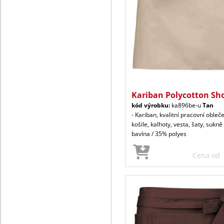
Kariban Polycotton Sh
kód výrobku:
ka896be-u
Tan
- Kariban, kvalitní pracovní obleč
košile, kalhoty, vesta, šaty, sukn
bavlna / 35% polyes
Cena od