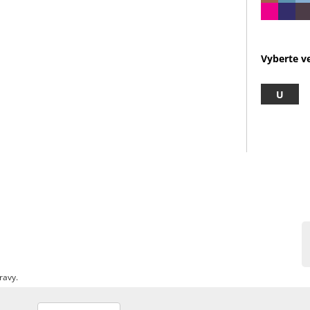
Vyberte ve
U
ravy.