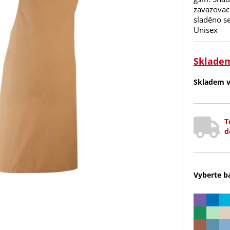
zavazovac
sladěno se
Unisex
Sklade
Skladem v 
T
d
Vyberte b