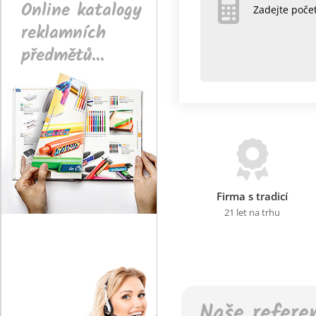
Online katalogy
Zadejte poč
reklamních
předmětů...
Firma s tradicí
21 let na trhu
Naše refere