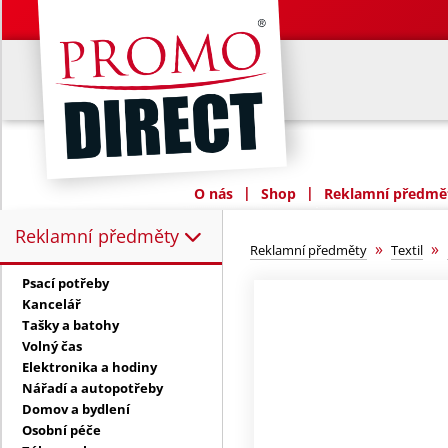
|
|
O nás
Shop
Reklamní předmět
Reklamní předměty
Reklamní předměty:
»
»
Reklamní předměty
Textil
Psací potřeby
Kancelář
Tašky a batohy
Volný čas
Elektronika a hodiny
Nářadí a autopotřeby
Domov a bydlení
Osobní péče