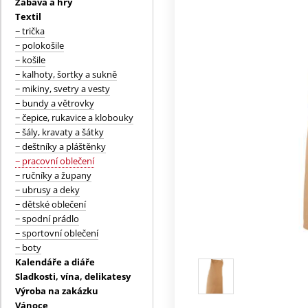
Zábava a hry
Textil
− trička
− polokošile
− košile
− kalhoty, šortky a sukně
− mikiny, svetry a vesty
− bundy a větrovky
− čepice, rukavice a klobouky
− šály, kravaty a šátky
− deštníky a pláštěnky
− pracovní oblečení
− ručníky a župany
− ubrusy a deky
− dětské oblečení
− spodní prádlo
− sportovní oblečení
− boty
Kalendáře a diáře
Sladkosti, vína, delikatesy
Výroba na zakázku
Vánoce