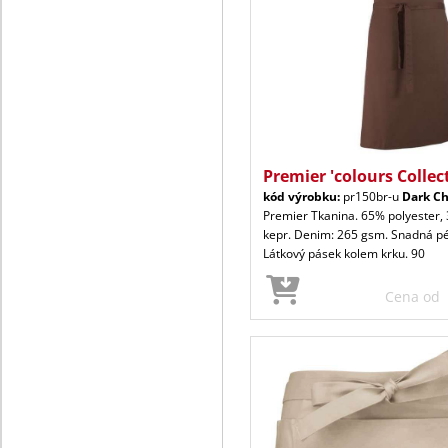
Premier 'colours Collec
kód výrobku:
pr150br-u
Dark Ch
Premier Tkanina. 65% polyester,
kepr. Denim: 265 gsm. Snadná péč
Látkový pásek kolem krku. 90
Cena od