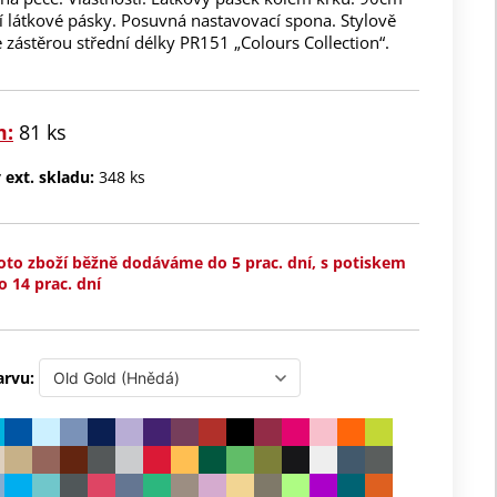
í látkové pásky. Posuvná nastavovací spona. Stylově
 zástěrou střední délky PR151 „Colours Collection“.
m:
81 ks
ext. skladu:
348 ks
oto zboží běžně dodáváme do 5 prac. dní, s potiskem
o 14 prac. dní
arvu: