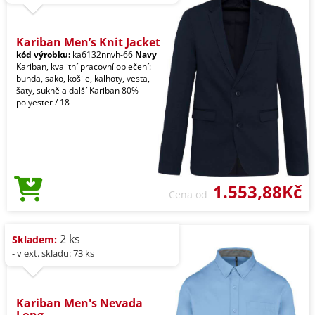
Kariban Men’s Knit Jacket
kód výrobku:
ka6132nnvh-66
Navy
Kariban, kvalitní pracovní oblečení:
bunda, sako, košile, kalhoty, vesta,
šaty, sukně a další Kariban 80%
polyester / 18
1.553,88Kč
Cena od
2 ks
Skladem:
- v ext. skladu: 73 ks
Kariban Men's Nevada