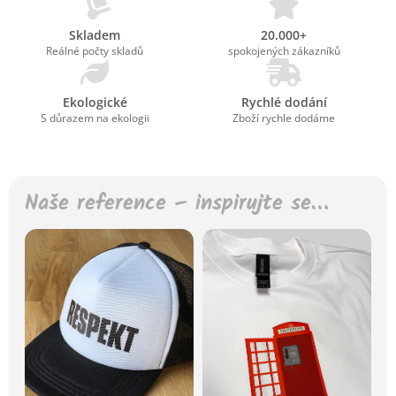
Skladem
20.000+
Reálné počty skladů
spokojených zákazníků
Ekologické
Rychlé dodání
S důrazem na ekologii
Zboží rychle dodáme
Naše reference – inspirujte se…