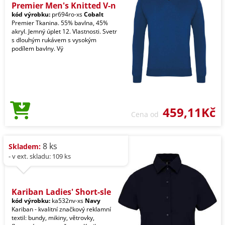
Premier Men's Knitted V-n
kód výrobku:
pr694ro-xs
Cobalt
Premier Tkanina. 55% bavlna, 45%
akryl. Jemný úplet 12. Vlastnosti. Svetr
s dlouhým rukávem s vysokým
podílem bavlny. Vý
459,11Kč
Cena od
8 ks
Skladem:
- v ext. skladu: 109 ks
Kariban Ladies' Short-sle
kód výrobku:
ka532nv-xs
Navy
Kariban - kvalitní značkový reklamní
textil: bundy, mikiny, větrovky,