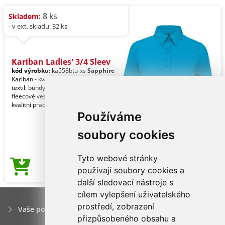
8 ks
Skladem:
- v ext. skladu: 32 ks
Kariban Ladies' 3/4 Sleev
kód výrobku:
ka558btu-xs
Sapphire
Kariban - kvalitní značkový reklamní
textil: bundy, mikiny, větrovky,
fleecové vesty pro ženy. - Kariban,
kvalitní praco
Používáme
soubory cookies
Tyto webové stránky
273,43Kč
používají soubory cookies a
Cena od
další sledovací nástroje s
cílem vylepšení uživatelského
prostředí, zobrazení
Vaše poptávka
přizpůsobeného obsahu a