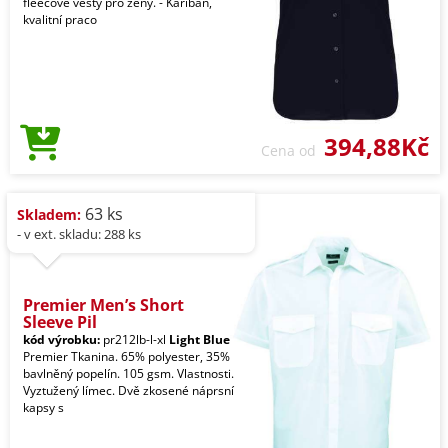
fleecové vesty pro ženy. - Kariban,
kvalitní praco
394,88Kč
Cena od
63 ks
Skladem:
- v ext. skladu: 288 ks
Premier Men’s Short
Sleeve Pil
kód výrobku:
pr212lb-l-xl
Light Blue
Premier Tkanina. 65% polyester, 35%
bavlněný popelín. 105 gsm. Vlastnosti.
Vyztužený límec. Dvě zkosené náprsní
kapsy s