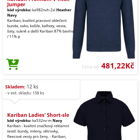
Jumper
kód výrobku:
ka982nvh-2xl
Heather
Navy
Kariban, kvalitní pracovní oblečení:
bunda, sako, košile, kalhoty, vesta,
šaty, sukně a další Kariban 87% bavlna
/ 11% p
481,22Kč
Cena od
12 ks
Skladem:
- v ext. skladu: 158 ks
Kariban Ladies' Short-sle
kód výrobku:
ka532nv-m
Navy
Kariban - kvalitní značkový reklamní
textil: bundy, mikiny, větrovky,
fleecové vesty pro ženy. - Kariban,