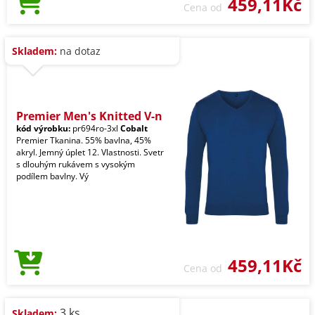
459,11Kč
Cena od
Skladem:
na dotaz
Premier Men's Knitted V-n
kód výrobku:
pr694ro-3xl
Cobalt
Premier Tkanina. 55% bavlna, 45%
akryl. Jemný úplet 12. Vlastnosti. Svetr
s dlouhým rukávem s vysokým
podílem bavlny. Vý
459,11Kč
Cena od
3 ks
Skladem: