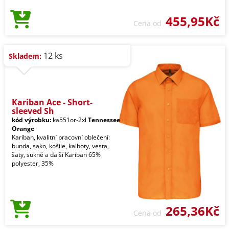
455,95Kč
Cena od
12 ks
Skladem:
Kariban Ace - Short-
sleeved Sh
kód výrobku:
ka551or-2xl
Tennessee
Orange
Kariban, kvalitní pracovní oblečení:
bunda, sako, košile, kalhoty, vesta,
šaty, sukně a další Kariban 65%
polyester, 35%
265,36Kč
Cena od