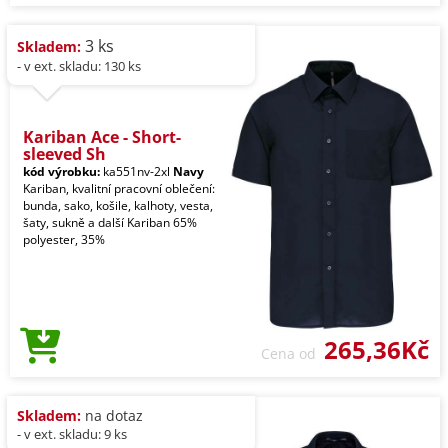
3 ks
Skladem:
- v ext. skladu: 130 ks
Kariban Ace - Short-
sleeved Sh
kód výrobku:
ka551nv-2xl
Navy
Kariban, kvalitní pracovní oblečení:
bunda, sako, košile, kalhoty, vesta,
šaty, sukně a další Kariban 65%
polyester, 35%
265,36Kč
Cena od
Skladem:
na dotaz
- v ext. skladu: 9 ks