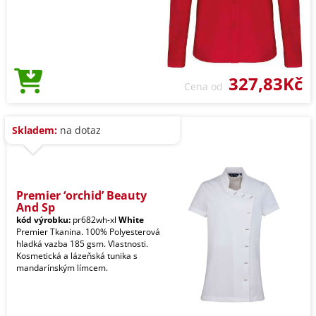
327,83Kč
Cena od
Skladem:
na dotaz
Premier ‘orchid’ Beauty
And Sp
kód výrobku:
pr682wh-xl
White
Premier Tkanina. 100% Polyesterová
hladká vazba 185 gsm. Vlastnosti.
Kosmetická a lázeňská tunika s
mandarínským límcem.