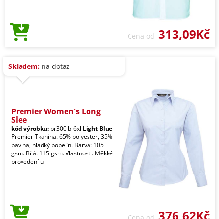
313,09Kč
Cena od
Skladem:
na dotaz
Premier Women's Long
Slee
kód výrobku:
pr300lb-6xl
Light Blue
Premier Tkanina. 65% polyester, 35%
bavlna, hladký popelín. Barva: 105
gsm. Bílá: 115 gsm. Vlastnosti. Měkké
provedení u
376,62Kč
Cena od