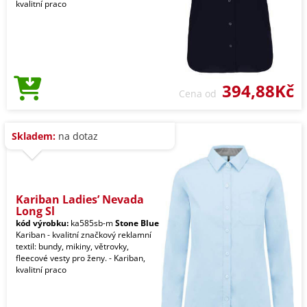
kvalitní praco
394,88Kč
Cena od
Skladem:
na dotaz
Kariban Ladies’ Nevada
Long Sl
kód výrobku:
ka585sb-m
Stone Blue
Kariban - kvalitní značkový reklamní
textil: bundy, mikiny, větrovky,
fleecové vesty pro ženy. - Kariban,
kvalitní praco