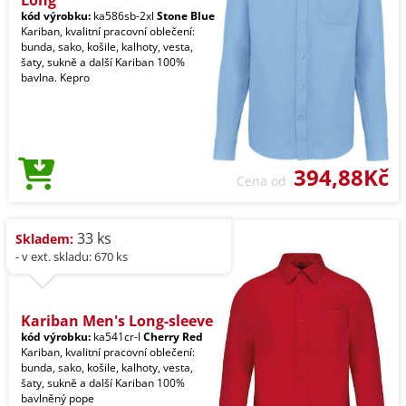
Long
kód výrobku:
ka586sb-2xl
Stone Blue
Kariban, kvalitní pracovní oblečení:
bunda, sako, košile, kalhoty, vesta,
šaty, sukně a další Kariban 100%
bavlna. Kepro
394,88Kč
Cena od
33 ks
Skladem:
- v ext. skladu: 670 ks
Kariban Men's Long-sleeve
kód výrobku:
ka541cr-l
Cherry Red
Kariban, kvalitní pracovní oblečení:
bunda, sako, košile, kalhoty, vesta,
šaty, sukně a další Kariban 100%
bavlněný pope