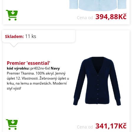
394,88Kč
Cena od
11 ks
Skladem:
Premier 'essential'
kód výrobku:
pr402nv-6xl
Navy
Premier Tkanina. 100% akryl. Jemný
úplet 12. Vlastnosti. Žebrovaný úplet u
krku, na lemu a manžetách. Moderní
styl výstř
341,17Kč
Cena od