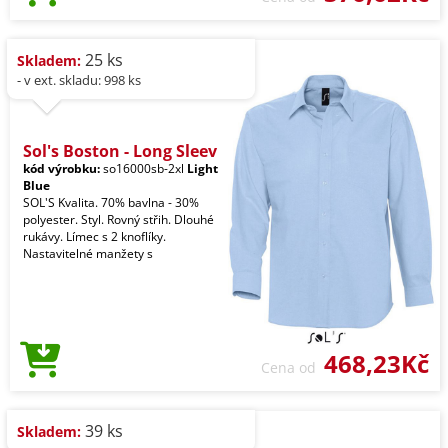
25 ks
Skladem:
- v ext. skladu: 998 ks
Sol's Boston - Long Sleev
kód výrobku:
so16000sb-2xl
Light
Blue
SOL'S Kvalita. 70% bavlna - 30%
polyester. Styl. Rovný střih. Dlouhé
rukávy. Límec s 2 knoflíky.
Nastavitelné manžety s
468,23Kč
Cena od
39 ks
Skladem: