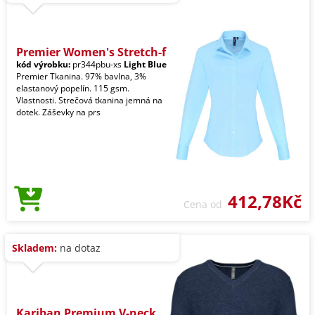
Premier Women's Stretch-f
kód výrobku:
pr344pbu-xs
Light Blue
Premier Tkanina. 97% bavlna, 3%
elastanový popelín. 115 gsm.
Vlastnosti. Strečová tkanina jemná na
dotek. Záševky na prs
412,78Kč
Cena od
Skladem:
na dotaz
Kariban Premium V-neck