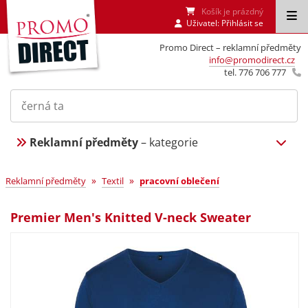
Košík je prázdný
Uživatel:
Přihlásit se
Promo Direct – reklamní předměty
info@promodirect.cz
tel. 776 706 777
Reklamní předměty
– kategorie
»
»
Reklamní předměty
Textil
pracovní oblečení
Premier Men's Knitted V-neck Sweater