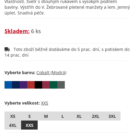
Vlastnosti. Svetr s dlouhým rukávem s vysokým podílem
bavlny. Výstřih do V. Žebrované pletené manžety a lem. Jemný
úplet. Snadná péče.
Skladem:
6 ks
Toto zboží běžně dodáváme do 5 prac. dní, s potiskem do
14 prac. dní
Vyberte barvu:
Vyberte velikost:
XS
S
M
L
XL
2XL
3XL
4XL
XXS