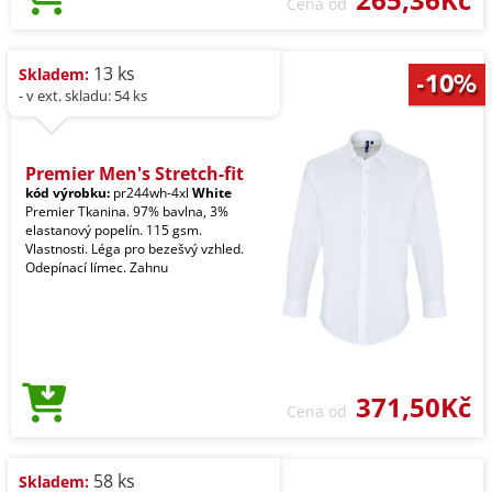
Cena od
13 ks
Skladem:
- v ext. skladu: 54 ks
Premier Men's Stretch-fit
kód výrobku:
pr244wh-4xl
White
Premier Tkanina. 97% bavlna, 3%
elastanový popelín. 115 gsm.
Vlastnosti. Léga pro bezešvý vzhled.
Odepínací límec. Zahnu
371,50Kč
Cena od
58 ks
Skladem: