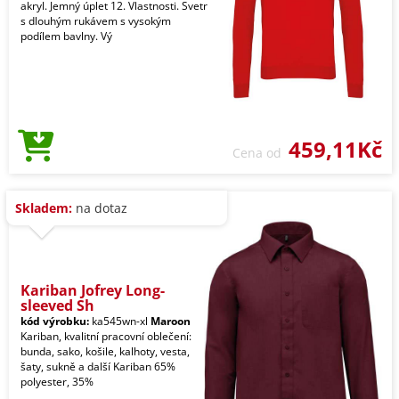
akryl. Jemný úplet 12. Vlastnosti. Svetr
s dlouhým rukávem s vysokým
podílem bavlny. Vý
459,11Kč
Cena od
Skladem:
na dotaz
Kariban Jofrey Long-
sleeved Sh
kód výrobku:
ka545wn-xl
Maroon
Kariban, kvalitní pracovní oblečení:
bunda, sako, košile, kalhoty, vesta,
šaty, sukně a další Kariban 65%
polyester, 35%