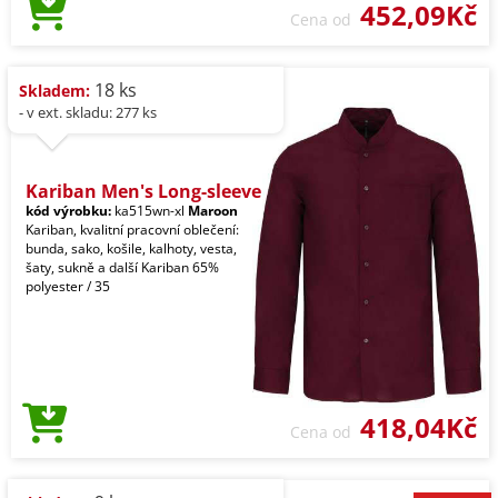
452,09Kč
Cena od
18 ks
Skladem:
- v ext. skladu: 277 ks
Kariban Men's Long-sleeve
kód výrobku:
ka515wn-xl
Maroon
Kariban, kvalitní pracovní oblečení:
bunda, sako, košile, kalhoty, vesta,
šaty, sukně a další Kariban 65%
polyester / 35
418,04Kč
Cena od