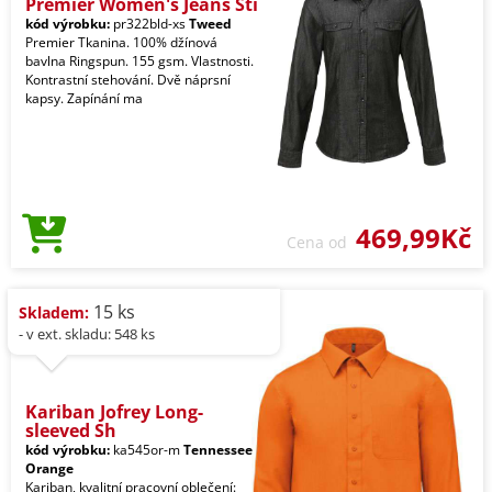
Premier Women's Jeans Sti
kód výrobku:
pr322bld-xs
Tweed
Premier Tkanina. 100% džínová
bavlna Ringspun. 155 gsm. Vlastnosti.
Kontrastní stehování. Dvě náprsní
kapsy. Zapínání ma
469,99Kč
Cena od
15 ks
Skladem:
- v ext. skladu: 548 ks
Kariban Jofrey Long-
sleeved Sh
kód výrobku:
ka545or-m
Tennessee
Orange
Kariban, kvalitní pracovní oblečení: