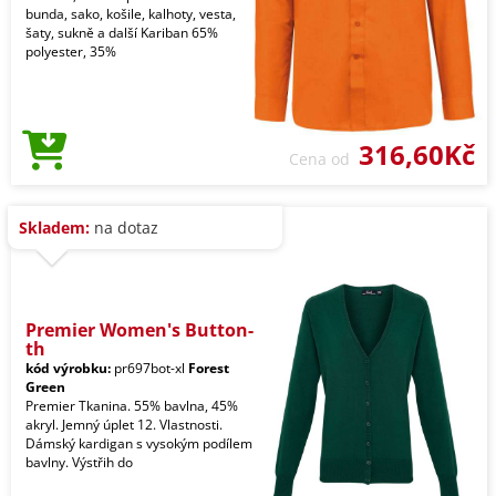
bunda, sako, košile, kalhoty, vesta,
šaty, sukně a další Kariban 65%
polyester, 35%
316,60Kč
Cena od
Skladem:
na dotaz
Premier Women's Button-
th
kód výrobku:
pr697bot-xl
Forest
Green
Premier Tkanina. 55% bavlna, 45%
akryl. Jemný úplet 12. Vlastnosti.
Dámský kardigan s vysokým podílem
bavlny. Výstřih do