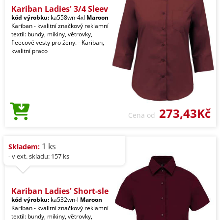
Kariban Ladies' 3/4 Sleev
kód výrobku:
ka558wn-4xl
Maroon
Kariban - kvalitní značkový reklamní
textil: bundy, mikiny, větrovky,
fleecové vesty pro ženy. - Kariban,
kvalitní praco
273,43Kč
Cena od
1 ks
Skladem:
- v ext. skladu: 157 ks
Kariban Ladies' Short-sle
kód výrobku:
ka532wn-l
Maroon
Kariban - kvalitní značkový reklamní
textil: bundy, mikiny, větrovky,