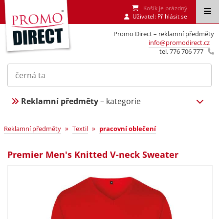
Košík je prázdný
Uživatel:
Přihlásit se
Promo Direct – reklamní předměty
info@promodirect.cz
tel. 776 706 777
Reklamní předměty
– kategorie
»
»
Reklamní předměty
Textil
pracovní oblečení
Premier Men's Knitted V-neck Sweater