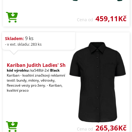
459,11Kč
Cena od
9 ks
Skladem:
- v ext. skladu: 283 ks
Kariban Judith Ladies' Sh
kód výrobku:
ka548bl-2xl
Black
Kariban - kvalitní značkový reklamní
textil: bundy, mikiny, větrovky,
fleecové vesty pro ženy. - Kariban,
kvalitní praco
265,36Kč
Cena od