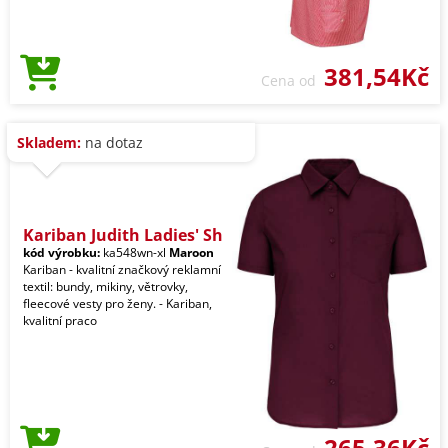
381,54Kč
Cena od
Skladem:
na dotaz
Kariban Judith Ladies' Sh
kód výrobku:
ka548wn-xl
Maroon
Kariban - kvalitní značkový reklamní
textil: bundy, mikiny, větrovky,
fleecové vesty pro ženy. - Kariban,
kvalitní praco
265,36Kč