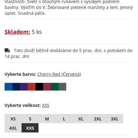
Vlastnosti. Svetr s dlouhým rukávem s vysokým podílem
bavlny. Výstřih do V. Žebrované pletené manžety a lem. Jemný
úplet. Snadná péče.
Skladem:
5 ks
Toto zboží běžně dodáváme do 5 prac. dní, s potiskem do
14 prac. dní
Vyberte barvu:
Vyberte velikost:
XS
S
M
L
XL
2XL
3XL
4XL
XXS