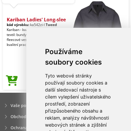
Kariban Ladies' Long-slee
kód výrobku:
ka542zi-l
Tweed
Kariban - kvalitní značkový reklamní
textil: bundy, mikiny, větrovky,
fleecové vesty pro ženy. - Kariban,
kvalitní praco
Používáme
soubory cookies
Tyto webové stránky
327,83Kč
používají soubory cookies a
Cena od
další sledovací nástroje s
cílem vylepšení uživatelského
prostředí, zobrazení
Vaše poptávka
přizpůsobeného obsahu a
Obchodní podmínky
reklam, analýzy návštěvnosti
webových stránek a zjištění
Ochrana osobních údajú