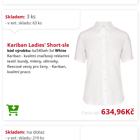
3 ks
Skladem:
- v ext. skladu: 63 ks
Kariban Ladies' Short-sle
kód výrobku:
ka540wh-3xl
White
Kariban - kvalitní značkový reklamní
textil: bundy, mikiny, větrovky,
fleecové vesty pro ženy. - Kariban,
kvalitní praco
634,96Kč
Cena od
Skladem:
na dotaz
- v ext. skladu: 219 ks