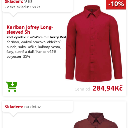
9 ks
Skladem:
- v ext. skladu: 168 ks
Kariban Jofrey Long-
sleeved Sh
kód výrobku:
ka545cr-m
Cherry Red
Kariban, kvalitní pracovní oblečení:
bunda, sako, košile, kalhoty, vesta,
šaty, sukně a další Kariban 65%
polyester, 35%
284,94Kč
Cena od
Skladem:
na dotaz