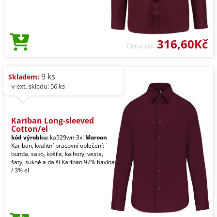
316,60Kč
Cena od
9 ks
Skladem:
- v ext. skladu: 56 ks
Kariban Long-sleeved
Cotton/el
kód výrobku:
ka529wn-3xl
Maroon
Kariban, kvalitní pracovní oblečení:
bunda, sako, košile, kalhoty, vesta,
šaty, sukně a další Kariban 97% bavlna
/ 3% el