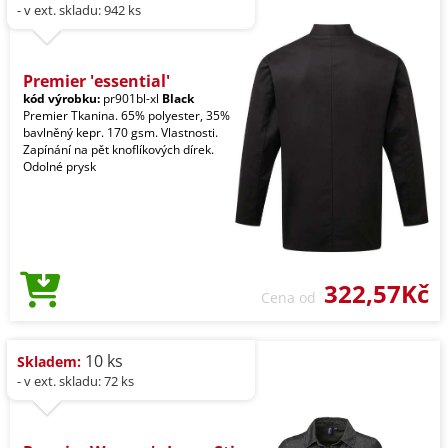
- v ext. skladu: 942 ks
Premier 'essential'
kód výrobku:
pr901bl-xl
Black
Premier Tkanina. 65% polyester, 35%
bavlněný kepr. 170 gsm. Vlastnosti.
Zapínání na pět knoflíkových dírek.
Odolné prysk
322,57Kč
Cena od
10 ks
Skladem:
- v ext. skladu: 72 ks