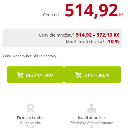
514,92
Cena od
Kč
514,92 – 572,13 Kč
Ceny dle množství
-10 %
Množstevní sleva až
Ceny uvedeny bez DPH a dopravy.
BEZ POTISKU
S POTISKEM
Firma s tradicí
Kvalitní potisk
21 let na trhu
Předměty Vám potiskneme