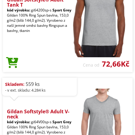
Tank T
kód výrobku:
gi64200sp-s
Sport Grey
Gildan 100% Ring Spun bavlna, 153,0
g/m2 (bílá 144,0 g/m2). Vyrobeno z
naší jemné směsi bavlny Ringspun a
bavlny, tkanin
72,66Kč
Cena od
559 ks
Skladem:
- v ext. skladu: 4.284 ks
Gildan Softstyle® Adult V-
neck
kód výrobku:
gi64V00sp-s
Sport Grey
Gildan 100% Ring Spun bavlna, 153,0
g/m2 (bílá 144,0 g/m2). Vyrobeno z