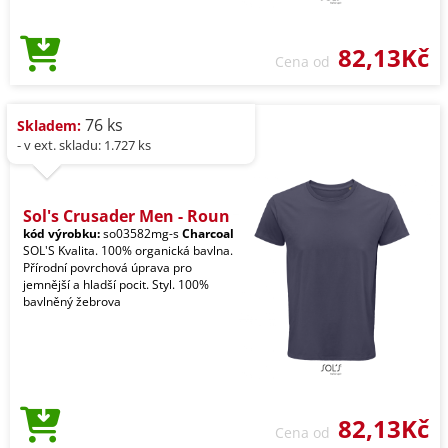
82,13Kč
Cena od
76 ks
Skladem:
- v ext. skladu: 1.727 ks
Sol's Crusader Men - Roun
kód výrobku:
so03582mg-s
Charcoal
SOL'S Kvalita. 100% organická bavlna.
Přírodní povrchová úprava pro
jemnější a hladší pocit. Styl. 100%
bavlněný žebrova
82,13Kč
Cena od