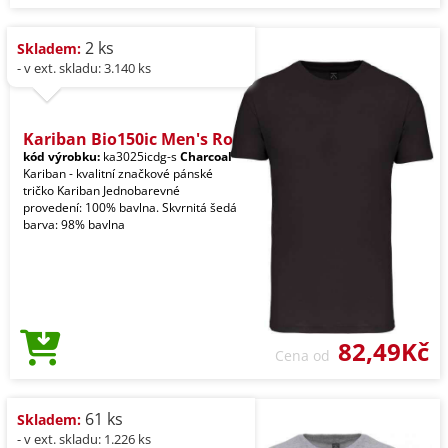
2 ks
Skladem:
- v ext. skladu: 3.140 ks
Kariban Bio150ic Men's Ro
kód výrobku:
ka3025icdg-s
Charcoal
Kariban - kvalitní značkové pánské
tričko Kariban Jednobarevné
provedení: 100% bavlna. Skvrnitá šedá
barva: 98% bavlna
82,49Kč
Cena od
61 ks
Skladem:
- v ext. skladu: 1.226 ks