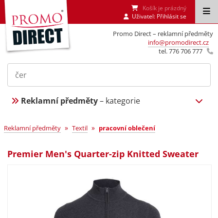
Košík je prázdný
Uživatel:
Přihlásit se
Promo Direct – reklamní předměty
info@promodirect.cz
tel. 776 706 777
Reklamní předměty
– kategorie
»
»
Reklamní předměty
Textil
pracovní oblečení
Premier Men's Quarter-zip Knitted Sweater