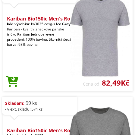
Kariban Bio150ic Men's Ro
kód výrobku:
ka3025icoxg-s
Ice Grey
Kariban - kvalitní značkové pánské
tričko Kariban Jednobarevné
provedení: 100% bavlna. Skvrnitá šedá
barva: 98% bavlna
82,49Kč
Cena od
99 ks
Skladem:
- v ext. skladu: 574 ks
Kariban Bio150ic Men's Ro