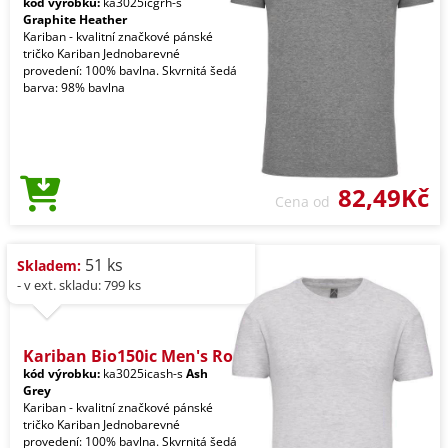
kód výrobku:
ka3025icgrh-s
Graphite Heather
Kariban - kvalitní značkové pánské
tričko Kariban Jednobarevné
provedení: 100% bavlna. Skvrnitá šedá
barva: 98% bavlna
82,49Kč
Cena od
51 ks
Skladem:
- v ext. skladu: 799 ks
Kariban Bio150ic Men's Ro
kód výrobku:
ka3025icash-s
Ash
Grey
Kariban - kvalitní značkové pánské
tričko Kariban Jednobarevné
provedení: 100% bavlna. Skvrnitá šedá