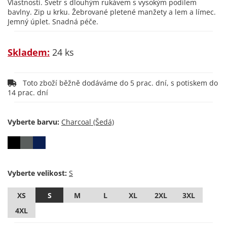
Vlastnosti. Svetr s dlouhým rukávem s vysokým podílem
bavlny. Zip u krku. Žebrované pletené manžety a lem a límec.
Jemný úplet. Snadná péče.
Skladem:
24 ks
Toto zboží běžně dodáváme do 5 prac. dní, s potiskem do
14 prac. dní
Vyberte barvu:
Vyberte velikost:
XS
S
M
L
XL
2XL
3XL
4XL