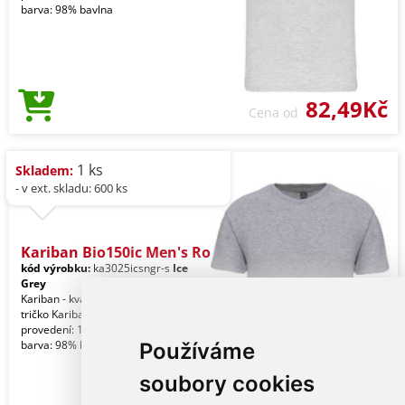
barva: 98% bavlna
82,49Kč
Cena od
1 ks
Skladem:
- v ext. skladu: 600 ks
Kariban Bio150ic Men's Ro
kód výrobku:
ka3025icsngr-s
Ice
Grey
Kariban - kvalitní značkové pánské
tričko Kariban Jednobarevné
provedení: 100% bavlna. Skvrnitá šedá
barva: 98% bavlna
Používáme
soubory cookies