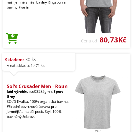
naší jemné směsi bavlny Ringspun a
bavlny, tkanin
80,73Kč
Cena od
30 ks
Skladem:
- v ext. skladu: 1.471 ks
Sol's Crusader Men - Roun
kód výrobku:
so03582gm-s
Sport
Grey
SOL'S Kvalita. 100% organická bavlna.
Přírodní povrchová úprava pro
jemnější a hladší pocit. Styl. 100%
bavlněný žebrova