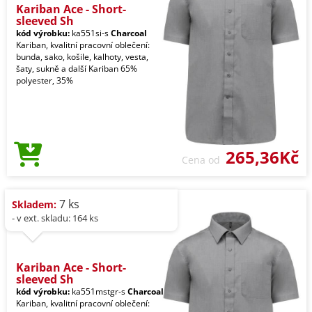
Kariban Ace - Short-
sleeved Sh
kód výrobku:
ka551si-s
Charcoal
Kariban, kvalitní pracovní oblečení:
bunda, sako, košile, kalhoty, vesta,
šaty, sukně a další Kariban 65%
polyester, 35%
265,36Kč
Cena od
7 ks
Skladem:
- v ext. skladu: 164 ks
Kariban Ace - Short-
sleeved Sh
kód výrobku:
ka551mstgr-s
Charcoal
Kariban, kvalitní pracovní oblečení: