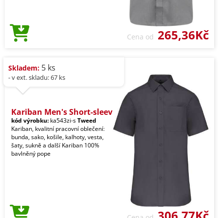
265,36Kč
Cena od
5 ks
Skladem:
- v ext. skladu: 67 ks
Kariban Men's Short-sleev
kód výrobku:
ka543zi-s
Tweed
Kariban, kvalitní pracovní oblečení:
bunda, sako, košile, kalhoty, vesta,
šaty, sukně a další Kariban 100%
bavlněný pope
306,77Kč
Cena od