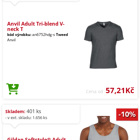
Anvil Adult Tri-blend V-
neck T
kód výrobku:
an6752hdg-s
Tweed
Anvil
57,21Kč
Cena od
401 ks
Skladem:
- v ext. skladu: 1.656 ks
Gildan Softstyle® Adult