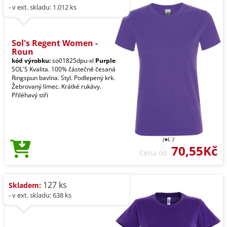
- v ext. skladu: 1.012 ks
Sol's Regent Women -
Roun
kód výrobku:
so01825dpu-xl
Purple
SOL'S Kvalita. 100% částečně česaná
Ringspun bavlna. Styl. Podlepený krk.
Žebrovaný límec. Krátké rukávy.
Přiléhavý stři
70,55Kč
Cena od
127 ks
Skladem:
- v ext. skladu: 638 ks