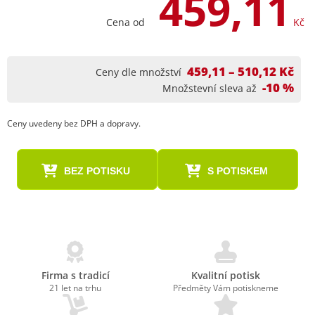
459,11
Cena od
Kč
459,11 – 510,12 Kč
Ceny dle množství
-10 %
Množstevní sleva až
Ceny uvedeny bez DPH a dopravy.
BEZ POTISKU
S POTISKEM
Firma s tradicí
Kvalitní potisk
21 let na trhu
Předměty Vám potiskneme