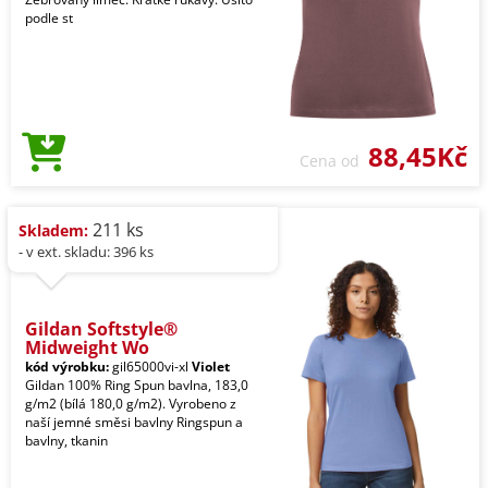
podle st
88,45Kč
Cena od
211 ks
Skladem:
- v ext. skladu: 396 ks
Gildan Softstyle®
Midweight Wo
kód výrobku:
gil65000vi-xl
Violet
Gildan 100% Ring Spun bavlna, 183,0
g/m2 (bílá 180,0 g/m2). Vyrobeno z
naší jemné směsi bavlny Ringspun a
bavlny, tkanin