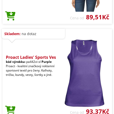
89,51Kč
Cena od
Skladem:
na dotaz
Proact Ladies' Sports Ves
kód výrobku:
pa442vi-xl
Purple
Proact - kvalitní značkový reklamní
sportovní textil pro ženy. Kalhoty,
trička, bundy, vesty, šortky a jiné.
93,37Kč
Cena od