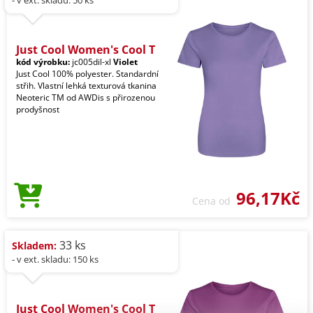
- v ext. skladu: 50 ks
Just Cool Women's Cool T
kód výrobku:
jc005dil-xl
Violet
Just Cool 100% polyester. Standardní
střih. Vlastní lehká texturová tkanina
Neoteric TM od AWDis s přirozenou
prodyšnost
96,17Kč
Cena od
33 ks
Skladem:
- v ext. skladu: 150 ks
Just Cool Women's Cool T