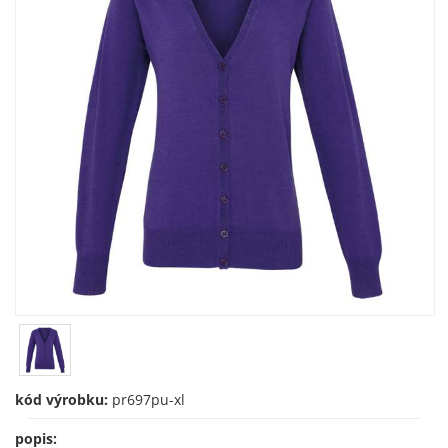
kód výrobku:
pr697pu-xl
popis: