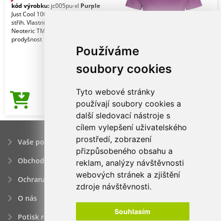
kód výrobku:
jc005pu-xl
Purple
Just Cool 100% polyester. Standardní
střih. Vlastní lehká texturová tkanina
Neoteric TM od AWDis s přirozenou
prodyšnost
Používáme
soubory cookies
Tyto webové stránky
96,17Kč
používají soubory cookies a
Cena od
další sledovací nástroje s
cílem vylepšení uživatelského
prostředí, zobrazení
Vaše poptávka
přizpůsobeného obsahu a
Obchodní podmínky
reklam, analýzy návštěvnosti
webových stránek a zjištění
Ochrana osobních údajú
zdroje návštěvnosti.
O nás
Souhlasím
Potisk reklamních předmětů