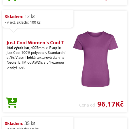
12 ks
Skladem:
- v ext. skladu: 100 ks
Just Cool Women's Cool T
kód výrobku:
jc005mm-xl
Purple
Just Cool 100% polyester. Standardní
střih. Vlastní lehká texturová tkanina
Neoteric TM od AWDis s přirozenou
prodyšnost
96,17Kč
Cena od
35 ks
Skladem: