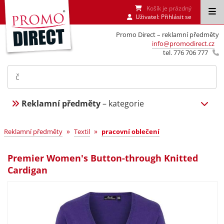
Košík je prázdný
Uživatel:
Přihlásit se
Promo Direct – reklamní předměty
info@promodirect.cz
tel. 776 706 777
Reklamní předměty
– kategorie
»
»
Reklamní předměty
Textil
pracovní oblečení
Premier Women's Button-through Knitted
Cardigan