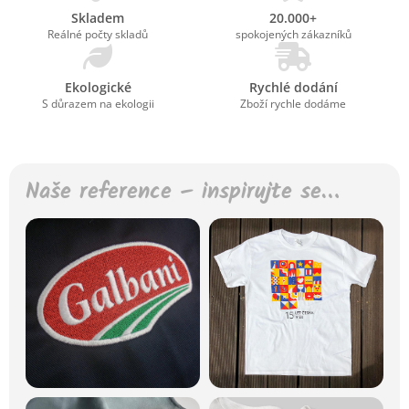
Skladem
20.000+
Reálné počty skladů
spokojených zákazníků
Ekologické
Rychlé dodání
S důrazem na ekologii
Zboží rychle dodáme
Naše reference – inspirujte se…