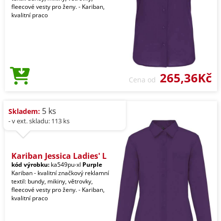
fleecové vesty pro ženy. - Kariban,
kvalitní praco
265,36Kč
Cena od
5 ks
Skladem:
- v ext. skladu: 113 ks
Kariban Jessica Ladies' L
kód výrobku:
ka549pu-xl
Purple
Kariban - kvalitní značkový reklamní
textil: bundy, mikiny, větrovky,
fleecové vesty pro ženy. - Kariban,
kvalitní praco