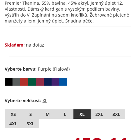
Premier Tkanina. 55% bavlna, 45% akryl. Jemný úplet 12.
Vlastnosti. Dámský kardigan s vysokým podílem bavlny.
Výstřih do V. Zapínání na sedm knoflíků. Žebrované pletené
manžety a lem. Jemný úplet. Snadná péče.
Skladem:
na dotaz
Vyberte barvu:
Vyberte velikost:
XS
S
M
L
XL
2XL
3XL
4XL
5XL