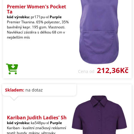
Premier Women's Pocket
Ta
kód výrobku:
pr171pu-xl
Purple
Premier Tkanina. 65% polyester, 35%
bavlněný kepr. 195 gsm. Vlastnosti.
Navlékací zástěra s délkou 68 cm v
nejdelším mís
212,36Kč
Cena od
Skladem:
na dotaz
Kariban Judith Ladies' Sh
kód výrobku:
ka548pu-xl
Purple
Kariban - kvalitní značkový reklamní
textil: bundy, mikiny, větrovky,