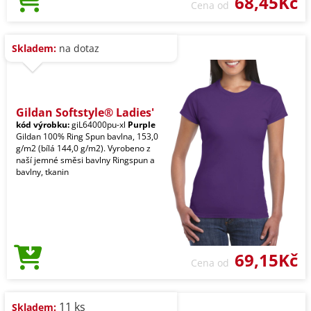
68,45Kč
Cena od
Skladem:
na dotaz
Gildan Softstyle® Ladies'
kód výrobku:
giL64000pu-xl
Purple
Gildan 100% Ring Spun bavlna, 153,0
g/m2 (bílá 144,0 g/m2). Vyrobeno z
naší jemné směsi bavlny Ringspun a
bavlny, tkanin
69,15Kč
Cena od
11 ks
Skladem: