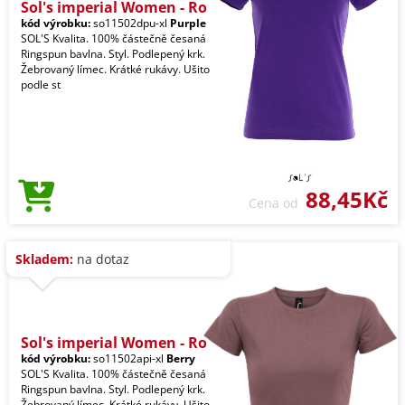
Sol's imperial Women - Ro
kód výrobku:
so11502dpu-xl
Purple
SOL'S Kvalita. 100% částečně česaná
Ringspun bavlna. Styl. Podlepený krk.
Žebrovaný límec. Krátké rukávy. Ušito
podle st
88,45Kč
Cena od
Skladem:
na dotaz
Sol's imperial Women - Ro
kód výrobku:
so11502api-xl
Berry
SOL'S Kvalita. 100% částečně česaná
Ringspun bavlna. Styl. Podlepený krk.
Žebrovaný límec. Krátké rukávy. Ušito