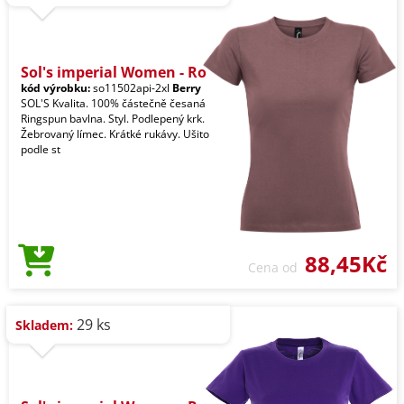
Sol's imperial Women - Ro
kód výrobku:
so11502api-2xl
Berry
SOL'S Kvalita. 100% částečně česaná
Ringspun bavlna. Styl. Podlepený krk.
Žebrovaný límec. Krátké rukávy. Ušito
podle st
88,45Kč
Cena od
29 ks
Skladem: