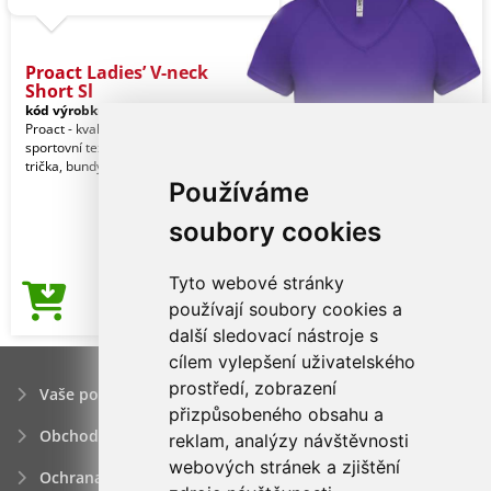
Proact Ladies’ V-neck
Short Sl
kód výrobku:
pa477vi-2xl
Purple
Proact - kvalitní značkový reklamní
sportovní textil pro ženy. Kalhoty,
trička, bundy, vesty, šortky a jiné.
Používáme
soubory cookies
Tyto webové stránky
111,27Kč
používají soubory cookies a
Cena od
další sledovací nástroje s
cílem vylepšení uživatelského
prostředí, zobrazení
Vaše poptávka
přizpůsobeného obsahu a
Obchodní podmínky
reklam, analýzy návštěvnosti
webových stránek a zjištění
Ochrana osobních údajú