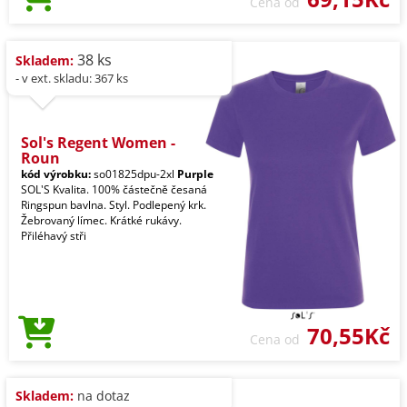
Cena od
38 ks
Skladem:
- v ext. skladu: 367 ks
Sol's Regent Women -
Roun
kód výrobku:
so01825dpu-2xl
Purple
SOL'S Kvalita. 100% částečně česaná
Ringspun bavlna. Styl. Podlepený krk.
Žebrovaný límec. Krátké rukávy.
Přiléhavý stři
70,55Kč
Cena od
Skladem:
na dotaz