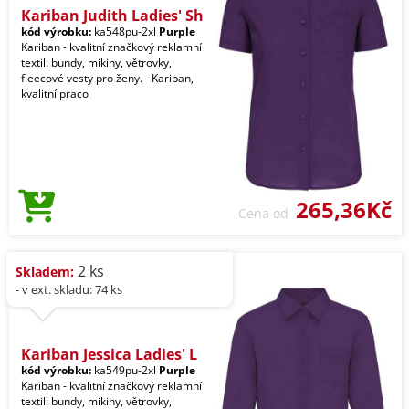
Kariban Judith Ladies' Sh
kód výrobku:
ka548pu-2xl
Purple
Kariban - kvalitní značkový reklamní
textil: bundy, mikiny, větrovky,
fleecové vesty pro ženy. - Kariban,
kvalitní praco
265,36Kč
Cena od
2 ks
Skladem:
- v ext. skladu: 74 ks
Kariban Jessica Ladies' L
kód výrobku:
ka549pu-2xl
Purple
Kariban - kvalitní značkový reklamní
textil: bundy, mikiny, větrovky,