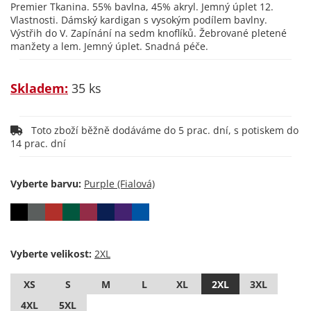
Premier Tkanina. 55% bavlna, 45% akryl. Jemný úplet 12.
Vlastnosti. Dámský kardigan s vysokým podílem bavlny.
Výstřih do V. Zapínání na sedm knoflíků. Žebrované pletené
manžety a lem. Jemný úplet. Snadná péče.
Skladem:
35 ks
Toto zboží běžně dodáváme do 5 prac. dní, s potiskem do
14 prac. dní
Vyberte barvu:
Vyberte velikost:
XS
S
M
L
XL
2XL
3XL
4XL
5XL