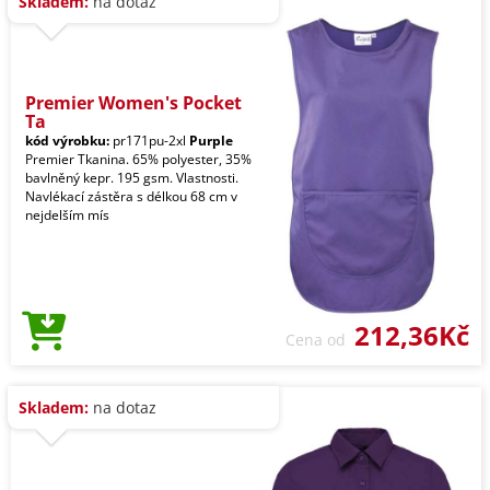
Skladem:
na dotaz
Premier Women's Pocket
Ta
kód výrobku:
pr171pu-2xl
Purple
Premier Tkanina. 65% polyester, 35%
bavlněný kepr. 195 gsm. Vlastnosti.
Navlékací zástěra s délkou 68 cm v
nejdelším mís
212,36Kč
Cena od
Skladem:
na dotaz