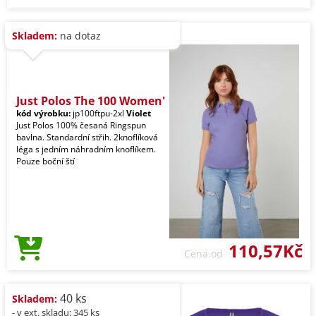
Skladem:
na dotaz
Just Polos The 100 Women'
kód výrobku:
jp100ftpu-2xl
Violet
Just Polos 100% česaná Ringspun
bavlna. Standardní střih. 2knoflíková
léga s jedním náhradním knoflíkem.
Pouze boční ští
110,57Kč
Cena od
40 ks
Skladem:
- v ext. skladu: 345 ks