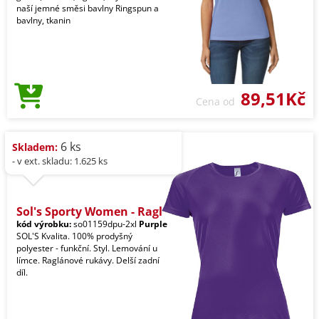
naší jemné směsi bavlny Ringspun a
bavlny, tkanin
89,51Kč
Cena od
6 ks
Skladem:
- v ext. skladu: 1.625 ks
Sol's Sporty Women - Ragl
kód výrobku:
so01159dpu-2xl
Purple
SOL'S Kvalita. 100% prodyšný
polyester - funkční. Styl. Lemování u
límce. Raglánové rukávy. Delší zadní
díl.