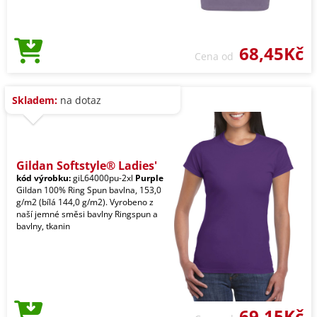
68,45Kč
Cena od
Skladem:
na dotaz
Gildan Softstyle® Ladies'
kód výrobku:
giL64000pu-2xl
Purple
Gildan 100% Ring Spun bavlna, 153,0
g/m2 (bílá 144,0 g/m2). Vyrobeno z
naší jemné směsi bavlny Ringspun a
bavlny, tkanin
69,15Kč