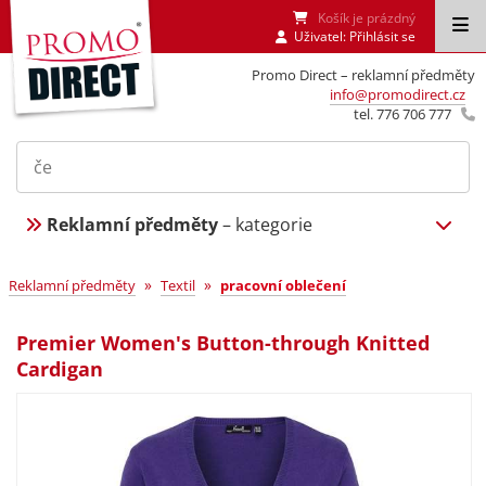
Košík je prázdný
Uživatel:
Přihlásit se
Promo Direct – reklamní předměty
info@promodirect.cz
tel. 776 706 777
Reklamní předměty
– kategorie
»
»
Reklamní předměty
Textil
pracovní oblečení
Premier Women's Button-through Knitted
Cardigan