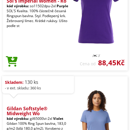
Sol's imperial Women - Ro
kód výrobku:
so11502dpu-2xl
Purple
SOL'S Kvalita. 100% částečně česaná
Ringspun bavlna. Styl. Podlepený krk.
Žebrovaný límec. Krátké rukávy. Ušito
podle st
88,45Kč
Cena od
130 ks
Skladem:
- v ext. skladu: 360 ks
Gildan Softstyle®
Midweight Wo
kód výrobku:
gil65000vi-2xl
Violet
Gildan 100% Ring Spun bavlna, 183,0
g/m2 (bílá 180,0 g/m2). Vyrobeno z