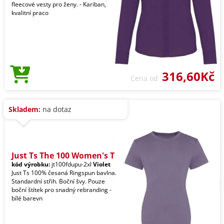
fleecové vesty pro ženy. - Kariban,
kvalitní praco
316,60Kč
Cena od
Skladem:
na dotaz
Just Ts The 100 Women's T
kód výrobku:
jt100fdupu-2xl
Violet
Just Ts 100% česaná Ringspun bavlna.
Standardní střih. Boční švy. Pouze
boční štítek pro snadný rebranding -
bílé barevn