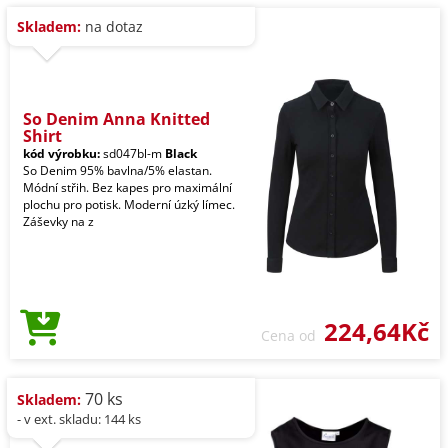
Skladem:
na dotaz
So Denim Anna Knitted
Shirt
kód výrobku:
sd047bl-m
Black
So Denim 95% bavlna/5% elastan.
Módní střih. Bez kapes pro maximální
plochu pro potisk. Moderní úzký límec.
Záševky na z
224,64Kč
Cena od
70 ks
Skladem:
- v ext. skladu: 144 ks