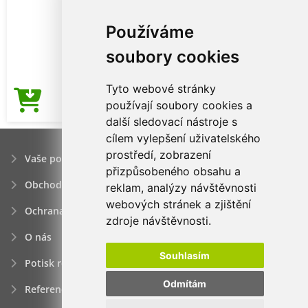
Používáme
soubory cookies
Tyto webové stránky
57,21Kč
používají soubory cookies a
Cena od
další sledovací nástroje s
cílem vylepšení uživatelského
prostředí, zobrazení
Vaše poptávka
přizpůsobeného obsahu a
Obchodní podmínky
reklam, analýzy návštěvnosti
webových stránek a zjištění
Ochrana osobních údajú
zdroje návštěvnosti.
O nás
Souhlasím
Potisk reklamních předmětů
Odmítám
Reference