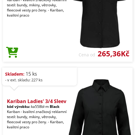
textil: bundy, mikiny, větrovky,
fleecové vesty pro ženy. - Kariban,
kvalitní praco
265,36Kč
Cena od
15 ks
Skladem:
- v ext. skladu: 227 ks
Kariban Ladies' 3/4 Sleev
kód výrobku:
ka558bl-m
Black
Kariban - kvalitní značkový reklamní
textil: bundy, mikiny, větrovky,
fleecové vesty pro ženy. - Kariban,
kvalitní praco