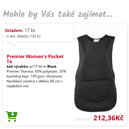
Mohlo by Vás také zajímat...
17 ks
Skladem:
- v ext. skladu: 132 ks
Premier Women's Pocket
Ta
kód výrobku:
pr171bl-m
Black
Premier Tkanina. 65% polyester, 35%
bavlněný kepr. 195 gsm. Vlastnosti.
Navlékací zástěra s délkou 68 cm v
nejdelším mís
212,36Kč
Cena od