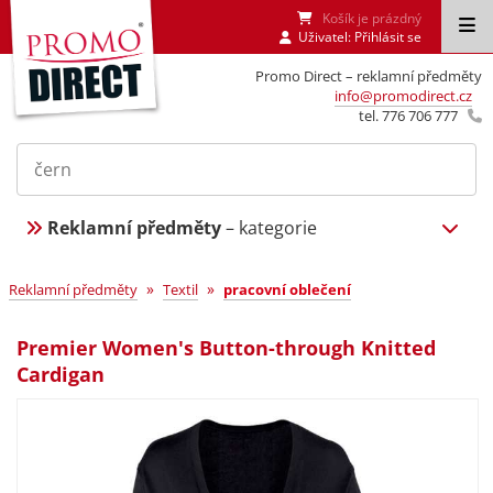
Košík je prázdný
Uživatel:
Přihlásit se
Promo Direct – reklamní předměty
info@promodirect.cz
tel. 776 706 777
Reklamní předměty
– kategorie
»
»
Reklamní předměty
Textil
pracovní oblečení
Premier Women's Button-through Knitted
Cardigan