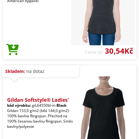
American Apparel
30,54Kč
Cena od
Skladem:
na dotaz
Gildan Softstyle® Ladies'
kód výrobku:
giL64550bl-m
Black
Gildan 153,0 g/m2 (bílá 144,0 g/m2).
100% bavlna Ringspun. Přechod na
100% česanou bavlnu Ringspun. Směs
bavlny/polyeste