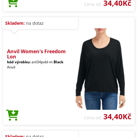
34,40Kč
Cena od
Skladem:
na dotaz
Anvil Women's Freedom
Lon
kód výrobku:
anl34pvbl-m
Black
Anvil
34,40Kč
Cena od
Skladem:
na dotaz