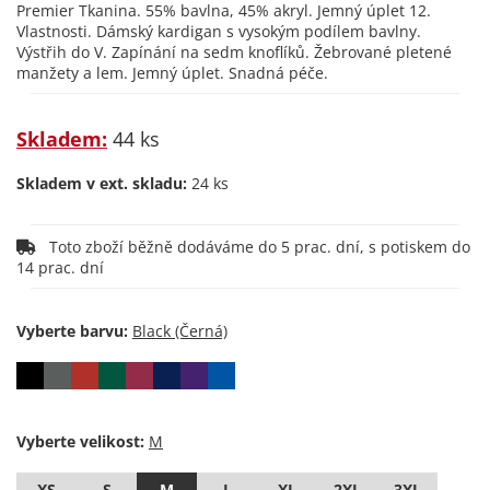
Premier Tkanina. 55% bavlna, 45% akryl. Jemný úplet 12.
Vlastnosti. Dámský kardigan s vysokým podílem bavlny.
Výstřih do V. Zapínání na sedm knoflíků. Žebrované pletené
manžety a lem. Jemný úplet. Snadná péče.
Skladem:
44 ks
Skladem v ext. skladu:
24 ks
Toto zboží běžně dodáváme do 5 prac. dní, s potiskem do
14 prac. dní
Vyberte barvu:
Vyberte velikost:
XS
S
M
L
XL
2XL
3XL