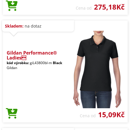
275,18Kč
Cena od
Skladem:
na dotaz
Gildan Performance®
Ladies
kód výrobku:
giL43800bl-m
Black
Gildan
15,09Kč
Cena od