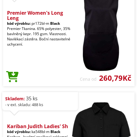
Premier Women's Long
Leng
kód výrobku:
pr172bl-m
Black
Premier Tkanina. 65% polyester, 35%
bavlněný kepr. 195 gsm. Vlastnosti.
Navlékací zástěra. Boční nastavitelné
uchycení.
260,79Kč
Cena od
35 ks
Skladem:
- v ext. skladu: 488 ks
Kariban Judith Ladies' Sh
kód výrobku:
ka548bl-m
Black
Kariban - kvalitní značkový reklamní