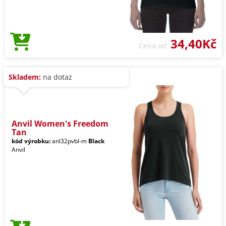
34,40Kč
Cena od
Skladem:
na dotaz
Anvil Women's Freedom
Tan
kód výrobku:
anl32pvbl-m
Black
Anvil