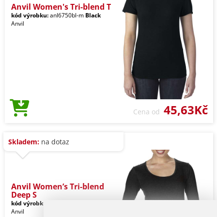
Anvil Women's Tri-blend T
kód výrobku:
anl6750bl-m
Black
Anvil
45,63Kč
Cena od
Skladem:
na dotaz
Anvil Women’s Tri-blend
Deep S
kód výrobku:
anL6756bl-m
Black
Anvil