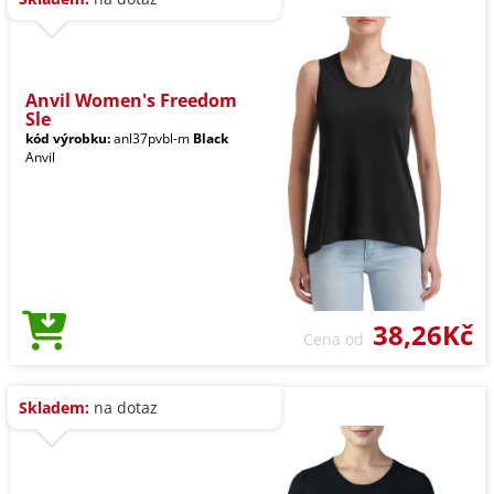
Anvil Women's Freedom
Sle
kód výrobku:
anl37pvbl-m
Black
Anvil
38,26Kč
Cena od
Skladem:
na dotaz