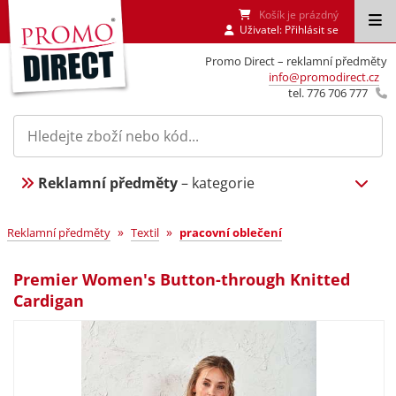
Košík je prázdný
Uživatel:
Přihlásit se
Promo Direct – reklamní předměty
info@promodirect.cz
tel. 776 706 777
Reklamní předměty
– kategorie
»
»
Reklamní předměty
Textil
pracovní oblečení
Premier Women's Button-through Knitted
Cardigan