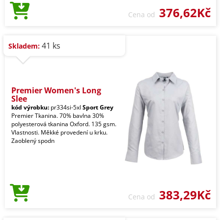
376,62Kč
Cena od
41 ks
Skladem:
Premier Women's Long
Slee
kód výrobku:
pr334si-5xl
Sport Grey
Premier Tkanina. 70% bavlna 30%
polyesterová tkanina Oxford. 135 gsm.
Vlastnosti. Měkké provedení u krku.
Zaoblený spodn
383,29Kč
Cena od