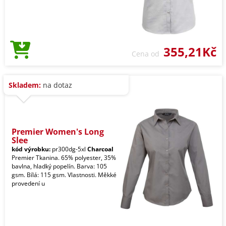
355,21Kč
Cena od
Skladem:
na dotaz
Premier Women's Long
Slee
kód výrobku:
pr300dg-5xl
Charcoal
Premier Tkanina. 65% polyester, 35%
bavlna, hladký popelín. Barva: 105
gsm. Bílá: 115 gsm. Vlastnosti. Měkké
provedení u