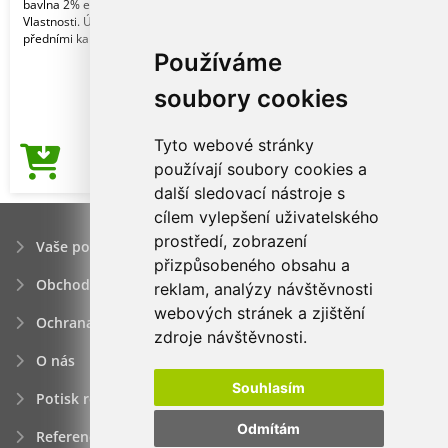
bavlna 2% elastan. 260 gsm.
Vlastnosti. Úzký střih Chino s dvěma
předními kapsami. Dv
Používáme
soubory cookies
Tyto webové stránky
510,35Kč
používají soubory cookies a
Cena od
další sledovací nástroje s
cílem vylepšení uživatelského
prostředí, zobrazení
Vaše poptávka
přizpůsobeného obsahu a
Obchodní podmínky
reklam, analýzy návštěvnosti
webových stránek a zjištění
Ochrana osobních údajú
zdroje návštěvnosti.
O nás
Souhlasím
Potisk reklamních předmětů
Odmítám
Reference