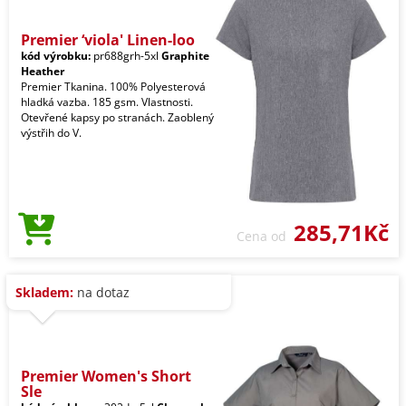
Premier ‘viola' Linen-loo
kód výrobku:
pr688grh-5xl
Graphite
Heather
Premier Tkanina. 100% Polyesterová
hladká vazba. 185 gsm. Vlastnosti.
Otevřené kapsy po stranách. Zaoblený
výstřih do V.
285,71Kč
Cena od
Skladem:
na dotaz
Premier Women's Short
Sle