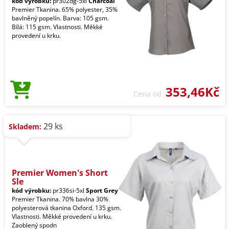
kód výrobku:
pr302dg-5xl
Charcoal
Premier Tkanina. 65% polyester, 35%
bavlněný popelín. Barva: 105 gsm.
Bílá: 115 gsm. Vlastnosti. Měkké
provedení u krku.
353,46Kč
Cena od
29 ks
Skladem:
Premier Women's Short
Sle
kód výrobku:
pr336si-5xl
Sport Grey
Premier Tkanina. 70% bavlna 30%
polyesterová tkanina Oxford. 135 gsm.
Vlastnosti. Měkké provedení u krku.
Zaoblený spodn