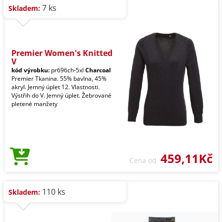
7 ks
Skladem:
Premier Women's Knitted
V
kód výrobku:
pr696ch-5xl
Charcoal
Premier Tkanina. 55% bavlna, 45%
akryl. Jemný úplet 12. Vlastnosti.
Výstřih do V. Jemný úplet. Žebrované
pletené manžety
459,11Kč
Cena od
110 ks
Skladem: