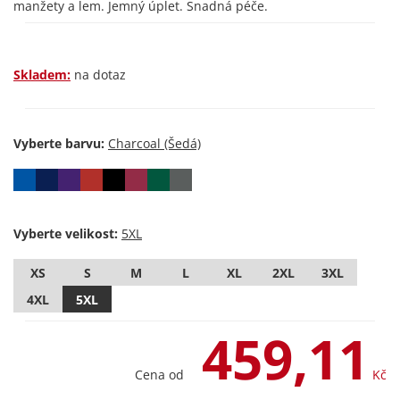
manžety a lem. Jemný úplet. Snadná péče.
Skladem:
na dotaz
Vyberte barvu:
Vyberte velikost:
XS
S
M
L
XL
2XL
3XL
4XL
5XL
459,11
Cena od
Kč