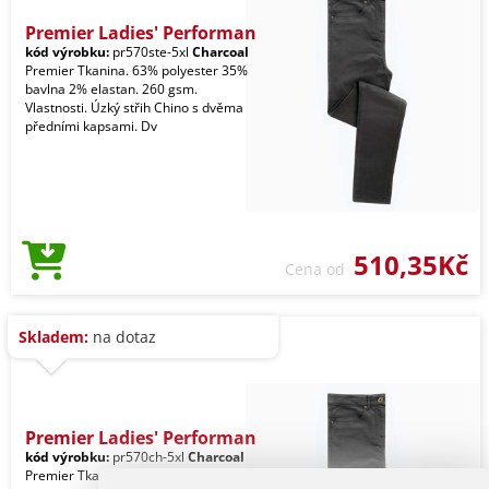
Premier Ladies' Performan
kód výrobku:
pr570ste-5xl
Charcoal
Premier Tkanina. 63% polyester 35%
bavlna 2% elastan. 260 gsm.
Vlastnosti. Úzký střih Chino s dvěma
předními kapsami. Dv
510,35Kč
Cena od
Skladem:
na dotaz
Premier Ladies' Performan
kód výrobku:
pr570ch-5xl
Charcoal
Premier Tkanina. 63% polyester 35%