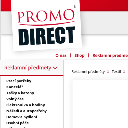
|
|
O nás
Shop
Reklamní předmět
Reklamní předměty
Reklamní předměty:
»
»
Reklamní předměty
Textil
Psací potřeby
Kancelář
Tašky a batohy
Volný čas
Elektronika a hodiny
Nářadí a autopotřeby
Domov a bydlení
Osobní péče