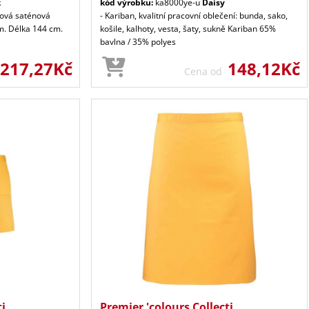
k
kód výrobku:
ka8000ye-u
Daisy
rová saténová
- Kariban, kvalitní pracovní oblečení: bunda, sako,
cm. Délka 144 cm.
košile, kalhoty, vesta, šaty, sukně Kariban 65%
bavlna / 35% polyes
217,27Kč
148,12Kč
Cena od
ti
Premier 'colours Collecti