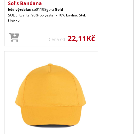
Sol's Bandana
kód výrobku:
so01198go-u
Gold
SOL'S Kvalita. 90% polyester - 10% bavlna. Styl.
Unisex
22,11Kč
Cena od