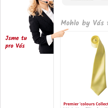
Mohlo by Vás t
Jsme tu
pro Vás
Premier 'colours Collec