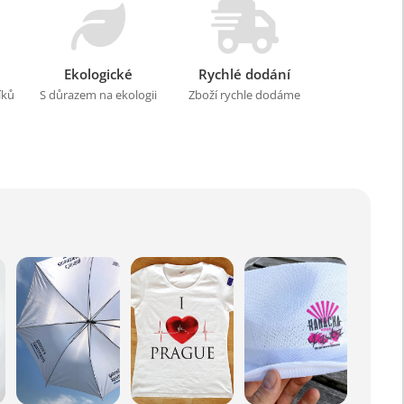
Ekologické
Rychlé dodání
íků
S důrazem na ekologii
Zboží rychle dodáme