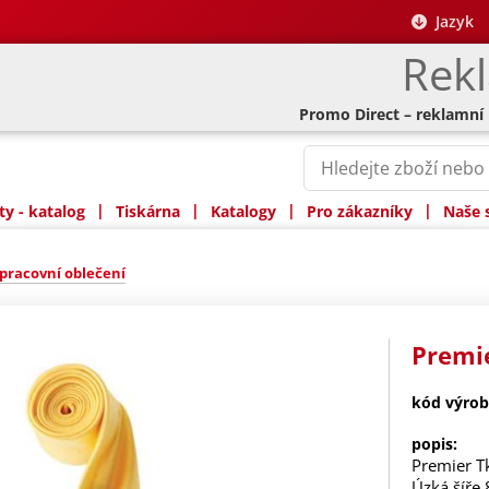
Jazyk
Rek
Promo Direct – reklamní
|
|
|
|
y - katalog
Tiskárna
Katalogy
Pro zákazníky
Naše 
pracovní oblečení
Premie
kód výrob
popis:
Premier T
Úzká šíře 