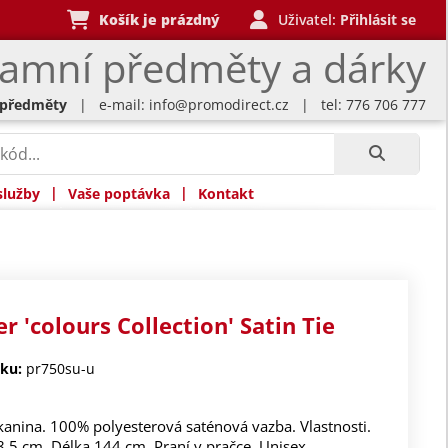
Košík je prázdný
Uživatel:
Přihlásit se
lamní předměty a dárky
 předměty
| e-mail:
info@promodirect.cz
| tel: 776 706 777
|
|
služby
Vaše poptávka
Kontakt
r 'colours Collection' Satin Tie
ku:
pr750su-u
kanina. 100% polyesterová saténová vazba. Vlastnosti.
8,5 cm. Délka 144 cm. Praní v pračce. Unisex