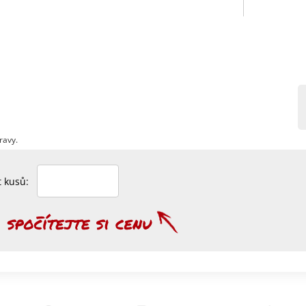
ravy.
et kusů: