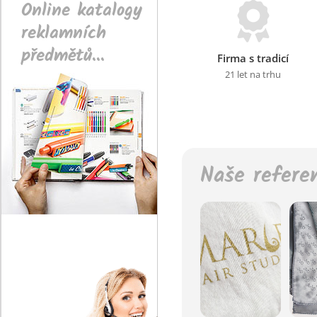
Online katalogy
reklamních
předmětů...
Firma s tradicí
21 let na trhu
Naše refere