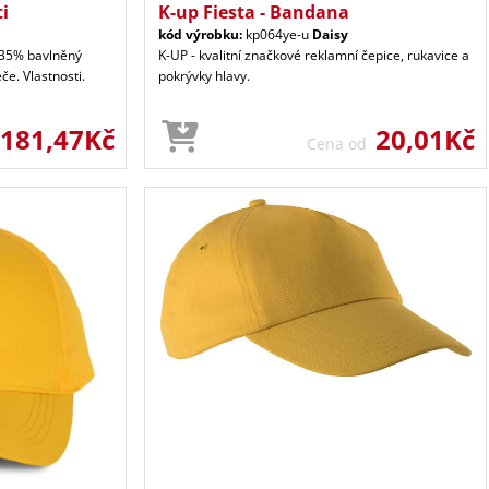
ti
K-up Fiesta - Bandana
kód výrobku:
kp064ye-u
Daisy
 35% bavlněný
K-UP - kvalitní značkové reklamní čepice, rukavice a
e. Vlastnosti.
pokrývky hlavy.
181,47Kč
20,01Kč
Cena od