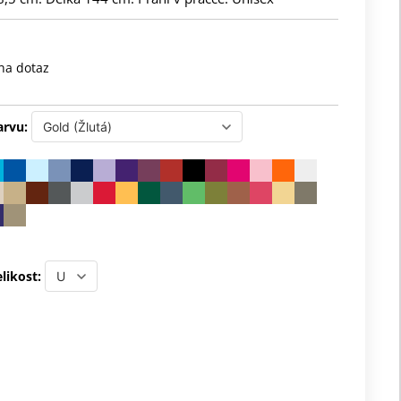
na dotaz
arvu:
likost: