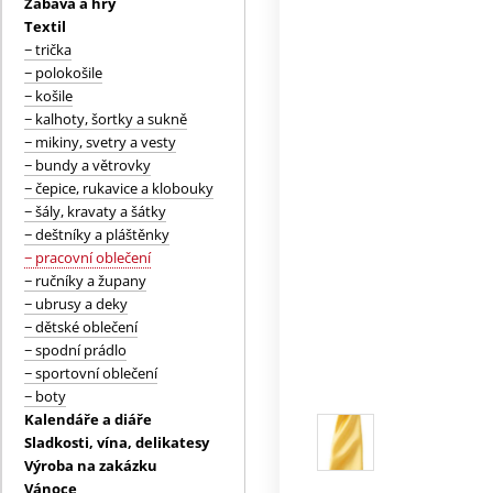
Zábava a hry
Textil
− trička
− polokošile
− košile
− kalhoty, šortky a sukně
− mikiny, svetry a vesty
− bundy a větrovky
− čepice, rukavice a klobouky
− šály, kravaty a šátky
− deštníky a pláštěnky
− pracovní oblečení
− ručníky a župany
− ubrusy a deky
− dětské oblečení
− spodní prádlo
− sportovní oblečení
− boty
Kalendáře a diáře
Sladkosti, vína, delikatesy
Výroba na zakázku
Vánoce