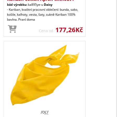
kód výrobku:
ka895ye-u
Daisy
- Kariban, kvalitní pracovní oblečení: bunda, sako,
košile, kalhoty, vesta, šaty, sukně Kariban 100%
bavlna. Praní doma
177,26Kč
Cena od