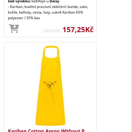
kód výrobku:
ka890ye-u
Daisy
- Kariban, kvalitní pracovní oblečení: bunda, sako,
košile, kalhoty, vesta, šaty, sukně Kariban 65%
polyester / 35% bav
157,25Kč
Cena od
Kariban Cotton Apron Without P