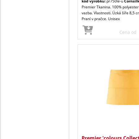
kód výrobku:
pr750le-u
Cornsil
Premier Tkanina. 100% polyeste
vazba. Vlastnosti. Úzká šíře 8,5 
Praní v pračce. Unisex
Cena od
Premier 'colours Collec