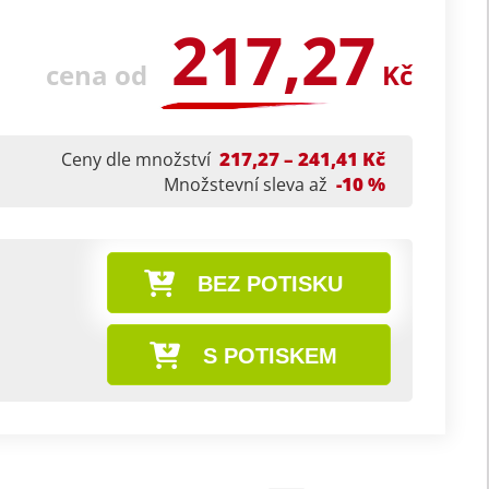
217,27
cena od
Kč
217,27 – 241,41 Kč
Ceny dle množství
-10 %
Množstevní sleva až
BEZ POTISKU
S POTISKEM