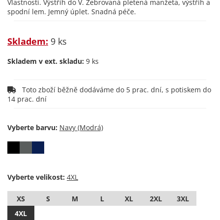
Vlastnosti. Výstřih do V. Žebrovaná pletená manžeta, výstřih a
spodní lem. Jemný úplet. Snadná péče.
Skladem:
9 ks
Skladem v ext. skladu:
9 ks
Toto zboží běžně dodáváme do 5 prac. dní, s potiskem do
14 prac. dní
Vyberte barvu:
Vyberte velikost:
XS
S
M
L
XL
2XL
3XL
4XL