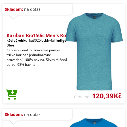
Skladem:
na dotaz
Kariban Bio150ic Men's Ro
kód výrobku:
ka3025iccbh-4xl
Indigo
Blue
Kariban - kvalitní značkové pánské
tričko Kariban Jednobarevné
provedení: 100% bavlna. Skvrnitá šedá
barva: 98% bavlna
120,39Kč
Cena od
Skladem:
na dotaz