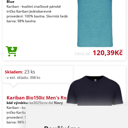
Blue
Kariban - kvalitní značkové pánské
tričko Kariban Jednobarevné
provedení: 100% bavlna. Skvrnitá šedá
barva: 98% bavlna
120,39Kč
Cena od
23 ks
Skladem:
- v ext. skladu: 398 ks
Kariban Bio150ic Men's Ro
kód výrobku:
ka3025icnv-4xl
Navy
Kariban - kvalitní značkové pánské
tričko Kariban Jednobarevné
provedení: 100% bavlna. Skvrnitá šedá
barva: 98% bavlna