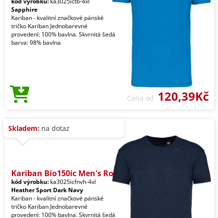
kód výrobku:
ka3025ictb-4xl
Sapphire
Kariban - kvalitní značkové pánské
tričko Kariban Jednobarevné
provedení: 100% bavlna. Skvrnitá šedá
barva: 98% bavlna
120,39Kč
Cena od
Skladem:
na dotaz
Kariban Bio150ic Men's Ro
kód výrobku:
ka3025icfnvh-4xl
Heather Sport Dark Navy
Kariban - kvalitní značkové pánské
tričko Kariban Jednobarevné
provedení: 100% bavlna. Skvrnitá šedá