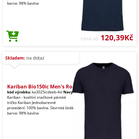
barva: 98% bavlna
120,39Kč
Cena od
Skladem:
na dotaz
Kariban Bio150ic Men's Ro
kód výrobku:
ka3025icdeeb-4xl
Navy
Kariban - kvalitní značkové pánské
tričko Kariban Jednobarevné
provedení: 100% bavlna. Skvrnitá šedá
barva: 98% bavlna