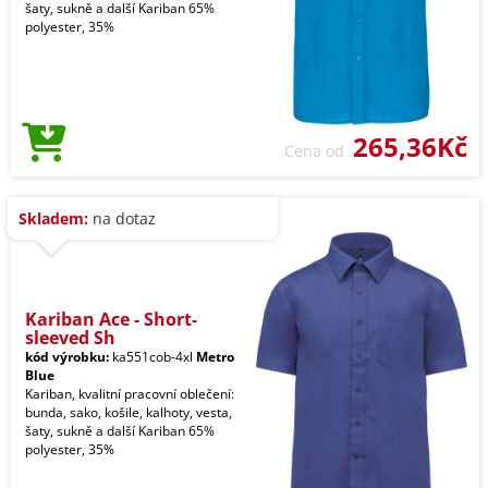
šaty, sukně a další Kariban 65%
polyester, 35%
265,36Kč
Cena od
Skladem:
na dotaz
Kariban Ace - Short-
sleeved Sh
kód výrobku:
ka551cob-4xl
Metro
Blue
Kariban, kvalitní pracovní oblečení:
bunda, sako, košile, kalhoty, vesta,
šaty, sukně a další Kariban 65%
polyester, 35%