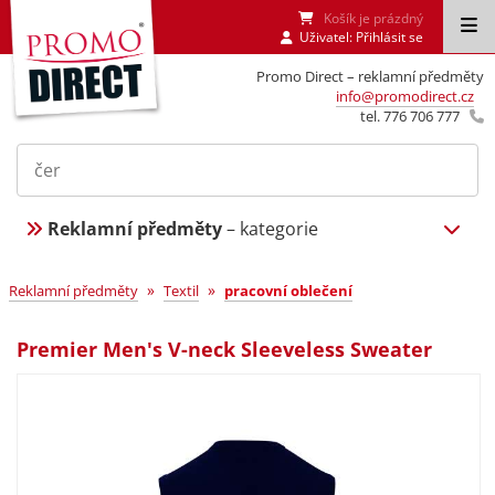
Košík je prázdný
Uživatel:
Přihlásit se
Promo Direct – reklamní předměty
info@promodirect.cz
tel. 776 706 777
Reklamní předměty
– kategorie
»
»
Reklamní předměty
Textil
pracovní oblečení
Premier Men's V-neck Sleeveless Sweater