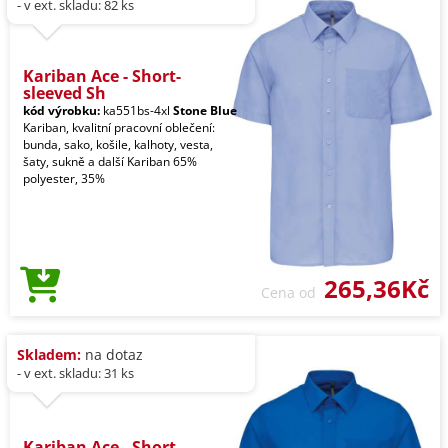
- v ext. skladu: 82 ks
Kariban Ace - Short-
sleeved Sh
kód výrobku:
ka551bs-4xl
Stone Blue
Kariban, kvalitní pracovní oblečení:
bunda, sako, košile, kalhoty, vesta,
šaty, sukně a další Kariban 65%
polyester, 35%
265,36Kč
Cena od
Skladem:
na dotaz
- v ext. skladu: 31 ks
Kariban Ace - Short-