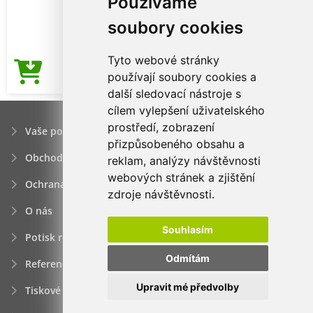
Používáme
soubory cookies
Tyto webové stránky
120,39Kč
používají soubory cookies a
Cena od
další sledovací nástroje s
cílem vylepšení uživatelského
prostředí, zobrazení
Vaše poptávka
přizpůsobeného obsahu a
Obchodní podmínky
reklam, analýzy návštěvnosti
webových stránek a zjištění
Ochrana osobních údajú
zdroje návštěvnosti.
O nás
Souhlasím
Potisk reklamních předmětů
Odmítám
Reference
Upravit mé předvolby
Tiskové zprávy