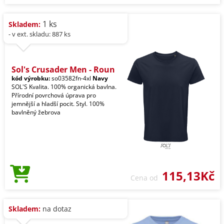
1 ks
Skladem:
- v ext. skladu: 887 ks
Sol's Crusader Men - Roun
kód výrobku:
so03582fn-4xl
Navy
SOL'S Kvalita. 100% organická bavlna.
Přírodní povrchová úprava pro
jemnější a hladší pocit. Styl. 100%
bavlněný žebrova
115,13Kč
Cena od
Skladem:
na dotaz