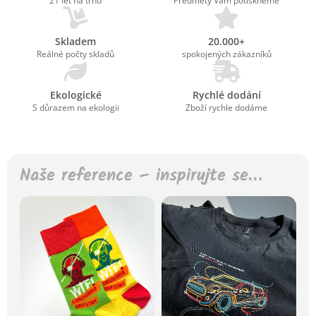
21 let na trhu
Předměty Vám potiskneme
Skladem
20.000+
Reálné počty skladů
spokojených zákazníků
Ekologické
Rychlé dodání
S důrazem na ekologii
Zboží rychle dodáme
Naše reference – inspirujte se…