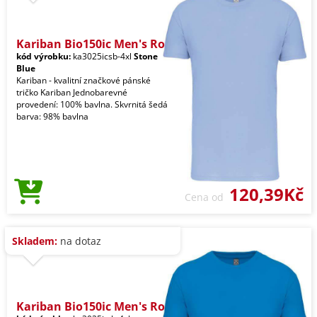
Kariban Bio150ic Men's Ro
kód výrobku:
ka3025icsb-4xl
Stone
Blue
Kariban - kvalitní značkové pánské
tričko Kariban Jednobarevné
provedení: 100% bavlna. Skvrnitá šedá
barva: 98% bavlna
120,39Kč
Cena od
Skladem:
na dotaz
Kariban Bio150ic Men's Ro