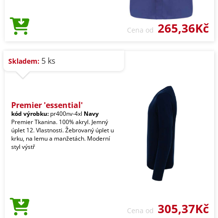
265,36Kč
Cena od
5 ks
Skladem:
Premier 'essential'
kód výrobku:
pr400nv-4xl
Navy
Premier Tkanina. 100% akryl. Jemný
úplet 12. Vlastnosti. Žebrovaný úplet u
krku, na lemu a manžetách. Moderní
styl výstř
305,37Kč
Cena od