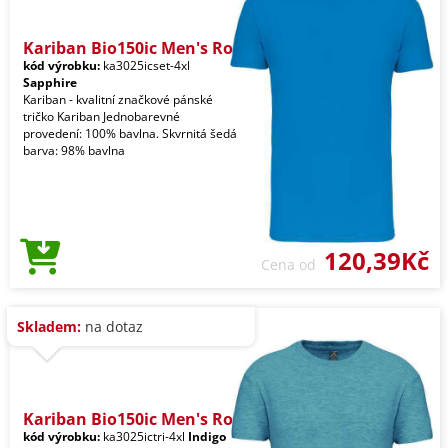
Kariban Bio150ic Men's Ro
kód výrobku:
ka3025icset-4xl
Sapphire
Kariban - kvalitní značkové pánské
tričko Kariban Jednobarevné
provedení: 100% bavlna. Skvrnitá šedá
barva: 98% bavlna
120,39Kč
Cena od
Skladem:
na dotaz
Kariban Bio150ic Men's Ro
kód výrobku:
ka3025ictri-4xl
Indigo