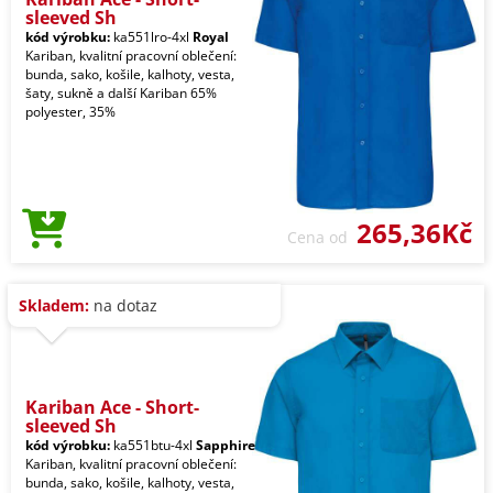
sleeved Sh
kód výrobku:
ka551lro-4xl
Royal
Kariban, kvalitní pracovní oblečení:
bunda, sako, košile, kalhoty, vesta,
šaty, sukně a další Kariban 65%
polyester, 35%
265,36Kč
Cena od
Skladem:
na dotaz
Kariban Ace - Short-
sleeved Sh
kód výrobku:
ka551btu-4xl
Sapphire
Kariban, kvalitní pracovní oblečení:
bunda, sako, košile, kalhoty, vesta,