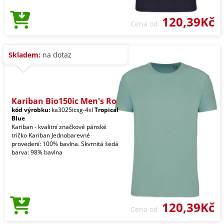
120,39Kč
Cena od
Skladem:
na dotaz
Kariban Bio150ic Men's Ro
kód výrobku:
ka3025icsg-4xl
Tropical
Blue
Kariban - kvalitní značkové pánské
tričko Kariban Jednobarevné
provedení: 100% bavlna. Skvrnitá šedá
barva: 98% bavlna
120,39Kč
Cena od