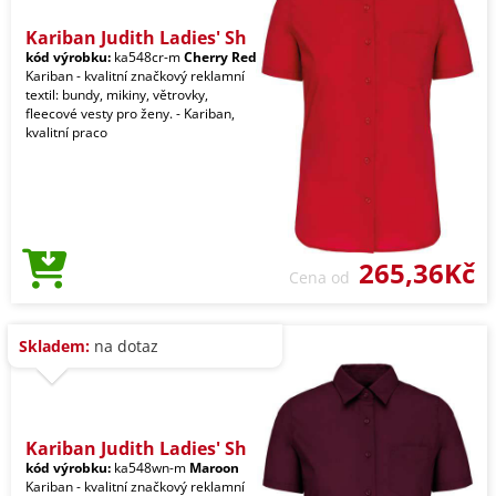
Kariban Judith Ladies' Sh
kód výrobku:
ka548cr-m
Cherry Red
Kariban - kvalitní značkový reklamní
textil: bundy, mikiny, větrovky,
fleecové vesty pro ženy. - Kariban,
kvalitní praco
265,36Kč
Cena od
Skladem:
na dotaz
Kariban Judith Ladies' Sh
kód výrobku:
ka548wn-m
Maroon
Kariban - kvalitní značkový reklamní