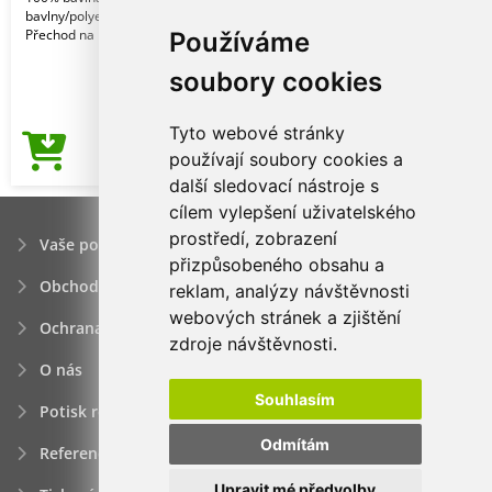
bavlny/polyesteru pro několik barev.
Přechod na 100% čes
Používáme
soubory cookies
Tyto webové stránky
69,15Kč
používají soubory cookies a
Cena od
další sledovací nástroje s
cílem vylepšení uživatelského
prostředí, zobrazení
Vaše poptávka
přizpůsobeného obsahu a
Obchodní podmínky
reklam, analýzy návštěvnosti
webových stránek a zjištění
Ochrana osobních údajú
zdroje návštěvnosti.
O nás
Souhlasím
Potisk reklamních předmětů
Odmítám
Reference
Upravit mé předvolby