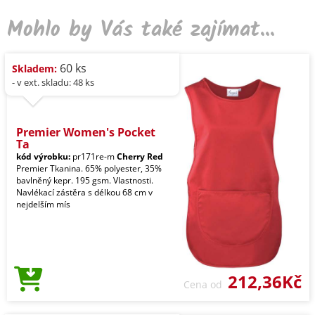
Mohlo by Vás také zajímat...
60 ks
Skladem:
- v ext. skladu: 48 ks
Premier Women's Pocket
Ta
kód výrobku:
pr171re-m
Cherry Red
Premier Tkanina. 65% polyester, 35%
bavlněný kepr. 195 gsm. Vlastnosti.
Navlékací zástěra s délkou 68 cm v
nejdelším mís
212,36Kč
Cena od