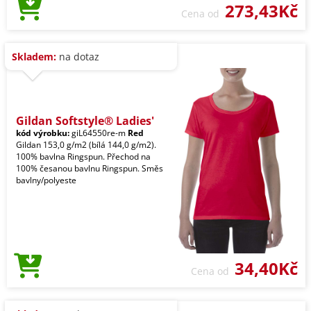
273,43Kč
Cena od
Skladem:
na dotaz
Gildan Softstyle® Ladies'
kód výrobku:
giL64550re-m
Red
Gildan 153,0 g/m2 (bílá 144,0 g/m2).
100% bavlna Ringspun. Přechod na
100% česanou bavlnu Ringspun. Směs
bavlny/polyeste
34,40Kč
Cena od