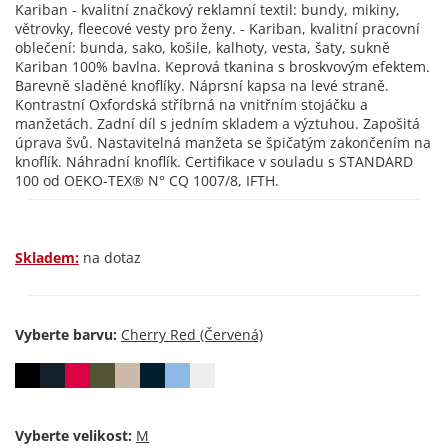
Kariban - kvalitní značkový reklamní textil: bundy, mikiny,
větrovky, fleecové vesty pro ženy. - Kariban, kvalitní pracovní
oblečení: bunda, sako, košile, kalhoty, vesta, šaty, sukně
Kariban 100% bavlna. Keprová tkanina s broskvovým efektem.
Barevně sladěné knoflíky. Náprsní kapsa na levé straně.
Kontrastní Oxfordská stříbrná na vnitřním stojáčku a
manžetách. Zadní díl s jedním skladem a výztuhou. Zapošitá
úprava švů. Nastavitelná manžeta se špičatým zakončením na
knoflík. Náhradní knoflík. Certifikace v souladu s STANDARD
100 od OEKO-TEX® N° CQ 1007/8, IFTH.
Skladem:
na dotaz
Vyberte barvu:
Vyberte velikost: