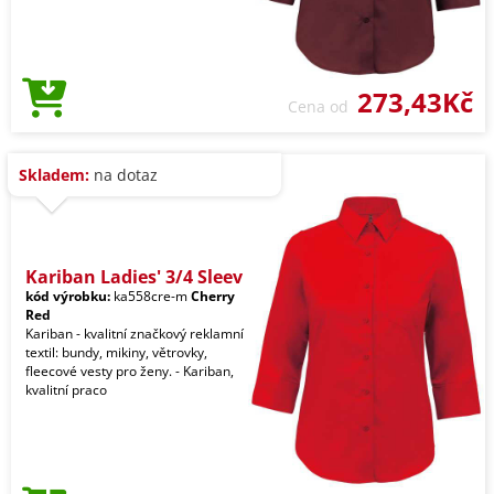
273,43Kč
Cena od
Skladem:
na dotaz
Kariban Ladies' 3/4 Sleev
kód výrobku:
ka558cre-m
Cherry
Red
Kariban - kvalitní značkový reklamní
textil: bundy, mikiny, větrovky,
fleecové vesty pro ženy. - Kariban,
kvalitní praco