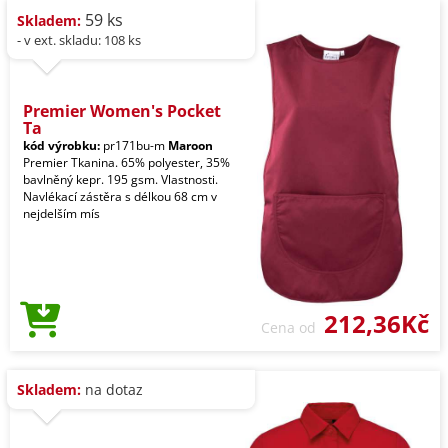
59 ks
Skladem:
- v ext. skladu: 108 ks
Premier Women's Pocket
Ta
kód výrobku:
pr171bu-m
Maroon
Premier Tkanina. 65% polyester, 35%
bavlněný kepr. 195 gsm. Vlastnosti.
Navlékací zástěra s délkou 68 cm v
nejdelším mís
212,36Kč
Cena od
Skladem:
na dotaz