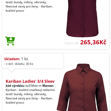
textil: bundy, mikiny, větrovky,
fleecové vesty pro ženy. - Kariban,
kvalitní praco
265,36Kč
Cena od
1 ks
Skladem:
- v ext. skladu: 30 ks
Kariban Ladies' 3/4 Sleev
kód výrobku:
ka558wn-m
Maroon
Kariban - kvalitní značkový reklamní
textil: bundy, mikiny, větrovky,
fleecové vesty pro ženy. - Kariban,
kvalitní praco