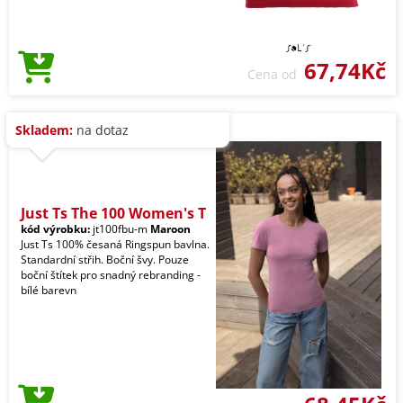
67,74Kč
Cena od
Skladem:
na dotaz
Just Ts The 100 Women's T
kód výrobku:
jt100fbu-m
Maroon
Just Ts 100% česaná Ringspun bavlna.
Standardní střih. Boční švy. Pouze
boční štítek pro snadný rebranding -
bílé barevn