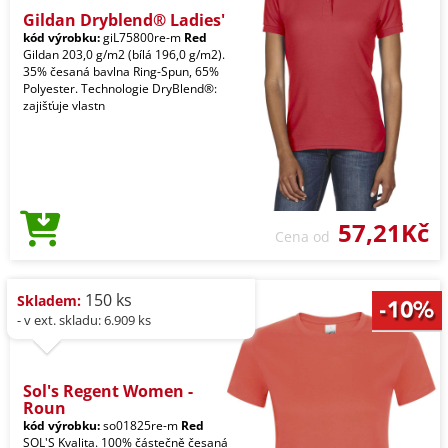
Gildan Dryblend® Ladies'
kód výrobku:
giL75800re-m
Red
Gildan 203,0 g/m2 (bílá 196,0 g/m2).
35% česaná bavlna Ring-Spun, 65%
Polyester. Technologie DryBlend®:
zajišťuje vlastn
57,21Kč
Cena od
150 ks
Skladem:
- v ext. skladu: 6.909 ks
Sol's Regent Women -
Roun
kód výrobku:
so01825re-m
Red
SOL'S Kvalita. 100% částečně česaná