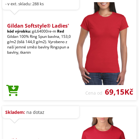
- v ext. skladu: 288 ks
Gildan Softstyle® Ladies'
kód výrobku:
giL64000re-m
Red
Gildan 100% Ring Spun bavlna, 153,0
g/m2 (bílá 144,0 g/m2). Vyrobeno z
naší jemné směsi bavlny Ringspun a
bavlny, tkanin
69,15Kč
Cena od
Skladem:
na dotaz