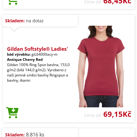
68,45Kč
Cena od
Skladem:
na dotaz
Gildan Softstyle® Ladies'
kód výrobku:
giL64000acy-m
Antique Cherry Red
Gildan 100% Ring Spun bavlna, 153,0
g/m2 (bílá 144,0 g/m2). Vyrobeno z
naší jemné směsi bavlny Ringspun a
bavlny, tkanin
69,15Kč
Cena od
8.816 ks
Skladem: