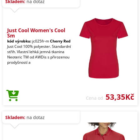
Skladem:
na dotaz
Just Cool Women's Cool
Sm
kód výrobku:
jc025fr-m
Cherry Red
Just Cool 100% polyester. Standardní
střih. Vlastní lehká jemná tkanina
Neoteric TM od AWDis s přirozenou
prodyšností a
53,35Kč
Cena od
Skladem:
na dotaz