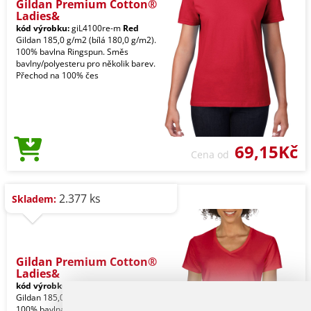
Gildan Premium Cotton®
Ladies&
kód výrobku:
giL4100re-m
Red
Gildan 185,0 g/m2 (bílá 180,0 g/m2).
100% bavlna Ringspun. Směs
bavlny/polyesteru pro několik barev.
Přechod na 100% čes
69,15Kč
Cena od
2.377 ks
Skladem:
Gildan Premium Cotton®
Ladies&
kód výrobku:
giL4100Vre-m
Red
Gildan 185,0 g/m2 (bílá 180,0 g/m2).
100% bavlna Ringspun. Směs