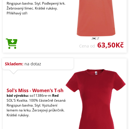
Ringspun bavlna. Styl. Podlepený krk.
Žebrovaný límec. Krátké rukávy.
Přiléhavý stři
63,50Kč
Cena od
Skladem:
na dotaz
Sol's Miss - Women’s T-sh
kód výrobku:
so11386re-m
Red
SOL'S Kvalita. 100% částečně česaná
Ringspun bavlna. Styl. Vyztužení
lemem na krku. Žerzejový průkrčník.
Krátké rukávy.