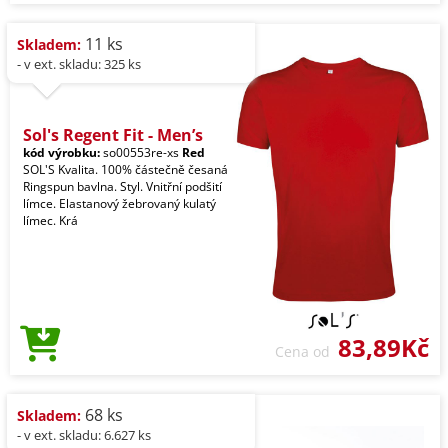
11 ks
Skladem:
- v ext. skladu: 325 ks
Sol's Regent Fit - Men’s
kód výrobku:
so00553re-xs
Red
SOL'S Kvalita. 100% částečně česaná
Ringspun bavlna. Styl. Vnitřní podšití
límce. Elastanový žebrovaný kulatý
límec. Krá
83,89Kč
Cena od
68 ks
Skladem:
- v ext. skladu: 6.627 ks