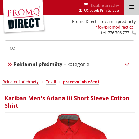
Košík je prázdný
Uživatel:
Přihlásit se
Promo Direct – reklamní předměty
info@promodirect.cz
tel. 776 706 777
Reklamní předměty
– kategorie
»
»
Reklamní předměty
Textil
pracovní oblečení
Kariban Men's Ariana Iii Short Sleeve Cotton
Shirt