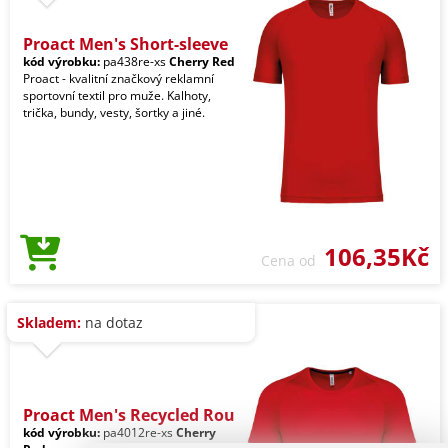
Proact Men's Short-sleeve
kód výrobku:
pa438re-xs
Cherry Red
Proact - kvalitní značkový reklamní
sportovní textil pro muže. Kalhoty,
trička, bundy, vesty, šortky a jiné.
106,35Kč
Cena od
Skladem:
na dotaz
Proact Men's Recycled Rou
kód výrobku:
pa4012re-xs
Cherry