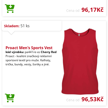
96,17Kč
Cena od
51 ks
Skladem:
Proact Men’s Sports Vest
kód výrobku:
pa441re-xs
Cherry Red
Proact - kvalitní značkový reklamní
sportovní textil pro muže. Kalhoty,
trička, bundy, vesty, šortky a jiné.
96,53Kč
Cena od