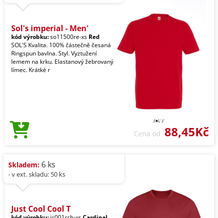
Sol's imperial - Men'
kód výrobku:
so11500re-xs
Red
SOL'S Kvalita. 100% částečně česaná
Ringspun bavlna. Styl. Vyztužení
lemem na krku. Elastanový žebrovaný
límec. Krátké r
88,45Kč
Cena od
6 ks
Skladem:
- v ext. skladu: 50 ks
Just Cool Cool T
kód výrobku:
jc001rch-xs
Cardinal