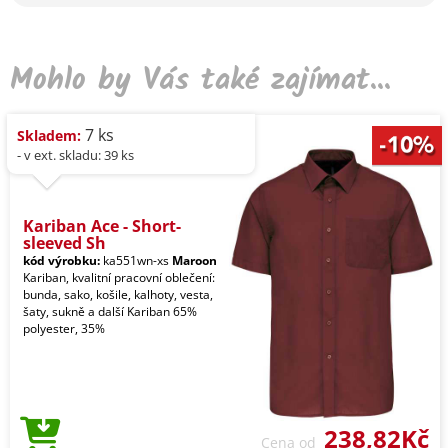
Mohlo by Vás také zajímat...
7 ks
Skladem:
- v ext. skladu: 39 ks
Kariban Ace - Short-
sleeved Sh
kód výrobku:
ka551wn-xs
Maroon
Kariban, kvalitní pracovní oblečení:
bunda, sako, košile, kalhoty, vesta,
šaty, sukně a další Kariban 65%
polyester, 35%
238,82Kč
Cena od