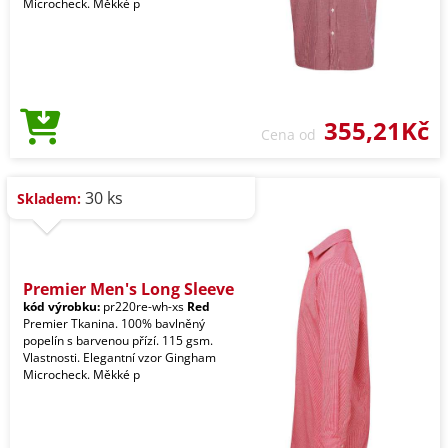
Microcheck. Měkké p
355,21Kč
Cena od
30 ks
Skladem:
Premier Men's Long Sleeve
kód výrobku:
pr220re-wh-xs
Red
Premier Tkanina. 100% bavlněný
popelín s barvenou přízí. 115 gsm.
Vlastnosti. Elegantní vzor Gingham
Microcheck. Měkké p