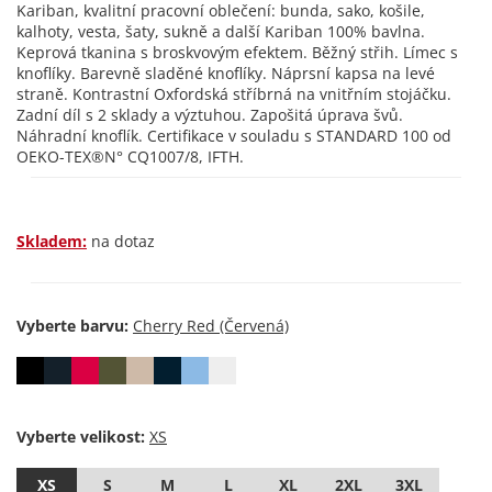
Kariban, kvalitní pracovní oblečení: bunda, sako, košile,
kalhoty, vesta, šaty, sukně a další Kariban 100% bavlna.
Keprová tkanina s broskvovým efektem. Běžný střih. Límec s
knoflíky. Barevně sladěné knoflíky. Náprsní kapsa na levé
straně. Kontrastní Oxfordská stříbrná na vnitřním stojáčku.
Zadní díl s 2 sklady a výztuhou. Zapošitá úprava švů.
Náhradní knoflík. Certifikace v souladu s STANDARD 100 od
OEKO-TEX®N° CQ1007/8, IFTH.
Skladem:
na dotaz
Vyberte barvu:
Vyberte velikost:
XS
S
M
L
XL
2XL
3XL