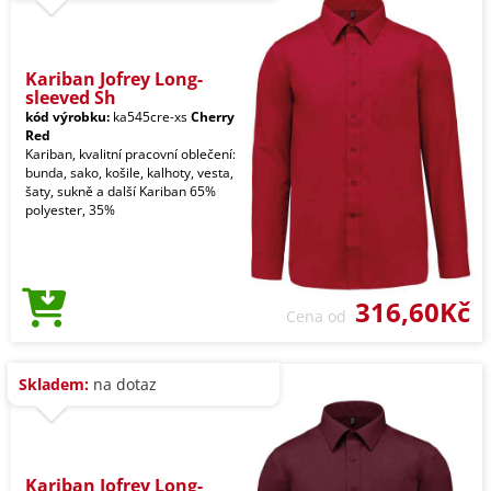
Kariban Jofrey Long-
sleeved Sh
kód výrobku:
ka545cre-xs
Cherry
Red
Kariban, kvalitní pracovní oblečení:
bunda, sako, košile, kalhoty, vesta,
šaty, sukně a další Kariban 65%
polyester, 35%
316,60Kč
Cena od
Skladem:
na dotaz
Kariban Jofrey Long-