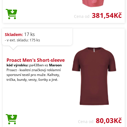
381,54Kč
Cena od
17 ks
Skladem:
- v ext. skladu: 175 ks
Proact Men's Short-sleeve
kód výrobku:
pa438wn-xs
Maroon
Proact - kvalitní značkový reklamní
sportovní textil pro muže. Kalhoty,
trička, bundy, vesty, šortky a jiné.
80,03Kč
Cena od