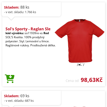
88 ks
Skladem:
- v ext. skladu: 1.766 ks
Sol's Sporty - Raglan Sle
kód výrobku:
so11939re-xs
Red
SOL'S Kvalita. 100% prodyšný
polyester. Styl. Lemování u límce.
Raglánové rukávy. Prodloužená délka.
98,63Kč
Cena od
69 ks
Skladem:
- v ext. skladu: 687 ks