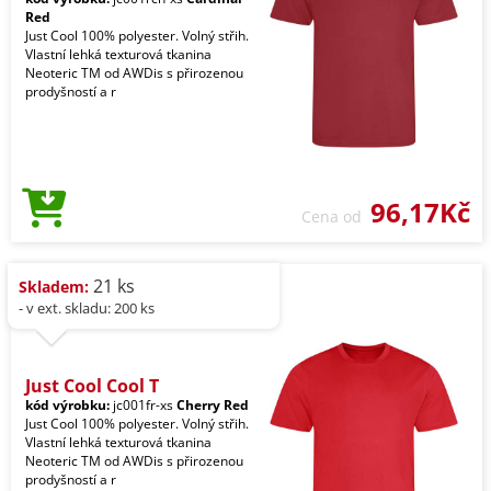
Red
Just Cool 100% polyester. Volný střih.
Vlastní lehká texturová tkanina
Neoteric TM od AWDis s přirozenou
prodyšností a r
96,17Kč
Cena od
21 ks
Skladem:
- v ext. skladu: 200 ks
Just Cool Cool T
kód výrobku:
jc001fr-xs
Cherry Red
Just Cool 100% polyester. Volný střih.
Vlastní lehká texturová tkanina
Neoteric TM od AWDis s přirozenou
prodyšností a r