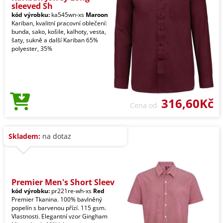
sleeved Sh
kód výrobku:
ka545wn-xs
Maroon
Kariban, kvalitní pracovní oblečení:
bunda, sako, košile, kalhoty, vesta,
šaty, sukně a další Kariban 65%
polyester, 35%
316,60Kč
Cena od
Skladem:
na dotaz
Premier Men's Short Sleev
kód výrobku:
pr221re-wh-xs
Red
Premier Tkanina. 100% bavlněný
popelín s barvenou přízí. 115 gsm.
Vlastnosti. Elegantní vzor Gingham