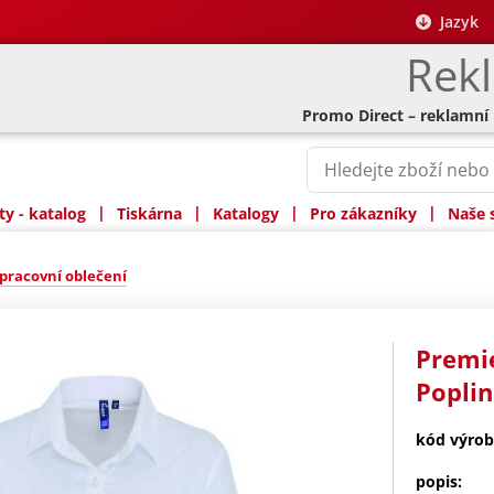
Jazyk
Rek
Promo Direct – reklamní
|
|
|
|
y - katalog
Tiskárna
Katalogy
Pro zákazníky
Naše 
pracovní oblečení
Premie
Poplin
kód výrob
popis: