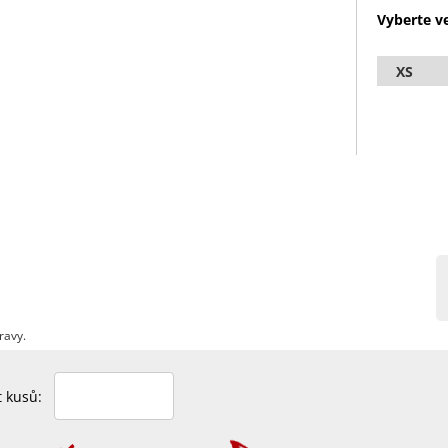
Vyberte ve
XS
ravy.
et kusů: