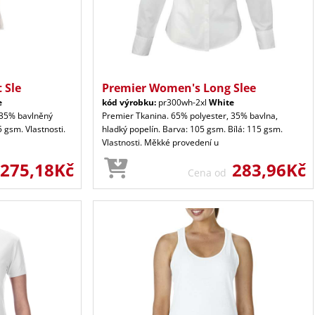
 Sle
Premier Women's Long Slee
e
kód výrobku:
pr300wh-2xl
White
 35% bavlněný
Premier Tkanina. 65% polyester, 35% bavlna,
5 gsm. Vlastnosti.
hladký popelín. Barva: 105 gsm. Bílá: 115 gsm.
Vlastnosti. Měkké provedení u
275,18Kč
283,96Kč
Cena od