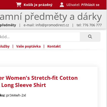
Košík je prázdný
Uživatel:
Přihlásit se
lamní předměty a dárky
 předměty
| e-mail:
info@promodirect.cz
| tel: 776 706 777
|
|
služby
Vaše poptávka
Kontakt
r Women's Stretch-fit Cotton
 Long Sleeve Shirt
ku:
pr344wh-2xl