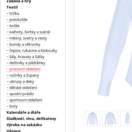
Zábava a hry
Textil
− trička
− polokošile
− košile
− kalhoty, šortky a sukně
− mikiny, svetry a vesty
− bundy a větrovky
− čepice, rukavice a klobouky
− šály, kravaty a šátky
− deštníky a pláštěnky
− pracovní oblečení
− ručníky a župany
− ubrusy a deky
− dětské oblečení
− spodní prádlo
− sportovní oblečení
− boty
Kalendáře a diáře
Sladkosti, vína, delikatesy
Výroba na zakázku
Vánoce