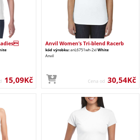
Ladies
Anvil Women’s Tri-blend Racerb
ite
kód výrobku:
anL6751wh-2xl
White
Anvil
15,09Kč
30,54Kč
od
Cena od