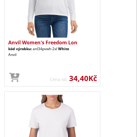
Anvil Women's Freedom Lon
kód výrobku:
anl34pvwh-2xl
White
Anvil
34,40Kč
Cena od