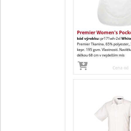
Premier Women's Pock
kód výrobku:
pr171wh-2xl
Whit
Premier Tkanina. 65% polyester,
kepr. 195 gsm. Vlastnosti. Navlék
délkou 68 cm v nejdelším mís
Cena od