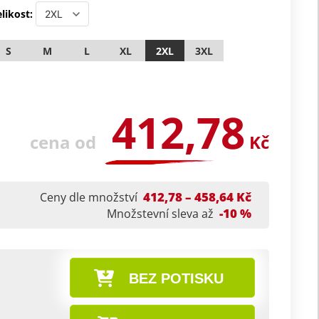
likost:
S
M
L
XL
2XL
3XL
412,78
cena od
Kč
412,78 – 458,64 Kč
Ceny dle množství
-10 %
Množstevní sleva až
BEZ POTISKU