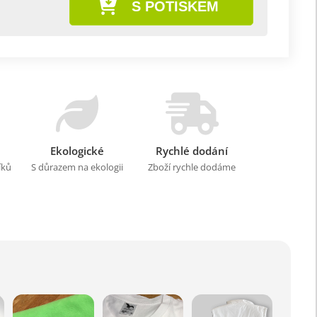
S POTISKEM
Ekologické
Rychlé dodání
íků
S důrazem na ekologii
Zboží rychle dodáme