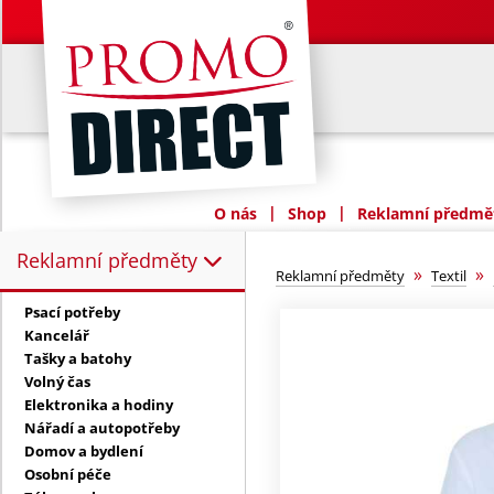
|
|
O nás
Shop
Reklamní předmět
Reklamní předměty
Reklamní předměty:
»
»
Reklamní předměty
Textil
Psací potřeby
Kancelář
Tašky a batohy
Volný čas
Elektronika a hodiny
Nářadí a autopotřeby
Domov a bydlení
Osobní péče