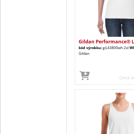
Gildan Performance® 
kód výrobku:
giL43800wh-2xl
Wh
Gildan
Cena 