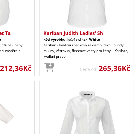
et Ta
Kariban Judith Ladies' Sh
e
kód výrobku:
ka548wh-2xl
White
 35% bavlněný
Kariban - kvalitní značkový reklamní textil: bundy,
ací zástěra s
mikiny, větrovky, fleecové vesty pro ženy. - Kariban,
kvalitní praco
212,36Kč
265,36Kč
Cena od