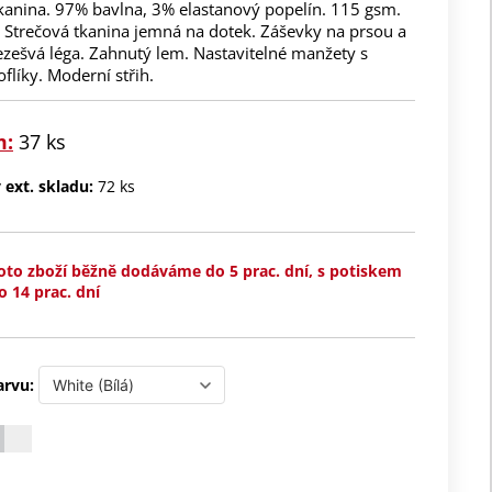
kanina. 97% bavlna, 3% elastanový popelín. 115 gsm.
. Strečová tkanina jemná na dotek. Záševky na prsou a
ezešvá léga. Zahnutý lem. Nastavitelné manžety s
líky. Moderní střih.
m:
37 ks
ext. skladu:
72 ks
oto zboží běžně dodáváme do 5 prac. dní, s potiskem
o 14 prac. dní
arvu: