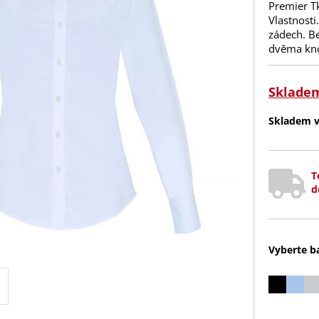
Premier T
Vlastnosti
zádech. B
dvěma knof
Sklade
Skladem v 
T
d
Vyberte b