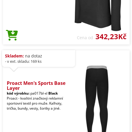
342,23Kč
Cena od
Skladem:
na dotaz
- v ext. skladu: 169 ks
Proact Men’s Sports Base
Layer
kód výrobku:
pa017bl-xl
Black
Proact - kvalitní značkový reklamní
sportovní textil pro muže. Kalhoty,
trička, bundy, vesty, šortky a jiné.