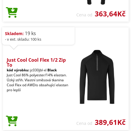
363,64Kč
Cena od
19 ks
Skladem:
- v ext. skladu: 100 ks
Just Cool Cool Flex 1/2 Zip
To
kód výrobku:
jc030jbl-xl
Black
Just Cool 86% polyester/14% elastan.
Úzký střih. Vlastní směsová tkanina
Cool Flex od AWDis obsahující elastan
pro lepší
389,61Kč
Cena od