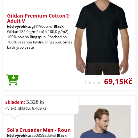
Gildan Premium Cotton®
Adult V
kód výrobku:
gi41V00bl-xl
Black
Gildan 185,0 g/m2 (bílá 180,0 g/m2).
100% bavlna Ringspun. Přechod na
100% česanou bavlnu Ringspun. Směs
bavlny/polyeste
69,15Kč
Cena od
3.328 ks
Skladem:
- v ext. skladu: 8.469 ks
Sol's Crusader Men - Roun
kód výrobku:
so03582dbl-xl
Black