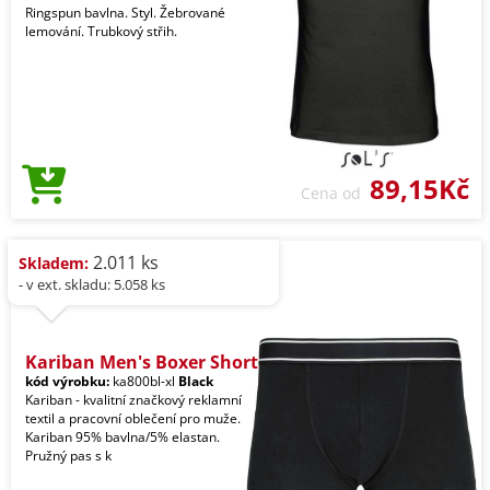
Ringspun bavlna. Styl. Žebrované
lemování. Trubkový střih.
89,15Kč
Cena od
2.011 ks
Skladem:
- v ext. skladu: 5.058 ks
Kariban Men's Boxer Short
kód výrobku:
ka800bl-xl
Black
Kariban - kvalitní značkový reklamní
textil a pracovní oblečení pro muže.
Kariban 95% bavlna/5% elastan.
Pružný pas s k