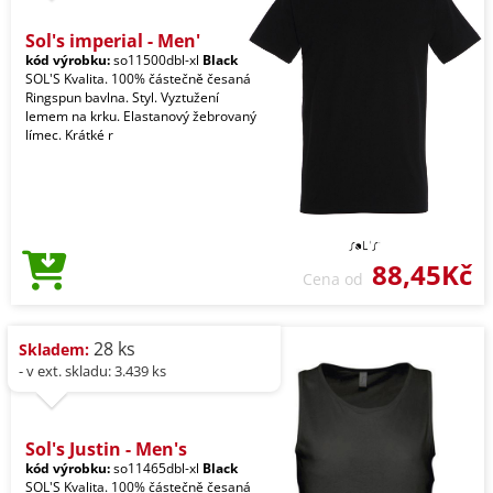
Sol's imperial - Men'
kód výrobku:
so11500dbl-xl
Black
SOL'S Kvalita. 100% částečně česaná
Ringspun bavlna. Styl. Vyztužení
lemem na krku. Elastanový žebrovaný
límec. Krátké r
88,45Kč
Cena od
28 ks
Skladem:
- v ext. skladu: 3.439 ks
Sol's Justin - Men's
kód výrobku:
so11465dbl-xl
Black
SOL'S Kvalita. 100% částečně česaná