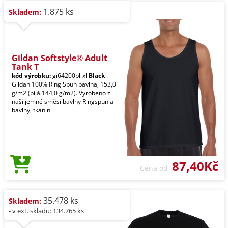
1.875 ks
Skladem:
Gildan Softstyle® Adult
Tank T
kód výrobku:
gi64200bl-xl
Black
Gildan 100% Ring Spun bavlna, 153,0
g/m2 (bílá 144,0 g/m2). Vyrobeno z
naší jemné směsi bavlny Ringspun a
bavlny, tkanin
87,40Kč
Cena od
35.478 ks
Skladem:
- v ext. skladu: 134.765 ks