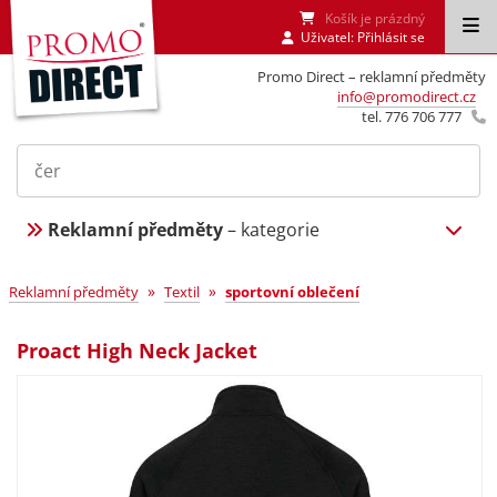
Košík je prázdný
Uživatel:
Přihlásit se
Promo Direct – reklamní předměty
info@promodirect.cz
tel. 776 706 777
Reklamní předměty
– kategorie
»
»
Reklamní předměty
Textil
sportovní oblečení
Proact High Neck Jacket