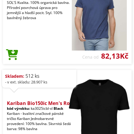
SOL'S Kvalita. 100% organická bavlna.
Přírodní povrchová úprava pro
jemnější a hladší pocit. Styl. 100%
bavlněný žebrova
82,13Kč
Cena od
512 ks
Skladem:
- v ext. skladu: 28.907 ks
Kariban Bio150ic Men's Ro
kód výrobku:
ka3025icbl-xl
Black
Kariban - kvalitní značkové pánské
tričko Kariban Jednobarevné
provedení: 100% bavlna. Skvrnitá šedá
barva: 98% bavlna