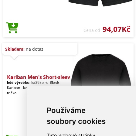
94,07Kč
Cena od
Skladem:
na dotaz
Kariban Men's Short-sleev
kód výrobku:
ka398bl-xl
Black
Kariban - kvalitní značkové pánské
tričko
Používáme
soubory cookies
Tyto webové stránky