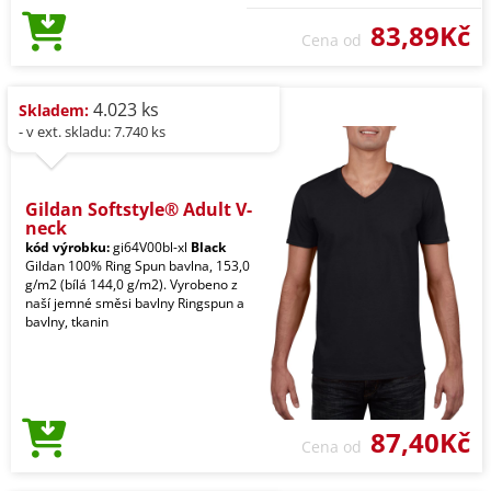
83,89Kč
Cena od
4.023 ks
Skladem:
- v ext. skladu: 7.740 ks
Gildan Softstyle® Adult V-
neck
kód výrobku:
gi64V00bl-xl
Black
Gildan 100% Ring Spun bavlna, 153,0
g/m2 (bílá 144,0 g/m2). Vyrobeno z
naší jemné směsi bavlny Ringspun a
bavlny, tkanin
87,40Kč
Cena od