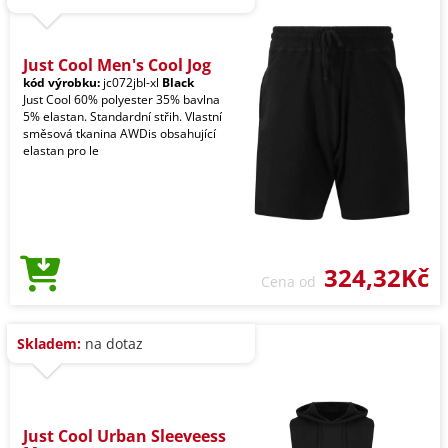
Just Cool Men's Cool Jog
kód výrobku:
jc072jbl-xl
Black
Just Cool 60% polyester 35% bavlna
5% elastan. Standardní střih. Vlastní
směsová tkanina AWDis obsahující
elastan pro le
324,32Kč
Cena od
Skladem:
na dotaz
Just Cool Urban Sleeveess