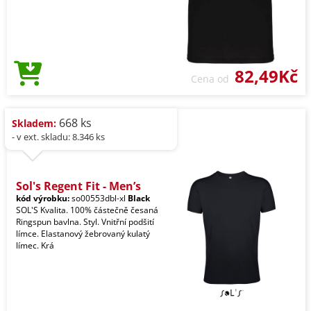
82,49Kč
Cena od
668 ks
Skladem:
- v ext. skladu: 8.346 ks
Sol's Regent Fit - Men’s
kód výrobku:
so00553dbl-xl
Black
SOL'S Kvalita. 100% částečně česaná
Ringspun bavlna. Styl. Vnitřní podšití
límce. Elastanový žebrovaný kulatý
límec. Krá