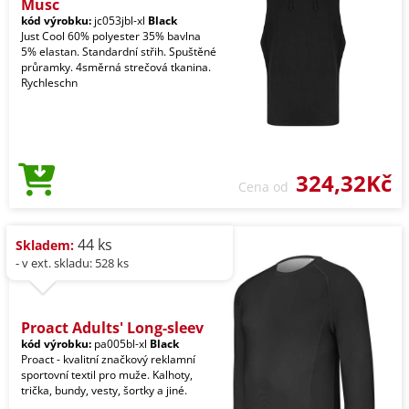
Musc
kód výrobku:
jc053jbl-xl
Black
Just Cool 60% polyester 35% bavlna
5% elastan. Standardní střih. Spuštěné
průramky. 4směrná strečová tkanina.
Rychleschn
324,32Kč
Cena od
44 ks
Skladem:
- v ext. skladu: 528 ks
Proact Adults' Long-sleev
kód výrobku:
pa005bl-xl
Black
Proact - kvalitní značkový reklamní
sportovní textil pro muže. Kalhoty,
trička, bundy, vesty, šortky a jiné.