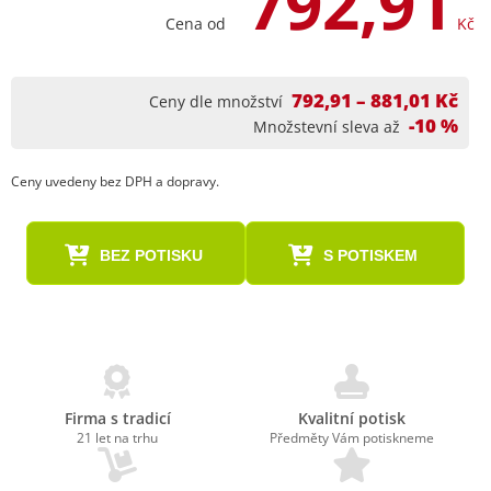
792,91
Cena od
Kč
792,91 – 881,01 Kč
Ceny dle množství
-10 %
Množstevní sleva až
Ceny uvedeny bez DPH a dopravy.
BEZ POTISKU
S POTISKEM
Firma s tradicí
Kvalitní potisk
21 let na trhu
Předměty Vám potiskneme