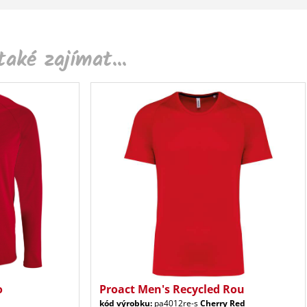
aké zajímat...
o
Proact Men's Recycled Rou
kód výrobku:
pa4012re-s
Cherry Red