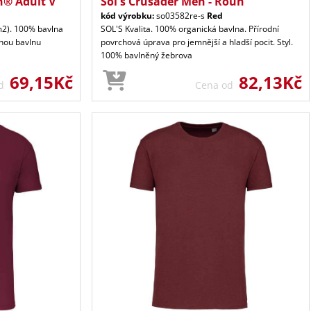
n® Adult V
Sol's Crusader Men - Roun
kód výrobku:
so03582re-s
Red
m2). 100% bavlna
SOL'S Kvalita. 100% organická bavlna. Přírodní
nou bavlnu
povrchová úprava pro jemnější a hladší pocit. Styl.
100% bavlněný žebrova
69,15Kč
82,13Kč
od
Cena od