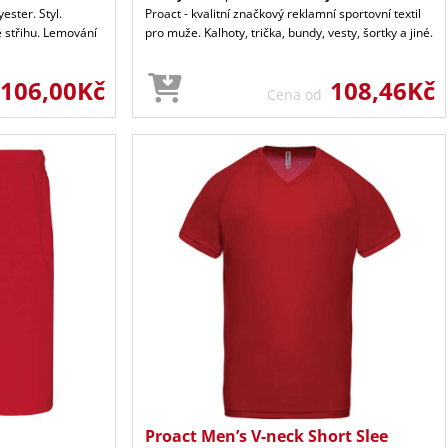
ester. Styl.
Proact - kvalitní značkový reklamní sportovní textil
e střihu. Lemování
pro muže. Kalhoty, trička, bundy, vesty, šortky a jiné.
106,00Kč
108,46Kč
Cena od
Proact Men’s V-neck Short Slee