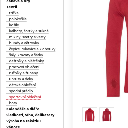
Zábava a hry
Textil
− trička
− polokošile
− košile
− kalhoty, šortky a sukně
− mikiny, svetry a vesty
− bundy a větrovky
− čepice, rukavice a klobouky
− šály, kravaty a šátky
− deštníky a pláštěnky
− pracovní oblečení
− ručníky a župany
− ubrusy a deky
− dětské oblečení
− spodní prádlo
− sportovní oblečení
− boty
Kalendáře a diáře
Sladkosti, vína, delikatesy
Výroba na zakázku
Vánoce