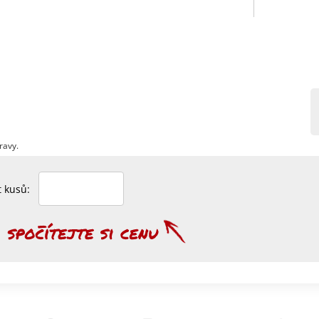
ravy.
et kusů: