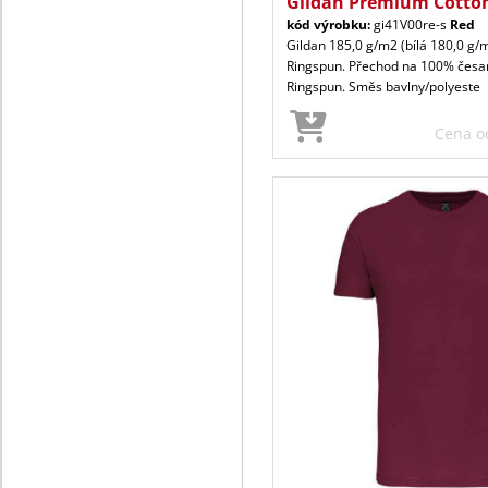
Gildan Premium Cotto
kód výrobku:
gi41V00re-s
Red
Gildan 185,0 g/m2 (bílá 180,0 g/
Ringspun. Přechod na 100% česa
Ringspun. Směs bavlny/polyeste
Cena 