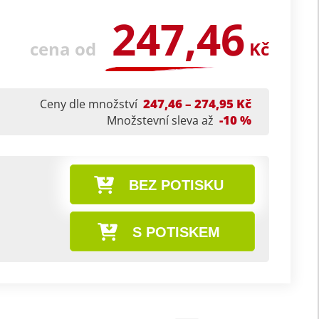
247,46
cena od
Kč
247,46 – 274,95 Kč
Ceny dle množství
-10 %
Množstevní sleva až
BEZ POTISKU
S POTISKEM