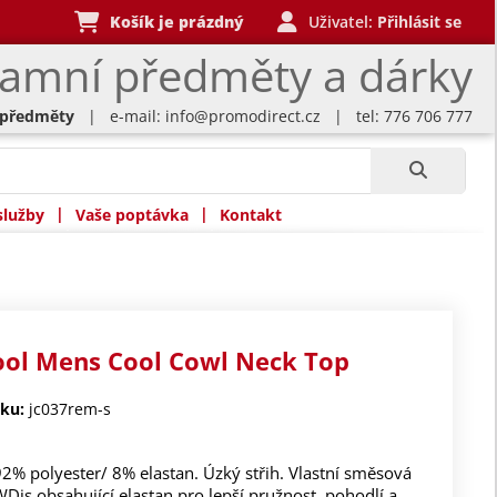
Košík je prázdný
Uživatel:
Přihlásit se
lamní předměty a dárky
 předměty
| e-mail:
info@promodirect.cz
| tel: 776 706 777
|
|
služby
Vaše poptávka
Kontakt
ool Mens Cool Cowl Neck Top
ku:
jc037rem-s
92% polyester/ 8% elastan. Úzký střih. Vlastní směsová
Dis obsahující elastan pro lepší pružnost, pohodlí a