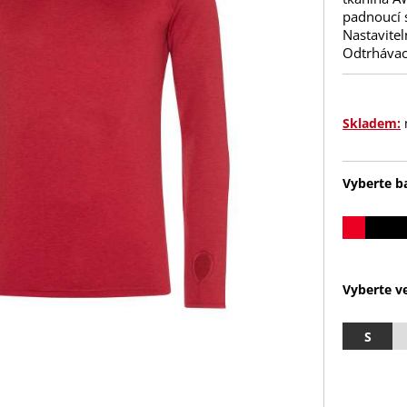
padnoucí s
Nastavitel
Odtrhávací
Skladem:
Vyberte b
Vyberte ve
S