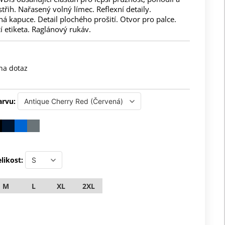
třih. Nařasený volný límec. Reflexní detaily.
ná kapuce. Detail plochého prošití. Otvor pro palce.
 etiketa. Raglánový rukáv.
na dotaz
arvu:
likost:
M
L
XL
2XL