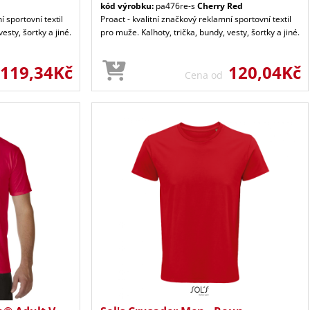
kód výrobku:
pa476re-s
Cherry Red
í sportovní textil
Proact - kvalitní značkový reklamní sportovní textil
esty, šortky a jiné.
pro muže. Kalhoty, trička, bundy, vesty, šortky a jiné.
119,34Kč
120,04Kč
Cena od