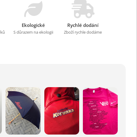
Ekologické
Rychlé dodání
íků
S důrazem na ekologii
Zboží rychle dodáme