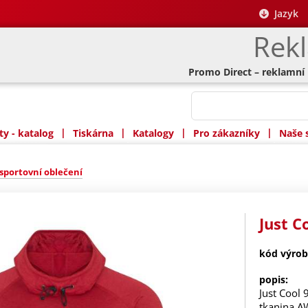
Jazyk
Rek
Promo Direct – reklamní
|
|
|
|
y - katalog
Tiskárna
Katalogy
Pro zákazníky
Naše 
sportovní oblečení
Just C
kód výrob
popis:
Just Cool 
tkanina AW