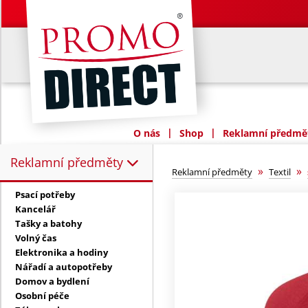
|
|
O nás
Shop
Reklamní předmět
Reklamní předměty
Reklamní předměty:
»
»
Reklamní předměty
Textil
Psací potřeby
Kancelář
Tašky a batohy
Volný čas
Elektronika a hodiny
Nářadí a autopotřeby
Domov a bydlení
Osobní péče