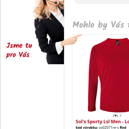
Mohlo by Vás t
Jsme tu
pro Vás
Sol's Sporty Lsl Men - L
kód výrobku:
so02071re-s
Red