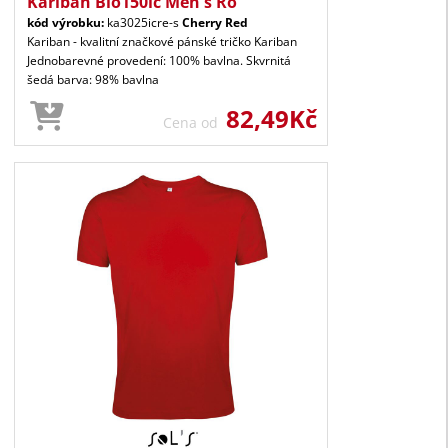
Kariban Bio150ic Men's Ro
kód výrobku:
ka3025icre-s
Cherry Red
Kariban - kvalitní značkové pánské tričko Kariban
Jednobarevné provedení: 100% bavlna. Skvrnitá
šedá barva: 98% bavlna
82,49Kč
Cena od